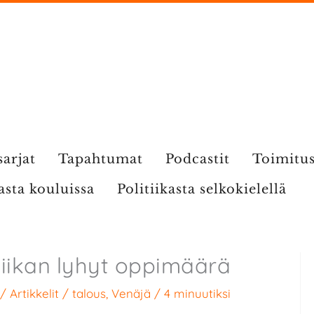
sarjat
Tapahtumat
Podcastit
Toimitu
kasta kouluissa
Politiikasta selkokielellä
tiikan lyhyt oppimäärä
/
Artikkelit
/
talous
,
Venäjä
/
4 minuutiksi