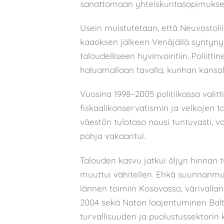
sanattomaan yhteiskuntasopimukse
Usein muistutetaan, että Neuvostol
kaaoksen jälkeen Venäjällä syntyny
taloudelliseen hyvinvointiin. Poliitti
haluamallaan tavalla, kunhan kansala
Vuosina 1998–2005 politiikassa valitti
fiskaalikonservatismin ja velkojen 
väestön tulotaso nousi tuntuvasti, v
pohja vakaantui.
Talouden kasvu jatkui öljyn hinnan
muuttui vähitellen. Ehkä suunnanmu
lännen toimiin Kosovossa, värivall
2004 sekä Naton laajentuminen Balti
turvallisuuden ja puolustussektorin 