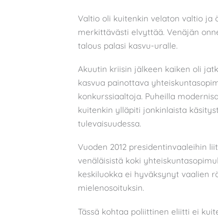
Valtio oli kuitenkin velaton valtio ja 
merkittävästi elvyttää. Venäjän onne
talous palasi kasvu-uralle.
Akuutin kriisin jälkeen kaiken oli j
kasvua painottava yhteiskuntasopimu
konkurssiaaltoja. Puheilla modernisaat
kuitenkin ylläpiti jonkinlaista käsit
tulevaisuudessa.
Vuoden 2012 presidentinvaaleihin liit
venäläisistä koki yhteiskuntasopimuk
keskiluokka ei hyväksynyt vaalien rä
mielenosoituksin.
Tässä kohtaa poliittinen eliitti ei k