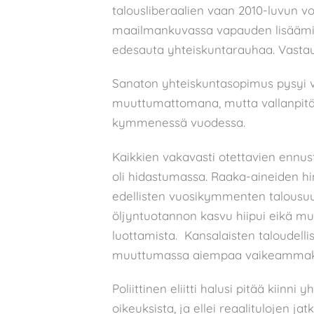
talousliberaalien vaan 2010-luvun v
maailmankuvassa vapauden lisäämin
edesauta yhteiskuntarauhaa. Vastau
Sanaton yhteiskuntasopimus pysyi vo
muuttumattomana, mutta vallanpitä
kymmenessä vuodessa.
Kaikkien vakavasti otettavien ennu
oli hidastumassa. Raaka-aineiden h
edellisten vuosikymmenten talousuud
öljyntuotannon kasvu hiipui eikä m
luottamista. Kansalaisten taloudell
muuttumassa aiempaa vaikeammak
Poliittinen eliitti halusi pitää kiinn
oikeuksista, ja ellei reaalitulojen jat