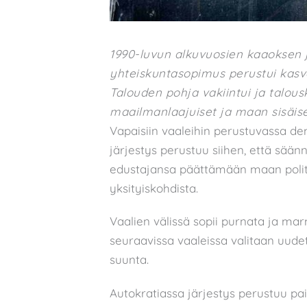
1990-luvun alkuvuosien kaaoksen 
yhteiskuntasopimus perustui kasva
Talouden pohja vakiintui ja talous
maailmanlaajuiset ja maan sisäise
Vapaisiin vaaleihin perustuvassa d
järjestys perustuu siihen, että säänn
edustajansa päättämään maan polit
yksityiskohdista.
Vaalien välissä sopii purnata ja m
seuraavissa vaaleissa valitaan uude
suunta.
Autokratiassa järjestys perustuu pai