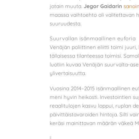
jotain muuta.
Jegor Gaidarin
sanoi
maassa vaihtoehto oli valitettavan h
suuruudesta.
Suurvallan isänmaallinen euforia
Venäjän poliittinen eliitti toimi juuri
tällaisessa tilanteessa toimisi. Sama
luotiin kuvaa Venäjän suurvalta-ase
ylivertaisuutta.
Vuosina 2014–2015 isänmaallinen eufor
meni hyvin heikosti. Investointien s
reaalitulojen kasvu loppui, ruplan d
päivittäistavaroiden hintoja. Silti v
keräsi mainittavan määrän väkeä Mo