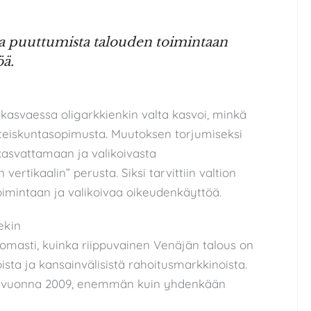
aa puuttumista talouden toimintaan
öä.
kasvaessa oligarkkienkin valta kasvoi, minkä
 yhteiskuntasopimusta. Muutoksen torjumiseksi
 kasvattamaan ja valikoivasta
vertikaalin” perusta. Siksi tarvittiin valtion
mintaan ja valikoivaa oikeudenkäyttöä.
ekin
ttomasti, kuinka riippuvainen Venäjän talous on
sta ja kansainvälisistä rahoitusmarkkinoista.
tia vuonna 2009, enemmän kuin yhdenkään