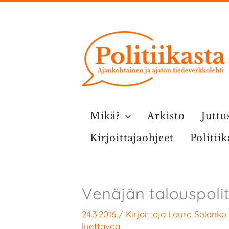
Siirry
sisältöön
Mikä?
Arkisto
Juttu
Kirjoittajaohjeet
Politii
Venäjän talouspoli
24.3.2016
/ Kirjoittaja
Laura Solanko
luettavaa