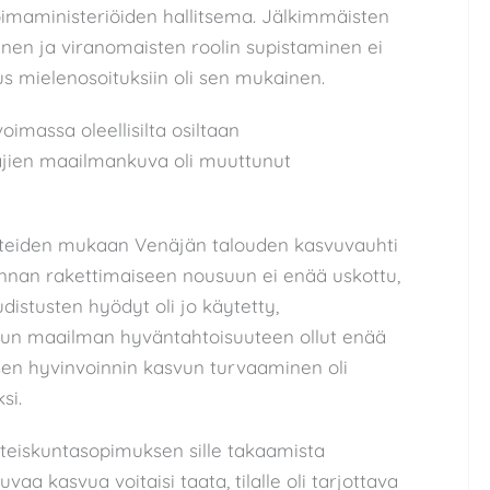
oimaministeriöiden hallitsema. Jälkimmäisten
en ja viranomaisten roolin supistaminen ei
s mielenosoituksiin oli sen mukainen.
imassa oleellisilta osiltaan
jien maailmankuva oli muuttunut
steiden mukaan Venäjän talouden kasvuvauhti
innan rakettimaiseen nousuun ei enää uskottu,
istusten hyödyt oli jo käytetty,
uun maailman hyväntahtoisuuteen ollut enää
isen hyvinvoinnin kasvun turvaaminen oli
si.
i yhteiskuntasopimuksen sille takaamista
kuvaa kasvua voitaisi taata, tilalle oli tarjottava