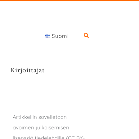
Suomi
s
Kirjoittajat
Artikkeliin sovelletaan
avoimen julkaisemisen
lisenssiä tiedelehdille (CC BY-