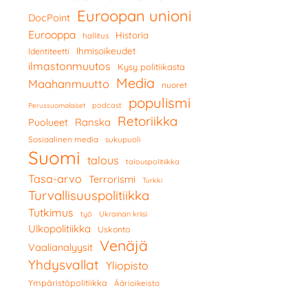
Euroopan unioni
DocPoint
Eurooppa
Historia
hallitus
Ihmisoikeudet
Identiteetti
ilmastonmuutos
Kysy politiikasta
Media
Maahanmuutto
nuoret
populismi
podcast
Perussuomalaiset
Retoriikka
Ranska
Puolueet
Sosiaalinen media
sukupuoli
Suomi
talous
talouspolitiikka
Tasa-arvo
Terrorismi
Turkki
Turvallisuuspolitiikka
Tutkimus
työ
Ukrainan kriisi
Ulkopolitiikka
Uskonto
Venäjä
Vaalianalyysit
Yhdysvallat
Yliopisto
Ympäristöpolitiikka
Äärioikeisto