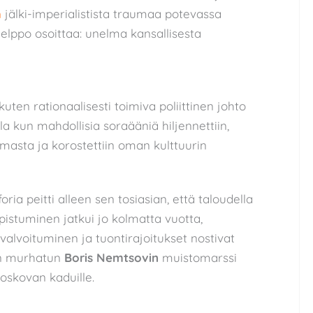
n
jälki-imperialistista traumaa potevassa
elppo osoittaa: unelma kansallisesta
, kuten rationaalisesti toimiva poliittinen johto
lla kun mahdollisia soraääniä hiljennettiin,
masta ja korostettiin oman kulttuurin
ia peitti alleen sen tosiasian, että taloudella
upistuminen jatkui jo kolmatta vuotta,
evalvoituminen ja tuontirajoitukset nostivat
ain murhatun
Boris Nemtsovin
muistomarssi
skovan kaduille.