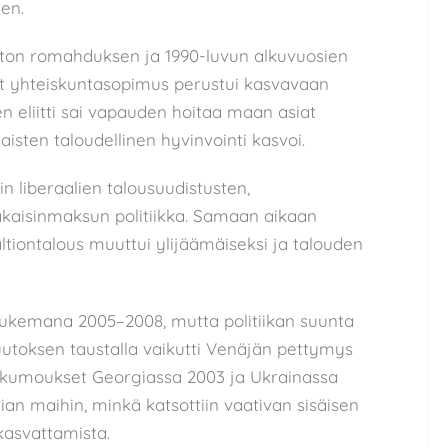
en.
iiton romahduksen ja 1990-luvun alkuvuosien
t yhteiskuntasopimus perustui kasvavaan
nen eliitti sai vapauden hoitaa maan asiat
isten taloudellinen hyvinvointi kasvoi.
in liberaalien talousuudistusten,
takaisinmaksun politiikka. Samaan aikaan
altiontalous muuttui ylijäämäiseksi ja talouden
 tukemana 2005–2008, mutta politiikan suunta
utoksen taustalla vaikutti Venäjän pettymys
ankumoukset Georgiassa 2003 ja Ukrainassa
an maihin, minkä katsottiin vaativan sisäisen
kasvattamista.