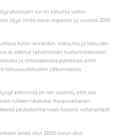
öljyrahastojen turvin taloutta voitiin
ksi öljyn hinta nousi nopeasti ja vuonna 2010
atkuttava kuten ennenkin. Vakautta ja talouden
s ei sallinut tehottomien tuotantolaitosten
iosta ja innovaatiosta poliittinen eliitti
ystä talousuudistusten jatkumisesta
tynyt kähmintä oli niin avointa, että osa
sen tulleen rikotuksi. Kaupunkilainen
ikeää peukalointia vaan haastoi vallanpitäjät
uitenkaan enää ollut 2000-luvun alun