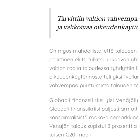
Tarvittiin valtion vahvemp
ja valikoivaa oikeudenkäytt
On myös mahdollista, että talouden 
poliittinen eliitti tulkitsi uhkaavan
valtion roolia taloudessa ryhdyttiin
oikeudenkäytännöstä tuli yksi ”vallan 
vahvempaa puuttumista talouden toi
Globaali finanssikriisi ylsi Venäjäll
Globaali finanssikriisi paljasti armo
kansainvälisistä raaka-ainemarkkinoi
Venäjän talous supistui 8 prosent
toisen G20-maan.