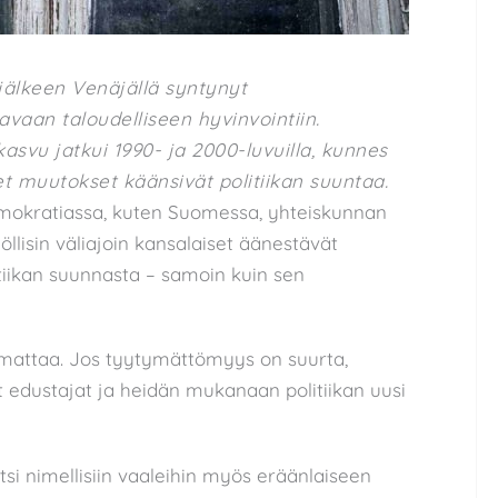
jälkeen Venäjällä syntynyt
vaan taloudelliseen hyvinvointiin.
kasvu jatkui 1990- ja 2000-luvuilla, kunnes
t muutokset käänsivät politiikan suuntaa.
emokratiassa, kuten Suomessa, yhteiskunnan
öllisin väliajoin kansalaiset äänestävät
iikan suunnasta – samoin kuin sen
armattaa. Jos tyytymättömyys on suurta,
t edustajat ja heidän mukanaan politiikan uusi
tsi nimellisiin vaaleihin myös eräänlaiseen