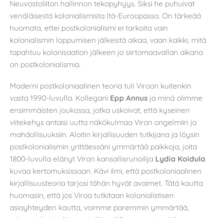
Neuvostoliiton hallinnon tekopyhyys. Siksi he puhuivat
venäläisestä kolonialismista Itä-Euroopassa. On tärkeää
huomata, ettei postkolonialismi ei tarkoita vain
kolonialismin loppumisen jälkeistä aikaa, vaan kaikki, mitä
tapahtuu kolonisaation jälkeen ja siirtomaavallan aikana
on postkolonialismia.
Moderni postkoloniaalinen teoria tuli Viroon kuitenkin
vasta 1990-luvulla. Kollegani
Epp Annus
ja minä olimme
ensimmäisten joukossa, jotka uskoivat, että kyseinen
viitekehys antaisi uutta näkökulmaa Viron ongelmiin ja
mahdollisuuksiin. Aloitin kirjallisuuden tutkijana ja löysin
postkolonialismin yrittäessäni ymmärtää paikkoja, joita
1800-luvulla elänyt Viron kansallisrunoilija
Lydia Koidula
kuvaa kertomuksissaan. Kävi ilmi, että postkoloniaalinen
kirjallisuusteoria tarjosi tähän hyvät avaimet. Tätä kautta
huomasin, että jos Viroa tutkitaan kolonialistisen
asiayhteyden kautta, voimme paremmin ymmärtää,