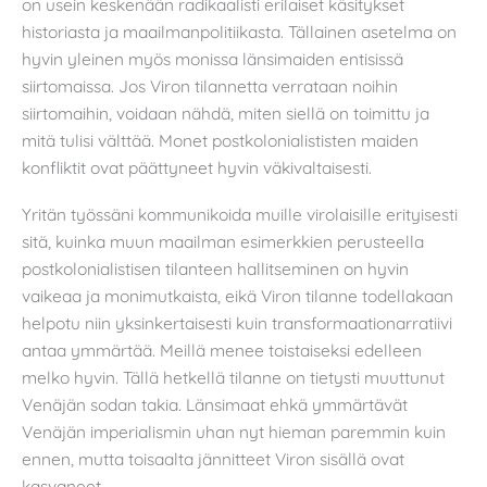
on usein keskenään radikaalisti erilaiset käsitykset
historiasta ja maailmanpolitiikasta. Tällainen asetelma on
hyvin yleinen myös monissa länsimaiden entisissä
siirtomaissa. Jos Viron tilannetta verrataan noihin
siirtomaihin, voidaan nähdä, miten siellä on toimittu ja
mitä tulisi välttää. Monet postkolonialististen maiden
konfliktit ovat päättyneet hyvin väkivaltaisesti.
Yritän työssäni kommunikoida muille virolaisille erityisesti
sitä, kuinka muun maailman esimerkkien perusteella
postkolonialistisen tilanteen hallitseminen on hyvin
vaikeaa ja monimutkaista, eikä Viron tilanne todellakaan
helpotu niin yksinkertaisesti kuin transformaationarratiivi
antaa ymmärtää. Meillä menee toistaiseksi edelleen
melko hyvin. Tällä hetkellä tilanne on tietysti muuttunut
Venäjän sodan takia. Länsimaat ehkä ymmärtävät
Venäjän imperialismin uhan nyt hieman paremmin kuin
ennen, mutta toisaalta jännitteet Viron sisällä ovat
kasvaneet.