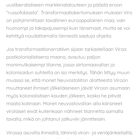
uusliberalistiseen markkinatalouteen ja päästä eroon
”russofobiasta”. Transformaatiokertomuksen mukaan Viro
on pohjimmiltaan tavallinen eurooppalainen maa, vain
huonompi ja takapajuisempi kuin länsimaat, mutta se voi
kehittyä noudattamalla lännestä saatuja ohjeita.
Jos transformaationarratiivin sijaan tarkastellaan Viroa
postkolonialistisena maana, avautuu paljon
monimutkaisempi tilanne, jossa siirtomaavallan ja
kolonisoidun suhteilla on iso merkitys. Tähän liittyy muun
muassa se, että monet Neuvostoliiton aloitteesta Viroon
muuttaneet ihmiset jälkeläisineen jäivät Viroon asumaan
myös kolonialistisen kauden jälkeen, koska he pitivät
maata kotinaan. Monet neuvostovallan alla kärsineet
virolaiset eivät kuitenkaan nähneet tilannetta samalla
tavalla, mikä on johtanut jatkuviin jännitteisiin.
Virossa asuvilla ihmisillä, lähinnä viron- ja venäjänkielisillä,