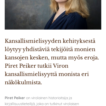
Kansallismielisyyden kehityksestä 
löytyy yhdistäviä tekijöitä monien 
kansojen kesken, mutta myös eroja. 
Piret Peiker tutkii Viron 
kansallismielisyyttä monista eri 
näkökulmista. 
Piret Peiker
on virolainen historioitsija ja
kirjallisuustieteilijä, joka on tutkinut virolaisen