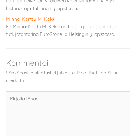
FT Piret Peiker on virolainen kirjallisuudentutkija ja
historioitsija Tallinnan yliopistossa.
Minna-Kerttu M. Kekki
FT Minna-Kerttu M. Kekki on filosofi ja työskentelee
tutkijatohtorina EuroStoriella Helsingin yliopistossa.
Kommentoi
Sähköpostiosoitettasi ei julkaista.
Pakolliset kentät on
merkitty
*
Kirjoita
tähän..