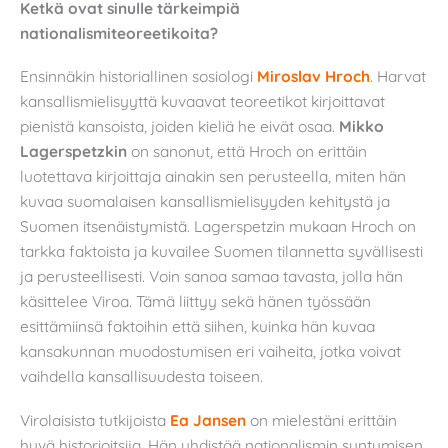
Ketkä ovat sinulle tärkeimpiä
nationalismiteoreetikoita?
Ensinnäkin historiallinen sosiologi
Miroslav Hroch
. Harvat
kansallismielisyyttä kuvaavat teoreetikot kirjoittavat
pienistä kansoista, joiden kieliä he eivät osaa.
Mikko
Lagerspetzkin
on sanonut, että Hroch on erittäin
luotettava kirjoittaja ainakin sen perusteella, miten hän
kuvaa suomalaisen kansallismielisyyden kehitystä ja
Suomen itsenäistymistä. Lagerspetzin mukaan Hroch on
tarkka faktoista ja kuvailee Suomen tilannetta syvällisesti
ja perusteellisesti. Voin sanoa samaa tavasta, jolla hän
käsittelee Viroa. Tämä liittyy sekä hänen työssään
esittämiinsä faktoihin että siihen, kuinka hän kuvaa
kansakunnan muodostumisen eri vaiheita, jotka voivat
vaihdella kansallisuudesta toiseen.
Virolaisista tutkijoista
Ea Jansen
on mielestäni erittäin
hyvä historioitsija. Hän yhdistää nationalismin syntymisen