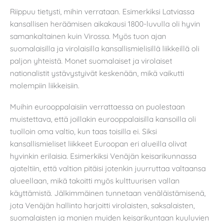
Riippuu tietysti, mihin verrataan. Esimerkiksi Latviassa
kansallisen heräämisen aikakausi 1800-luvulla oli hyvin
samankaltainen kuin Virossa. Myös tuon ajan
suomalaisilla ja virolaisilla kansallismielisillä liikkeillä oli
paljon yhteistä. Monet suomalaiset ja virolaiset
nationalistit ystävystyivät keskenään, mikä vaikutti
molempiin liikkeisiin.
Muihin eurooppalaisiin verrattaessa on puolestaan
muistettava, että joillakin eurooppalaisilla kansoilla oli
tuolloin oma valtio, kun taas toisilla ei. Siksi
kansallismieliset liikkeet Euroopan eri alueilla olivat
hyvinkin erilaisia. Esimerkiksi Venäjän keisarikunnassa
ajateltiin, että valtion pitäisi jotenkin juurruttaa valtaansa
alueellaan, mikä takoitti myös kulttuurisen vallan
käyttämistä. Jälkimmäinen tunnetaan venäläistämisenä,
jota Venäjän hallinto harjoitti virolaisten, saksalaisten,
suomalaisten ja monien muiden keisarikuntaan kuuluvien