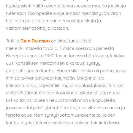
hyödynsivät näitä rakenteita kutsuessaan suuria joukkoja
tulemaan Toompealle suojelemaan itsenäistyvän Viron
hallintoa ja taistelemaan neuvostojoukkoja ja
vastamielenosoittajia vastaan.
Tutkija
Rein Ruutsoo
on kirjoittanut tästä
mielenkiintoisella tavalla. Tutkimuksessaan pienestä
Kanepin kunnasta 1980-luvun lopussa hän kuvaa, kuinka
uusi kansallisen heräämisen aikakausi syntyy
yhteisöllisyyden kautta. Esimerkiksi kirkko oli paikka, jossa
ihmiset olivat tottuneet käymään. Uskonnollisia
kokoontumisia järjestettiin myös maalaistaloissa. Ihmiset
eivät välttämättä olleet kovinkaan uskonnollisia, mutta
kirkko tarjosi alueen neuvostohallinnon ulkopuolella,
jossa saattoi pitää yhteyttä toisiin ja tarvittaessa saada ja
tarjota apua. Näin syntyi luottamusrakenteita, joiden
kautta myös laulavan vallankumouksen toiminta levisi.