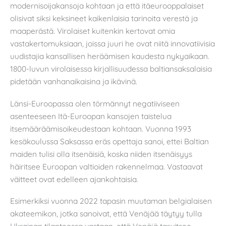
modernisoijakansoja kohtaan ja että itäeurooppalaiset
olisivat siksi keksineet kaikenlaisia tarinoita verestä ja
maaperästä. Virolaiset kuitenkin kertovat omia
vastakertomuksiaan, joissa juuri he ovat niitä innovatiivisia
uudistajia kansallisen heräämisen kaudesta nykyaikaan.
1800-luvun virolaisessa kirjallisuudessa baltiansaksalaisia
pidetään vanhanaikaisina ja ikävinä.
Länsi-Euroopassa olen törmännyt negatiiviseen
asenteeseen Itä-Euroopan kansojen taistelua
itsemääräämisoikeudestaan kohtaan. Vuonna 1993
kesäkoulussa Saksassa eräs opettaja sanoi, ettei Baltian
maiden tulisi olla itsenäisiä, koska niiden itsenäisyys
häiritsee Euroopan valtioiden rakennelmaa. Vastaavat
väitteet ovat edelleen ajankohtaisia.
Esimerkiksi vuonna 2022 tapasin muutaman belgialaisen
akateemikon, jotka sanoivat, että Venäjää täytyy tulla