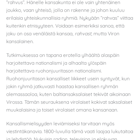
”rahvus”. Hänelle kansakunta ei ole vain yhtenäinen
joukko, vaan yhteisö, jolla on rakenne ja johon kuuluu
erilaisia yhteiskunnallisia ryhmiä. Nykyään ”rahvas” viittaa
kuitenkin etnisyyteen. Voidaan esimerkiksi sanoa, että
joku on osa venäläistä kansaa,
rahvast
, mutta Viron
kansalainen.
Tutkimuksessa on tapana erotella ylhäältä alaspäin
harjoitettava nationalismi ja alhaalta ylöspäin
harjoitettava ruohonjuuritason nationalismi.
Ruohonjuuritason kansalliset liikkeet usein syntyvät, kun
jokin ryhmä jatkuvasti haastaa kansallisen ryhmän
olemassaoloa, kuten baltiansaksalaiset tekivät aikoinaan
Virossa. Tämän seurauksena virolaiset kokivat saksalaiset
muukalaisina ja toiset virolaiset omana kansanaan.
Kansallismielisyyden leviämiseksi tarvitaan myös
viestintäkanavia. 1800-luvulla tämä vaati laajaa lukutaitoa
ja lehdistöä. Nykyisin radion, television ja elokuvan