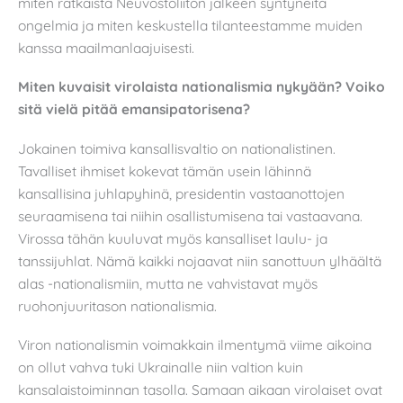
miten ratkaista Neuvostoliiton jälkeen syntyneitä
ongelmia ja miten keskustella tilanteestamme muiden
kanssa maailmanlaajuisesti.
Miten kuvaisit virolaista nationalismia nykyään? Voiko
sitä vielä pitää emansipatorisena?
Jokainen toimiva kansallisvaltio on nationalistinen.
Tavalliset ihmiset kokevat tämän usein lähinnä
kansallisina juhlapyhinä, presidentin vastaanottojen
seuraamisena tai niihin osallistumisena tai vastaavana.
Virossa tähän kuuluvat myös kansalliset laulu- ja
tanssijuhlat. Nämä kaikki nojaavat niin sanottuun ylhäältä
alas -nationalismiin, mutta ne vahvistavat myös
ruohonjuuritason nationalismia.
Viron nationalismin voimakkain ilmentymä viime aikoina
on ollut vahva tuki Ukrainalle niin valtion kuin
kansalaistoiminnan tasolla. Samaan aikaan virolaiset ovat