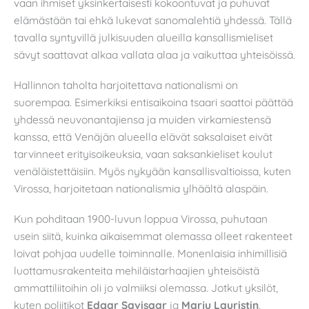
vaan ihmiset yksinkertaisesti kokoontuvat ja puhuvat
elämästään tai ehkä lukevat sanomalehtiä yhdessä. Tällä
tavalla syntyvillä julkisuuden alueilla kansallismieliset
sävyt saattavat alkaa vallata alaa ja vaikuttaa yhteisöissä.
Hallinnon taholta harjoitettava nationalismi on
suorempaa. Esimerkiksi entisaikoina tsaari saattoi päättää
yhdessä neuvonantajiensa ja muiden virkamiestensä
kanssa, että Venäjän alueella elävät saksalaiset eivät
tarvinneet erityisoikeuksia, vaan saksankieliset koulut
venäläistettäisiin. Myös nykyään kansallisvaltioissa, kuten
Virossa, harjoitetaan nationalismia ylhäältä alaspäin.
Kun pohditaan 1900-luvun loppua Virossa, puhutaan
usein siitä, kuinka aikaisemmat olemassa olleet rakenteet
loivat pohjaa uudelle toiminnalle. Monenlaisia inhimillisiä
luottamusrakenteita mehiläistarhaajien yhteisöistä
ammattiliitoihin oli jo valmiiksi olemassa. Jotkut yksilöt,
kuten poliitikot
Edgar Savisaar
ja
Marju Lauristin
,