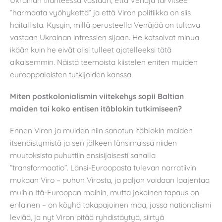
Ukrainan tilanteessa vastaan, että Venäjä tarvitsee
“harmaata vyöhykettä“ ja että Viron politiikka on siis
haitallista. Kysyin, millä perusteella Venäjää on tultava
vastaan Ukrainan intressien sijaan. He katsoivat minua
ikään kuin he eivät olisi tulleet ajatelleeksi tätä
aikaisemmin. Näistä teemoista kiistelen eniten muiden
eurooppalaisten tutkijoiden kanssa.
Miten postkolonialismin viitekehys sopii Baltian
maiden tai koko entisen itäblokin tutkimiseen?
Ennen Viron ja muiden niin sanotun itäblokin maiden
itsenäistymistä ja sen jälkeen länsimaissa niiden
muutoksista puhuttiin ensisijaisesti sanalla
”transformaatio”. Länsi-Euroopasta tulevan narratiivin
mukaan Viro – puhun Virosta, ja paljon voidaan laajentaa
muihin Itä-Euroopan maihin, mutta jokainen tapaus on
erilainen – on köyhä takapajuinen maa, jossa nationalismi
leviää, ja nyt Viron pitää ryhdistäytyä, siirtyä