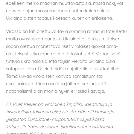
edelleen melko maahanmuuttovastaisia, missä näkyvät
neuvostoajan massamaahanmuuton kokemukset.
Ukrainalaisten tapaus koetaan kuitenkin erilaisena.
Virossa on lahjoitettu valtavia summia rahaa ja toteutettu
muita avustuskampanjoita Ukrainalle, ja täysimittaisen
sodan alettua monet tavalliset virolaiset ajoivat oma-
aloitteisesti Ukrainan rajalle ja toivat sieltä Viroon sekä
tuttuja ukrainalaisia että täysin vieraita ukrainalaisia
sotapakolaisia. Usein heidät majoitettiin aluksi koteihin.
Tämä kuvaa virolaisten vahvaa samaistumista
ukrainalaisiin. Tämä osoittaa jälleen kerran, että
nationalismilla on monia hyvin erilaisia kasvoja.
FT Piret Peiker on virolainen kirjallisuudentutkija ja
historioitsija Tallinnan yliopistosta. Hän piti Helsingin
yliopiston
EuroStorie
–
huippututkimusyksikössä
kutsuesitelmän virolaisen kirjallisuuden poliittisesta
historiasta 1900-luvun alussa.