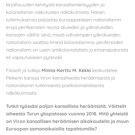
kirjallisuuden kehitystä kansallismielisyyden ja
kolonialismin vaikutusten näkökulmista. Hänen
tutkimuksensa paljastaa eurooppalaisen nationalismin
eroja perifeeristen reuna-alueiden ja ydinalueiden
kansojen välillä: siinä, missä vahvempien ydinalueiden
nationalismi saattaa ilmetä kolonialismina, periferioiden
nationalismi on usein antikolonialistista ja emansipatorista
eli vapautukseen pyrkivää.
Filosofi ja tutkija
Minna-Kerttu M. Kekki
keskustelee
Peikerin kanssa Viron kansallisesta heräämisestä ja
nationalismin tutkimisesta postkolonialistisesta
näkökulmasta.
Tutkit työssäsi paljon kansallista heräämistä. Väittelit
aiheesta Turun yliopistossa vuonna 2018. Mitä yhteistä
on Viron kansallisen heräämisen aikakaudella ja muun
Euroopan samanaikaisilla tapahtumilla?