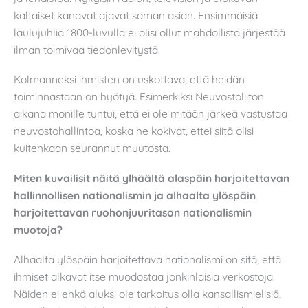
kaltaiset kanavat ajavat saman asian. Ensimmäisiä
laulujuhlia 1800-luvulla ei olisi ollut mahdollista järjestää
ilman toimivaa tiedonlevitystä.
Kolmanneksi ihmisten on uskottava, että heidän
toiminnastaan on hyötyä. Esimerkiksi Neuvostoliiton
aikana monille tuntui, että ei ole mitään järkeä vastustaa
neuvostohallintoa, koska he kokivat, ettei siitä olisi
kuitenkaan seurannut muutosta.
Miten kuvailisit näitä ylhäältä alaspäin harjoitettavan
hallinnollisen nationalismin ja alhaalta ylöspäin
harjoitettavan ruohonjuuritason nationalismin
muotoja?
Alhaalta ylöspäin harjoitettava nationalismi on sitä, että
ihmiset alkavat itse muodostaa jonkinlaisia verkostoja.
Näiden ei ehkä aluksi ole tarkoitus olla kansallismielisiä,