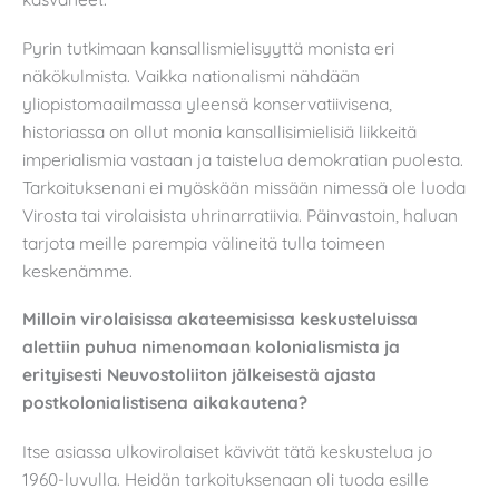
Pyrin tutkimaan kansallismielisyyttä monista eri
näkökulmista. Vaikka nationalismi nähdään
yliopistomaailmassa yleensä konservatiivisena,
historiassa on ollut monia kansallisimielisiä liikkeitä
imperialismia vastaan ja taistelua demokratian puolesta.
Tarkoituksenani ei myöskään missään nimessä ole luoda
Virosta tai virolaisista uhrinarratiivia. Päinvastoin, haluan
tarjota meille parempia välineitä tulla toimeen
keskenämme.
Milloin virolaisissa akateemisissa keskusteluissa
alettiin puhua nimenomaan kolonialismista ja
erityisesti Neuvostoliiton jälkeisestä ajasta
postkolonialistisena aikakautena?
Itse asiassa ulkovirolaiset kävivät tätä keskustelua jo
1960-luvulla. Heidän tarkoituksenaan oli tuoda esille