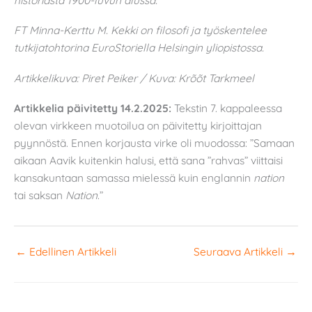
FT Minna-Kerttu M. Kekki on filosofi ja työskentelee
tutkijatohtorina EuroStoriella Helsingin yliopistossa.
Artikkelikuva: Piret Peiker / Kuva: Krõõt Tarkmeel
Artikkelia päivitetty 14.2.2025:
Tekstin 7. kappaleessa
olevan virkkeen muotoilua on päivitetty kirjoittajan
pyynnöstä. Ennen korjausta virke oli muodossa: ”Samaan
aikaan Aavik kuitenkin halusi, että sana ”rahvas” viittaisi
kansakuntaan samassa mielessä kuin englannin
nation
tai saksan
Nation
.”
←
Edellinen Artikkeli
Seuraava Artikkeli
→