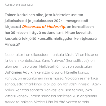
kansojen parissa.
Toinen keskeinen aihe, jota käsittelet useissa
julkaisuissasi ja joulukuussa 2024 ilmestyneessä
kirjassasi
Discourses of Modernity
, on kansalliseen
heräämiseen liittyvä nationalismi. Miten kuvailisit
keskeisiä tekijöitä kansallismielisyyden kehityksessä
Virossa?
Nationalismi on oikeastaan hankala käsite Viron historian
ja kielen kontekstissa. Sana ”rahvus“ (kansallisuus), on
alun perin virolaisen kielitieteilijän ja viron uudistajan
Johannes Aavikin
kehittämä sana. Hänelle kansa,
rahvas
, on eräänlainen ihmismassa. Voidaan esimerkiksi
sanoa, että ”markkinoilla oli paljon
rahvast
”(ihmisiä). Aavik
halusi kehittää sanasta ”rahvas” erillisen termin, joka
viittaisi kansakuntaan samassa mielessä kuin englannin
nation
tai saksan
Nation
. Hän loi tätä varten termin