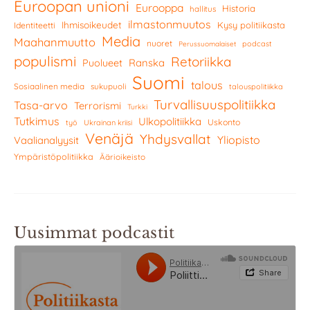
Euroopan unioni
Eurooppa
Historia
hallitus
ilmastonmuutos
Ihmisoikeudet
Kysy politiikasta
Identiteetti
Media
Maahanmuutto
nuoret
podcast
Perussuomalaiset
populismi
Retoriikka
Ranska
Puolueet
Suomi
talous
Sosiaalinen media
sukupuoli
talouspolitiikka
Turvallisuuspolitiikka
Tasa-arvo
Terrorismi
Turkki
Tutkimus
Ulkopolitiikka
Uskonto
työ
Ukrainan kriisi
Venäjä
Yhdysvallat
Yliopisto
Vaalianalyysit
Ympäristöpolitiikka
Äärioikeisto
Uusimmat podcastit