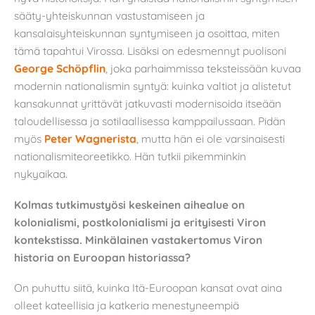
sääty-yhteiskunnan vastustamiseen ja
kansalaisyhteiskunnan syntymiseen ja osoittaa, miten
tämä tapahtui Virossa. Lisäksi on edesmennyt puolisoni
George Schöpflin
, joka parhaimmissa teksteissään kuvaa
modernin nationalismin syntyä: kuinka valtiot ja alistetut
kansakunnat yrittävät jatkuvasti modernisoida itseään
taloudellisessa ja sotilaallisessa kamppailussaan. Pidän
myös
Peter Wagnerista
, mutta hän ei ole varsinaisesti
nationalismiteoreetikko. Hän tutkii pikemminkin
nykyaikaa.
Kolmas tutkimustyösi keskeinen aihealue on
kolonialismi, postkolonialismi ja erityisesti Viron
kontekstissa. Minkälainen vastakertomus Viron
historia on Euroopan historiassa?
On puhuttu siitä, kuinka Itä-Euroopan kansat ovat aina
olleet kateellisia ja katkeria menestyneempiä