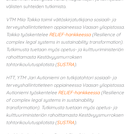
välisten suhteiden tutkimista.
VTM Miia Toikka toimii väitöskirjatutkijana sosiaali- ja
terveyshallintotieteen oppiaineessa Vaasan yliopistossa.
Toikka työskentelee
RELIEF-hankkeessa
(Resilience of
complex legal systems in sustainability transformation).
Tutkimusta tuetaan myös opetus- ja kulttuuriministeriön
rahoittamasta Kestävyysmurroksen
tohtorikoulutuspilotista (
SUSTRA
).
HTT, YTM Jari Autioniemi on tutkijatohtori sosiaali- ja
terveyshallintotieteen oppiaineessa Vaasan yliopistossa.
Autioniemi työskentelee
RELIEF-hankkeessa
(Resilience
of complex legal systems in sustainability
transformation). Tutkimusta tuetaan myös opetus- ja
kulttuuriministeriön rahoittamasta Kestävyysmurroksen
tohtorikoulutuspilotista (
SUSTRA
).