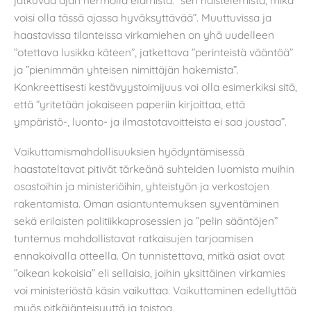
voisi olla tässä ajassa hyväksyttävää”. Muuttuvissa ja
haastavissa tilanteissa virkamiehen on yhä uudelleen
”otettava lusikka käteen”, jatkettava ”perinteistä vääntöä”
ja ”pienimmän yhteisen nimittäjän hakemista”.
Konkreettisesti kestävyystoimijuus voi olla esimerkiksi sitä,
että ”yritetään jokaiseen paperiin kirjoittaa, että
ympäristö-, luonto- ja ilmastotavoitteista ei saa joustaa”.
Vaikuttamismahdollisuuksien hyödyntämisessä
haastateltavat pitivät tärkeänä suhteiden luomista muihin
osastoihin ja ministeriöihin, yhteistyön ja verkostojen
rakentamista. Oman asiantuntemuksen syventäminen
sekä erilaisten politiikkaprosessien ja ”pelin sääntöjen”
tuntemus mahdollistavat ratkaisujen tarjoamisen
ennakoivalla otteella. On tunnistettava, mitkä asiat ovat
”oikean kokoisia” eli sellaisia, joihin yksittäinen virkamies
voi ministeriöstä käsin vaikuttaa. Vaikuttaminen edellyttää
myös pitkäjänteisyyttä ja toistoa.