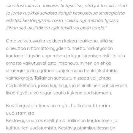
siinä tosi taitavia. Toivoisin tietysti itse, että johto tukisi siinä
ja johto ruokkisi sellaista tiettyä keskustelua strategioista
edistää kestävyysmurrosta, vaikka nyt meidän työssä.
Eihän sitä yksittäinen työntekijä voi yksin tehdä.”
Oma vaikutusvalta voidaan kokea taakkana, sillä se
aiheuttaa riittämättömyyden tunnetta. Virkatyöhön
koetaan liittyvän uupumisen ja kyynistymisen riski, jolloin
omasta vaikutusvallasta irtisanoutuminen on ehkä
strategia, jolla pyritään suojelemaan henkilökohtaisia
voimavaroja. Tällainen suhtautumistapa voi johtaa
noidankehään, jossa kyynisyys ja inhimillinen pahoinvointi
lisääntyvät eikä organisaatio kykene uudistumaan.
Kestävyystoimijuus on myös hallintokulttuurien
uudistamista
Kestävyysmurros edellyttää hallinnon käytäntöjen ja
kulttuurien uudistumista. Kestävyystoimijuudessa on