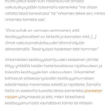
mutta jotkut ikään kuin irtisanoutuvat omasta
vaikutuskyvystään toteamalla esimerkiksi “me ollaan
rattaita tässä koneistossa” tai “virkamies tekee sen, minkä
virkamies toimeksi saa”.
“Oma suhde on varmaan semmoinen, että
kestävyystavoitteet on tärkeitä ja kannatan niitä. […]
Omat vaikutusmahdollisuudet lähinnä käytän
äänestämällä. Tässä työssä hoidetaan tätä hommaa.”
Virkamiesten kestävyystoimijuuden keskeinen jännite
liittyy yhtäältä heidän harkintavaltansa rajallisuuteen ja
toisaalta kestävyyskriisin vakavuuteen. Virkamiehet
kohtaavat arkisessa työssään kestävyysmurroksen
edistämiseksi monenlaisia esteitä ja rajoitteita. Samalla
heillä on saatavilla tuoretta tietoa esimerkiksi
planeetan
rajojen
ylittymisestä ja siitä, miten kiireellisesti
kestävyysmurrosta vauhdittavia toimia tarvittaisiin.