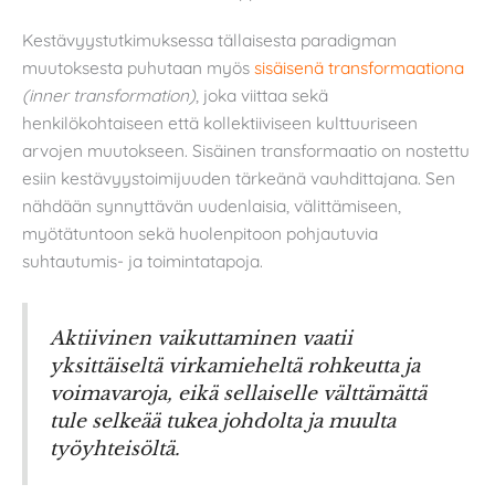
Kestävyystutkimuksessa tällaisesta paradigman
muutoksesta puhutaan myös
sisäisenä transformaationa
(inner transformation)
, joka viittaa sekä
henkilökohtaiseen että kollektiiviseen kulttuuriseen
arvojen muutokseen. Sisäinen transformaatio on nostettu
esiin kestävyystoimijuuden tärkeänä vauhdittajana. Sen
nähdään synnyttävän uudenlaisia, välittämiseen,
myötätuntoon sekä huolenpitoon pohjautuvia
suhtautumis- ja toimintatapoja.
Aktiivinen vaikuttaminen vaatii
yksittäiseltä virkamieheltä rohkeutta ja
voimavaroja, eikä sellaiselle välttämättä
tule selkeää tukea johdolta ja muulta
työyhteisöltä.