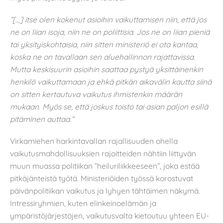
”[..,] itse olen kokenut asioihin vaikuttamisen niin, että jos
ne on liian isoja, niin ne on poliittisia. Jos ne on liian pieniä
tai yksityiskohtaisia, niin sitten ministeriö ei ota kantaa,
koska ne on tavallaan sen aluehallinnon rajattavissa.
Mutta keskisuurin asioihin saattaa pystyä yksittäinenkin
henkilö vaikuttamaan ja ehkä pitkän aikavälin kautta siinä
on sitten kertautuva vaikutus ihmistenkin määrän
mukaan. Myös se, että joskus toisto tai asian paljon esillä
pitäminen auttaa.”
Virkamiehen harkintavallan rajallisuuden ohella
vaikutusmahdollisuuksien rajoitteiden nähtiin liittyvän
muun muassa politiikan ”heiluriliikkeeseen”, joka estää
pitkäjänteistä työtä. Ministeriöiden työssä korostuvat
päivänpolitiikan vaikutus ja lyhyen tähtäimen näkymä.
Intressiryhmien, kuten elinkeinoelämän ja
ympäristöjärjestöjen, vaikutusvalta kietoutuu yhteen EU-