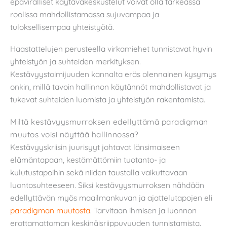
epäviralliset käytäväkeskustelut voivat olla tärkeässä
roolissa mahdollistamassa sujuvampaa ja
tuloksellisempaa yhteistyötä.
Haastattelujen perusteella virkamiehet tunnistavat hyvin
yhteistyön ja suhteiden merkityksen.
Kestävyystoimijuuden kannalta eräs olennainen kysymys
onkin, millä tavoin hallinnon käytännöt mahdollistavat ja
tukevat suhteiden luomista ja yhteistyön rakentamista.
Miltä kestävyysmurroksen edellyttämä paradigman
muutos voisi näyttää hallinnossa?
Kestävyyskriisin juurisyyt johtavat länsimaiseen
elämäntapaan, kestämättömiin tuotanto- ja
kulutustapoihin sekä niiden taustalla vaikuttavaan
luontosuhteeseen. Siksi kestävyysmurroksen nähdään
edellyttävän myös maailmankuvan ja ajattelutapojen eli
paradigman muutosta
. Tarvitaan ihmisen ja luonnon
erottamattoman keskinäisriippuvuuden tunnistamista.