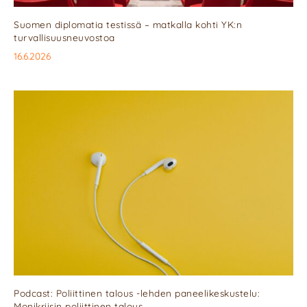
Suomen diplomatia testissä – matkalla kohti YK:n
turvallisuusneuvostoa
16.6.2026
Podcast: Poliittinen talous -lehden paneelikeskustelu:
Monikriisin poliittinen talous