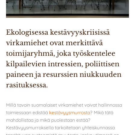
Ekologisessa kestävyyskriisissä 
virkamiehet ovat merkittävä 
toimijaryhmä, joka työskentelee 
kilpailevien intressien, poliittisen 
paineen ja resurssien niukkuuden 
rasituksessa.
Millä tavoin suomalaiset virkamiehet voivat hallinnossa
toimiessaan edistää
kestävyysmurrosta
? Mikä tätä
mahdollistaa ja mikä puolestaan estää?
Kestävyysmurroksella tarkoitetaan yhteiskunnassa
tapahtuvaa systeemistä muutosta, jonka ytimessä on