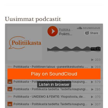
Uusimmat podcastit