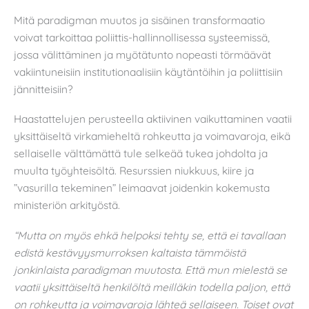
Mitä paradigman muutos ja sisäinen transformaatio
voivat tarkoittaa poliittis-hallinnollisessa systeemissä,
jossa välittäminen ja myötätunto nopeasti törmäävät
vakiintuneisiin institutionaalisiin käytäntöihin ja poliittisiin
jännitteisiin?
Haastattelujen perusteella aktiivinen vaikuttaminen vaatii
yksittäiseltä virkamieheltä rohkeutta ja voimavaroja, eikä
sellaiselle välttämättä tule selkeää tukea johdolta ja
muulta työyhteisöltä. Resurssien niukkuus, kiire ja
”vasurilla tekeminen” leimaavat joidenkin kokemusta
ministeriön arkityöstä.
“Mutta on myös ehkä helpoksi tehty se, että ei tavallaan
edistä kestävyysmurroksen kaltaista tämmöistä
jonkinlaista paradigman muutosta. Että mun mielestä se
vaatii yksittäiseltä henkilöltä meilläkin todella paljon, että
on rohkeutta ja voimavaroja lähteä sellaiseen. Toiset ovat