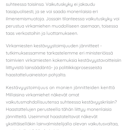
suhteessa toisiinsa. Vaikutuskyky ei jakaudu
tasapuolisesti, ja se voi saada monenlaisia eri
ilmenemismuotoja. Jossain tilanteessa vaikutuskyky voi
perustua virkamiehen muodolliseen asemaan, toisessa
taas verkostoihin ja luottamukseen.
Virkamiesten kestävyystoimijuuden jännitteet -
tutkimuksessamme tarkastelemme eri ministeriöissä
toimivien virkamiesten kokemuksia kestävyystavoitteisiin
liittyvistä lainsäädäntö- ja politiikkaprosesseista
haastatteluaineiston pohjalta.
Kestävyystoimijuus on monien jännitteiden kenttä
Millaisina virkamiehet näkevät omat
vaikutusmahdollisuutensa suhteessa kestävyyskriisiin?
Haastattelujen perusteella tähän liittyy monenlaisia
jännitteitä. Useimmat haastateltavat näkevät
yksittäiselläkin lainvalmistelijalla olevan vaikutusvaltaa,