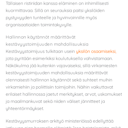
Tällaisen ristiriidan kanssa eläminen on inhimillisesti
kuormittavaa. Sillä on seurauksia paitsi yksilöiden
pystyvyyden tunteelle ja hyvinvoinnille myös
organisaatioiden toimintakyvylle.
Hallinnon käytännöt määrittävät
kestävyystoimijuuden mahdollisuuksia
Kestävyystoimijuus tulkitaan usein
yksilön osaamiseksi,
jota pyritään esimerkiksi koulutuksella vahvistamaan.
Näkökulma jää kuitenkin vajavaiseksi, sillä virkamiesten
kestävyystoimijuuden mahdollisuuksia määrittävät
olennaisesti hallinnon käytännöt sekä suhteet muihin
virkamiehiin ja poliittisiin toimijoihin. Näihin vaikuttavat
erilaiset hallinnossa jaetut merkitykset, arvot, uskomukset
ja maailmankuvat sekä niiden väliset jännitteet ja
yhteentörmäykset.
Kestävyysmurroksen arkityö ministeriöissä edellyttää
jatkuvaa ajan hermolla elämistä: ”sen haistelemista, mikä