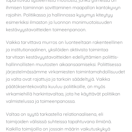
ihmisen toiminnan sovittaminen maapallon kantokyvyn
rajoihin. Politiikassa ja hallinnossa kysymys kiteytyy
esimerkiksi ilmaston ja luonnon monimuotoisuuden
kestävyystavoitteiden toimeenpanoon.
Vaikka tarvittava murros on luonteeltaan rakenteellinen
ja institutionaalinen, yksilöiden aktiivista toimintaa
tarvitaan kestävyystavoitteiden edellyttämien poliittis-
hallinnollisten muutosten aikaansaamiseksi. Poliittisessa
järjestelmässämme virkamiesten toimintamahdollisuudet
ja valta ovat rajattuja ja tarkoin säädeltyjä. Vaikka
päätöksentekovalta kuuluu poliitikoille, on myös
virkamiehillä harkintavaltaa, jota he käyttävät politiikan
valmistelussa ja toimeenpanossa.
Valtaa on syytä tarkastella relationaalisena, eli
toimijoiden välisissä suhteissa tapahtuvana ilmiönä.
Kaikilla toimijoilla on jossain määrin vaikutuskykyä