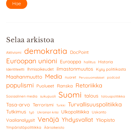
Selaa arkistoa
demokratia
DocPoint
Aktivismi
Euroopan unioni
Eurooppa
Historia
hallitus
ilmastonmuutos
Ihmisoikeudet
Kysy politiikasta
Identiteetti
Media
Maahanmuutto
nuoret
podcast
Perussuomalaiset
populismi
Retoriikka
Ranska
Puolueet
Suomi
talous
Sosiaalinen media
sukupuoli
talouspolitiikka
Turvallisuuspolitiikka
Tasa-arvo
Terrorismi
Turkki
Tutkimus
Ulkopolitiikka
Uskonto
työ
Ukrainan kriisi
Venäjä
Yhdysvallat
Yliopisto
Vaalianalyysit
Ympäristöpolitiikka
Äärioikeisto