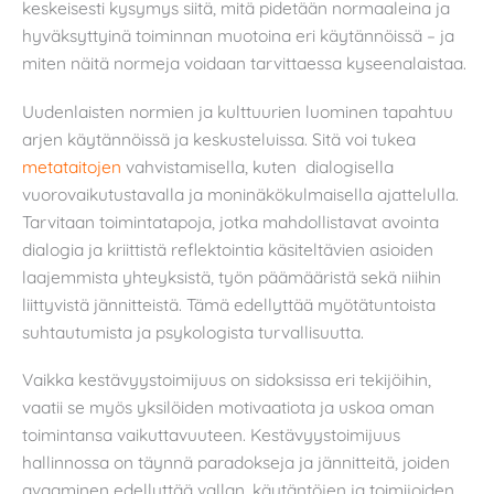
keskeisesti kysymys siitä, mitä pidetään normaaleina ja
hyväksyttyinä toiminnan muotoina eri käytännöissä – ja
miten näitä normeja voidaan tarvittaessa kyseenalaistaa.
Uudenlaisten normien ja kulttuurien luominen tapahtuu
arjen käytännöissä ja keskusteluissa. Sitä voi tukea
metataitojen
vahvistamisella, kuten dialogisella
vuorovaikutustavalla ja moninäkökulmaisella ajattelulla.
Tarvitaan toimintatapoja, jotka mahdollistavat avointa
dialogia ja kriittistä reflektointia käsiteltävien asioiden
laajemmista yhteyksistä, työn päämääristä sekä niihin
liittyvistä jännitteistä. Tämä edellyttää myötätuntoista
suhtautumista ja psykologista turvallisuutta.
Vaikka kestävyystoimijuus on sidoksissa eri tekijöihin,
vaatii se myös yksilöiden motivaatiota ja uskoa oman
toimintansa vaikuttavuuteen. Kestävyystoimijuus
hallinnossa on täynnä paradokseja ja jännitteitä, joiden
avaaminen edellyttää vallan, käytäntöjen ja toimijoiden