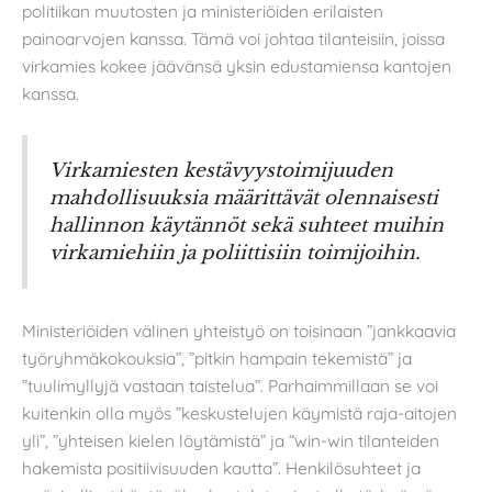
politiikan muutosten ja ministeriöiden erilaisten
painoarvojen kanssa. Tämä voi johtaa tilanteisiin, joissa
virkamies kokee jäävänsä yksin edustamiensa kantojen
kanssa.
Virkamiesten kestävyystoimijuuden
mahdollisuuksia määrittävät olennaisesti
hallinnon käytännöt sekä suhteet muihin
virkamiehiin ja poliittisiin toimijoihin.
Ministeriöiden välinen yhteistyö on toisinaan ”jankkaavia
työryhmäkokouksia”, ”pitkin hampain tekemistä” ja
”tuulimyllyjä vastaan taistelua”. Parhaimmillaan se voi
kuitenkin olla myös ”keskustelujen käymistä raja-aitojen
yli”, ”yhteisen kielen löytämistä” ja “win-win tilanteiden
hakemista positiivisuuden kautta”. Henkilösuhteet ja