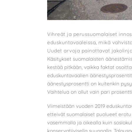
Vihreät ja perussuomalaiset inno
eduskuntavaaleissa, mikä vahvist
Uudet arvoja painottavat jakolinj
Käsitykset suomalaisten äänestämise
kestää pitkään, vaikka faktat osoitta
eduskuntavaalien äänestysprosentit
äänestysprosentti on kuitenkin pysy
Vaihtelua on ollut vain pari prosent
Viimeistään vuoden 2019 eduskuntava
etteivät suomalaiset puolueet erotu t
vasemmalla ja oikealla kuin sosiokult
konservatiivisella suunnalla. Talouspo