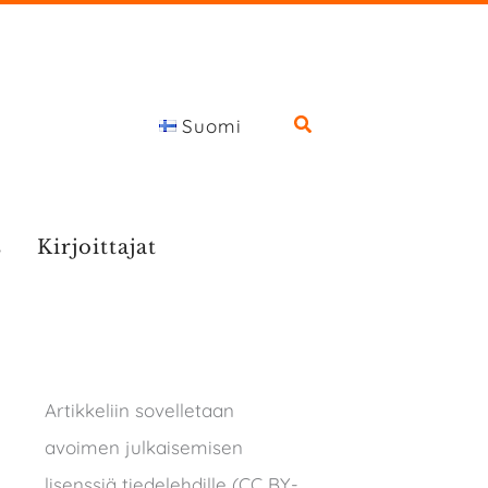
Suomi
s
Kirjoittajat
Artikkeliin sovelletaan
avoimen julkaisemisen
lisenssiä tiedelehdille (CC BY-