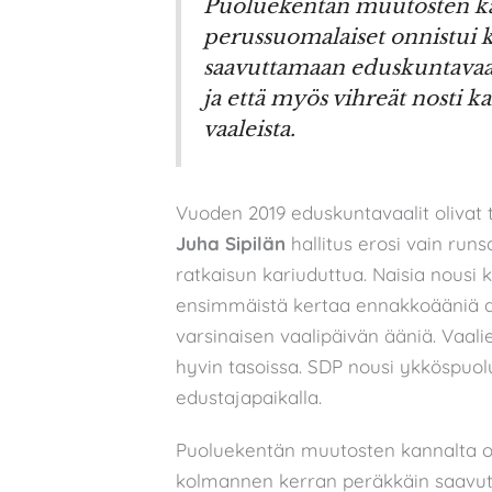
Puoluekentän muutosten kann
perussuomalaiset onnistui
saavuttamaan eduskuntavaa
ja että myös vihreät nosti 
vaaleista.
Vuoden 2019 eduskuntavaalit olivat t
Juha Sipilän
hallitus erosi vain run
ratkaisun kariuduttua. Naisia nousi k
ensimmäistä kertaa ennakkoääniä a
varsinaisen vaalipäivän ääniä. Vaal
hyvin tasoissa. SDP nousi ykköspuolu
edustajapaikalla.
Puoluekentän muutosten kannalta on 
kolmannen kerran peräkkäin saavu