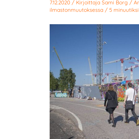
7.12.2020
/ Kirjoittaja
Sami Borg
/
Ar
ilmastonmuutoksessa
/
5 minuutiksi