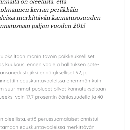
alta on oleellista, että
 kolmannen kerran peräkkäin
leissa merkittävän kannatusosuuden
kannatustaan paljon vuoden 2015
uloksiltaan monin tavoin poikkeukselliset.
sas kuukausi ennen vaaleja hallituksen sote-
ansanedustajiksi ennätykselliset 92, ja
nnettiin eduskuntavaaleissa enemmän kuin
ien suurimmat puolueet olivat kannatukseltaan
eeksi vain 17,7 prosentin ääniosuudella ja 40
oleellista, että perussuomalaiset onnistui
ttamaan eduskuntavaaleissa merkittävän