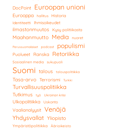
Euroopan unioni
DocPoint
Eurooppa
Historia
hallitus
Ihmisoikeudet
Identiteetti
ilmastonmuutos
Kysy politiikasta
Media
Maahanmuutto
nuoret
populismi
podcast
Perussuomalaiset
Retoriikka
Ranska
Puolueet
Sosiaalinen media
sukupuoli
Suomi
talous
talouspolitiikka
Tasa-arvo
Terrorismi
Turkki
Turvallisuuspolitiikka
Tutkimus
työ
Ukrainan kriisi
Ulkopolitiikka
Uskonto
Venäjä
Vaalianalyysit
Yhdysvallat
Yliopisto
Ympäristöpolitiikka
Äärioikeisto