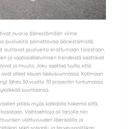
stivat nuoria äänestämään viime
aa puolueita painottavaa äänestämistä.
at auttavat puolueita erottumaan toisistaan.
n ja vaaliosallistumisen trendeistä saattavat
isivat jo muuta. Joku saattaa luulla, että
 ovat olleet kauan laskusuunnassa. Kotimaan
nyt lähes 30 vuotta 70 prosentin tuntumassa.
tiyksikköä suuntaansa.
alien pitäisi myös katkaista hokema siitä,
oisistaan. Vaihtoehtoja oli tarjolla niin
tuurisen ulottuvuuden liberaalilla ja
litiikan sekä sosiaali- ja terveyspolitiikan