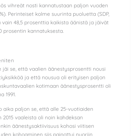
yös vihreät nosti kannatustaan paljon vuoden
5 %). Perinteiset kolme suurinta puoluetta (SDP,
vain 48,5 prosenttia kaikista äänistä ja jäivät
20 prosentin kannatuksesta.
eniten
äi se, että vaalien äänestysprosentti nousi
iyksikköä ja että nousua oli erityisen paljon
duskuntavaalien kotimaan äänestysprosentti oli
a 1991.
 aika paljon se, että alle 25-vuotiaiden
 2015 vaaleista oli noin kahdeksan
nkin äänestysaktiivisuus kohosi viitisen
uuden kohoaminen siis painottui nuoriin