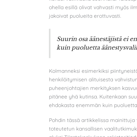
ohella esillä olivat vahvasti myös
jakoivat puolueita erottuvasti.
Suurin osa äänestäjistä ei
kuin puoluetta äänestysvali
Kolmanneksi esimerkiksi piintyneistä
henkilöitymisen alituisesta vahvistu
puheenjohtajien merkityksen kasvuu
pitänee yhä kutinsa. Kuitenkaan suu
ehdokasta enemmän kuin puoluetta 
Pohdin tässä artikkelissa mainittuj
toteutetun kansallisen vaalitutkimuk