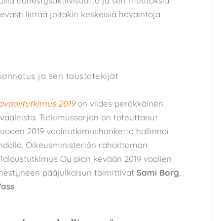
oilla äänestysaktiivisuutta ja sen muutoksia.
evasti liittää joitakin keskeisiä havaintoja
kannatus ja sen taustatekijät
avaalitutkimus 2019
on viides peräkkäinen
vaaleista. Tutkimussarjan on toteuttanut
uoden 2019 vaalitutkimushanketta hallinnoi
hdolla. Oikeusministeriön rahoittaman
 Taloustutkimus Oy pian kevään 2019 vaalien
mestyneen pääjulkaisun toimittivat
Sami Borg
,
ass
.