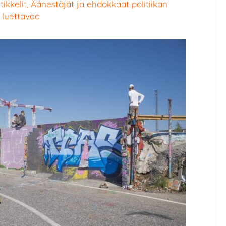
tikkelit
,
Äänestäjät ja ehdokkaat politiikan
 luettavaa