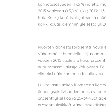
kannatusosuuden (17,5 %) ja että m
2015 vaaleista (+3,0 %-yks.; 2019: 11,
Kok., Kesk.) keräsivät yhteensä enää 
kaikki kauas aiemmin yleisestä yli 
Nuorten äänestysprosentti nousi 
Vähemmälle huomiolle kirjassamme j
vuoden 2015 vaaleista kaksi prosentt
nuorimmissa valitsijaikäluokissa. E
viimeksi näin korkealla tasolla vuonn
Luultavasti vaalien luonteesta kertoo
äänestysaktiivisuuden nousu vuoden
prosenttiyksikköä ja 25–34-vuotiaide
prosenttiyksikköä. Äänestysaktiivis