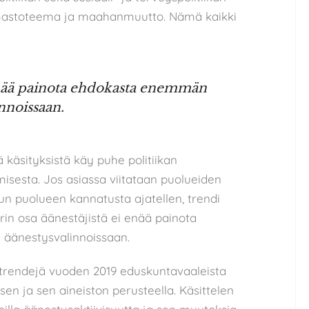
 ilmastoteema ja maahanmuutto. Nämä kaikki
 enää painota ehdokasta enemmän
nnoissaan.
 käsityksistä käy puhe politiikan
misesta. Jos asiassa viitataan puolueiden
n puolueen kannatusta ajatellen, trendi
rin osa äänestäjistä ei enää painota
äänestysvalinnoissaan.
a trendejä vuoden 2019 eduskuntavaaleista
sen ja sen aineiston perusteella. Käsittelen