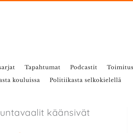
sarjat
Tapahtumat
Podcastit
Toimitu
kasta kouluissa
Politiikasta selkokielellä
ntavaalit käänsivät