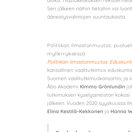
aluksi Tilastokeskuksen rekisteritied
Sen jälkeen näihin tietoihin voi luont
äänestysvalintojen suuntauksista.
Politiikan ilmastonmuutos: puolue
myllerryksessä
Politiikan ilmastonmuutos: Eduskunt
kansallinen vaalitutkimus eduskunta
Suomen vaalitutkimuskonsortio, ja v
Åbo Akademi
Kimmo Grönlundin
jo
tutkimuksen kyselyaineiston kokosi
jälkeen. Vuoden 2020 syyskuussa il
Elina Kestilä-Kekkonen
ja
Hanna W