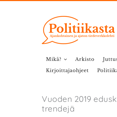
Siirry
sisältöön
Mikä?
Arkisto
Juttu
Kirjoittajaohjeet
Politii
Vuoden 2019 edusku
trendejä