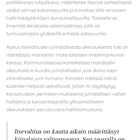
politiikkansa tukijalkana, määrittelee itsensä aatteellisesti
osaksi samaa kokonaisuutta ja korostaa siitä versovien
hallintokäytäntöjen siunauksellisuutta. Toisaalta se
ilmentää kiinalaista aatemaailmaa, jolle on
tunnusomaista yhdistellä erilaisia aatesuuntia.
Ajatus itsevaltiuden jumalallisesta oikeutuksesta toki on
ristiriidassa marxismin materialistisen maailmankuvan
kanssa. Kommunistisessa kontekstissa mandaatin
oikeutusta ei kuvata jumalalliseksi
jure divino
vaan
inhimilliseksi
jure humano
. Ihmisten mielissä nämä
kuitenkin helposti sekoittuvat, jolloin Xi näyttäytyy
kansanuskon perinteen mukaisena jumalallisen vallan
haltijana ja kansantasavalta yliluonnolliseen
oikeutukseen perustuvana hallintomuotona.
Itsevaltius on kautta aikain määrittänyt
kiinalaista valtiomuotoa. Sen taustalla on