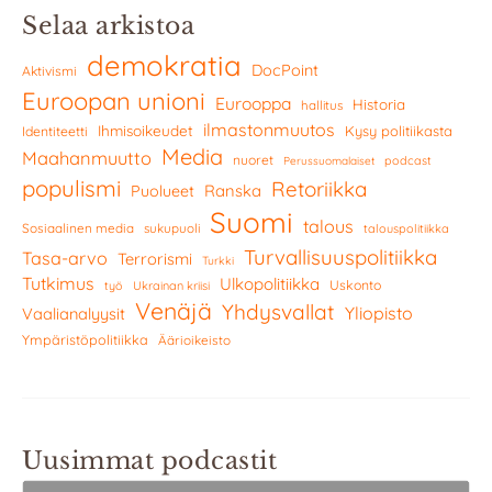
Selaa arkistoa
demokratia
DocPoint
Aktivismi
Euroopan unioni
Eurooppa
Historia
hallitus
ilmastonmuutos
Ihmisoikeudet
Kysy politiikasta
Identiteetti
Media
Maahanmuutto
nuoret
podcast
Perussuomalaiset
populismi
Retoriikka
Ranska
Puolueet
Suomi
talous
Sosiaalinen media
sukupuoli
talouspolitiikka
Turvallisuuspolitiikka
Tasa-arvo
Terrorismi
Turkki
Tutkimus
Ulkopolitiikka
Uskonto
työ
Ukrainan kriisi
Venäjä
Yhdysvallat
Yliopisto
Vaalianalyysit
Ympäristöpolitiikka
Äärioikeisto
Uusimmat podcastit