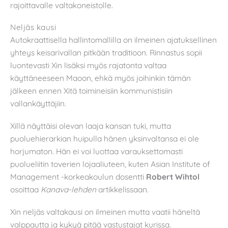
rajoittavalle valtakoneistolle.
Neljäs kausi
Autokraattisella hallintomallilla on ilmeinen ajatuksellinen
yhteys keisarivallan pitkään traditioon. Rinnastus sopii
luontevasti Xin lisäksi myös rajatonta valtaa
käyttäneeseen Maoon, ehkä myös joihinkin tämän
jälkeen ennen Xitä toimineisiin kommunistisiin
vallankäyttäjiin.
Xillä näyttäisi olevan laaja kansan tuki, mutta
puoluehierarkian huipulla hänen yksinvaltansa ei ole
horjumaton. Hän ei voi luottaa varauksettomasti
puolueliitin toverien lojaaliuteen, kuten Asian Institute of
Management -korkeakoulun dosentti
Robert Wihtol
osoittaa
Kanava-lehden
artikkelissaan.
Xin neljäs valtakausi on ilmeinen mutta vaatii häneltä
valppautta ja kykyä pitää vastustajat kurissa.