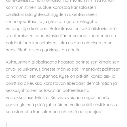
kommunistinen puolue korostaa kansalaisten
osallistumista yhteisöllisyyden rakentamiseen
ruohonjuuritasolla ja yleistä myötämielisyyttä
vallanpitäjiä kohtaan. Retoriikassa on sekä alistavia että
sitoutumiseen kannustavia äänenpainoja. Ihanteena on
patrioottinen kansalainen, joka asettaa yhteisen edun
henkilökohtaisten pyrkimysten edelle.
Kulttuurinen globalisaatio haastaa perinteisen kiinalaisen
arvo- ja uskomusjärjestelmän ja sitä ilmentävät poliittiset
ja hallinnolliset käytännöt. Kyse on pitkälti kansalais- ja
poliittisia oikeuksia korostavan liberaalin demokratian ja
keskusjohtoisen autokratian aatteellisesta
vastakkaisasettelusta. Xin visio voidaan myös nähdä
pyrkimyksenä pitää jättimäinen valtio poliittisesti koossa
korostamalla kansakunnan yhteistä aatepohjaa.