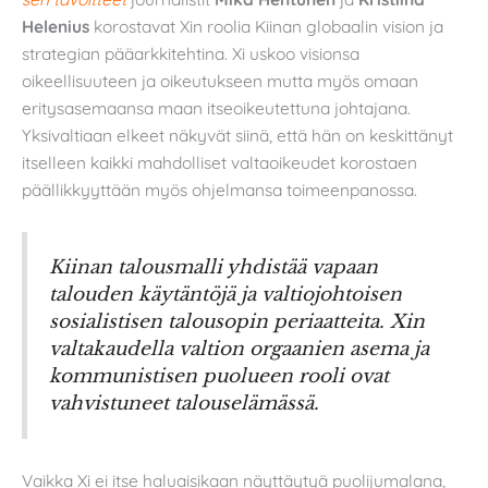
Helenius
korostavat Xin roolia Kiinan globaalin vision ja
strategian pääarkkitehtina. Xi uskoo visionsa
oikeellisuuteen ja oikeutukseen mutta myös omaan
eritysasemaansa maan itseoikeutettuna johtajana.
Yksivaltiaan elkeet näkyvät siinä, että hän on keskittänyt
itselleen kaikki mahdolliset valtaoikeudet korostaen
päällikkyyttään myös ohjelmansa toimeenpanossa.
Kiinan talousmalli yhdistää vapaan
talouden käytäntöjä ja valtiojohtoisen
sosialistisen talousopin periaatteita. Xin
valtakaudella valtion orgaanien asema ja
kommunistisen puolueen rooli ovat
vahvistuneet talouselämässä.
Vaikka Xi ei itse haluaisikaan näyttäytyä puolijumalana,