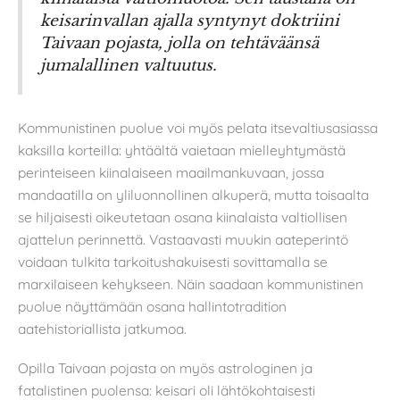
keisarinvallan ajalla syntynyt doktriini
Taivaan pojasta, jolla on tehtäväänsä
jumalallinen valtuutus.
Kommunistinen puolue voi myös pelata itsevaltiusasiassa
kaksilla korteilla: yhtäältä vaietaan mielleyhtymästä
perinteiseen kiinalaiseen maailmankuvaan, jossa
mandaatilla on yliluonnollinen alkuperä, mutta toisaalta
se hiljaisesti oikeutetaan osana kiinalaista valtiollisen
ajattelun perinnettä. Vastaavasti muukin aateperintö
voidaan tulkita tarkoitushakuisesti sovittamalla se
marxilaiseen kehykseen. Näin saadaan kommunistinen
puolue näyttämään osana hallintotradition
aatehistoriallista jatkumoa.
Opilla Taivaan pojasta on myös astrologinen ja
fatalistinen puolensa: keisari oli lähtökohtaisesti