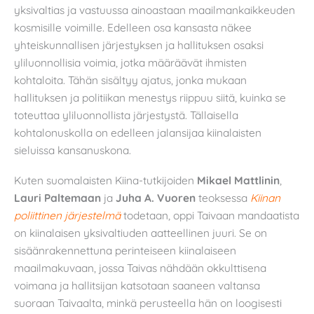
yksivaltias ja vastuussa ainoastaan maailmankaikkeuden
kosmisille voimille. Edelleen osa kansasta näkee
yhteiskunnallisen järjestyksen ja hallituksen osaksi
yliluonnollisia voimia, jotka määräävät ihmisten
kohtaloita. Tähän sisältyy ajatus, jonka mukaan
hallituksen ja politiikan menestys riippuu siitä, kuinka se
toteuttaa yliluonnollista järjestystä. Tällaisella
kohtalonuskolla on edelleen jalansijaa kiinalaisten
sieluissa kansanuskona.
Kuten suomalaisten Kiina-tutkijoiden
Mikael Mattlinin
,
Lauri Paltemaan
ja
Juha A. Vuoren
teoksessa
Kiinan
poliittinen järjestelmä
todetaan, oppi Taivaan mandaatista
on kiinalaisen yksivaltiuden aatteellinen juuri. Se on
sisäänrakennettuna perinteiseen kiinalaiseen
maailmakuvaan, jossa Taivas nähdään okkulttisena
voimana ja hallitsijan katsotaan saaneen valtansa
suoraan Taivaalta, minkä perusteella hän on loogisesti