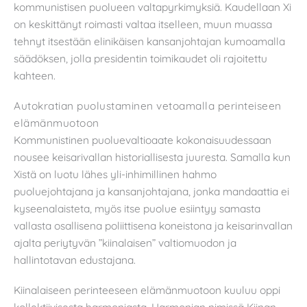
kommunistisen puolueen valtapyrkimyksiä. Kaudellaan Xi
on keskittänyt roimasti valtaa itselleen, muun muassa
tehnyt itsestään elinikäisen kansanjohtajan kumoamalla
säädöksen, jolla presidentin toimikaudet oli rajoitettu
kahteen.
Autokratian puolustaminen vetoamalla perinteiseen
elämänmuotoon
Kommunistinen puoluevaltioaate kokonaisuudessaan
nousee keisarivallan historiallisesta juuresta. Samalla kun
Xistä on luotu lähes yli-inhimillinen hahmo
puoluejohtajana ja kansanjohtajana, jonka mandaattia ei
kyseenalaisteta, myös itse puolue esiintyy samasta
vallasta osallisena poliittisena koneistona ja keisarinvallan
ajalta periytyvän ”kiinalaisen” valtiomuodon ja
hallintotavan edustajana.
Kiinalaiseen perinteeseen elämänmuotoon kuuluu oppi
kollektiivisesta harmoniasta. Harmonian nimissä Kiinan