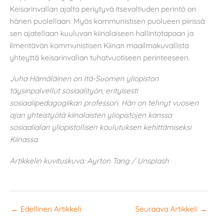
Keisarinvallan ajalta periytyvä itsevaltiuden perintö on
hänen puolellaan. Myös kommunistisen puolueen piirissä
sen ajatellaan kuuluvan kiinalaiseen hallintotapaan ja
ilmentävän kommunistisen Kiinan maailmakuvallista
yhteyttä keisarinvallan tuhatvuotiseen perinteeseen.
Juha Hämäläinen on Itä-Suomen yliopiston
täysinpalvellut sosiaalityön, erityisesti
sosiaalipedagogiikan professori. Hän on tehnyt vuosien
ajan yhteistyötä kiinalaisten yliopistojen kanssa
sosiaalialan yliopistollisen koulutuksen kehittämiseksi
Kiinassa.
Artikkelin kuvituskuva: Ayrton Tang / Unsplash
←
Edellinen Artikkeli
Seuraava Artikkeli
→