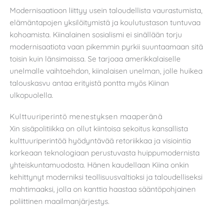
Modernisaatioon liittyy usein taloudellista vaurastumista,
elämäntapojen yksilöitymistä ja koulutustason tuntuvaa
kohoamista. Kiinalainen sosialismi ei sinällään torju
modernisaatiota vaan pikemmin pyrkii suuntaamaan sitä
toisin kuin länsimaissa. Se tarjoaa amerikkalaiselle
unelmalle vaihtoehdon, kiinalaisen unelman, jolle huikea
talouskasvu antaa erityistä pontta myös Kiinan
ulkopuolella.
Kulttuuriperintö menestyksen maaperänä
Xin sisäpolitiikka on ollut kiintoisa sekoitus kansallista
kulttuuriperintöä hyödyntävää retoriikkaa ja visiointia
korkeaan teknologiaan perustuvasta huippumodernista
yhteiskuntamuodosta. Hänen kaudellaan Kiina onkin
kehittynyt moderniksi teollisuusvaltioksi ja taloudelliseksi
mahtimaaksi, jolla on kanttia haastaa sääntöpohjainen
poliittinen maailmanjärjestys.