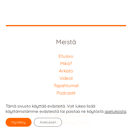
Meistä
Etusivu
Mikä?
Arkisto
Videot
Tapahtumat
Podcastit
Toimitus
Tämä sivusto käyttää evästeitä. Voit lukea lisää
Kirjoittajat
käyttämistämme evästeistä tai poistaa ne käytöstä
asetuksista
.
Politiikasta kouluissa
Terms & Privacy Policy
Hyväksy
Asetukset