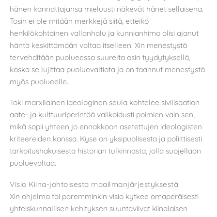
hänen kannattajansa mieluusti näkevät hänet sellaisena.
Tosin ei ole mitään merkkejä siitä, etteikö
henkilökohtainen vallanhalu ja kunnianhimo olisi ajanut
häntä keskittämään valtaa itselleen. Xin menestystä
tervehditään puolueessa suurelta osin tyydytyksellä,
koska se lujittaa puoluevaltiota ja on taannut menestystä
myös puolueelle.
Toki marxilainen ideologinen seula kohtelee sivilisaation
aate- ja kulttuuriperintöä valikoidusti poimien vain sen,
mikä sopii yhteen jo ennakkoon asetettujen ideologisten
kriteereiden kanssa. Kyse on yksipuolisesta ja poliittisesti
tarkoitushakuisesta historian tulkinnasta, jolla suojellaan
puoluevaltaa.
Visio Kiina-johtoisesta maailmanjärjestyksestä
Xin ohjelma tai paremminkin visio kytkee omaperäisesti
yhteiskunnallisen kehityksen suuntaviivat kiinalaisen