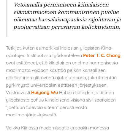
Vetoamalla perinteiseen kiinalaiseen
elämänmuotoon kommunistinen puolue
oikeuttaa kansalaisvapauksia rajoittavan ja
puoluevaltaan perustuvan kollektivismin.
Tutkijat, kuten esimerkiksi Malesian yliopiston Kiina-
opintojen Instituutissa työskentelevä
Peter T. C. Chang
,
ovat esittäneet, että kiinalainen unelma harmonisesta
maailmasta voidaan käsittää pelkän kansallisen
näkökannan ylittävänä ajattelutapana, joka ilmentää
pyrkimystä universaaliin eettiseen järjestykseen.
Vastaavasti
Huiyong Wu
Hubein taiteiden ja tieteen
yliopistosta puhuu kiinalaisena visiona sivilisaatioiden
”jaettuun tulevaisuuteen” perustuvasta
maailmanjärjestyksestä.
Vaikka Kiinassa modernisaatio eroaakin monessa