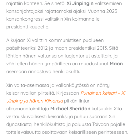
rajattiin kahteen. Se sinetöi
Xi Jinpingin
valitsemisen
kansanjohtajaksi rajattomaksi ajaksi. Vuonna 2023
kansankongressi valitsikin Xin kolmannelle
presidenttikaudelle.
Alkujaan Xi valittiin kommunistisen puolueen
pääsihteeriksi 2012 ja maan presidentiksi 2013. Siitä
lähtien hänen valtansa on laajentunut asteittain, ja
vähitellen hänen ympärilleen on muodostunut
Maon
asemaan rinnastuva henkilökultti.
Xin valta-asemassa ja vallankäytössä on nähty
keisarinvallan piirteitä. Kirjassaan
Punainen keisari
– Xi
Jinping ja hänen Kiinansa
pitkän linjan
ulkomaantoimittaja
Michael Sheridan
kutsuukin Xitä
vertauskuvallisesti keisariksi ja puhuu suoraan Xin
dynastiasta, henkilökultista ja paluusta Taivaan pojalle
tottelevaisuutta osoittavaan keisarilliseen perinteeseen.