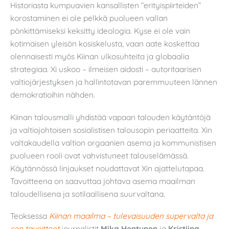
Historiasta kumpuavien kansallisten ”erityispiirteiden”
korostaminen ei ole pelkkä puolueen vallan
pönkittämiseksi keksitty ideologia. Kyse ei ole vain
kotimaisen yleisön kosiskelusta, vaan aate koskettaa
olennaisesti myös Kiinan ulkosuhteita ja globaalia
strategiaa. Xi uskoo – ilmeisen aidosti – autoritaarisen
valtiojärjestyksen ja hallintotavan paremmuuteen lännen
demokratioihin nähden.
Kiinan talousmalli yhdistää vapaan talouden käytäntöjä
ja valtiojohtoisen sosialistisen talousopin periaatteita. Xin
valtakaudella valtion orgaanien asema ja kommunistisen
puolueen rooli ovat vahvistuneet talouselämässä.
Käytännössä linjaukset noudattavat Xin ajattelutapaa.
Tavoitteena on saavuttaa johtava asema maailman
taloudellisena ja sotilaallisena suurvaltana.
Teoksessa
Kiinan maailma – tulevaisuuden supervalta ja
sen tavoitteet
journalistit
Mika Hentunen
ja
Kristiina