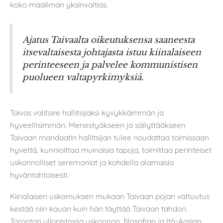
koko maailman yksinvaltias.
Ajatus Taivaalta oikeutuksensa saaneesta
itsevaltaisesta johtajasta istuu kiinalaiseen
perinteeseen ja palvelee kommunistisen
puolueen valtapyrkimyksiä.
Taivas valitsee hallitsijaksi kyvykkäimmän ja
hyveellisimmän. Menestyäkseen ja säilyttääkseen
Taivaan mandaatin hallitsijan tulee noudattaa toimissaan
hyvettä, kunnioittaa muinaisia tapoja, toimittaa perinteiset
uskonnolliset seremoniat ja kohdella alamaisia
hyväntahtoisesti.
Kiinalaisen uskomuksen mukaan Taivaan pojan valtuutus
kestää niin kauan kuin hän täyttää Taivaan tahdon.
Toronton yliopistossa uskonnon, filosofian ja Itä-Aasian