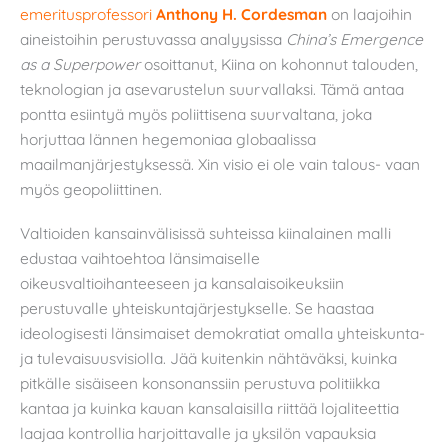
emeritusprofessori
Anthony H. Cordesman
on laajoihin
aineistoihin perustuvassa analyysissa
China’s Emergence
as a Superpower
osoittanut, Kiina on kohonnut talouden,
teknologian ja asevarustelun suurvallaksi. Tämä antaa
pontta esiintyä myös poliittisena suurvaltana, joka
horjuttaa lännen hegemoniaa globaalissa
maailmanjärjestyksessä. Xin visio ei ole vain talous- vaan
myös geopoliittinen.
Valtioiden kansainvälisissä suhteissa kiinalainen malli
edustaa vaihtoehtoa länsimaiselle
oikeusvaltioihanteeseen ja kansalaisoikeuksiin
perustuvalle yhteiskuntajärjestykselle. Se haastaa
ideologisesti länsimaiset demokratiat omalla yhteiskunta-
ja tulevaisuusvisiolla. Jää kuitenkin nähtäväksi, kuinka
pitkälle sisäiseen konsonanssiin perustuva politiikka
kantaa ja kuinka kauan kansalaisilla riittää lojaliteettia
laajaa kontrollia harjoittavalle ja yksilön vapauksia