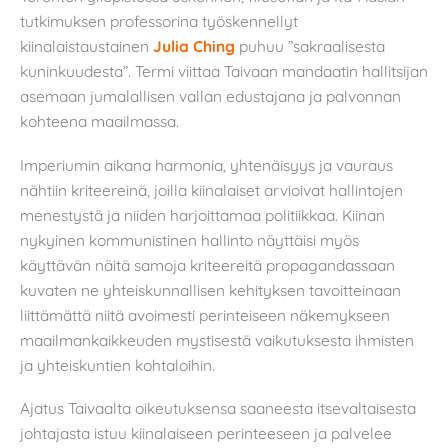
tutkimuksen professorina työskennellyt
kiinalaistaustainen
Julia Ching
puhuu ”sakraalisesta
kuninkuudesta”. Termi viittaa Taivaan mandaatin hallitsijan
asemaan jumalallisen vallan edustajana ja palvonnan
kohteena maailmassa.
Imperiumin aikana harmonia, yhtenäisyys ja vauraus
nähtiin kriteereinä, joilla kiinalaiset arvioivat hallintojen
menestystä ja niiden harjoittamaa politiikkaa. Kiinan
nykyinen kommunistinen hallinto näyttäisi myös
käyttävän näitä samoja kriteereitä propagandassaan
kuvaten ne yhteiskunnallisen kehityksen tavoitteinaan
liittämättä niitä avoimesti perinteiseen näkemykseen
maailmankaikkeuden mystisestä vaikutuksesta ihmisten
ja yhteiskuntien kohtaloihin.
Ajatus Taivaalta oikeutuksensa saaneesta itsevaltaisesta
johtajasta istuu kiinalaiseen perinteeseen ja palvelee