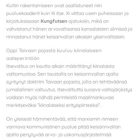
Kultin rakentamiseen ovat osallistuneet niin
puoluekaaderit kuin Xi itse. Xi viittaa usein puheissaan ja
kirjoituksissaan
Kungfutsen
ajatuksiin, mikä on
vahvistanut hänen arvovaltaansa kansalaisten silmissä ja
rinnastanut hänet keisarivallan aikaisiin yksinvaltiaisiin.
Oppi Taivaan pojasta kuuluu kiinalaiseen
aateperintöön
Itsevaltius on kautta aikain määrittänyt kiinalaista
valtiomuotoa. Sen taustalla on keisarinvallan ajalla
syntynyt doktriini Taivaan pojasta, jolla on tehtäväänsä
jumalallinen valtuutus. Itsevaltiutta suosiva valtiojärjestys
voidaan myös nähdä perinteistä maailmankuvaa
merkitseväksi ”kiinalaiseksi erityispiirteeksi”.
On yleisesti hämmentävää, että marxismin nimeen
vannova kommunistinen puolue pitää keisarinvallan
ajalta periytyvää arvo- ja uskomusjärjestelmää