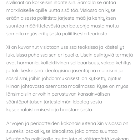
sivilisaation korkeisiin ihanteisiin. Samalla se antaa
marxilaiselle opille uutta sisältöä. Visiossa on kyse
eräänlaisesta poliittista järjestelmää ja kehityksen
suuntaa määrittelevästä periaateohjelmasta mutta
samalla myös erityisestä poliittisesta teoriasta.
Xi on kuvannut visiotaan useissa teoksissa ja käsitellyt
lukuisissa puheissa sen eri puolia. Usein esiintyviä termejä
ovat harmonia, kollektiivinen solidaarisuus, vakaa kehitys
ja toki keskeisinä ideologisina jäsentäjinä marxismi ja
sosialismi, joihin johdonmukaisesti on kytketty ajatus
Kiinan johtavasta asemasta maailmassa. Kyse on myös
länsimaisiin arvoihin perustuvan kansainvälisen
sääntöpohjaisen järjestelmän ideologisesta
kyseenalaistamisesta ja haastamisesta.
Arvojen ja periaatteiden kokonaisuutena Xin visiossa on
suureksi osaksi kyse ideaalista, joka antaa suuntaa
käytännön politiikalle mutta jota ei välttämättä koskaan