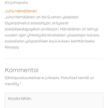
Kirjoittajasta
Juha Hämäläinen
Juha Hämäläinen on Itä-Suomen yliopiston
täysinpalvellut sosiaalityön, erityisesti
sosiaalipedagogiikan professori. Hämäläinen on tehnyt
vuosien ajan yhteistyötä kiinalaisten yliopistojen kanssa
sosiaalialan yliopistollisen koulutuksen kehittämiseksi
Kiinassa.
Kommentoi
Sähköpostiosoitettasi ei julkaista.
Pakolliset kentät on
merkitty
*
Kirjoita
tähän..