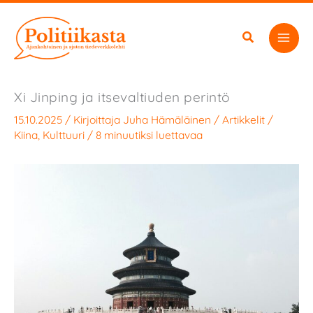
Siirry
sisältöön
Xi Jinping ja itsevaltiuden perintö
15.10.2025
/ Kirjoittaja
Juha Hämäläinen
/
Artikkelit
/
Kiina
,
Kulttuuri
/
8 minuutiksi luettavaa