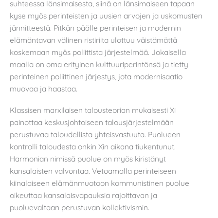
suhteessa länsimaisesta, siinä on länsimaiseen tapaan
kyse myös perinteisten ja uusien arvojen ja uskomusten
jännitteestä. Pitkän päälle perinteisen ja modernin
elämäntavan välinen ristiriita ulottuu väistämättä
koskemaan myös poliittista järjestelmää. Jokaisella
maalla on oma erityinen kulttuuriperintönsä ja tietty
perinteinen poliittinen järjestys, jota modernisaatio
muovaa ja haastaa.
Klassisen marxilaisen talousteorian mukaisesti Xi
painottaa keskusjohtoiseen talousjärjestelmään
perustuvaa taloudellista yhteisvastuuta. Puolueen
kontrolli taloudesta onkin Xin aikana tiukentunut.
Harmonian nimissä puolue on myös kiristänyt
kansalaisten valvontaa. Vetoamalla perinteiseen
kiinalaiseen elämänmuotoon kommunistinen puolue
oikeuttaa kansalaisvapauksia rajoittavan ja
puoluevaltaan perustuvan kollektivismin.