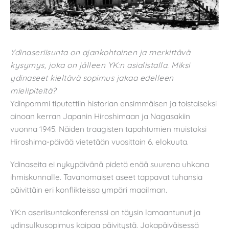
Ydinaseriisunta on ajankohtainen ja merkittävä
kysymys, joka on jälleen YK:n asialistalla. Miksi
ydinaseet kieltävä sopimus jakaa edelleen
mielipiteitä?
Ydinpommi tiputettiin historian ensimmäisen ja toistaiseksi
ainoan kerran Japanin Hiroshimaan ja Nagasakiin
vuonna 1945. Näiden traagisten tapahtumien muistoksi
Hiroshima-päivää vietetään vuosittain 6. elokuuta.
Ydinaseita ei nykypäivänä pidetä enää suurena uhkana
ihmiskunnalle. Tavanomaiset aseet tappavat tuhansia
päivittäin eri konflikteissa ympäri maailman.
YK:n aseriisuntakonferenssi on täysin lamaantunut ja
ydinsulkusopimus kaipaa päivitystä. Jokapäiväisessä