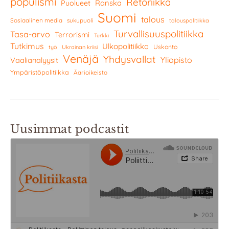
populismi
Retoriikka
Ranska
Puolueet
Suomi
talous
Sosiaalinen media
sukupuoli
talouspolitiikka
Turvallisuuspolitiikka
Tasa-arvo
Terrorismi
Turkki
Tutkimus
Ulkopolitiikka
Uskonto
työ
Ukrainan kriisi
Venäjä
Yhdysvallat
Yliopisto
Vaalianalyysit
Ympäristöpolitiikka
Äärioikeisto
Uusimmat podcastit