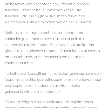
Kieltosopimuksen sanotaan horjuttavan globaalia
turvallisuustilannetta ja uhkaavan kansallista
turvallisuutta. On syytä kysyä, miten tarkalleen
kieltosopimus uhkaa minkään valtion turvallisuutta.
Kieltosopimus tarjoaa mahdollisuuden toteuttaa
valtioiden jo olemassa olevia laillisia ja poliittisia
sitoumuksia aseriisuntaan. Sopimus ei pakota ketään
yksipuoliseen ydinaseriisuntaan. Valtiot luopuvat aseista
omaan tahtiinsa, ja kieltosopimuksen on tarkoitus
vauhdittaa tahtia.
Tarkoittaako ”kansallinen turvallisuus” ydinaseriisunnasta
luopumista, vaikka ydinsulkusopimukseen kuuluvat maat
ovat sopimuksen kuudennen artiklan nojalla
ydinaseriisuntaan jo sitoutuneet?
Toisaalta Pohjois-Korea puolustaa ydinohjelmaansa
vedoten omaan ”kansalliseen turvallisuuteensa”, joten