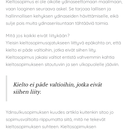
Kieltosopimus ei ole oikotie ydinaseettomaan maailmaan,
vaan looginen seuraava askel. Se tarjoaa laillisen ja
hallinnollisen kehyksen ydinaseiden hävittämiselle, eikä
sulje pois muita ydinaseriisuntaan tähtääviä toimia.
Mitä jos kaikki eivät liitykään?
Yleisin kieltosopimusajatukseen liittyvä epäkohta on, että
kielto ei päde valtioihin, jotka eivät siihen liity.
Kieltosopimus jakaisi valtiot entistä vahvemmin kahtia
kieltosopimukseen sitoutuviin ja sen ulkopuolelle jääviin.
Kielto ei päde valtioihin, jotka eivät
siihen liity.
Ydinsulkusopimuksen kuudes artikla kuitenkin sitoo jo
sopimusvaltioita riippumatta siitä, mitä ne tekevät
kieltosopimuksen suhteen. Kieltosopimuksen