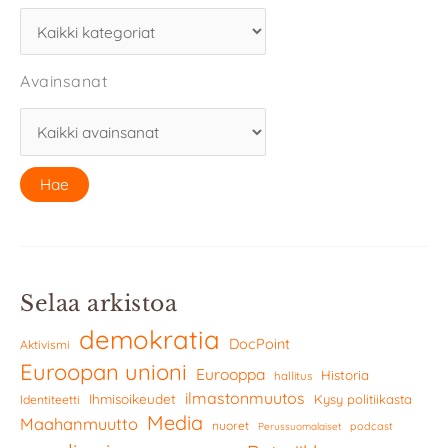
Avainsanat
Selaa arkistoa
demokratia
DocPoint
Aktivismi
Euroopan unioni
Eurooppa
Historia
hallitus
ilmastonmuutos
Ihmisoikeudet
Kysy politiikasta
Identiteetti
Media
Maahanmuutto
nuoret
podcast
Perussuomalaiset