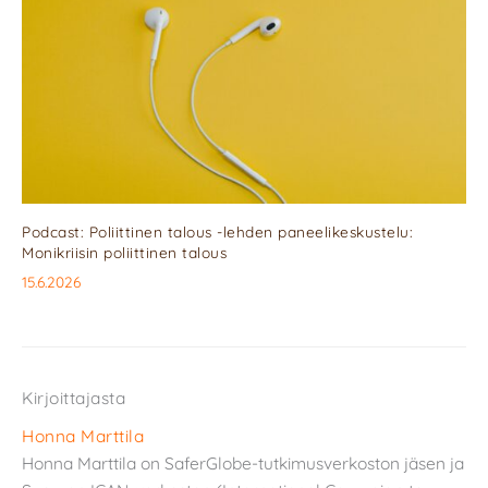
Podcast: Poliittinen talous -lehden paneelikeskustelu:
Monikriisin poliittinen talous
15.6.2026
Kirjoittajasta
Honna Marttila
Honna Marttila on SaferGlobe-tutkimusverkoston jäsen ja