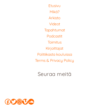
Etusivu
Mikä?
Arkisto
Videot
Tapahtumat
Podcastit
Toimitus
Kirjoittajat
Politiikasta kouluissa
Terms & Privacy Policy
Seuraa meitä
Facebook
Twitter
Instagram
Vimeo
SoundCloud