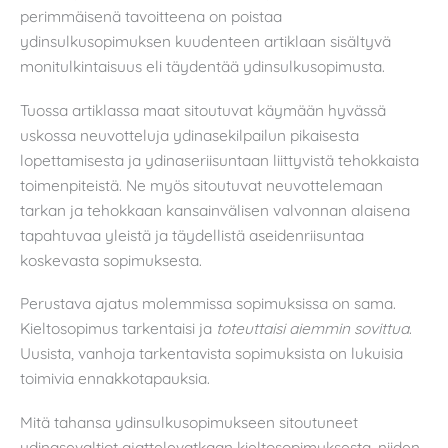
perimmäisenä tavoitteena on poistaa
ydinsulkusopimuksen kuudenteen artiklaan sisältyvä
monitulkintaisuus eli täydentää ydinsulkusopimusta.
Tuossa artiklassa maat sitoutuvat käymään hyvässä
uskossa neuvotteluja ydinasekilpailun pikaisesta
lopettamisesta ja ydinaseriisuntaan liittyvistä tehokkaista
toimenpiteistä. Ne myös sitoutuvat neuvottelemaan
tarkan ja tehokkaan kansainvälisen valvonnan alaisena
tapahtuvaa yleistä ja täydellistä aseidenriisuntaa
koskevasta sopimuksesta.
Perustava ajatus molemmissa sopimuksissa on sama.
Kieltosopimus tarkentaisi ja
toteuttaisi aiemmin sovittua
.
Uusista, vanhoja tarkentavista sopimuksista on lukuisia
toimivia ennakkotapauksia.
Mitä tahansa ydinsulkusopimukseen sitoutuneet
ydinasevaltiot ajattelevatkaan kieltosopimuksesta, niiden