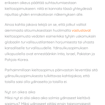
erikseen oikeus päättää suhtautumisestaan
kieltosopimukseen: niitä ei kannata tässä yhteydessä
niputtaa yhden ennakoitavan näkemyksen alle.
Ainoa kahtia jakava tekijä on se, että jotkut valtiot
aiemmasta sitoumuksestaan huolimatta
vastustavat
kieltosopimusta vedoten esimerkiksi tyhjiin uskomuksiin
globaalin turvallisuustilanteen horjumisesta tai uhasta
kansalliselle turvallisuudelle. Ydinsulkusopimuksen
ulkopuolella ovat ennestäänkin Intia, Israel, Pakistan ja
Pohjois-Korea.
Parhaimmillaan kieltosopimus päinvastoin lieventäisi sitä
ydinsulkusopimuksesta tulkittavaa kahtiajakoa, että
toisilla saisi olla ydinaseita ja toisilla ei.
Nyt on oikea aika
Miksi nyt ei olisi oikea aika solmia ydinaseet kieltävä
sopimus? Miksi ydinaseet pitäisi ensin taianomaisesti