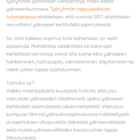
työryhmän pohtimaan vaihtoehtoja, miten edetä
ydinaseriisunnassa.
Työryhmän loppuasiakirjan
luonnoksessa
ehdotetaan, että vuonna 2017 aloitettaisiin
neuvottelut ydinaseet kieltävästä sopimuksesta.
Se, mitä kaikkea sopimus tulisi kattamaan, on vielä
epäselvää. Mahdollisia säädeltäviä tai kokonaan
kiellettäviä toimintoja voivat olla esimerkiksi ydinaseen
hankkiminen, hallussapito, valmistaminen, käyttäminen tai
näihin jollain tapaa osallistuminen.
Toimiiko se?
Vaikka maalaisjärjellä kuulostaa hullulta, että joku
vastustaisi ydinaseiden hävittämistä, ajatus ydinaseet
kieltävästä sopimuksesta jakaa mielipiteitä. Vastustus
kumpuaa lähinnä ydinsulkusopimuksessa määritellyistä
ja sopimuksen ulkopuolelle jääneistä ydinasevaltioista
sekä muista ydinasevaltioiden kanssa jollain tapaa
liittoutuneista.