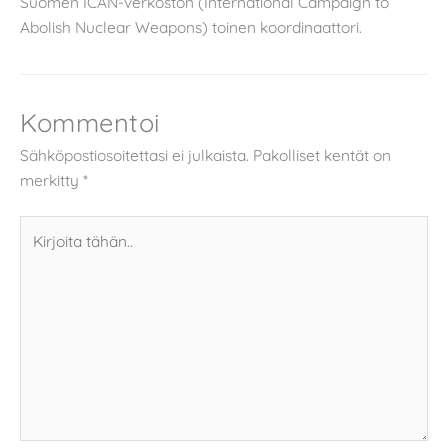
Suomen ICAN-verkoston (International Campaign to
Abolish Nuclear Weapons) toinen koordinaattori.
Kommentoi
Sähköpostiosoitettasi ei julkaista.
Pakolliset kentät on
merkitty
*
Kirjoita
tähän..