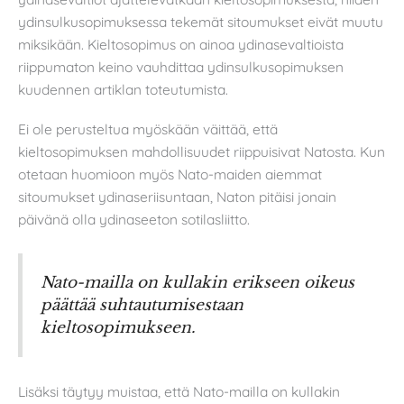
ydinsulkusopimuksessa tekemät sitoumukset eivät muutu
miksikään. Kieltosopimus on ainoa ydinasevaltioista
riippumaton keino vauhdittaa ydinsulkusopimuksen
kuudennen artiklan toteutumista.
Ei ole perusteltua myöskään väittää, että
kieltosopimuksen mahdollisuudet riippuisivat Natosta. Kun
otetaan huomioon myös Nato-maiden aiemmat
sitoumukset ydinaseriisuntaan, Naton pitäisi jonain
päivänä olla ydinaseeton sotilasliitto.
Nato-mailla on kullakin erikseen oikeus
päättää suhtautumisestaan
kieltosopimukseen.
Lisäksi täytyy muistaa, että Nato-mailla on kullakin