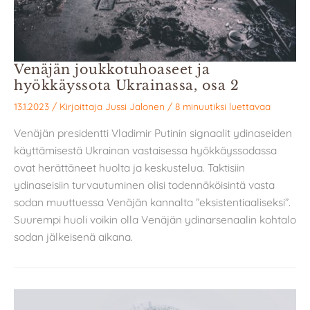
Venäjän joukkotuhoaseet ja
hyökkäyssota Ukrainassa, osa 2
13.1.2023
/ Kirjoittaja
Jussi Jalonen
/
8 minuutiksi luettavaa
Venäjän presidentti Vladimir Putinin signaalit ydinaseiden
käyttämisestä Ukrainan vastaisessa hyökkäyssodassa
ovat herättäneet huolta ja keskustelua. Taktisiin
ydinaseisiin turvautuminen olisi todennäköisintä vasta
sodan muuttuessa Venäjän kannalta ”eksistentiaaliseksi”.
Suurempi huoli voikin olla Venäjän ydinarsenaalin kohtalo
sodan jälkeisenä aikana.