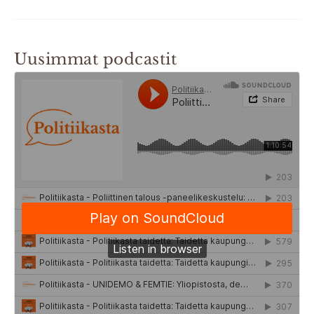
Uusimmat podcastit