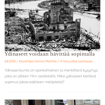
Ydinaseet voidaan hävittää sopimalla
6.8.2016
/ Kirjoittaja
Honna Marttila
/
4 minuutiksi luettavaa
Ydinaseriisunta on ajankohtainen ja merkittävä kysymys,
joka on jälleen YK:n asialistalla. Miksi ydinaseet kieltävä
sopimus jakaa edelleen mielipiteitä?