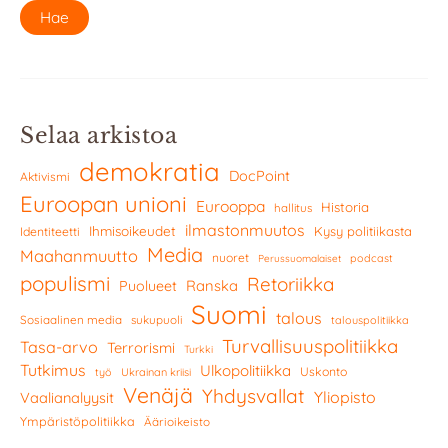
Selaa arkistoa
demokratia
DocPoint
Aktivismi
Euroopan unioni
Eurooppa
Historia
hallitus
ilmastonmuutos
Ihmisoikeudet
Kysy politiikasta
Identiteetti
Media
Maahanmuutto
nuoret
podcast
Perussuomalaiset
populismi
Retoriikka
Ranska
Puolueet
Suomi
talous
Sosiaalinen media
sukupuoli
talouspolitiikka
Turvallisuuspolitiikka
Tasa-arvo
Terrorismi
Turkki
Tutkimus
Ulkopolitiikka
Uskonto
työ
Ukrainan kriisi
Venäjä
Yhdysvallat
Yliopisto
Vaalianalyysit
Ympäristöpolitiikka
Äärioikeisto