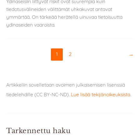
Ydinaseisiin liittyvät riskit ovat suurempia kuin
tiedotusvälineiden välittämät uhkakuvat antavat
ymmärtää. On tärkeää herätellä uinuvaa tietoisuutta
ydinaseiden vaaroista.
1
2
→
Artikkeliin sovelletaan avoimen julkaisemisen lisenssiä
tiedelehdille (CC BY-NC-ND).
Lue lisää tekijänoikeuksista
.
Tarkennettu haku