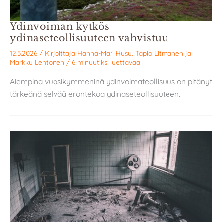
Ydinvoiman kytkös
ydinaseteollisuuteen vahvistuu
12.5.2026
/ Kirjoittaja
Hanna-Mari Husu
,
Tapio Litmanen
ja
Markku Lehtonen
/
6 minuutiksi luettavaa
Aiempina vuosikymmeninä ydinvoimateollisuus on pitänyt
tärkeänä selvää erontekoa ydinaseteollisuuteen.