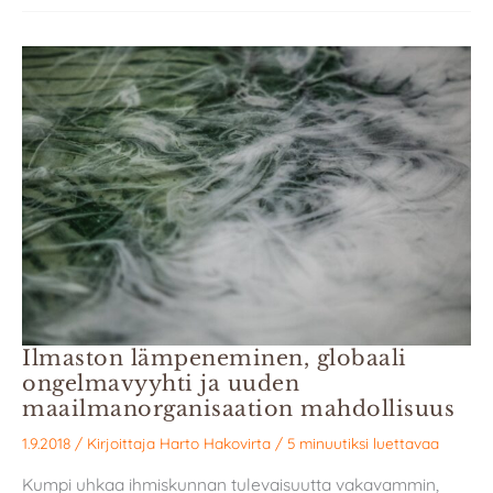
Ilmaston lämpeneminen, globaali
ongelmavyyhti ja uuden
maailmanorganisaation mahdollisuus
1.9.2018
/ Kirjoittaja
Harto Hakovirta
/
5 minuutiksi luettavaa
Kumpi uhkaa ihmiskunnan tulevaisuutta vakavammin,