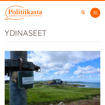
Siirry
sisältöön
YDINASEET