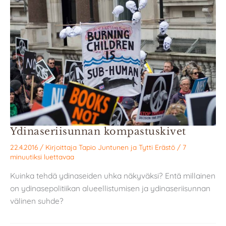
Ydinaseriisunnan kompastuskivet
22.4.2016
/ Kirjoittaja
Tapio Juntunen
ja
Tytti Erästö
/
7
minuutiksi luettavaa
Kuinka tehdä ydinaseiden uhka näkyväksi? Entä millainen
on ydinasepolitiikan alueellistumisen ja ydinaseriisunnan
välinen suhde?