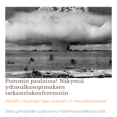
Pommin pauloissa? Näkymiä
ydinsulkusopimuksen
tarkastelukonferenssiin
28.4.2015
/ Kirjoittaja
Tapio Juntunen
/
7 minuutiksi luettavaa
Sekä ydinaseiden painoarvo maailmanpolitiikassa että