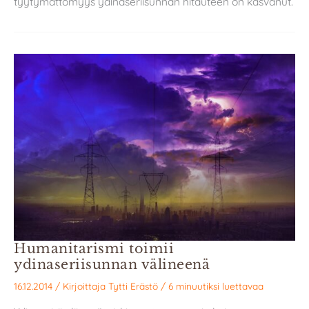
tyytymättömyys ydinaseriisunnan hitauteen on kasvanut.
Humanitarismi toimii
ydinaseriisunnan välineenä
16.12.2014
/ Kirjoittaja
Tytti Erästö
/
6 minuutiksi luettavaa