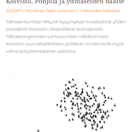
Koivisto, Pohjola ja ydinaseiden haaste
26.5.2017
/ Kirjoittaja
Tapio Juntunen
/
7 minuutiksi luettavaa
Ydinaseriisuntaan liittyvät kysymykset muodostivat yhden
presidentti Koiviston ulkopolitiikan kulmakivistä.
Ydinaseongelmaan suhtautumisen näkökulmasta
Koiviston suurvaltalähtöisen politiikan rinnalla kulki myös
vahva pohjoismaalainen painotus.