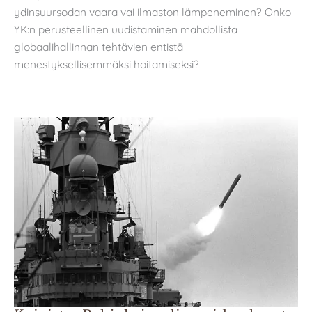
ydinsuursodan vaara vai ilmaston lämpeneminen? Onko
YK:n perusteellinen uudistaminen mahdollista
globaalihallinnan tehtävien entistä
menestyksellisemmäksi hoitamiseksi?