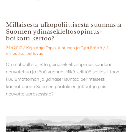
Millaisesta ulkopoliittisesta suunnasta
Suomen ydinasekieltosopimus-
boikotti kertoo?
24.4.2017
/ Kirjoittaja
Tapio Juntunen
ja
Tytti Erästö
/
8
minuutiksi luettavaa
On mahdollista, että ydinasekieltosopimus saadaan
neuvoteltua jo tänä vuonna. Mikä selittää sotilasliittoon
kuulumattoman ja ydinaseriisuntaa perinteisesti
kannattaneen Suomen päätöksen jättäytyä pois
neuvotteluprosessista?