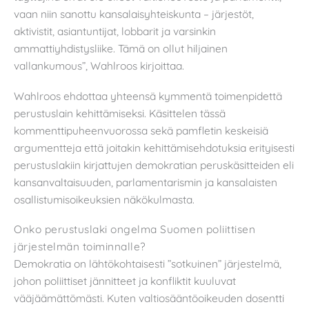
vaan niin sanottu kansalaisyhteiskunta – järjestöt,
aktivistit, asiantuntijat, lobbarit ja varsinkin
ammattiyhdistysliike. Tämä on ollut hiljainen
vallankumous”, Wahlroos kirjoittaa.
Wahlroos ehdottaa yhteensä kymmentä toimenpidettä
perustuslain kehittämiseksi. Käsittelen tässä
kommenttipuheenvuorossa sekä pamfletin keskeisiä
argumentteja että joitakin kehittämisehdotuksia erityisesti
perustuslakiin kirjattujen demokratian peruskäsitteiden eli
kansanvaltaisuuden, parlamentarismin ja kansalaisten
osallistumisoikeuksien näkökulmasta.
Onko perustuslaki ongelma Suomen poliittisen
järjestelmän toiminnalle?
Demokratia on lähtökohtaisesti ”sotkuinen” järjestelmä,
johon poliittiset jännitteet ja konfliktit kuuluvat
vääjäämättömästi. Kuten valtiosääntöoikeuden dosentti