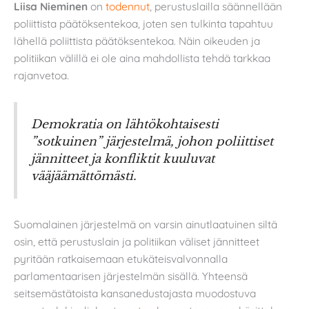
Liisa Nieminen
on
todennut
, perustuslailla säännellään
poliittista päätöksentekoa, joten sen tulkinta tapahtuu
lähellä poliittista päätöksentekoa. Näin oikeuden ja
politiikan välillä ei ole aina mahdollista tehdä tarkkaa
rajanvetoa.
Demokratia on lähtökohtaisesti
”sotkuinen” järjestelmä, johon poliittiset
jännitteet ja konfliktit kuuluvat
vääjäämättömästi.
Suomalainen järjestelmä on varsin ainutlaatuinen siltä
osin, että perustuslain ja politiikan väliset jännitteet
pyritään ratkaisemaan etukäteisvalvonnalla
parlamentaarisen järjestelmän sisällä. Yhteensä
seitsemästätoista kansanedustajasta muodostuva