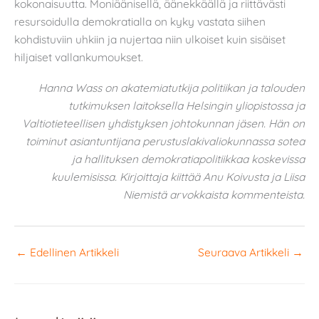
kokonaisuutta. Moniäänisellä, äänekkäällä ja riittävästi
resursoidulla demokratialla on kyky vastata siihen
kohdistuviin uhkiin ja nujertaa niin ulkoiset kuin sisäiset
hiljaiset vallankumoukset.
Hanna Wass on akatemiatutkija
politiikan ja talouden
tutkimuksen laitoksella Helsingin yliopistossa
ja
Valtiotieteellisen yhdistyksen johtokunnan jäsen. Hän on
toiminut asiantuntijana perustuslakivaliokunnassa sotea
ja hallituksen demokratiapolitiikkaa koskevissa
kuulemisissa. Kirjoittaja kiittää Anu Koivusta ja Liisa
Niemistä arvokkaista kommenteista.
←
Edellinen Artikkeli
Seuraava Artikkeli
→