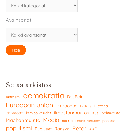
Avainsanat
Selaa arkistoa
demokratia
DocPoint
Aktivismi
Euroopan unioni
Eurooppa
Historia
hallitus
ilmastonmuutos
Ihmisoikeudet
Kysy politiikasta
Identiteetti
Media
Maahanmuutto
nuoret
podcast
Perussuomalaiset
populismi
Retoriikka
Ranska
Puolueet