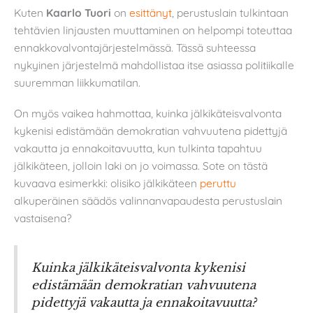
Kuten
Kaarlo Tuori
on
esittänyt
, perustuslain tulkintaan
tehtävien linjausten muuttaminen on helpompi toteuttaa
ennakkovalvontajärjestelmässä. Tässä suhteessa
nykyinen järjestelmä mahdollistaa itse asiassa politiikalle
suuremman liikkumatilan.
On myös vaikea hahmottaa, kuinka jälkikäteisvalvonta
kykenisi edistämään demokratian vahvuutena pidettyjä
vakautta ja ennakoitavuutta, kun tulkinta tapahtuu
jälkikäteen, jolloin laki on jo voimassa. Sote on tästä
kuvaava esimerkki: olisiko jälkikäteen
peruttu
alkuperäinen säädös valinnanvapaudesta perustuslain
vastaisena?
Kuinka jälkikäteisvalvonta kykenisi
edistämään demokratian vahvuutena
pidettyjä vakautta ja ennakoitavuutta?