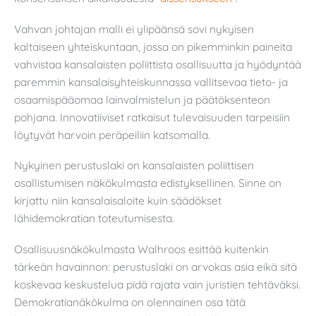
Vahvan johtajan malli ei ylipäänsä sovi nykyisen
kaltaiseen yhteiskuntaan, jossa on pikemminkin paineita
vahvistaa kansalaisten poliittista osallisuutta ja hyödyntää
paremmin kansalaisyhteiskunnassa vallitsevaa tieto- ja
osaamispääomaa lainvalmistelun ja päätöksenteon
pohjana. Innovatiiviset ratkaisut tulevaisuuden tarpeisiin
löytyvät harvoin peräpeiliin katsomalla.
Nykyinen perustuslaki on kansalaisten poliittisen
osallistumisen näkökulmasta edistyksellinen. Sinne on
kirjattu niin kansalaisaloite kuin säädökset
lähidemokratian toteutumisesta.
Osallisuusnäkökulmasta Walhroos esittää kuitenkin
tärkeän havainnon: perustuslaki on arvokas asia eikä sitä
koskevaa keskustelua pidä rajata vain juristien tehtäväksi.
Demokratianäkökulma on olennainen osa tätä