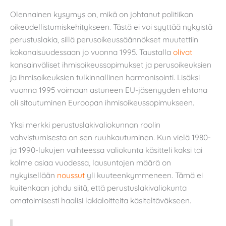
Olennainen kysymys on, mikä on johtanut politiikan
oikeudellistumiskehitykseen. Tästä ei voi syyttää nykyistä
perustuslakia, sillä perusoikeussäännökset muutettiin
kokonaisuudessaan jo vuonna 1995. Taustalla
olivat
kansainväliset ihmisoikeussopimukset ja perusoikeuksien
ja ihmisoikeuksien tulkinnallinen harmonisointi. Lisäksi
vuonna 1995 voimaan astuneen EU-jäsenyyden ehtona
oli sitoutuminen Euroopan ihmisoikeussopimukseen.
Yksi merkki perustuslakivaliokunnan roolin
vahvistumisesta on sen ruuhkautuminen. Kun vielä 1980-
ja 1990-lukujen vaihteessa valiokunta käsitteli kaksi tai
kolme asiaa vuodessa, lausuntojen määrä on
nykyisellään
noussut
yli kuuteenkymmeneen. Tämä ei
kuitenkaan johdu siitä, että perustuslakivaliokunta
omatoimisesti haalisi lakialoitteita käsiteltäväkseen.