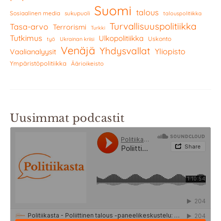
Suomi
talous
Sosiaalinen media
sukupuoli
talouspolitiikka
Turvallisuuspolitiikka
Tasa-arvo
Terrorismi
Turkki
Tutkimus
Ulkopolitiikka
Uskonto
työ
Ukrainan kriisi
Venäjä
Yhdysvallat
Yliopisto
Vaalianalyysit
Ympäristöpolitiikka
Äärioikeisto
Uusimmat podcastit