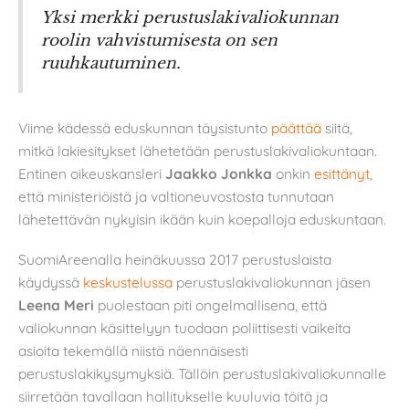
Yksi merkki perustuslakivaliokunnan
roolin vahvistumisesta on sen
ruuhkautuminen.
Viime kädessä eduskunnan täysistunto
päättää
siitä,
mitkä lakiesitykset lähetetään perustuslakivaliokuntaan.
Entinen oikeuskansleri
Jaakko Jonkka
onkin
esittänyt
,
että ministeriöistä ja valtioneuvostosta tunnutaan
lähetettävän nykyisin ikään kuin koepalloja eduskuntaan.
SuomiAreenalla heinäkuussa 2017 perustuslaista
käydyssä
keskustelussa
perustuslakivaliokunnan jäsen
Leena Meri
puolestaan piti ongelmallisena, että
valiokunnan käsittelyyn tuodaan poliittisesti vaikeita
asioita tekemällä niistä näennäisesti
perustuslakikysymyksiä. Tällöin perustuslakivaliokunnalle
siirretään tavallaan hallitukselle kuuluvia töitä ja