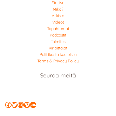
Etusivu
Mikä?
Arkisto
Videot
Tapahtumat
Podcastit
Toimitus
Kirjoittajat
Politiikasta kouluissa
Terms & Privacy Policy
Seuraa meitä
Facebook
Twitter
Instagram
Vimeo
SoundCloud