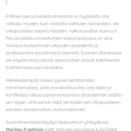
Erillinen perustuslakituomioistuin ei myöskään olisi
ratkaisu muiden kuin vaaleilla valittujen toimijoiden, siis
ulkopuolisten asiantuntijoiden, vaikutusvallan kasvuun.
Perustuslakituomioistuinten kokoonpanossa on aina
mukana korkeimman oikeuden presidentti ja
professoreita sivutoimisina jäseninä. Suomen tilanteessa
siis käytännössä samat asiantuntijat olisivat edelleenkin
tulkitsemassa perustuslakia.
Mielekkäämpää olisikin pyrkiä kehittämään
toimintamalleja, joilla ennakoitavuutta voisi lisätä ja
konflikteja ratkoa parlamentaarisen järjestelmän sisällä –
sen sijaan, että samat riidat siirretään sen ulkopuoliseen
elimeen kansanvallan ulottumattomiin.
SuomiAreenassa käydyn keskustelun yhteydessä
Markku Fredman
esitti, että perustuslaissa tulisi lisätä