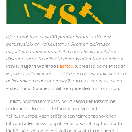
Björn Wahlroos esittää pamfletissaan, että uusi
perustuslaki on vaikeuttanut Suomen poliittisen
järjestelmän toimintaa. Mikä sitten lisäisi politiikan
liikkumavaraa ja edistäisi demokratian toteutumista?
Pankkiiri
Björn Wahlroos
esittää
tuoreessa pamfletissaan
Hiljainen vallankumous – tekikö uusi perustuslaki Suomen
hallitseminen mahdottomaksi?
, että uusi perustuslaki on
vaikeuttanut Suomen poliittisen järjestelmän toimintaa.
”Entistä hajanaisemmassa poliittisessa kentässämme
parlamentarisointi ei ole luonut toimivaa uutta
hallitusmuotoa, vaan eräänlaisen toimeenpanovallan
tyhjiön. Kuten kaikki tyhjiöt, se on alkanut täyttyä, mutta
täyttäjinä eivät ole olleet valtioneuvosto ja parlamentti,