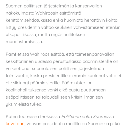
Suomen poliittisen järjestelmän ja kansanvallan
näkökulmasta Wahlroosin esittämistä
kehittämisehdotuksista ehkä huomiota herättävin kohta
liittyy presidentin valtaoikeuksien vahvistamiseen etenkin
ulkopolitiikassa, mutta myös hallituksen
muodostamisessa.
Pamfletissa Wahlroos esittää, että toimeenpanovallan
keskittäminen uudessa perustuslaissa pääministerille on
vaikeuttanut suomalaisen poliittisen järjestelmän
toimivuutta, koska presidentille aiemmin kuulunut valta ei
ole siirtynyt pääministerille. Pääministeri on
koalitiohallituksensa vanki eikä pysty puuttumaan
sisäpoliittiseen tai taloudelliseen kriisin ilman sen
yksimielistä tukea.
Kuten tuoreessa teoksessa
Poliittinen valta Suomessa
kuvataan
, vahvan presidentin mallilla on Suomessa pitkä