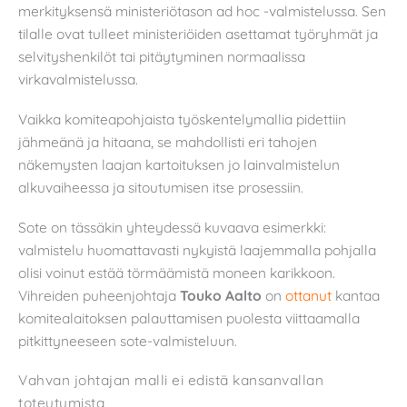
merkityksensä ministeriötason ad hoc -valmistelussa. Sen
tilalle ovat tulleet ministeriöiden asettamat työryhmät ja
selvityshenkilöt tai pitäytyminen normaalissa
virkavalmistelussa.
Vaikka komiteapohjaista työskentelymallia pidettiin
jähmeänä ja hitaana, se mahdollisti eri tahojen
näkemysten laajan kartoituksen jo lainvalmistelun
alkuvaiheessa ja sitoutumisen itse prosessiin.
Sote on tässäkin yhteydessä kuvaava esimerkki:
valmistelu huomattavasti nykyistä laajemmalla pohjalla
olisi voinut estää törmäämistä moneen karikkoon.
Vihreiden puheenjohtaja
Touko Aalto
on
ottanut
kantaa
komitealaitoksen palauttamisen puolesta viittaamalla
pitkittyneeseen sote-valmisteluun.
Vahvan johtajan malli ei edistä kansanvallan
toteutumista