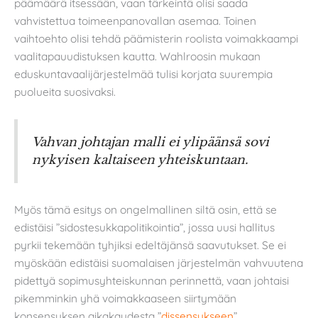
päämäärä itsessään, vaan tärkeintä olisi saada
vahvistettua toimeenpanovallan asemaa. Toinen
vaihtoehto olisi tehdä päämisterin roolista voimakkaampi
vaalitapauudistuksen kautta. Wahlroosin mukaan
eduskuntavaalijärjestelmää tulisi korjata suurempia
puolueita suosivaksi.
Vahvan johtajan malli ei ylipäänsä sovi
nykyisen kaltaiseen yhteiskuntaan.
Myös tämä esitys on ongelmallinen siltä osin, että se
edistäisi ”sidostesukkapolitikointia”, jossa uusi hallitus
pyrkii tekemään tyhjiksi edeltäjänsä saavutukset. Se ei
myöskään edistäisi suomalaisen järjestelmän vahvuutena
pidettyä sopimusyhteiskunnan perinnettä, vaan johtaisi
pikemminkin yhä voimakkaaseen siirtymään
konsensuksen aikakaudesta ”
dissensukseen
”.