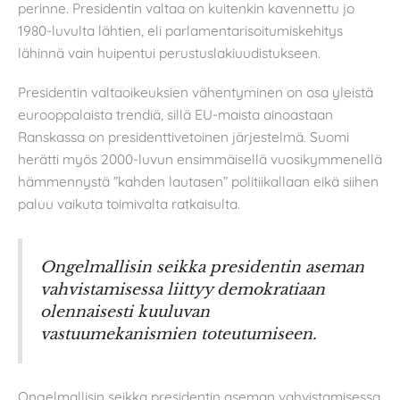
perinne. Presidentin valtaa on kuitenkin kavennettu jo
1980-luvulta lähtien, eli parlamentarisoitumiskehitys
lähinnä vain huipentui perustuslakiuudistukseen.
Presidentin valtaoikeuksien vähentyminen on osa yleistä
eurooppalaista trendiä, sillä EU-maista ainoastaan
Ranskassa on presidenttivetoinen järjestelmä. Suomi
herätti myös 2000-luvun ensimmäisellä vuosikymmenellä
hämmennystä ”kahden lautasen” politiikallaan eikä siihen
paluu vaikuta toimivalta ratkaisulta.
Ongelmallisin seikka presidentin aseman
vahvistamisessa liittyy demokratiaan
olennaisesti kuuluvan
vastuumekanismien toteutumiseen.
Ongelmallisin seikka presidentin aseman vahvistamisessa