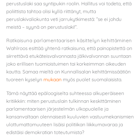
perustuslaki saa syntipukin roolin. Hallitus voi todeta, että
poliittista tahtoa olisi kyllä riittänyt, mutta
peruslakivaliokunta veti jarrukytkimestä: ”se ei johdu
meistä – syynä on perustuslaki!”.
Ratkaisuna parlamentaarisen käsittelyn kehittäminen
Wahlroos esittää yhtenä ratkaisuna, että painopistettä on
siirrettävä etukäteisvalvonnasta jälkivalvonnan suuntaan
joko erillisen tuomioistuimen tai korkeimman oikeuden
kautta. Samaa mieltä on Kunnallisalan kehittämissäätiön
tuoreen kyselyn
mukaan
myös puolet suomalaisista.
Tämä näyttää epäloogiselta suhteessa alkuperäiseen
kritiikkiin: miten perustuslain tulkinnan keskittäminen
parlamentaarisen järjestelmän ulkopuolelle ja
kansanvaltaan olennaisesti kuuluvien vastuumekanismien
ulottumattomuuteen lisäisi politiikan liikkumavaraa ja
edistäisi demokratian toteutumista?