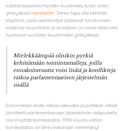
substanssiasiantuntijoiden kuulemisia, kuten soten
yhteydessä
meneteltiin
. Toinen tapa olisi kehittää
käytäntö, jossa asiantuntijat pääsevät tutustumaan
toistensa lausuntoihin jo etukäteen ja voivat ottaa niitä
huomioon suullisten kuulemisten yhteydessä.
Mielekkäämpää olisikin pyrkiä
kehittämään toimintamalleja, joilla
ennakoitavuutta voisi lisätä ja konflikteja
ratkoa parlamentaarisen järjestelmän
sisällä
Erinomainen aloite ratkoa oikeuden ja politiikan välisiä
jännitteitä parlamentaarisen järjestelmän sisäpuolella
olisi elvyttää komitealaitos. 1990-luvulla valtion
komitealaitos on lähes kokonaan menettänyt