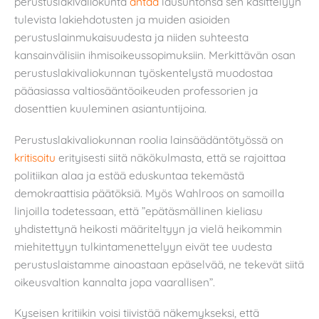
perustuslakivaliokunta
antaa
lausuntonsa sen käsittelyyn
tulevista lakiehdotusten ja muiden asioiden
perustuslainmukaisuudesta ja niiden suhteesta
kansainvälisiin ihmisoikeussopimuksiin. Merkittävän osan
perustuslakivaliokunnan työskentelystä muodostaa
pääasiassa valtiosääntöoikeuden professorien ja
dosenttien kuuleminen asiantuntijoina.
Perustuslakivaliokunnan roolia lainsäädäntötyössä on
kritisoitu
erityisesti siitä näkökulmasta, että se rajoittaa
politiikan alaa ja estää eduskuntaa tekemästä
demokraattisia päätöksiä. Myös Wahlroos on samoilla
linjoilla todetessaan, että ”epätäsmällinen kieliasu
yhdistettynä heikosti määriteltyyn ja vielä heikommin
miehitettyyn tulkintamenettelyyn eivät tee uudesta
perustuslaistamme ainoastaan epäselvää, ne tekevät siitä
oikeusvaltion kannalta jopa vaarallisen”.
Kyseisen kritiikin voisi tiivistää näkemykseksi, että