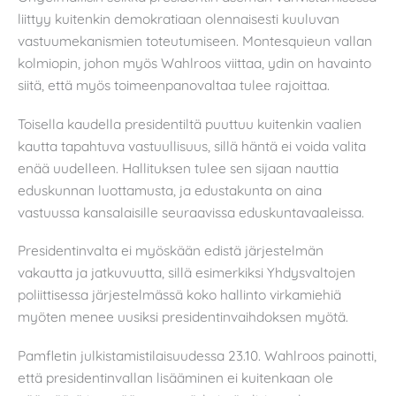
liittyy kuitenkin demokratiaan olennaisesti kuuluvan
vastuumekanismien toteutumiseen. Montesquieun vallan
kolmiopin, johon myös Wahlroos viittaa, ydin on havainto
siitä, että myös toimeenpanovaltaa tulee rajoittaa.
Toisella kaudella presidentiltä puuttuu kuitenkin vaalien
kautta tapahtuva vastuullisuus, sillä häntä ei voida valita
enää uudelleen. Hallituksen tulee sen sijaan nauttia
eduskunnan luottamusta, ja edustakunta on aina
vastuussa kansalaisille seuraavissa eduskuntavaaleissa.
Presidentinvalta ei myöskään edistä järjestelmän
vakautta ja jatkuvuutta, sillä esimerkiksi Yhdysvaltojen
poliittisessa järjestelmässä koko hallinto virkamiehiä
myöten menee uusiksi presidentinvaihdoksen myötä.
Pamfletin julkistamistilaisuudessa 23.10. Wahlroos painotti,
että presidentinvallan lisääminen ei kuitenkaan ole