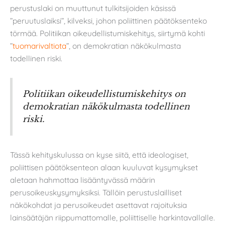
perustuslaki on muuttunut tulkitsijoiden käsissä
”peruutuslaiksi”, kilveksi, johon poliittinen päätöksenteko
törmää. Politiikan oikeudellistumiskehitys, siirtymä kohti
”
tuomarivaltiota
”, on demokratian näkökulmasta
todellinen riski.
Politiikan oikeudellistumiskehitys on
demokratian näkökulmasta todellinen
riski.
Tässä kehityskulussa on kyse siitä, että ideologiset,
poliittisen päätöksenteon alaan kuuluvat kysymykset
aletaan hahmottaa lisääntyvässä määrin
perusoikeuskysymyksiksi. Tällöin perustuslailliset
näkökohdat ja perusoikeudet asettavat rajoituksia
lainsäätäjän riippumattomalle, poliittiselle harkintavallalle.