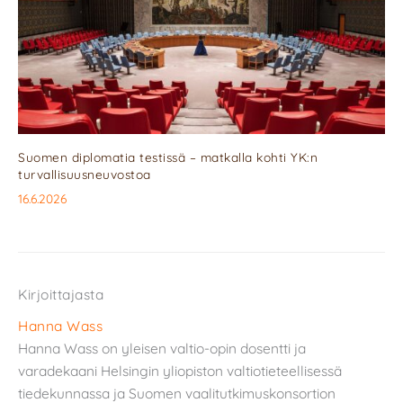
Suomen diplomatia testissä – matkalla kohti YK:n
turvallisuusneuvostoa
16.6.2026
Kirjoittajasta
Hanna Wass
Hanna Wass on yleisen valtio-opin dosentti ja
varadekaani Helsingin yliopiston valtiotieteellisessä
tiedekunnassa ja Suomen vaalitutkimuskonsortion