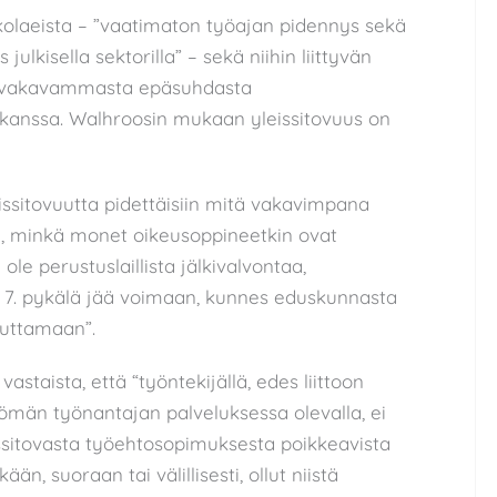
olaeista – ”vaatimaton työajan pidennys sekä
julkisella sektorilla” – sekä niihin liittyvän
ä vakavammasta epäsuhdasta
kanssa. Walhroosin mukaan yleissitovuus on
eissitovuutta pidettäisiin mitä vakavimpana
 minkä monet oikeusoppineetkin ovat
ole perustuslaillista jälkivalvontaa,
n 7. pykälä jää voimaan, kunnes eduskunnasta
uuttamaan”.
staista, että “työntekijällä, edes liittoon
ömän työnantajan palveluksessa olevalla, ei
ssitovasta työehtosopimuksesta poikkeavista
än, suoraan tai välillisesti, ollut niistä