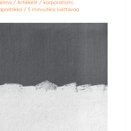
relma
/
Artikkelit
/
korporatismi
,
politiikka
/
5 minuutiksi luettavaa