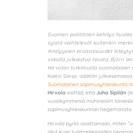
Suomen poliittinen kehitys huolest
syistä vaihtelevat kuitenkin merkit
Analyysien eroavaisuudet kiteytyv
viikolla julkaistua teosta, Björn W
Hirvolan tutkimusta suomalaisen
Kalevi Sorsa -säätiön julkaisemass
Suomalainen sopimusyhteiskunta my
Hirvola
esittää, että
Juha Sipilän
(k
vuosikymmeniä muhineisiin toiveisi
sopimusyhteiskunnan hegemonista di
Hirvola pyrkii osoittamaan, miten ”u
ollut kyse työmarkkinoiden hegemo