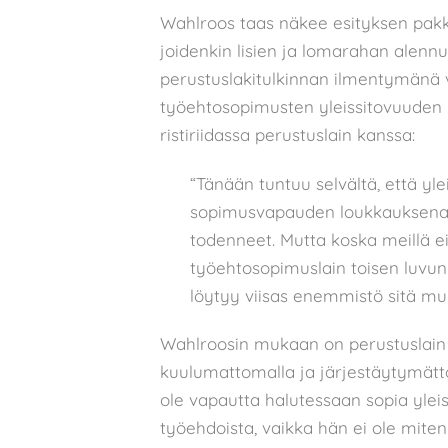
Wahlroos taas näkee esityksen pakk
joidenkin lisien ja lomarahan alennus 
perustuslakitulkinnan ilmentymän
työehtosopimusten yleissitovuuden 
ristiriidassa perustuslain kanssa:
“Tänään tuntuu selvältä, että yl
sopimusvapauden loukkauksena,
todenneet. Mutta koska meillä ei 
työehtosopimuslain toisen luvu
löytyy viisas enemmistö sitä m
Wahlroosin mukaan on perustuslain va
kuulumattomalla ja järjestäytymätt
ole vapautta halutessaan sopia ylei
työehdoista, vaikka hän ei ole mitenkä