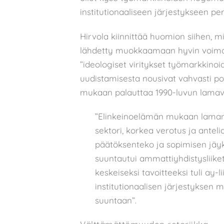
institutionaaliseen järjestykseen p
Hirvola kiinnittää huomion siihen, 
lähdetty muokkaamaan hyvin voimall
”ideologiset viritykset työmarkkinoid
uudistamisesta nousivat vahvasti poli
mukaan palauttaa 1990-luvun lamavu
”Elinkeinoelämän mukaan laman o
sektori, korkea verotus ja anteli
päätöksenteko ja sopimisen jäykky
suuntautui ammattiyhdistysliikett
keskeiseksi tavoitteeksi tuli ay
institutionaalisen järjestyksen
suuntaan”.