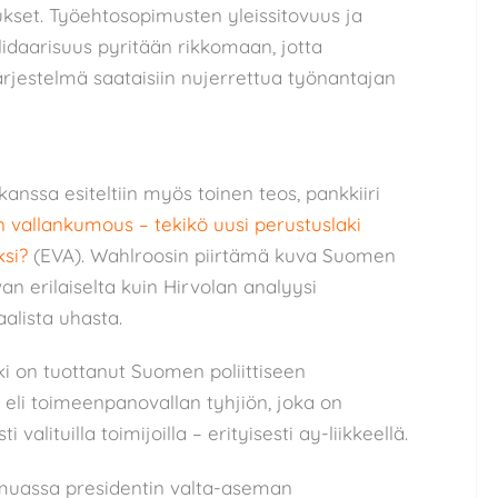
ukset. Työehtosopimusten yleissitovuus ja
lidaarisuus pyritään rikkomaan, jotta
ärjestelmä saataisiin nujerrettua työnantajan
nssa esiteltiin myös toinen teos, pankkiiri
n vallankumous – tekikö uusi perustuslaki
ksi?
(EVA). Wahlroosin piirtämä kuva Suomen
van erilaiselta kuin Hirvolan analyysi
alista uhasta.
i on tuottanut Suomen poliittiseen
eli toimeenpanovallan tyhjiön, joka on
valituilla toimijoilla – erityisesti ay-liikkeellä.
 muassa presidentin valta-aseman