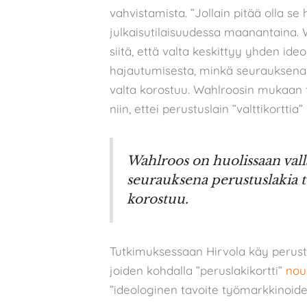
vahvistamista. ”Jollain pitää olla se
julkaisutilaisuudessa maanantaina. 
siitä, että valta keskittyy yhden id
hajautumisesta, minkä seurauksena p
valta korostuu. Wahlroosin mukaan
niin, ettei perustuslain ”valttikortti
Wahlroos on huolissaan val
seurauksena perustuslakia tu
korostuu.
Tutkimuksessaan Hirvola käy perustee
joiden kohdalla ”peruslakikortti”
nous
”ideologinen tavoite työmarkkinoid