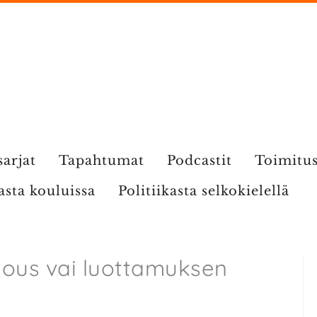
sarjat
Tapahtumat
Podcastit
Toimitu
kasta kouluissa
Politiikasta selkokielellä
mous vai luottamuksen