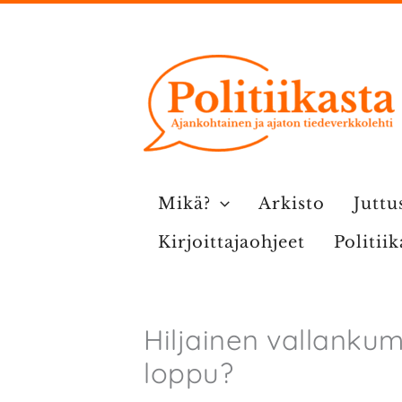
Siirry
sisältöön
Mikä?
Arkisto
Juttu
Kirjoittajaohjeet
Politii
Hiljainen vallanku
loppu?