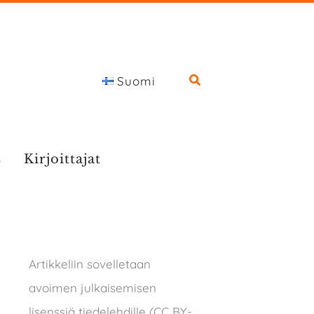
Suomi
s
Kirjoittajat
Artikkeliin sovelletaan
avoimen julkaisemisen
lisenssiä tiedelehdille (CC BY-