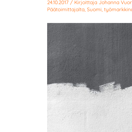
24.10.2017
/ Kirjoittaja
Johanna Vuo
Päätoimittajalta
,
Suomi
,
työmarkkina