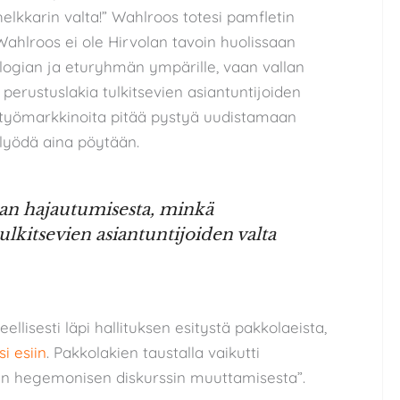
 helkkarin valta!” Wahlroos totesi pamfletin
Wahlroos ei ole Hirvolan tavoin huolissaan
eologian ja eturyhmän ympärille, vaan vallan
erustuslakia tulkitsevien asiantuntijoiden
 työmarkkinoita pitää pystyä uudistamaan
a” lyödä aina pöytään.
lan hajautumisesta, minkä
lkitsevien asiantuntijoiden valta
llisesti läpi hallituksen esitystä pakkolaeista,
i esiin
. Pakkolakien taustalla vaikutti
en hegemonisen diskurssin muuttamisesta”.