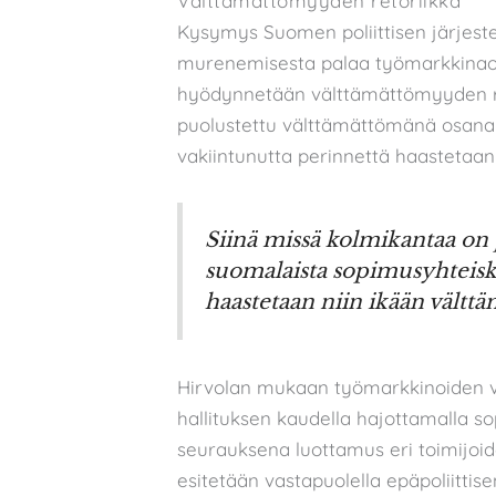
Välttämättömyyden retoriikka
Kysymys Suomen poliittisen järjes
murenemisesta palaa työmarkkinaos
hyödynnetään välttämättömyyden re
puolustettu välttämättömänä osana
vakiintunutta perinnettä haastetaan
Siinä missä kolmikantaa on
suomalaista sopimusyhteisk
haastetaan niin ikään vält
Hirvolan mukaan työmarkkinoiden v
hallituksen kaudella hajottamalla 
seurauksena luottamus eri toimijoiden
esitetään vastapuolella epäpoliittis