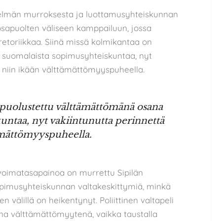
telmän murroksesta ja luottamusyhteiskunnan
apuolten väliseen kamppailuun, jossa
toriikkaa. Siinä missä kolmikantaa on
 suomalaista sopimusyhteiskuntaa, nyt
 niin ikään välttämättömyyspuheella.
 puolustettu välttämättömänä osana
untaa, nyt vakiintunutta perinnettä
tämättömyyspuheella.
oimatasapainoa on murrettu Sipilän
sopimusyhteiskunnan valtakeskittymiä, minkä
 välillä on heikentynyt. Poliittinen valtapeli
ena välttämättömyytenä, vaikka taustalla