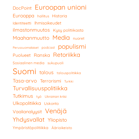
Euroopan unioni
DocPoint
Eurooppa
Historia
hallitus
Ihmisoikeudet
Identiteetti
ilmastonmuutos
Kysy politiikasta
Media
Maahanmuutto
nuoret
populismi
podcast
Perussuomalaiset
Retoriikka
Ranska
Puolueet
Sosiaalinen media
sukupuoli
Suomi
talous
talouspolitiikka
Tasa-arvo
Terrorismi
Turkki
Turvallisuuspolitiikka
Tutkimus
työ
Ukrainan kriisi
Ulkopolitiikka
Uskonto
Venäjä
Vaalianalyysit
Yhdysvallat
Yliopisto
Ympäristöpolitiikka
Äärioikeisto