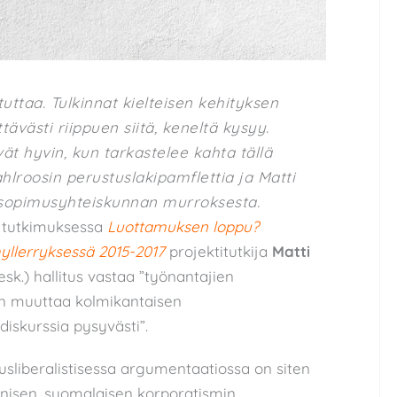
uttaa. Tulkinnat kielteisen kehityksen
tävästi riippuen siitä, keneltä kysyy.
ät hyvin, kun tarkastelee kahta tällä
ahlroosin perustuslakipamflettia ja Matti
 sopimusyhteiskunnan murroksesta.
a tutkimuksessa
Luottamuksen loppu?
llerryksessä 2015-2017
projektitutkija
Matti
esk.) hallitus vastaa ”työnantajien
in muuttaa kolmikantaisen
skurssia pysyvästi”.
usliberalistisessa argumentaatiossa on siten
nisen, suomalaisen korporatismin