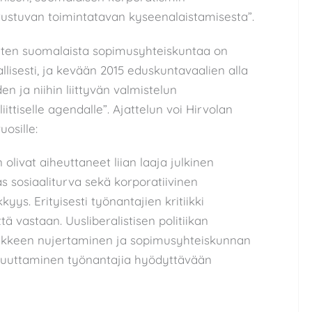
erustuvan toimintatavan kyseenalaistamisesta”.
miten suomalaista sopimusyhteiskuntaa on
isesti, ja kevään 2015 eduskuntavaalien alla
en ja niihin liittyvän valmistelun
ittiselle agendalle”. Ajattelun voi Hirvolan
osille:
livat aiheuttaneet liian laaja julkinen
as sosiaaliturva sekä korporatiivinen
ys. Erityisesti työnantajien kritiikki
ä vastaan. Uusliberalistisen politiikan
-liikkeen nujertaminen ja sopimusyhteiskunnan
 muuttaminen työnantajia hyödyttävään