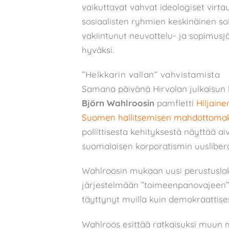
vaikuttavat vahvat ideologiset virta
sosiaalisten ryhmien keskinäinen so
vakiintunut neuvottelu- ja sopimusj
hyväksi.
”Helkkarin vallan” vahvistamista
Samana päivänä Hirvolan julkaisun ka
Björn Wahlroosin
pamfletti
Hiljaine
Suomen hallitsemisen mahdottoma
poliittisesta kehityksestä näyttää ai
suomalaisen korporatismin uuslibera
Wahlroosin mukaan uusi perustuslak
järjestelmään ”toimeenpanovajeen” 
täyttynyt muilla kuin demokraattisesti 
Wahlroos esittää ratkaisuksi muun