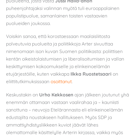
puolueena, josta vasta
Jussi Halla-ahon
puheenjohtajaksi valinnan myötä tuli eurooppalainen
populistipuolue, samanlainen toisten vastaavien
puolueiden joukossa.
Voisikin sanoa, että korostaessaan maalaisliitosta
polveutuvia puolueita ja poliitikkoja Arter sivuuttaa
nimenomaan ison kuvan Suomen politiikasta: poliittisen
kentän oikeistolaistumisen ja liberalisoitumisen ja vallan
keskittymisen kokoomukselle ja elinkeinoelämän
etujärjestöille, kuten vaikkapa
Ilkka Ruostetsaari
on
eliittitutkimuksissaan
osoittanut
.
Keskustakin on
Urho Kekkosen
ajan jälkeen joutunut yhä
enemmän ottamaan vastaan vaalirahaa ja – kauniisti
sanottuna – neuvoja Etelärannasta eli elinkeinoelämän
edustajilta noustakseen hallitukseen. Myös SDP ja
ammattiyhdistysliikkeen kuviot jäävät lähes
olemattomalle käsittelylle Arterin kirjassa, vaikka myös