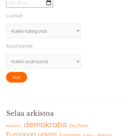
Luokat
Avainsanat
Selaa arkistoa
demokratia
DocPoint
Aktivismi
Euroopan unioni
Eurooppa
Historia
hallitus