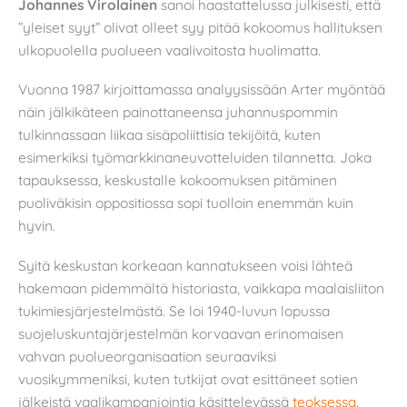
Johannes Virolainen
sanoi haastattelussa julkisesti, että
”yleiset syyt” olivat olleet syy pitää kokoomus hallituksen
ulkopuolella puolueen vaalivoitosta huolimatta.
Vuonna 1987 kirjoittamassa analyysissään Arter myöntää
näin jälkikäteen painottaneensa juhannuspommin
tulkinnassaan liikaa sisäpoliittisia tekijöitä, kuten
esimerkiksi työmarkkinaneuvotteluiden tilannetta. Joka
tapauksessa, keskustalle kokoomuksen pitäminen
puoliväkisin oppositiossa sopi tuolloin enemmän kuin
hyvin.
Syitä keskustan korkeaan kannatukseen voisi lähteä
hakemaan pidemmältä historiasta, vaikkapa maalaisliiton
tukimiesjärjestelmästä. Se loi 1940-luvun lopussa
suojeluskuntajärjestelmän korvaavan erinomaisen
vahvan puolueorganisaation seuraaviksi
vuosikymmeniksi, kuten tutkijat ovat esittäneet sotien
jälkeistä vaalikampanjointia käsittelevässä
teoksessa
.