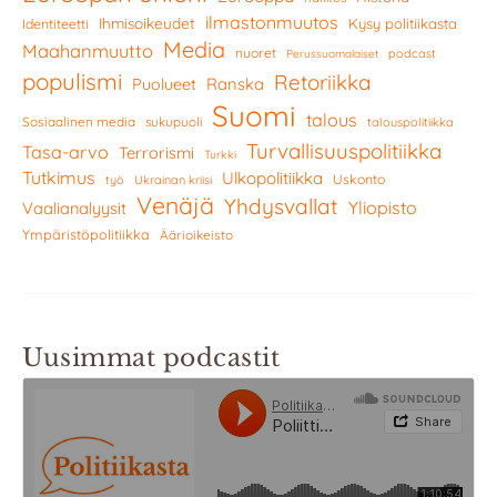
ilmastonmuutos
Ihmisoikeudet
Kysy politiikasta
Identiteetti
Media
Maahanmuutto
nuoret
podcast
Perussuomalaiset
populismi
Retoriikka
Ranska
Puolueet
Suomi
talous
Sosiaalinen media
sukupuoli
talouspolitiikka
Turvallisuuspolitiikka
Tasa-arvo
Terrorismi
Turkki
Tutkimus
Ulkopolitiikka
Uskonto
työ
Ukrainan kriisi
Venäjä
Yhdysvallat
Yliopisto
Vaalianalyysit
Ympäristöpolitiikka
Äärioikeisto
Uusimmat podcastit