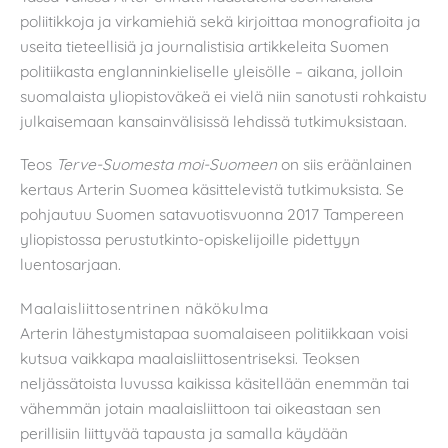
poliitikkoja ja virkamiehiä sekä kirjoittaa monografioita ja
useita tieteellisiä ja journalistisia artikkeleita Suomen
politiikasta englanninkieliselle yleisölle – aikana, jolloin
suomalaista yliopistoväkeä ei vielä niin sanotusti rohkaistu
julkaisemaan kansainvälisissä lehdissä tutkimuksistaan.
Teos
Terve-Suomesta moi-Suomeen
on siis eräänlainen
kertaus Arterin Suomea käsittelevistä tutkimuksista. Se
pohjautuu Suomen satavuotisvuonna 2017 Tampereen
yliopistossa perustutkinto-opiskelijoille pidettyyn
luentosarjaan.
Maalaisliittosentrinen näkökulma
Arterin lähestymistapaa suomalaiseen politiikkaan voisi
kutsua vaikkapa maalaisliittosentriseksi. Teoksen
neljässätoista luvussa kaikissa käsitellään enemmän tai
vähemmän jotain maalaisliittoon tai oikeastaan sen
perillisiin liittyvää tapausta ja samalla käydään