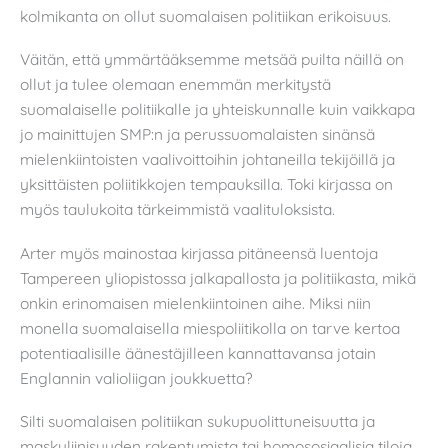
kolmikanta on ollut suomalaisen politiikan erikoisuus.
Väitän, että ymmärtääksemme metsää puilta näillä on
ollut ja tulee olemaan enemmän merkitystä
suomalaiselle politiikalle ja yhteiskunnalle kuin vaikkapa
jo mainittujen SMP:n ja perussuomalaisten sinänsä
mielenkiintoisten vaalivoittoihin johtaneilla tekijöillä ja
yksittäisten poliitikkojen tempauksilla. Toki kirjassa on
myös taulukoita tärkeimmistä vaalituloksista.
Arter myös mainostaa kirjassa pitäneensä luentoja
Tampereen yliopistossa jalkapallosta ja politiikasta, mikä
onkin erinomaisen mielenkiintoinen aihe. Miksi niin
monella suomalaisella miespoliitikolla on tarve kertoa
potentiaalisille äänestäjilleen kannattavansa jotain
Englannin valioliigan joukkuetta?
Silti suomalaisen politiikan sukupuolittuneisuutta ja
maskuliinisuuden rakentumista tai homososiaalisia tiloja