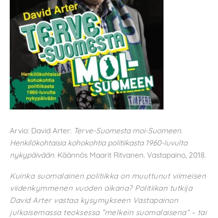
Arvio: David Arter:
Terve-Suomesta moi-Suomeen.
Henkilökohtaisia kohokohtia politiikasta 1960-luvulta
nykypäivään
. Käännös Maarit Ritvanen. Vastapaino, 2018.
Kuinka suomalainen politiikka on muuttunut viimeisen
viidenkymmenen vuoden aikana? Politiikan tutkija
David Arter vastaa kysymykseen Vastapainon
julkaisemassa teoksessa ”melkein suomalaisena” – tai