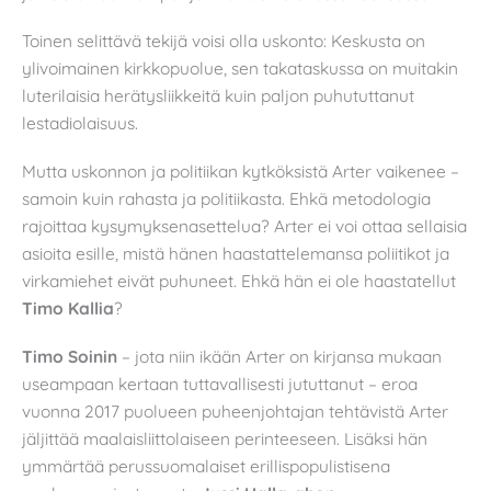
Toinen selittävä tekijä voisi olla uskonto: Keskusta on
ylivoimainen kirkkopuolue, sen takataskussa on muitakin
luterilaisia herätysliikkeitä kuin paljon puhututtanut
lestadiolaisuus.
Mutta uskonnon ja politiikan kytköksistä Arter vaikenee –
samoin kuin rahasta ja politiikasta. Ehkä metodologia
rajoittaa kysymyksenasettelua? Arter ei voi ottaa sellaisia
asioita esille, mistä hänen haastattelemansa poliitikot ja
virkamiehet eivät puhuneet. Ehkä hän ei ole haastatellut
Timo Kallia
?
Timo Soinin
– jota niin ikään Arter on kirjansa mukaan
useampaan kertaan tuttavallisesti jututtanut – eroa
vuonna 2017 puolueen puheenjohtajan tehtävistä Arter
jäljittää maalaisliittolaiseen perinteeseen. Lisäksi hän
ymmärtää perussuomalaiset erillispopulistisena