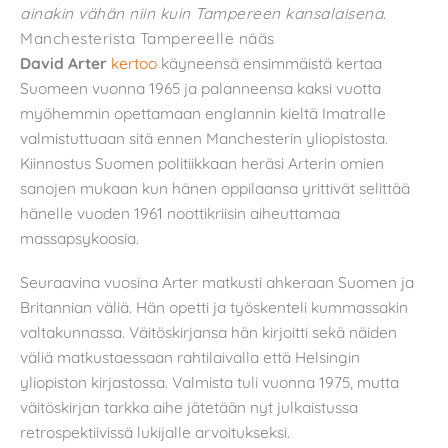
ainakin vähän niin kuin Tampereen kansalaisena.
Manchesterista Tampereelle nääs
David Arter
kertoo
käyneensä ensimmäistä kertaa
Suomeen vuonna 1965 ja palanneensa kaksi vuotta
myöhemmin opettamaan englannin kieltä Imatralle
valmistuttuaan sitä ennen Manchesterin yliopistosta.
Kiinnostus Suomen politiikkaan heräsi Arterin omien
sanojen mukaan kun hänen oppilaansa yrittivät selittää
hänelle vuoden 1961 noottikriisin aiheuttamaa
massapsykoosia.
Seuraavina vuosina Arter matkusti ahkeraan Suomen ja
Britannian väliä. Hän opetti ja työskenteli kummassakin
valtakunnassa. Väitöskirjansa hän kirjoitti sekä näiden
väliä matkustaessaan rahtilaivalla että Helsingin
yliopiston kirjastossa. Valmista tuli vuonna 1975, mutta
väitöskirjan tarkka aihe jätetään nyt julkaistussa
retrospektiivissä lukijalle arvoitukseksi.