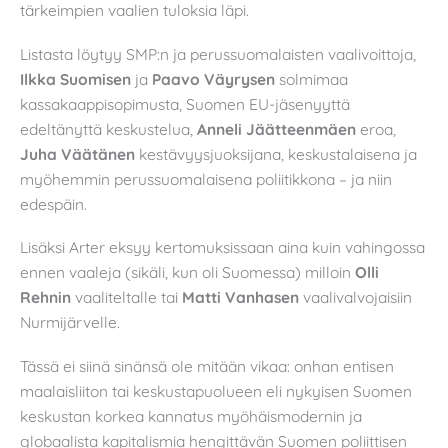
tärkeimpien vaalien tuloksia läpi.
Listasta löytyy SMP:n ja perussuomalaisten vaalivoittoja,
Ilkka Suomisen
ja
Paavo Väyrysen
solmimaa
kassakaappisopimusta, Suomen EU-jäsenyyttä
edeltänyttä keskustelua,
Anneli Jäätteenmäen
eroa,
Juha Väätänen
kestävyysjuoksijana, keskustalaisena ja
myöhemmin perussuomalaisena poliitikkona – ja niin
edespäin.
Lisäksi Arter eksyy kertomuksissaan aina kuin vahingossa
ennen vaaleja (sikäli, kun oli Suomessa) milloin
Olli
Rehnin
vaaliteltalle tai
Matti Vanhasen
vaalivalvojaisiin
Nurmijärvelle.
Tässä ei siinä sinänsä ole mitään vikaa: onhan entisen
maalaisliiton tai keskustapuolueen eli nykyisen Suomen
keskustan korkea kannatus myöhäismodernin ja
globaalista kapitalismia hengittävän Suomen poliittisen