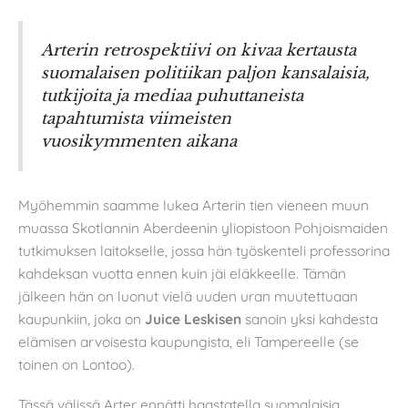
Arterin retrospektiivi on kivaa kertausta
suomalaisen politiikan paljon kansalaisia,
tutkijoita ja mediaa puhuttaneista
tapahtumista viimeisten
vuosikymmenten aikana
Myöhemmin saamme lukea Arterin tien vieneen muun
muassa Skotlannin Aberdeenin yliopistoon Pohjoismaiden
tutkimuksen laitokselle, jossa hän työskenteli professorina
kahdeksan vuotta ennen kuin jäi eläkkeelle. Tämän
jälkeen hän on luonut vielä uuden uran muutettuaan
kaupunkiin, joka on
Juice Leskisen
sanoin yksi kahdesta
elämisen arvoisesta kaupungista, eli Tampereelle (se
toinen on Lontoo).
Tässä välissä Arter ennätti haastatella suomalaisia