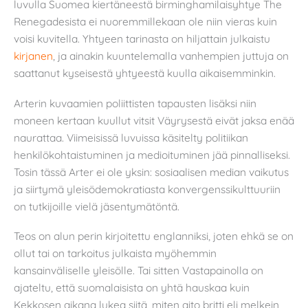
luvulla Suomea kiertäneestä birminghamilaisyhtye The
Renegadesista ei nuoremmillekaan ole niin vieras kuin
voisi kuvitella. Yhtyeen tarinasta on hiljattain julkaistu
kirjanen
, ja ainakin kuuntelemalla vanhempien juttuja on
saattanut kyseisestä yhtyeestä kuulla aikaisemminkin.
Arterin kuvaamien poliittisten tapausten lisäksi niin
moneen kertaan kuullut vitsit Väyrysestä eivät jaksa enää
naurattaa. Viimeisissä luvuissa käsitelty politiikan
henkilökohtaistuminen ja medioituminen jää pinnalliseksi.
Tosin tässä Arter ei ole yksin: sosiaalisen median vaikutus
ja siirtymä yleisödemokratiasta konvergenssikulttuuriin
on tutkijoille vielä jäsentymätöntä.
Teos on alun perin kirjoitettu englanniksi, joten ehkä se on
ollut tai on tarkoitus julkaista myöhemmin
kansainväliselle yleisölle. Tai sitten Vastapainolla on
ajateltu, että suomalaisista on yhtä hauskaa kuin
Kekkosen aikana lukea siitä, miten aito britti eli melkein