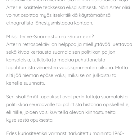
Arter ei käsittele teoksessa eksplisiittisesti. Näin Arter olisi
voinut osoittaa myös itsekritiikkiä käyttämäänsä
etnografista lähestysmistapaa kohtaan.
Miksi Terve-Suomesta moi-Suomeen?
Arterin retrospektiivi on helppoa ja miellyttävää luettavaa
sekä kivaa kertausta suomalaisen politiikan paljon
kansalaisia, tutkijoita ja mediaa puhuttaneista
tapahtumista viimeisten vuosikymmenten aikana. Mutta
silti jää hieman epäselväksi, miksi se on julkaistu tai
kenelle suunnattu.
Sen sisältämät tapaukset ovat perin tuttuja suomalaista
politiikkaa seuraavalle tai poliittista historiaa opiskelleille,
eli niille, joiden voisi kuvitella olevan kiinnostuneita
kyseisestä opuksesta.
Edes kuriositeetiksi varmasti tarkoitettu maininta 1960-