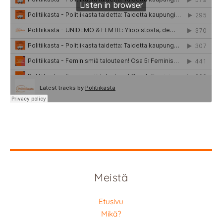
Meistä
Etusivu
Mikä?