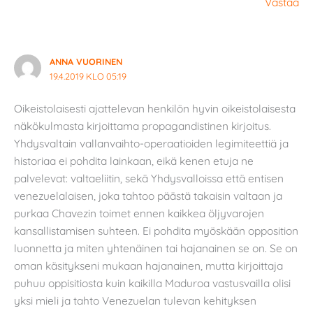
Vastaa
ANNA VUORINEN
19.4.2019 KLO 05:19
Oikeistolaisesti ajattelevan henkilön hyvin oikeistolaisesta
näkökulmasta kirjoittama propagandistinen kirjoitus.
Yhdysvaltain vallanvaihto-operaatioiden legimiteettiä ja
historiaa ei pohdita lainkaan, eikä kenen etuja ne
palvelevat: valtaeliitin, sekä Yhdysvalloissa että entisen
venezuelalaisen, joka tahtoo päästä takaisin valtaan ja
purkaa Chavezin toimet ennen kaikkea öljyvarojen
kansallistamisen suhteen. Ei pohdita myöskään opposition
luonnetta ja miten yhtenäinen tai hajanainen se on. Se on
oman käsitykseni mukaan hajanainen, mutta kirjoittaja
puhuu oppisitiosta kuin kaikilla Maduroa vastusvailla olisi
yksi mieli ja tahto Venezuelan tulevan kehityksen