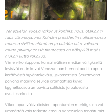
Venezuelan vuosia jatkunut konflikti nousi otsikoihin
taas viikonloppuna. Kahden presidentin hallitsemassa
maassa siviilien elämä on jo pitkään ollut vaikeaa,
mutta pitkittyneessä tilanteessa on näkyvillä myös
hiukan uutta rakoilua.
Viime viikonloppuna kansainvälisen median välityksellä
levisivät ensin kuvat Venezuelaan humanitaarista apua
keräävästä hyväntekeväisyyskonsertista. Seuraavana
päivänä maailma seurasi dramaattisia kuvia
kyynelkaasua ampuvista sotilaista ja palavasta
avustusrekasta.
Viikonlopun väkivaltaisten tapahtumien merkityksen voi
ymmärtää vain tarkastelemalla Venezuelan tapahtumia