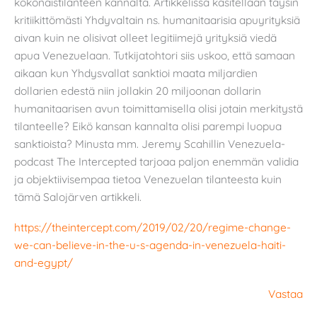
kokonaistilanteen kannalta. Artikkelissa käsitellään täysin
kritiikittömästi Yhdyvaltain ns. humanitaarisia apuyrityksiä
aivan kuin ne olisivat olleet legitiimejä yrityksiä viedä
apua Venezuelaan. Tutkijatohtori siis uskoo, että samaan
aikaan kun Yhdysvallat sanktioi maata miljardien
dollarien edestä niin jollakin 20 miljoonan dollarin
humanitaarisen avun toimittamisella olisi jotain merkitystä
tilanteelle? Eikö kansan kannalta olisi parempi luopua
sanktioista? Minusta mm. Jeremy Scahillin Venezuela-
podcast The Intercepted tarjoaa paljon enemmän validia
ja objektiivisempaa tietoa Venezuelan tilanteesta kuin
tämä Salojärven artikkeli.
https://theintercept.com/2019/02/20/regime-change-
we-can-believe-in-the-u-s-agenda-in-venezuela-haiti-
and-egypt/
Vastaa