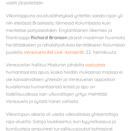
vaalit järjestetään.
Viikonloppuna avustuslähetyksiä yritettiin saada rajan yli
niin etelässä Brasiliasta, lännessä Kolumbiasta kuin
meriteitse pohjoisestakin. Englantilainen liikemies ja
filantrooppi
Richard Branson
järjesti maailman huomiota
herättääkseen ja rahalahjoituksia kerätäkseen Kolumbian
puolella
Venezuela Aid Live -konsertin
22. helmikuuta.
Venezuelan hallitus Maduron johdolla
vastustaa
humanitaarista apua, koska heidän mukaansa maassa ei
ole kansainvälisen yhteisön ja Venezuelan opposition
kuvailemaa humanitaarista kriisiä ja apu on
todellisuudessa vain ulkovaltojen yritys miehittää
Venezuela ja syöstä hänet vallasta.
Viikonlopun aikana oli useita väkivaltaisia yhteenottoja
raja-alueilla. Satoja loukkaantui, kun kyynelkaasua ja
kumiluoteja ampuneet turvallisuusjoukot kohtasivat