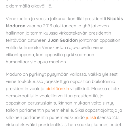
pidemmällä aikavälillä.
Venezuelan jo vuosia jatkunut konflikti presidentti
Nicolás
Maduron
vuonna 2013 aloittaneen ja yhä jatkavan
hallinnon ja tammikuussa virkaatekevän presidentin
tehtävään astuneen
Juan Guaidón
johtaman opposition
välillä kulminoitui Venezuelan raja-alueilla viime
viikonloppuna, kun oppositio pyrki saamaan
humanitaarista apua maahan.
Maduro on pyrkinyt pysymään vallassa, vaikka yleisesti
viime toukokuussa järjestettyjä opposition boikotoimia
presidentin vaaleja
pidetäänkin
vilpillisinä. Maassa ei ole
demokraattisilla vaaleilla valittua presidenttiä, ja
opposition perustuslain tulkinnan mukaan valta siirtyy
tällöin parlamentin puhemiehelle. Siksi oppositiojohtaja ja
silloinen parlamentin puhemies Guaidó
julisti
itsensä 23.1.
virkaatekeväksi presidentiksi siihen saakka, kunnes uudet