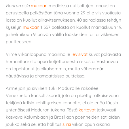
Runrun.esin
mukaan
medioissa uutisoitujen tapausten
perusteella pelkästään tänä vuonna 29 alle viisivuotiasta
lasta on kuollut aliravitsemukseen. 40 sairaalassa tehdyn
kyselyn
mukaan
1 557 potilasta on kuollut marraskuun 19.
ja helmikuun 9. päivän välillä lääkkeiden tai tarvikkeiden
puutteeseen.
Viime viikonloppuna maailmalle
levisivät
kuvat palavasta
humanitaarista apua kuljettaneesta rekasta. Vastaavaa
on tapahtunut jo aikaisemmin, mutta vähemmän
näyttävissä ja dramaattisissa puitteissa.
Armeijan ja siviilien tuki Madurolle rakoilee
Venezuelan kansalliskaarti, jota on pidetty ratkaisevana
tekijänä kriisin kehittymisen kannalta, ei ole enää täysin
yhtenäisesti Maduron tukena. Tästä
kertovat
jatkuvasti
kasvava Kolumbiaan ja Brasiliaan paenneiden sotilaiden
joukko sekä se, että hallitus
siirsi
viikonlopun aikana