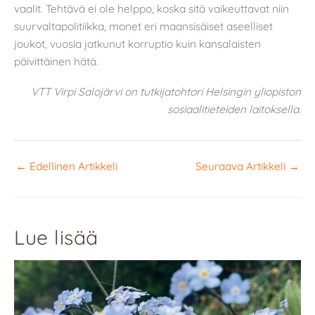
vaalit. Tehtävä ei ole helppo, koska sitä vaikeuttavat niin
suurvaltapolitiikka, monet eri maansisäiset aseelliset
joukot, vuosia jatkunut korruptio kuin kansalaisten
päivittäinen hätä.
VTT Virpi Salojärvi on tutkijatohtori Helsingin yliopiston
sosiaalitieteiden laitoksella.
←
Edellinen Artikkeli
Seuraava Artikkeli
→
Lue lisää