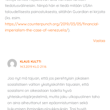
tiedotusvälineisiin. Niinpä hän ei tiedä mitään USAn
taloudellisesta painostuksesta, siitähän Guardian ei kirjoita
(ks. esim.
https://www.counterpunch.org/2019/03/05/financial-
imperialism-the-case-of-venezuela/
).
Vastaa
KLAUS KULTTI
14.3.2019 KLO 21:16
Joo nyt mä tajuan, että jos perehtyisin jokaisen
sosialistisen valtion yksityiskohtiin tajuaisin, että
sosialismi on oikeastaan todella hyvä
yhteiskuntajärjestelmä, mutta joku ulkopuolinen taho
on aina aiheuttanut sen epäonnistumisen sekä
liukumisen ihmisoikeusloukkauksiin. Tosi hyviä