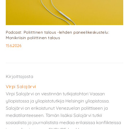
Podcast: Poliittinen talous -lehden paneelikeskustelu:
Monikriisin poliittinen talous
15.6.2026
Kirjoittajasta
Virpi Salojärvi
Virpi Salojärvi on viestinnän tutkijatohtori Vaasan
yliopistossa ja yliopistotutkija Helsingin yliopistossa.
Salojärvi on erikoistunut Venezuelan poliittiseen ja
mediatilanteeseen. Tämän lisäksi Salojärvi tutkii
sosiaalista ja journalistista mediaa erilaisissa konflikteissa