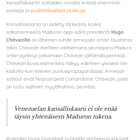
kansalliskaartin sotilaiden rinnalle entistä enemmän
poliiseja ja
puolisotilaallisia joukkoja
.
Kansalliskaartia on pidetty tärkeänä, koska
edesmenneellä Maduron oppi-isällä presidentti
Hugo
Chávezilla
oli läheinen suhde armeijaan oman taustansa
takia. Chávezin itselleen valitsemana seuraajana Maduro
onkin pyrkinyt jatkamaan Chávezin jättämää perintöä.
Chávezin kuvia esimerkiksi näkyy edelleen yleisesti niin
kaduilla kuin etenkin puoluepropagandassa. Armeijan
sotilaat eivät helposti petä Comandante Chávezin, josta
on luotu isällinen myyttihahmo, perintöä.
Venezuelan kansalliskaarti ei ole enää
täysin yhtenäisesti Maduron tukena.
Kuitenkin myös rivisotilaat ja heidän perheensä kärsivät