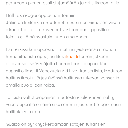
perumaan pienen osallistujamäärän ja artistikadon takia.
Hallitus reagoi opposition toimiin
Jokin on kuitenkin muuttunut muutaman viimeisen viikon
aikana: hallitus on ruvennut vastaamaan opposition
toimiin eikä päinvastoin kuten aina ennen.
Esimerkiksi kun oppositio ilmoitti järjestävänsä maahan
humanitaarista apua, hallitus
ilmoitti
tämän jälkeen
ostavansa itse Venäjältä humanitaarista apua. Kun
oppositio ilmoitti Venezuela Aid Live -konsertista, Maduron
hallitus ilmoitti järjestävänsä hallitusta tukevan konsertin
omalla puolellaan rajaa.
Tällaista valtatasapainon muutosta ei ole ennen nähty,
vaan oppositio on aina aikaisemmin joutunut reagoimaan
hallituksen toimiin.
Guaidó on pyrkinyt keräämään satojen tuhansien