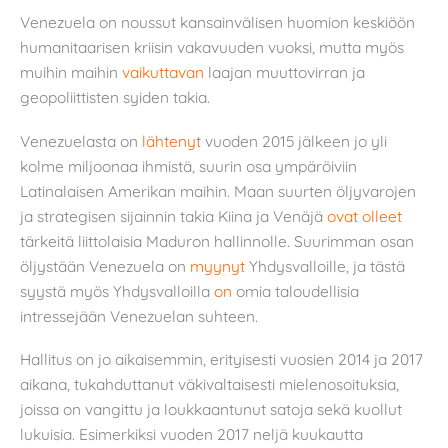
Venezuela on noussut kansainvälisen huomion keskiöön
humanitaarisen kriisin vakavuuden vuoksi, mutta myös
muihin maihin
vaikuttavan
laajan muuttovirran ja
geopoliittisten syiden takia.
Venezuelasta on
lähtenyt
vuoden 2015 jälkeen jo yli
kolme miljoonaa ihmistä, suurin osa ympäröiviin
Latinalaisen Amerikan maihin. Maan suurten öljyvarojen
ja strategisen sijainnin takia Kiina ja Venäjä
ovat olleet
tärkeitä liittolaisia Maduron hallinnolle. Suurimman osan
öljystään Venezuela on
myynyt
Yhdysvalloille, ja tästä
syystä myös Yhdysvalloilla
on
omia taloudellisia
intressejään Venezuelan suhteen.
Hallitus on jo aikaisemmin, erityisesti vuosien 2014 ja 2017
aikana, tukahduttanut väkivaltaisesti mielenosoituksia,
joissa on vangittu ja loukkaantunut satoja sekä kuollut
lukuisia. Esimerkiksi vuoden 2017 neljä kuukautta