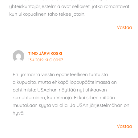
yhteiskuntajärjestelmiä ovat sellaiset, jotka romahtavat
kun ulkopuolinen taho tekee jotain.
Vastaa
TIMO JÄRVIKOSKI
13.4.2019 KLO 00:07
En ymmärrä viestin epätieteellisen tuntuista
alkupuolta, mutta ehkäpä loppupäätelmässä on
pohtimista: USAahan näyttää nyt uhkaavan
romahtaminen, kun Venäjä. Ei kai siihen mitään
muutakaan syytä voi olla. Ja USAn järjestelmähän on
hyvä.
Vastaa