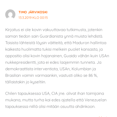
TIMO JÄRVIKOSKI
13.3.2019 KLO 00:15
Kirjoitus ei ole kovin vakuuttavaa tutkimusta, jotenkin
saman tiedon sain Guardianista ynnä muista lehdistä.
Toisista lähteistä löysin väitteitä, että Maduron hallintoa
kaikesta huolimatta tukisi melkein puolet kansasta, ja
oppositio olisi kovin hajanainen, Guaido vähän kuin USAn
nukkepresidentti, jota ei edes laajemmin tunneta. Ja
demokraattista interventiota, USAn, Kolumbian ja
Brasilian voimin varmaankin, vastusti oliko se 86 %,
tällaistakin jo kyseltiin.
Chilen tapauksessa USA, CIA jne. olivat ihan toimijoina
mukana, mutta turha kai edes ajatella että Venezuelan
tapauksessa niillä olisi mitään osuutta ahdinkoon.