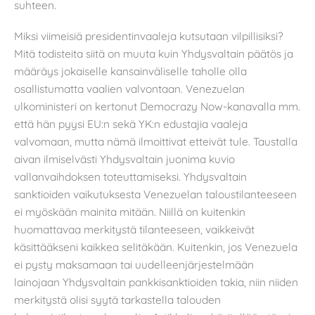
suhteen.
Miksi viimeisiä presidentinvaaleja kutsutaan vilpillisiksi?
Mitä todisteita siitä on muuta kuin Yhdysvaltain päätös ja
määräys jokaiselle kansainväliselle taholle olla
osallistumatta vaalien valvontaan. Venezuelan
ulkoministeri on kertonut Democrazy Now-kanavalla mm.
että hän pyysi EU:n sekä YK:n edustajia vaaleja
valvomaan, mutta nämä ilmoittivat etteivät tule. Taustalla
aivan ilmiselvästi Yhdysvaltain juonima kuvio
vallanvaihdoksen toteuttamiseksi. Yhdysvaltain
sanktioiden vaikutuksesta Venezuelan taloustilanteeseen
ei myöskään mainita mitään. Niillä on kuitenkin
huomattavaa merkitystä tilanteeseen, vaikkeivät
käsittääkseni kaikkea selitäkään. Kuitenkin, jos Venezuela
ei pysty maksamaan tai uudelleenjärjestelmään
lainojaan Yhdysvaltain pankkisanktioiden takia, niin niiden
merkitystä olisi syytä tarkastella talouden