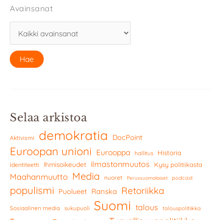
Avainsanat
Selaa arkistoa
demokratia
DocPoint
Aktivismi
Euroopan unioni
Eurooppa
Historia
hallitus
ilmastonmuutos
Ihmisoikeudet
Kysy politiikasta
Identiteetti
Media
Maahanmuutto
nuoret
podcast
Perussuomalaiset
populismi
Retoriikka
Ranska
Puolueet
Suomi
talous
Sosiaalinen media
sukupuoli
talouspolitiikka