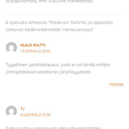
ja populismissa, mm. ENDURE-hankkeessa.
6 ajatusta aiheesta “Maduron hallinto ja oppositio
jatkavat kädenvääntöään Venezuelassa”
KLAUS KULTTI
1.3.2019 KLO 20:51
Tyypillinen yksittäistapaus, josta ei voi tehdä mitään
johtopäätöksiä sosialismin järjellisyydestä.
Vastaa
TJ
8.3.2019 KLO 21:34
Tutkija tuntuu nojautuvan aika vahvasti läntisiin