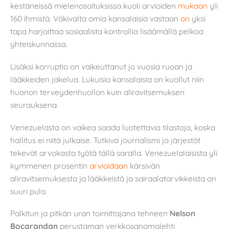
kestäneissä mielenosoituksissa kuoli arvioiden
mukaan
yli
160 ihmistä. Väkivalta omia kansalaisia vastaan
on
yksi
tapa harjoittaa sosiaalista kontrollia lisäämällä pelkoa
yhteiskunnassa.
Lisäksi korruptio on vaikeuttanut jo vuosia ruoan ja
lääkkeiden jakelua. Lukuisia kansalaisia on kuollut niin
huonon terveydenhuollon kuin aliravitsemuksen
seurauksena.
Venezuelasta on vaikea saada luotettavia tilastoja, koska
hallitus ei niitä julkaise. Tutkiva journalismi ja järjestöt
tekevät arvokasta työtä tällä saralla. Venezuelalaisista yli
kymmenen prosentin
arvioidaan
kärsivän
aliravitsemuksesta ja lääkkeistä ja sairaalatarvikkeista on
suuri pula.
Palkitun ja pitkän uran toimittajana tehneen
Nelson
Bocarandan
perustaman verkkosanomalehti