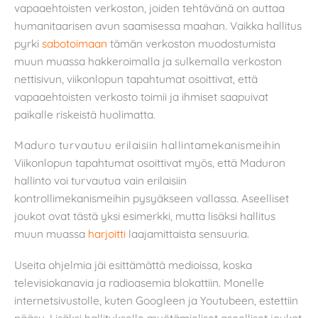
vapaaehtoisten verkoston, joiden tehtävänä on auttaa
humanitaarisen avun saamisessa maahan. Vaikka hallitus
pyrki
sabotoimaan
tämän verkoston muodostumista
muun muassa hakkeroimalla ja sulkemalla verkoston
nettisivun, viikonlopun tapahtumat osoittivat, että
vapaaehtoisten verkosto toimii ja ihmiset saapuivat
paikalle riskeistä huolimatta.
Maduro turvautuu erilaisiin hallintamekanismeihin
Viikonlopun tapahtumat osoittivat myös, että Maduron
hallinto voi turvautua vain erilaisiin
kontrollimekanismeihin pysyäkseen vallassa. Aseelliset
joukot ovat tästä yksi esimerkki, mutta lisäksi hallitus
muun muassa
harjoitti
laajamittaista sensuuria.
Useita ohjelmia jäi esittämättä medioissa, koska
televisiokanavia ja radioasemia blokattiin. Monelle
internetsivustolle, kuten Googleen ja Youtubeen, estettiin
pääsy. Lisäksi hallitukselle myötämieliset aseelliset joukot