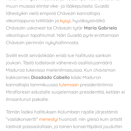
muun muassa elintarvike- ja lääkepulasta. Guaidó
lähestyikin vielä empiviä Chávezin kannattajia
viikonloppuna tviitillään ja
kysyi
, hyväksyisivätkö
Cháveziin uskoneet tai Chávezin tytär
María Gabriela
viikonlopun tapahtumat. Näin Guaidó pyrki erottamaan
Chávezin perinnön nykyhallinnosta.
Siviilit eivät selvästikään enää tue hallitusta sankoin
joukoin. Tästä todistavat vähenevä osallistujamäärä
Maduroa tukevissa mielenilmaisuissa. Kun chavismon
kakkosmies
Diosdado Cabello
käski Maduron
kannattajia tammikuussa
tulemaan
presidentinlinna
Mirafloresin edustalle suojelemaan presidenttiä, ketään ei
ilmaantunut paikalle.
Tämän lisäksi hallituksen Kolumbian rajalle järjestämä
”vastakonsertti”
menestyi
huonosti: niin yleisö kuin artistit
loistivat poissaolollaan, ja toinen konserttipäivä jouduttiin