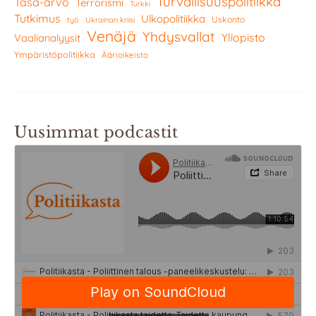
Turvallisuuspolitiikka
Tasa-arvo
Terrorismi
Turkki
Tutkimus
Ulkopolitiikka
Uskonto
työ
Ukrainan kriisi
Venäjä
Yhdysvallat
Yliopisto
Vaalianalyysit
Ympäristöpolitiikka
Äärioikeisto
Uusimmat podcastit