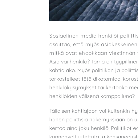
Sosiaalinen media henkilöi poliit
osoittaa, että myös asiakeskeinen
mitkä ovat ehdokkaan viestinnän t
Asia vai henkilö? Tämä on tyypillinen
kahtiajako. Myös politiikan ja poliit
tarkastelleet tätä dikotomiaa: koros
henkilökysymykset tai kertooko med
henkilöiden välisenä kamppailuna?
Tällaisen kahtiajaon voi kuitenkin hyv
hänen poliittisia näkemyksiään on u
kertoo aina joku henkilö. Poliitikot 
kunnanvaltuutettuja ja kansanedusta