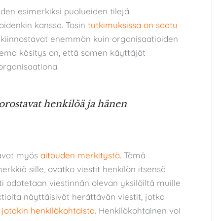
en esimerkiksi puolueiden tilejä.
ioidenkin kanssa. Tosin
tutkimuksissa on saatu
estit kiinnostavat enemmän kuin organisaatioiden
kema käsitys on, että somen käyttäjät
organisaationa.
korostavat henkilöä ja hänen
tavat myös
aitouden merkitystä
. Tämä
erkkiä sille, ovatko viestit henkilön itsensä
 odotetaan viestinnän olevan yksilöiltä muille
ktioita näyttäisivät herättävän viestit, jotka
n jotakin henkilökohtaista
. Henkilökohtainen voi