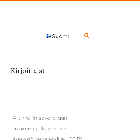
Suomi
s
Kirjoittajat
Artikkeliin sovelletaan
avoimen julkaisemisen
lisenssiä tiedelehdille (CC BY-