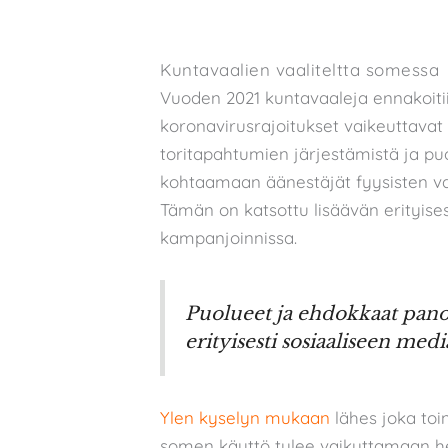
Kuntavaalien vaaliteltta somessa
Vuoden 2021 kuntavaaleja ennakoitiin 
koronavirusrajoitukset vaikeuttavat
toritapahtumien järjestämistä ja pu
kohtaamaan äänestäjät fyysisten vaa
Tämän on katsottu lisäävän erityise
kampanjoinnissa.
Puolueet ja ehdokkaat pano
erityisesti sosiaaliseen medi
Ylen kyselyn mukaan
lähes joka toin
somen käyttö tulee vaikuttamaan he