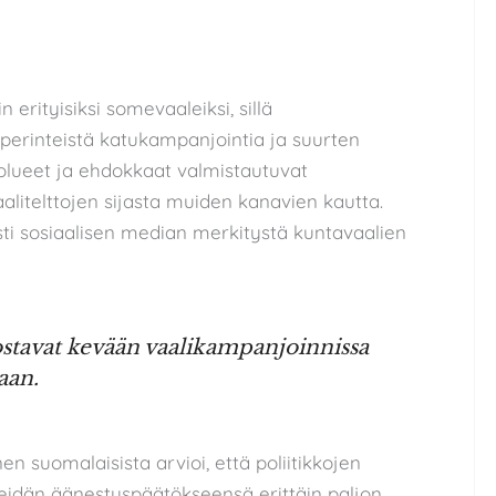
erityisiksi somevaaleiksi, sillä
 perinteistä katukampanjointia ja suurten
olueet ja ehdokkaat valmistautuvat
litelttojen sijasta muiden kanavien kautta.
sti sosiaalisen median merkitystä kuntavaalien
stavat kevään vaalikampanjoinnissa
aan.
en suomalaisista arvioi, että poliitikkojen
idän äänestyspäätökseensä erittäin paljon