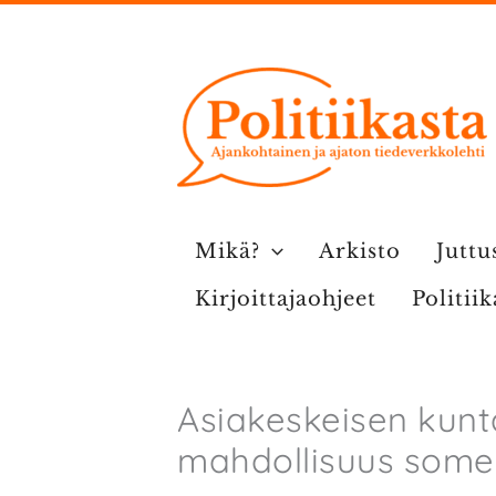
Siirry
sisältöön
Mikä?
Arkisto
Juttu
Kirjoittajaohjeet
Politii
Asiakeskeisen kun
mahdollisuus some