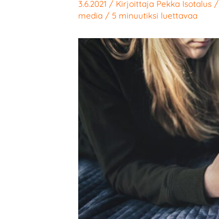
3.6.2021
/ Kirjoittaja
Pekka Isotalus
media
/
5 minuutiksi luettavaa