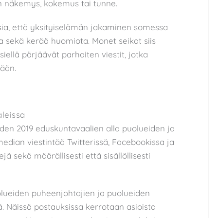
n näkemys, kokemus tai tunne.
ksia, että yksityiselämän jakaminen somessa
ta sekä kerää huomiota. Monet seikat siis
 siellä pärjäävät parhaiten viestit, jotka
tään.
leissa
oden 2019 eduskuntavaalien alla puolueiden ja
edian viestintää Twitterissä, Facebookissa ja
ä sekä määrällisesti että sisällöllisesti
lueiden puheenjohtajien ja puolueiden
ä. Näissä postauksissa kerrotaan asioista