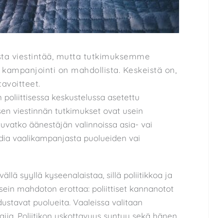
tista viestintää, mutta tutkimuksemme
 kampanjointi on mahdollista. Keskeistä on,
avoitteet.
 poliittisessa keskustelussa asetettu
tisen viestinnän tutkimukset ovat usein
tuvatko äänestäjän valinnoissa asia- vai
ia vaalikampanjasta puolueiden vai
ällä syyllä kyseenalaistaa, sillä poliitikkoa ja
sein mahdoton erottaa: poliittiset kannanotot
edustavat puolueita. Vaaleissa valitaan
jia. Poliitikon uskottavuus syntyy sekä hänen