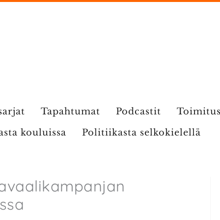
sarjat
Tapahtumat
Podcastit
Toimitu
kasta kouluissa
Politiikasta selkokielellä
tavaalikampanjan
ssa