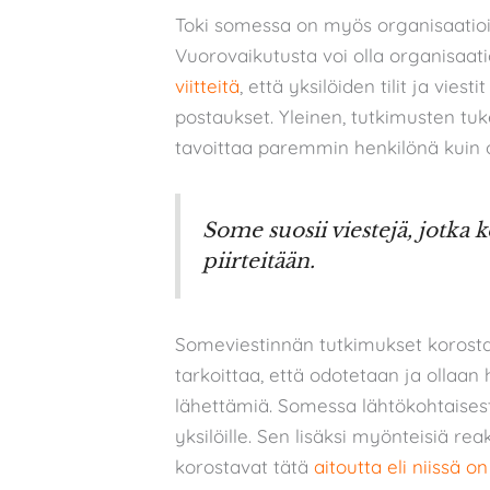
Toki somessa on myös organisaatioid
Vuorovaikutusta voi olla organisaat
viitteitä
, että yksilöiden tilit ja vi
postaukset. Yleinen, tutkimusten tu
tavoittaa paremmin henkilönä kuin 
Some suosii viestejä, jotka 
piirteitään.
Someviestinnän tutkimukset koros
tarkoittaa, että odotetaan ja ollaan h
lähettämiä. Somessa lähtökohtaisesti
yksilöille. Sen lisäksi myönteisiä rea
korostavat tätä
aitoutta eli niissä o