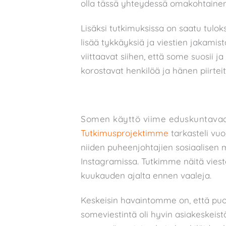
olla tässä yhteydessä omakohtaine
Lisäksi tutkimuksissa on saatu tulo
lisää tykkäyksiä ja viestien jakamis
viittaavat siihen, että some suosii ja
korostavat henkilöä ja hänen piirtei
Somen käyttö viime eduskuntavaa
Tutkimusprojektimme
tarkasteli vu
niiden puheenjohtajien sosiaalisen m
Instagramissa. Tutkimme näitä viestej
kuukauden ajalta ennen vaaleja.
Keskeisin havaintomme on, että puo
someviestintä oli hyvin asiakeskeist