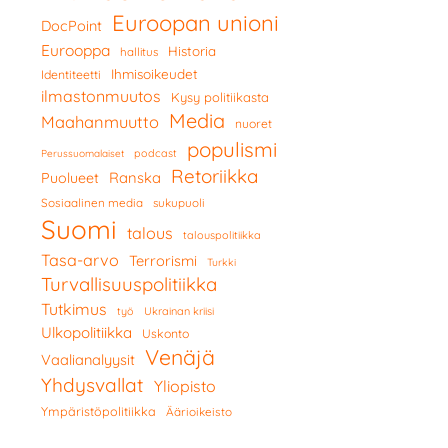
Euroopan unioni
DocPoint
Eurooppa
Historia
hallitus
Ihmisoikeudet
Identiteetti
ilmastonmuutos
Kysy politiikasta
Media
Maahanmuutto
nuoret
populismi
podcast
Perussuomalaiset
Retoriikka
Ranska
Puolueet
Sosiaalinen media
sukupuoli
Suomi
talous
talouspolitiikka
Tasa-arvo
Terrorismi
Turkki
Turvallisuuspolitiikka
Tutkimus
työ
Ukrainan kriisi
Ulkopolitiikka
Uskonto
Venäjä
Vaalianalyysit
Yhdysvallat
Yliopisto
Ympäristöpolitiikka
Äärioikeisto