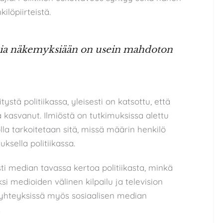
ilöpiirteistä.
tisia näkemyksiään on usein mahdoton
tystä politiikassa, yleisesti on katsottu, että
a kasvanut. Ilmiöstä on tutkimuksissa alettu
jolla tarkoitetaan sitä, missä määrin henkilö
ksella politiikassa.
sti median tavassa kertoa politiikasta, minkä
si medioiden välinen kilpailu ja television
 yhteyksissä myös sosiaalisen median
.