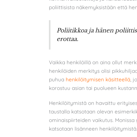
poliittisista näkemyksistään että henk
Poliitikkoa ja hänen poliit
erottaa.
Vaikka henkilöillä on aina ollut merki
henkilöiden merkitys olisi pikkuhilja
puhua
henkilöitymisen käsitteellä
, 
korostuu asian tai puolueen kustannu
Henkilöitymistä on havaittu erityise
taustalla katsotaan olevan esimerkik
ominaispiirteiden vaikutus. Monissa
katsotaan lisänneen henkilöitymistä