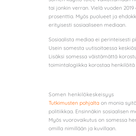
tai jonkin verran. Vielä vuoden 2019
prosenttia. Myös puolueet ja ehdok
erityisesti sosiaaliseen mediaan.
Sosiaalista mediaa ei perinteisesti 
Usein somesta uutisoitaessa keskiössä
Lisäksi somessa väistämättä korostuv
toimintalogiikka korostaa henkilöitä 
Somen henkilökeskeisyys
Tutkimusten
pohjalta
on monia syitä
politiikkaa. Ensinnäkin sosiaalisen med
Myös vuorovaikutus on somessa henkil
omilla nimillään ja kuvillaan.