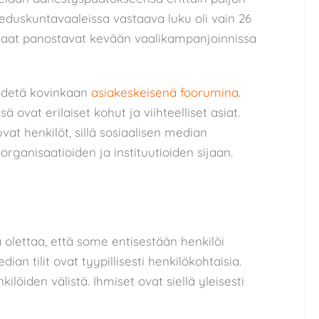
 eduskuntavaaleissa vastaava luku oli vain 26
kaat panostavat kevään vaalikampanjoinnissa
pidetä kovinkaan
asiakeskeisenä foorumina
.
 ovat erilaiset kohut ja viihteelliset asiat.
at henkilöt, sillä sosiaalisen median
organisaatioiden ja instituutioiden sijaan.
 olettaa, että some entisestään henkilöi
ian tilit ovat tyypillisesti henkilökohtaisia.
öiden välistä. Ihmiset ovat siellä yleisesti