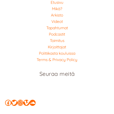
Etusivu
Mikä?
Arkisto
Videot
Tapahtumat
Podcastit
Toimitus
Kirjoittajat
Politiikasta kouluissa
Terms & Privacy Policy
Seuraa meitä
Facebook
Twitter
Instagram
Vimeo
SoundCloud