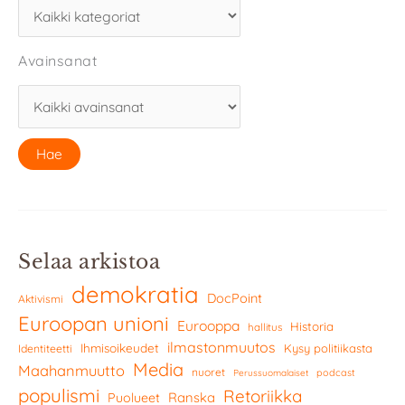
Avainsanat
Selaa arkistoa
demokratia
DocPoint
Aktivismi
Euroopan unioni
Eurooppa
Historia
hallitus
ilmastonmuutos
Ihmisoikeudet
Kysy politiikasta
Identiteetti
Media
Maahanmuutto
nuoret
podcast
Perussuomalaiset
populismi
Retoriikka
Ranska
Puolueet