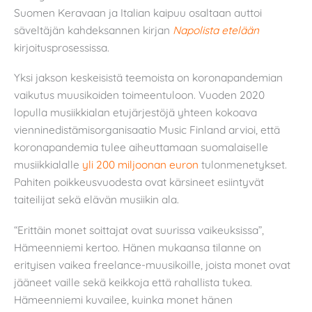
Suomen Keravaan ja Italian kaipuu osaltaan auttoi
säveltäjän kahdeksannen kirjan
Napolista etelään
kirjoitusprosessissa.
Yksi jakson keskeisistä teemoista on koronapandemian
vaikutus muusikoiden toimeentuloon. Vuoden 2020
lopulla musiikkialan etujärjestöjä yhteen kokoava
vienninedistämisorganisaatio Music Finland arvioi, että
koronapandemia tulee aiheuttamaan suomalaiselle
musiikkialalle
yli 200 miljoonan euron
tulonmenetykset.
Pahiten poikkeusvuodesta ovat kärsineet esiintyvät
taiteilijat sekä elävän musiikin ala.
“Erittäin monet soittajat ovat suurissa vaikeuksissa”,
Hämeenniemi kertoo. Hänen mukaansa tilanne on
erityisen vaikea freelance-muusikoille, joista monet ovat
jääneet vaille sekä keikkoja että rahallista tukea.
Hämeenniemi kuvailee, kuinka monet hänen