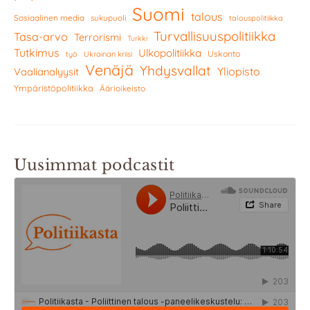
Suomi
talous
Sosiaalinen media
sukupuoli
talouspolitiikka
Turvallisuuspolitiikka
Tasa-arvo
Terrorismi
Turkki
Tutkimus
Ulkopolitiikka
Uskonto
työ
Ukrainan kriisi
Venäjä
Yhdysvallat
Yliopisto
Vaalianalyysit
Ympäristöpolitiikka
Äärioikeisto
Uusimmat podcastit