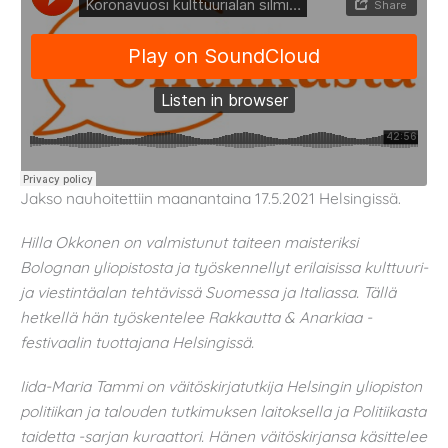
Jakso nauhoitettiin maanantaina 17.5.2021 Helsingissä.
Hilla Okkonen on valmistunut taiteen maisteriksi
Bolognan yliopistosta ja työskennellyt erilaisissa kulttuuri-
ja viestintäalan tehtävissä Suomessa ja Italiassa. Tällä
hetkellä hän työskentelee Rakkautta & Anarkiaa -
festivaalin tuottajana Helsingissä.
Iida-Maria Tammi on väitöskirjatutkija Helsingin yliopiston
politiikan ja talouden tutkimuksen laitoksella ja Politiikasta
taidetta -sarjan kuraattori. Hänen väitöskirjansa käsittelee