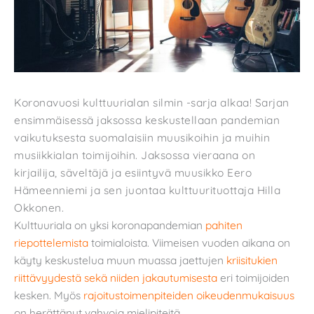
Koronavuosi kulttuurialan silmin -sarja alkaa! Sarjan
ensimmäisessä jaksossa keskustellaan pandemian
vaikutuksesta suomalaisiin muusikoihin ja muihin
musiikkialan toimijoihin. Jaksossa vieraana on
kirjailija, säveltäjä ja esiintyvä muusikko Eero
Hämeenniemi ja sen juontaa kulttuurituottaja Hilla
Okkonen.
Kulttuuriala on yksi koronapandemian
pahiten
riepottelemista
toimialoista. Viimeisen vuoden aikana on
käyty keskustelua muun muassa jaettujen
kriisitukien
riittävyydestä sekä niiden jakautumisesta
eri toimijoiden
kesken. Myös
rajoitustoimenpiteiden oikeudenmukaisuus
on herättänyt vahvoja mielipiteitä.