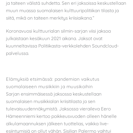
ja taiteen välistä suhdetta. Sen eri jaksoissa keskustellaan
muun muassa suomalaisen kulttuuripolitiikan tilasta ja
siitä, mikä on taiteen merkitys kriisiaikana.”
Koronavuosi kulttuurialan silmin-sarjan viisi jaksoa
julkaistaan kesäkuun 2021 aikana. Jaksot ovat
kuunneltavissa Politiikasta-verkkolehden Soundcloud-
palvelussa.
Elämyksiä etsimässä: pandemian vaikutus
suomalaiseen musiikkiin ja muusikoihin
Sarjan ensimmäisessä jaksossa keskustellaan
suomalaisen musiikkialan kriisitilasta ja sen
tulevaisuudennäkymistä. Jaksossa vieraileva Eero
Hämeenniemi kertoo poikkeusvuoden olleen hänelle
alkulamaannuksen jälkeen tuottelias, vaikka live-
esiintymisiä on ollut vähän. Sisilian Palermo vaihtui