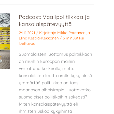
Podcast: Vaalipolitiikkaa ja
kansalaispätevyyttä
24.11.2021
/ Kirjoittaja
Mikko Poutanen
ja
Elina Kestilä-Kekkonen
/
5 minuutiksi
luettavaa
Suomalaisten luottamus politiikkaan
on muihin Euroopan maihin
verrattuna korkealla, mutta
kansalaisten luotto omiin kykyihinsä
ymmärtää politiikkaa on taas
maanosan alhaisimpia. Luottavatko
suomalaiset poliitikoihin sokeasti?
Miten kansalaispätevyyttä eli
ihmisten uskoa kykyihinsä