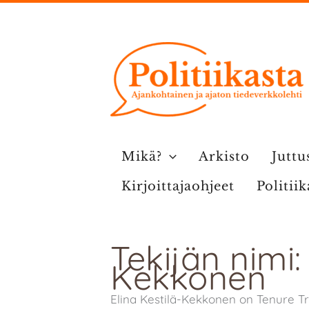
Siirry
sisältöön
Mikä?
Arkisto
Juttu
Kirjoittajaohjeet
Politii
Tekijän nimi:
Kekkonen
Elina Kestilä-Kekkonen on Tenure Tr