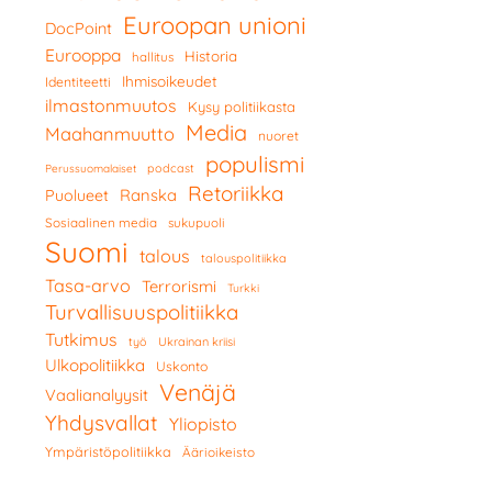
Euroopan unioni
DocPoint
Eurooppa
Historia
hallitus
Ihmisoikeudet
Identiteetti
ilmastonmuutos
Kysy politiikasta
Media
Maahanmuutto
nuoret
populismi
podcast
Perussuomalaiset
Retoriikka
Ranska
Puolueet
Sosiaalinen media
sukupuoli
Suomi
talous
talouspolitiikka
Tasa-arvo
Terrorismi
Turkki
Turvallisuuspolitiikka
Tutkimus
työ
Ukrainan kriisi
Ulkopolitiikka
Uskonto
Venäjä
Vaalianalyysit
Yhdysvallat
Yliopisto
Ympäristöpolitiikka
Äärioikeisto