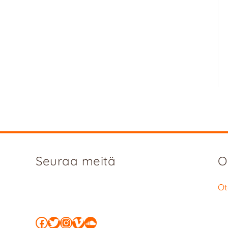
Seuraa meitä
O
Ot
Facebook
Twitter
Instagram
Vimeo
SoundCloud