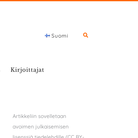
Suomi
s
Kirjoittajat
Artikkeliin sovelletaan
avoimen julkaisemisen
lisenssiä tiedelehdille (CC BY-