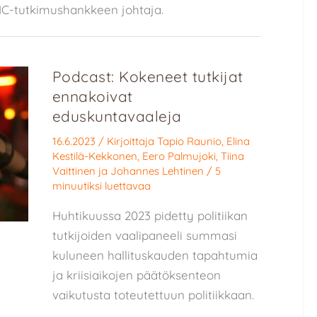
C-tutkimushankkeen johtaja.
Podcast: Kokeneet tutkijat
ennakoivat
eduskuntavaaleja
16.6.2023
/ Kirjoittaja
Tapio Raunio
,
Elina
Kestilä-Kekkonen
,
Eero Palmujoki
,
Tiina
Vaittinen
ja
Johannes Lehtinen
/
5
minuutiksi luettavaa
Huhtikuussa 2023 pidetty politiikan
tutkijoiden vaalipaneeli summasi
kuluneen hallituskauden tapahtumia
ja kriisiaikojen päätöksenteon
vaikutusta toteutettuun politiikkaan.