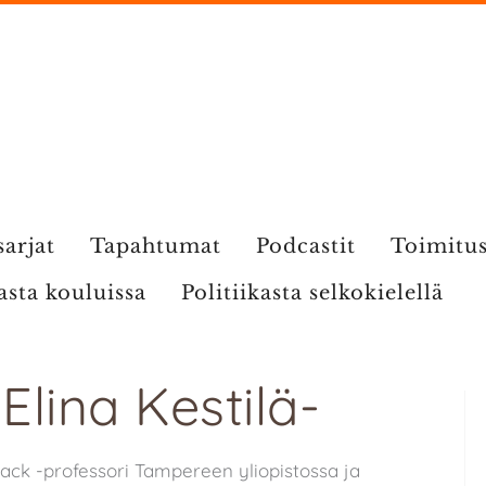
sarjat
Tapahtumat
Podcastit
Toimitu
kasta kouluissa
Politiikasta selkokielellä
 Elina Kestilä-
ack -professori Tampereen yliopistossa ja