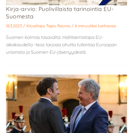
Kirja-arvio: Puolivillaista tarinointia EU-
Suomesta
16.3.2023
/ Kirjoittaja
Tapio Raunio
/
6 minuutiksi luettavaa
Suomen kolmas tasavalta: Hallitsemistapa EU-
aikakaudella -teos tarjoaa ohutta tulkintaa Euroopan
unionista ja Suomen EU-jäsenyydestä.