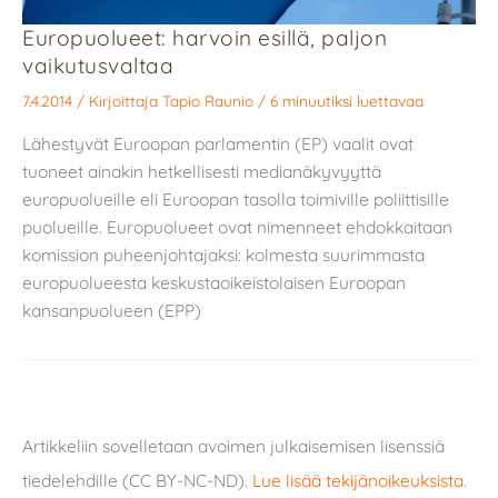
Europuolueet: harvoin esillä, paljon
vaikutusvaltaa
7.4.2014
/ Kirjoittaja
Tapio Raunio
/
6 minuutiksi luettavaa
Lähestyvät Euroopan parlamentin (EP) vaalit ovat
tuoneet ainakin hetkellisesti medianäkyvyyttä
europuolueille eli Euroopan tasolla toimiville poliittisille
puolueille. Europuolueet ovat nimenneet ehdokkaitaan
komission puheenjohtajaksi: kolmesta suurimmasta
europuolueesta keskustaoikeistolaisen Euroopan
kansanpuolueen (EPP)
Artikkeliin sovelletaan avoimen julkaisemisen lisenssiä
tiedelehdille (CC BY-NC-ND).
Lue lisää tekijänoikeuksista
.