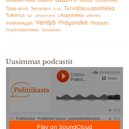
talous
Sosiaalinen media
sukupuoli
talouspolitiikka
Turvallisuuspolitiikka
Tasa-arvo
Terrorismi
Turkki
Tutkimus
Ulkopolitiikka
Uskonto
työ
Ukrainan kriisi
Venäjä
Yhdysvallat
Yliopisto
Vaalianalyysit
Ympäristöpolitiikka
Äärioikeisto
Uusimmat podcastit