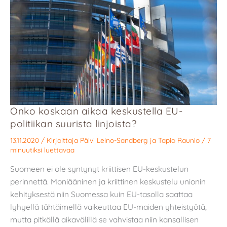
Onko koskaan aikaa keskustella EU-
politiikan suurista linjoista?
13.11.2020
/ Kirjoittaja
Päivi Leino-Sandberg
ja
Tapio Raunio
/
7
minuutiksi luettavaa
Suomeen ei ole syntynyt kriittisen EU-keskustelun
perinnettä. Moniääninen ja kriittinen keskustelu unionin
kehityksestä niin Suomessa kuin EU-tasolla saattaa
lyhyellä tähtäimellä vaikeuttaa EU-maiden yhteistyötä,
mutta pitkällä aikavälillä se vahvistaa niin kansallisen