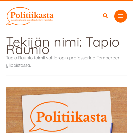
Siirry
sisältöön
Tekijän nimi: Tapio
Raunio
Tapio Raunio toimii valtio-opin professorina Tampereen
yliopistossa.