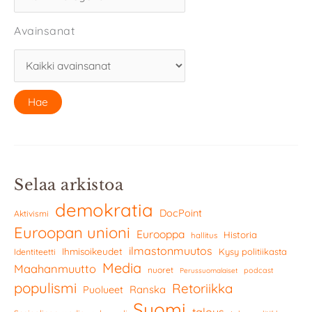
Avainsanat
Selaa arkistoa
demokratia
DocPoint
Aktivismi
Euroopan unioni
Eurooppa
Historia
hallitus
ilmastonmuutos
Ihmisoikeudet
Kysy politiikasta
Identiteetti
Media
Maahanmuutto
nuoret
podcast
Perussuomalaiset
populismi
Retoriikka
Ranska
Puolueet
Suomi