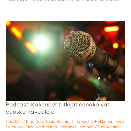
Podcast: Kokeneet tutkijat ennakoivat
eduskuntavaaleja
16.6.2023
/ Kirjoittaja
Tapio Raunio
,
Elina Kestilä-Kekkonen
,
Eero
Palmujoki
,
Tiina Vaittinen
ja
Johannes Lehtinen
/
5 minuutiksi