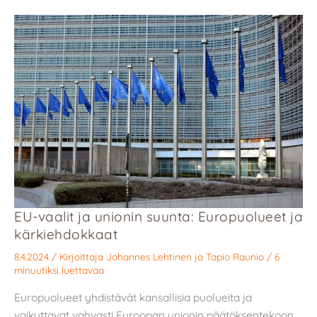
EU-vaalit ja unionin suunta: Europuolueet ja
kärkiehdokkaat
8.4.2024
/ Kirjoittaja
Johannes Lehtinen
ja
Tapio Raunio
/
6
minuutiksi luettavaa
Europuolueet yhdistävät kansallisia puolueita ja
vaikuttavat vahvasti Euroopan unionin päätöksentekoon.