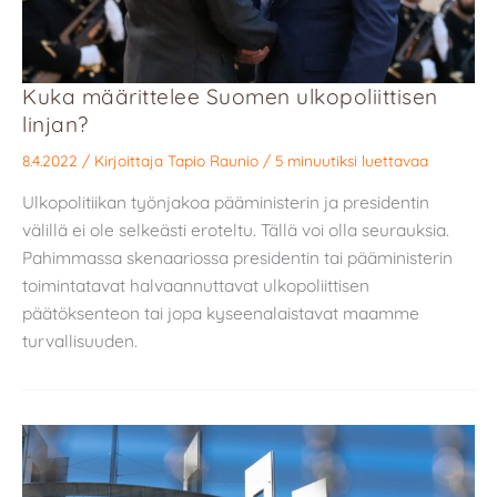
Kuka määrittelee Suomen ulkopoliittisen
linjan?
8.4.2022
/ Kirjoittaja
Tapio Raunio
/
5 minuutiksi luettavaa
Ulkopolitiikan työnjakoa pääministerin ja presidentin
välillä ei ole selkeästi eroteltu. Tällä voi olla seurauksia.
Pahimmassa skenaariossa presidentin tai pääministerin
toimintatavat halvaannuttavat ulkopoliittisen
päätöksenteon tai jopa kyseenalaistavat maamme
turvallisuuden.