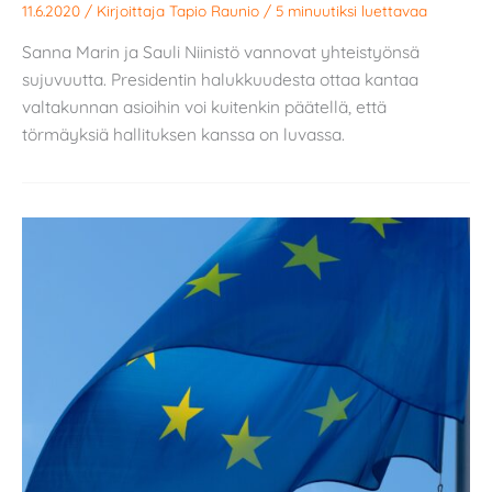
11.6.2020
/ Kirjoittaja
Tapio Raunio
/
5 minuutiksi luettavaa
Sanna Marin ja Sauli Niinistö vannovat yhteistyönsä
sujuvuutta. Presidentin halukkuudesta ottaa kantaa
valtakunnan asioihin voi kuitenkin päätellä, että
törmäyksiä hallituksen kanssa on luvassa.