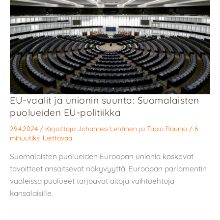
EU-vaalit ja unionin suunta: Suomalaisten
puolueiden EU-politiikka
29.4.2024
/ Kirjoittaja
Johannes Lehtinen
ja
Tapio Raunio
/
6
minuutiksi luettavaa
Suomalaisten puolueiden Euroopan unionia koskevat
tavoitteet ansaitsevat näkyvyyttä. Euroopan parlamentin
vaaleissa puolueet tarjoavat aitoja vaihtoehtoja
kansalaisille.