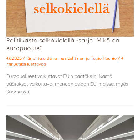
Politiikasta selkokielellä -sarja: Mikä on
europuolue?
4.6.2025
/ Kirjoittaja
Johannes Lehtinen
ja
Tapio Raunio
/
4
minuutiksi luettavaa
Europuolueet vaikuttavat EU:n päätöksiin. Nämä
päätökset vaikuttavat moneen asiaan EU-maissa, myös
Suomessa.