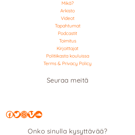
Mikä?
Arkisto
Videot
Tapahtumat
Podcastit
Toimitus
Kirjoittajat
Politiikasta kouluissa
Terms & Privacy Policy
Seuraa meitä
Facebook
Twitter
Instagram
Vimeo
SoundCloud
Onko sinulla kysyttävää?