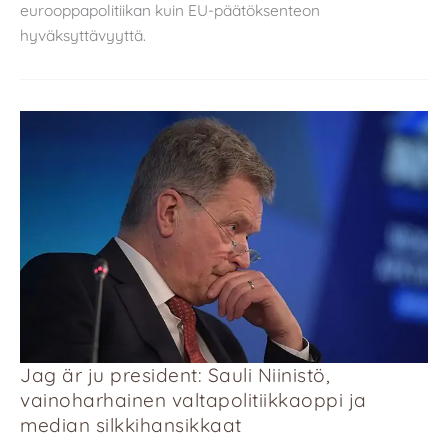
eurooppapolitiikan kuin EU-päätöksenteon
hyväksyttävyyttä.
Jag är ju president: Sauli Niinistö,
vainoharhainen valtapolitiikkaoppi ja
median silkkihansikkaat