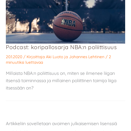
Podcast: koripallosarja NBA:n poliittisuus
20.1.2020
/ Kirjoittaja
Aki Luoto
ja
Johannes Lehtinen
/
2
minuutiksi luettavaa
Millaista NBA:n poliittisuus on, miten se ilmenee liigan
itsensä toiminnassa ja millainen poliittinen toimija liiga
itsessään on?
Artikkeliin sovelletaan avoimen julkaisemisen lisenssiä