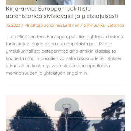
Kirja-arvio: Euroopan poliittista
aatehistoriaa sivistävästi ja yleistajuisesti
7.2.2023
/ Kirjoittaja
Johannes Lehtinen
/
6 minuutiksi luettavaa
Timo Miettisen teos Eurooppa, poliittisen yhteisön historia
tarkastelee laajaa kirjoa eurooppalaista poliittista ja
yhteiskunnallista aateperintöä aina antiikin klassiselta
kaudelta maailmansotien väliselle aikakaudelle. Teoksen
ytimessä on kysymys vastauksista eurooppalaisen
moninaisuuden ja yhteistyön ongelmiin.