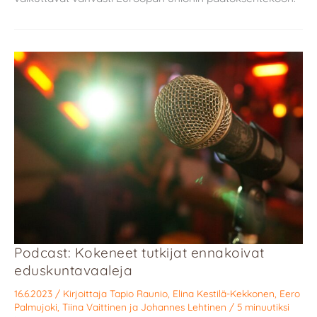
Podcast: Kokeneet tutkijat ennakoivat
eduskuntavaaleja
16.6.2023
/ Kirjoittaja
Tapio Raunio
,
Elina Kestilä-Kekkonen
,
Eero
Palmujoki
,
Tiina Vaittinen
ja
Johannes Lehtinen
/
5 minuutiksi