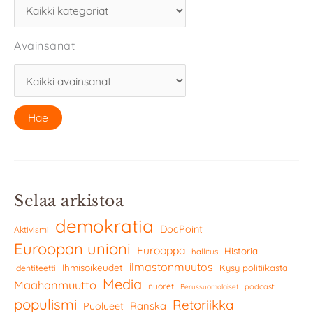
Avainsanat
Selaa arkistoa
demokratia
DocPoint
Aktivismi
Euroopan unioni
Eurooppa
Historia
hallitus
ilmastonmuutos
Ihmisoikeudet
Kysy politiikasta
Identiteetti
Media
Maahanmuutto
nuoret
podcast
Perussuomalaiset
populismi
Retoriikka
Ranska
Puolueet