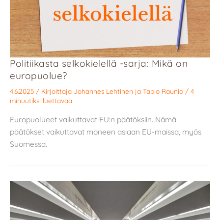
Politiikasta selkokielellä -sarja: Mikä on
europuolue?
4.6.2025
/ Kirjoittaja
Johannes Lehtinen
ja
Tapio Raunio
/
4
minuutiksi luettavaa
Europuolueet vaikuttavat EU:n päätöksiin. Nämä
päätökset vaikuttavat moneen asiaan EU-maissa, myös
Suomessa.