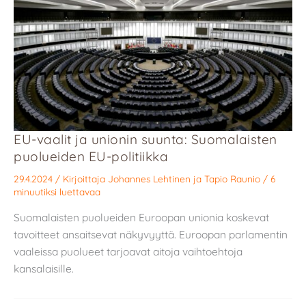
EU-vaalit ja unionin suunta: Suomalaisten
puolueiden EU-politiikka
29.4.2024
/ Kirjoittaja
Johannes Lehtinen
ja
Tapio Raunio
/
6
minuutiksi luettavaa
Suomalaisten puolueiden Euroopan unionia koskevat
tavoitteet ansaitsevat näkyvyyttä. Euroopan parlamentin
vaaleissa puolueet tarjoavat aitoja vaihtoehtoja
kansalaisille.