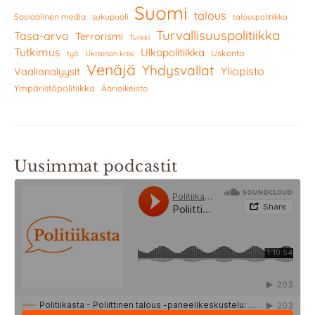
Suomi
talous
Sosiaalinen media
sukupuoli
talouspolitiikka
Turvallisuuspolitiikka
Tasa-arvo
Terrorismi
Turkki
Tutkimus
Ulkopolitiikka
Uskonto
työ
Ukrainan kriisi
Venäjä
Yhdysvallat
Yliopisto
Vaalianalyysit
Ympäristöpolitiikka
Äärioikeisto
Uusimmat podcastit