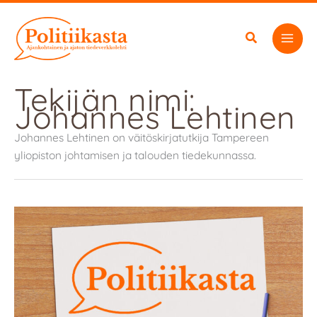
Siirry
sisältöön
Tekijän nimi:
Johannes Lehtinen
Johannes Lehtinen on väitöskirjatutkija Tampereen
yliopiston johtamisen ja talouden tiedekunnassa.