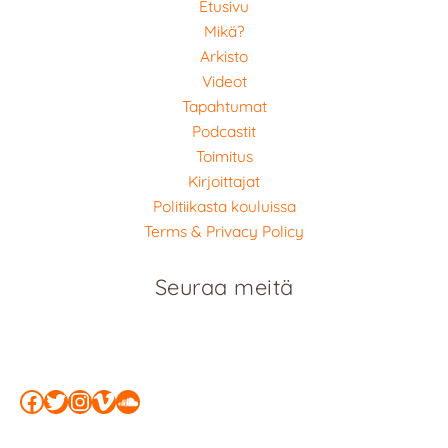
Etusivu
Mikä?
Arkisto
Videot
Tapahtumat
Podcastit
Toimitus
Kirjoittajat
Politiikasta kouluissa
Terms & Privacy Policy
Seuraa meitä
Facebook
Twitter
Instagram
Vimeo
SoundCloud