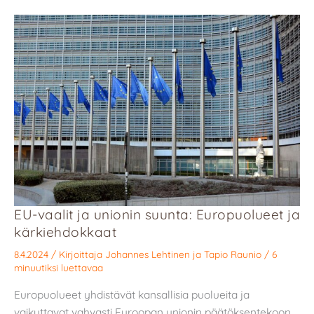
EU-vaalit ja unionin suunta: Europuolueet ja
kärkiehdokkaat
8.4.2024
/ Kirjoittaja
Johannes Lehtinen
ja
Tapio Raunio
/
6
minuutiksi luettavaa
Europuolueet yhdistävät kansallisia puolueita ja
vaikuttavat vahvasti Euroopan unionin päätöksentekoon.