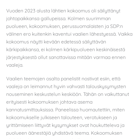
Vuoden 2023 alusta lähtien kokoomus oli säilyttänyt
johtopaikkansa gallupeissa. Kolmen suurimman
puolueen, kokoomuksen, perussuomalaisten ja SDP:n
välinen ero kuitenkin kaventui vaalien lähestyessä. Vaikka
kokoomus näytti kevään edetessä säilyttävän
kärkipaikkansa, ei kolmen kärkipuolueen keskinäisestä
järjestyksestä ollut sanottavissa mitään varmaa ennen
vaaleja.
Vaalien teemojen osalta panelistit nostivat esiin, että
vaaleja on leimannut hyvin vahvasti talouskysymysten
nouseminen keskustelun keskiöön. Tähän on vaikuttanut
erityisesti kokoomuksen johtava asema
kannatusmittauksissa. Paneelissa huomautettiin, miten
kokoomukselle julkiseen talouteen, verotukseen ja
yrittämiseen liittyvät kysymykset ovat houkutteleva ja
puolueen äänestäjiä yhdistävä teema. Kokoomuksen