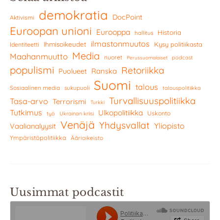
demokratia
DocPoint
Aktivismi
Euroopan unioni
Eurooppa
Historia
hallitus
ilmastonmuutos
Ihmisoikeudet
Kysy politiikasta
Identiteetti
Media
Maahanmuutto
nuoret
podcast
Perussuomalaiset
populismi
Retoriikka
Ranska
Puolueet
Suomi
talous
Sosiaalinen media
sukupuoli
talouspolitiikka
Turvallisuuspolitiikka
Tasa-arvo
Terrorismi
Turkki
Tutkimus
Ulkopolitiikka
Uskonto
työ
Ukrainan kriisi
Venäjä
Yhdysvallat
Yliopisto
Vaalianalyysit
Ympäristöpolitiikka
Äärioikeisto
Uusimmat podcastit