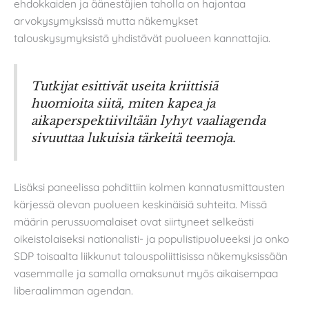
ehdokkaiden ja äänestäjien taholla on hajontaa
arvokysymyksissä mutta näkemykset
talouskysymyksistä yhdistävät puolueen kannattajia.
Tutkijat esittivät useita kriittisiä
huomioita siitä, miten kapea ja
aikaperspektiiviltään lyhyt vaaliagenda
sivuuttaa lukuisia tärkeitä teemoja.
Lisäksi paneelissa pohdittiin kolmen kannatusmittausten
kärjessä olevan puolueen keskinäisiä suhteita. Missä
määrin perussuomalaiset ovat siirtyneet selkeästi
oikeistolaiseksi nationalisti- ja populistipuolueeksi ja onko
SDP toisaalta liikkunut talouspoliittisissa näkemyksissään
vasemmalle ja samalla omaksunut myös aikaisempaa
liberaalimman agendan.