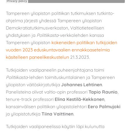
Tampereen yliopiston politiikan tutkimuksen tutkinto-
ohjelma järjesti yhdessä Tampereen yliopiston
Demokratiatutkimusverkoston, Valtiotieteellisen
yhdistyksen ja
Politiikasta
-verkkolehden kanssa
Tampereen yliopiston
kokeneiden politiikan tutkijoiden
vuoden 2023 eduskuntavaalien ennakkoasetelmia
käsitelleen paneelikeskustelun
21.3.2023.
Tutkijoiden vaalipaneelin puheenjohtajana toimi
Politiikasta
-lehden toimituskuntalainen ja Tampereen
yliopiston väitöskirjatutkija
Johannes Lehtinen
.
Panelisteina olivat valtio-opin professori
Tapio Raunio
,
tenure-track professori
Elina Kestilä-Kekkonen
,
kansainvälisen politiikan yliopistolehtori
Eero Palmujoki
ja yliopistotutkija
Tiina Vaittinen
.
Tutkijoiden vaalipaneelissa käytiin läpi kulunutta