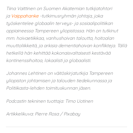
Tiina Vaittinen on Suomen Akatemian tutkijatohtori
ja
Vaippahanke
-tutkimusryhmän johtaja, joka
työskentelee globaalin terveys- ja sosiaalipolitiikan
oppiaineessa Tampereen yliopistossa. Hän on tutkinut
mm. hoivaetiikkaa, vanhushoivan taloutta, hoitoalan
muuttoliikkeitä, ja arkisia dementiahoivan konflikteja. Tällä
hetkellä hän kehittää kokonaisvaltaisesti kestävää
kontinenssihoitoa, lokaalisti ja globaalisti.
Johannes Lehtinen on väitöskirjatutkija Tampereen
yliopiston johtamisen ja talouden tiedekunnassa ja
Politiikasta-lehden toimituskunnan jäsen.
Podcastin tekninen tuottaja: Timo Uotinen
Artikkelikuva: Pierre Rosa / Pixabay