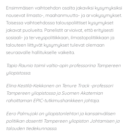
Ensimmäisen vaihtoehdon osalta jakaviksi kysymyksiksi
nousevat ilmasto-, maahanmuutto- ja arvokysymykset.
Toisessa vaihtoehdossa talouspoliittiset kysymykset
jakavat puolueita. Panelistit arvioivat, että erityisesti
sosiaali- ja terveyspolitiikkaan, ilmastopolitiikkaan ja
talouteen liittyvät kysymykset tulevat olemaan
seuraavalle hallitukselle vaikeita.
Tapio Raunio toimii valtio-opin professorina Tampereen
yliopistossa.
Elina Kestilä-Kekkonen on Tenure Track -professori
Tampereen yliopistossa ja Suomen Akatemian
rahoittaman EPIC-tutkimushankkeen johtaja.
Eero Palmujoki on yliopistonlehtori ja kansainvälisen
politiikan dosentti Tampereen yliopiston Johtamisen ja
talouden tiedekunnassa.