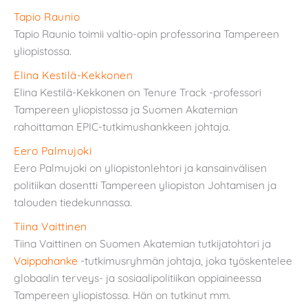
Tapio Raunio
Tapio Raunio toimii valtio-opin professorina Tampereen
yliopistossa.
Elina Kestilä-Kekkonen
Elina Kestilä-Kekkonen on Tenure Track -professori
Tampereen yliopistossa ja Suomen Akatemian
rahoittaman EPIC-tutkimushankkeen johtaja.
Eero Palmujoki
Eero Palmujoki on yliopistonlehtori ja kansainvälisen
politiikan dosentti Tampereen yliopiston Johtamisen ja
talouden tiedekunnassa.
Tiina Vaittinen
Tiina Vaittinen on Suomen Akatemian tutkijatohtori ja
Vaippahanke
-tutkimusryhmän johtaja, joka työskentelee
globaalin terveys- ja sosiaalipolitiikan oppiaineessa
Tampereen yliopistossa. Hän on tutkinut mm.