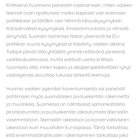
Kriittisenä huomiona panelistit nostivat esiin, miten vaalien
teemat ovat rajoittuneet melko kapeasti vain kotimaan
politiikkaan ja tältäkin osin lähinnä talouskysymyksiin.
Kansainvälisiä kysymyksiä, ilmastonmuutosta ja vihreää
siirtymää, Suomen toimintaa Naton jäsenenä tai EU-
politiikan suuria kysymyksiä ei käsitelty vaalien aikana.
Tutkijat pitivät tätä yhtäältä ymmärrettävänä piirteenä
vaalikeskusteluissa, mutta esittivät useita kriittisiä
huomioita siitä, miten kapea ja aikaperspektiiviltään lyhyt
vaaliagenda sivuuttaa lukuisia tärkeitä teemoja.
Huomio vaalien agendan kaventumisesta sai panelistit
pohtimaan myös suomalaisen puoluekentän rakennetta
ja muutoksia. Suomessa on nähtävissä samankaltaista
pirstaloitumista ja puoluekentän jakautumista liberaaliin
vasemmistoon, liberaaliin oikeistoon ja konservatiiviseen
oikeistoon kuin muuallakin Euroopassa. Tämä tarkoittaa,
että enemmistöhallitusten rakentaminen tarkoittaa joko