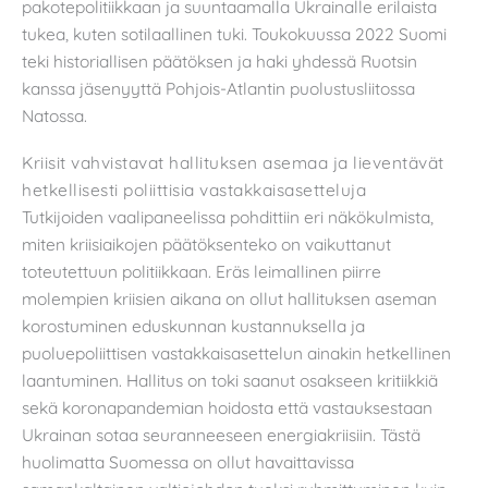
pakotepolitiikkaan ja suuntaamalla Ukrainalle erilaista
tukea, kuten sotilaallinen tuki. Toukokuussa 2022 Suomi
teki historiallisen päätöksen ja haki yhdessä Ruotsin
kanssa jäsenyyttä Pohjois-Atlantin puolustusliitossa
Natossa.
Kriisit vahvistavat hallituksen asemaa ja lieventävät
hetkellisesti poliittisia vastakkaisasetteluja
Tutkijoiden vaalipaneelissa pohdittiin eri näkökulmista,
miten kriisiaikojen päätöksenteko on vaikuttanut
toteutettuun politiikkaan. Eräs leimallinen piirre
molempien kriisien aikana on ollut hallituksen aseman
korostuminen eduskunnan kustannuksella ja
puoluepoliittisen vastakkaisasettelun ainakin hetkellinen
laantuminen. Hallitus on toki saanut osakseen kritiikkiä
sekä koronapandemian hoidosta että vastauksestaan
Ukrainan sotaa seuranneeseen energiakriisiin. Tästä
huolimatta Suomessa on ollut havaittavissa