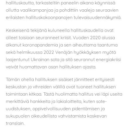
hallituskautta, tarkasteltiin paneelin aikana käynnissä
ollutta vaalikampanjaa ja pohdittiin vaaleja seuraavien
erilaisten hallituskokoonpanojen tulevaisuudennäkymiä.
Keskeisenä tekijänä kuluneella hallituskaudella ovat
olleet toisiaan seuranneet kriisit. Vuoden 2020 alussa
alkanut koronapandemia ja sen aiheuttama taantuma
sekä helmikuussa 2022 Venäjän hyökkäyksen myötä
laajentunut Ukrainan sota ja sitä seurannut energiakriisi
veivät huomattavan osan hallituksen ajasta.
Tämän ohella hallituksen sisäiset jännitteet erityisesti
keskustan ja vihreiden välillä ovat tuoneet hallituksen
toimintaan kitkaa. Tästä huolimatta hallitus vei läpi useita
merkittäviä hankkeita ja lakialoitteita, kuten sote-
uudistuksen, oppivelvollisuuden pidentämisen ja
sukupuolen oikeudellista vahvistamista koskevan
translain.