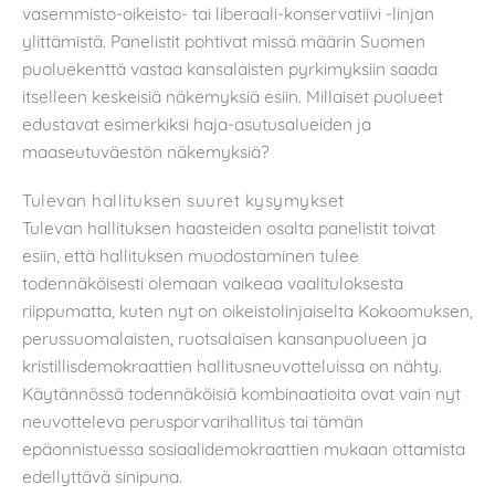
vasemmisto-oikeisto- tai liberaali-konservatiivi -linjan
ylittämistä. Panelistit pohtivat missä määrin Suomen
puoluekenttä vastaa kansalaisten pyrkimyksiin saada
itselleen keskeisiä näkemyksiä esiin. Millaiset puolueet
edustavat esimerkiksi haja-asutusalueiden ja
maaseutuväestön näkemyksiä?
Tulevan hallituksen suuret kysymykset
Tulevan hallituksen haasteiden osalta panelistit toivat
esiin, että hallituksen muodostaminen tulee
todennäköisesti olemaan vaikeaa vaalituloksesta
riippumatta, kuten nyt on oikeistolinjaiselta Kokoomuksen,
perussuomalaisten, ruotsalaisen kansanpuolueen ja
kristillisdemokraattien hallitusneuvotteluissa on nähty.
Käytännössä todennäköisiä kombinaatioita ovat vain nyt
neuvotteleva perusporvarihallitus tai tämän
epäonnistuessa sosiaalidemokraattien mukaan ottamista
edellyttävä sinipuna.