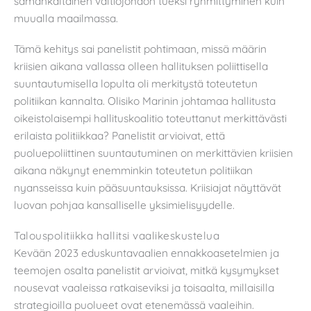
samankaltainen valtiojohdon tueksi ryhmittyminen kuin
muualla maailmassa.
Tämä kehitys sai panelistit pohtimaan, missä määrin
kriisien aikana vallassa olleen hallituksen poliittisella
suuntautumisella lopulta oli merkitystä toteutetun
politiikan kannalta. Olisiko Marinin johtamaa hallitusta
oikeistolaisempi hallituskoalitio toteuttanut merkittävästi
erilaista politiikkaa? Panelistit arvioivat, että
puoluepoliittinen suuntautuminen on merkittävien kriisien
aikana näkynyt enemminkin toteutetun politiikan
nyansseissa kuin pääsuuntauksissa. Kriisiajat näyttävät
luovan pohjaa kansalliselle yksimielisyydelle.
Talouspolitiikka hallitsi vaalikeskustelua
Kevään 2023 eduskuntavaalien ennakkoasetelmien ja
teemojen osalta panelistit arvioivat, mitkä kysymykset
nousevat vaaleissa ratkaiseviksi ja toisaalta, millaisilla
strategioilla puolueet ovat etenemässä vaaleihin.