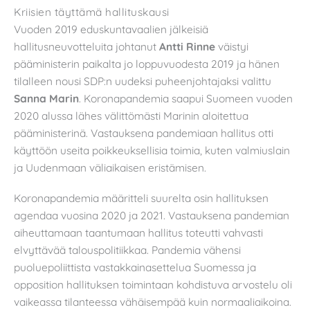
Kriisien täyttämä hallituskausi
Vuoden 2019 eduskuntavaalien jälkeisiä
hallitusneuvotteluita johtanut
Antti Rinne
väistyi
pääministerin paikalta jo loppuvuodesta 2019 ja hänen
tilalleen nousi SDP:n uudeksi puheenjohtajaksi valittu
Sanna Marin
. Koronapandemia saapui Suomeen vuoden
2020 alussa lähes välittömästi Marinin aloitettua
pääministerinä. Vastauksena pandemiaan hallitus otti
käyttöön useita poikkeuksellisia toimia, kuten valmiuslain
ja Uudenmaan väliaikaisen eristämisen.
Koronapandemia määritteli suurelta osin hallituksen
agendaa vuosina 2020 ja 2021. Vastauksena pandemian
aiheuttamaan taantumaan hallitus toteutti vahvasti
elvyttävää talouspolitiikkaa. Pandemia vähensi
puoluepoliittista vastakkainasettelua Suomessa ja
opposition hallituksen toimintaan kohdistuva arvostelu oli
vaikeassa tilanteessa vähäisempää kuin normaaliaikoina.