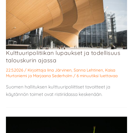
Kulttuuripolitiikan lupaukset ja todellisuus
talouskurin ajassa
22.5.2026
/ Kirjoittaja
Iina Järvinen
,
Sanna Lehtinen
,
Kaisa
Murtoniemi
ja
Marjaana Sederholm
/
6 minuutiksi luettavaa
Suomen hallituksen kulttuuripoliittiset tavoitteet ja
käytännön toimet ovat ristiriidassa keskenään.