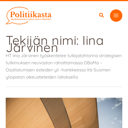
Siirry
sisältöön
Tekijän nimi: Iina
Järvinen
HT Iina Järvinen työskentelee tutkijatohtorina strategisen
tutkimuksen neuvoston rahoittamassa OBaMa –
Osallistumisen esteiden yli -hankkeessa Itä-Suomen
yliopiston oikeustieteiden laitoksella.