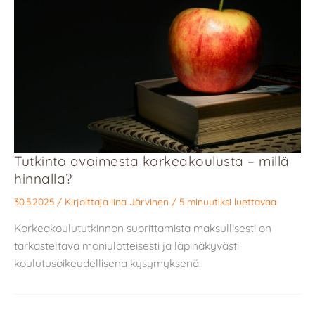
Tutkinto avoimesta korkeakoulusta – millä
hinnalla?
30.5.2025
/ Kirjoittaja
Iina Järvinen
/
5 minuutiksi luettavaa
Korkeakoulututkinnon suorittamista maksullisesti on
tarkasteltava moniulotteisesti ja läpinäkyvästi
koulutusoikeudellisena kysymyksenä.