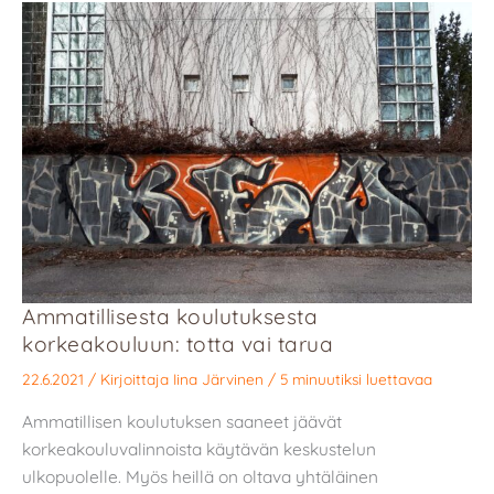
Ammatillisesta koulutuksesta
korkeakouluun: totta vai tarua
22.6.2021
/ Kirjoittaja
Iina Järvinen
/
5 minuutiksi luettavaa
Ammatillisen koulutuksen saaneet jäävät
korkeakouluvalinnoista käytävän keskustelun
ulkopuolelle. Myös heillä on oltava yhtäläinen