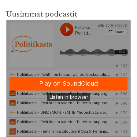
Uusimmat podcastit