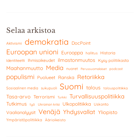
Selaa arkistoa
demokratia
DocPoint
Aktivismi
Euroopan unioni
Eurooppa
Historia
hallitus
ilmastonmuutos
Ihmisoikeudet
Kysy politiikasta
Identiteetti
Media
Maahanmuutto
nuoret
podcast
Perussuomalaiset
populismi
Retoriikka
Ranska
Puolueet
Suomi
talous
Sosiaalinen media
sukupuoli
talouspolitiikka
Turvallisuuspolitiikka
Tasa-arvo
Terrorismi
Turkki
Tutkimus
Ulkopolitiikka
Uskonto
työ
Ukrainan kriisi
Venäjä
Yhdysvallat
Yliopisto
Vaalianalyysit
Ympäristöpolitiikka
Äärioikeisto