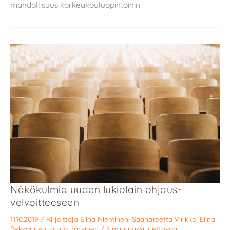
mahdollisuus korkeakouluopintoihin.
Näkökulmia uuden lukiolain ohjaus­
velvoitteeseen
11.10.2019
/ Kirjoittaja
Elina Nieminen
,
Saanareetta Virikko
,
Elina
Pekkarinen
ja
Iina Järvinen
/
8 minuutiksi luettavaa