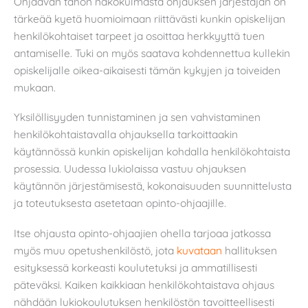
Ohjaavan tahon näkökulmasta ohjauksen järjestäjän on
tärkeää kyetä huomioimaan riittävästi kunkin opiskelijan
henkilökohtaiset tarpeet ja osoittaa herkkyyttä tuen
antamiselle. Tuki on myös saatava kohdennettua kullekin
opiskelijalle oikea-aikaisesti tämän kykyjen ja toiveiden
mukaan.
Yksilöllisyyden tunnistaminen ja sen vahvistaminen
henkilökohtaistavalla ohjauksella tarkoittaakin
käytännössä kunkin opiskelijan kohdalla henkilökohtaista
prosessia. Uudessa lukiolaissa vastuu ohjauksen
käytännön järjestämisestä, kokonaisuuden suunnittelusta
ja toteutuksesta asetetaan opinto-ohjaajille.
Itse ohjausta opinto-ohjaajien ohella tarjoaa jatkossa
myös muu opetushenkilöstö, jota
kuvataan
hallituksen
esityksessä korkeasti koulutetuksi ja ammatillisesti
päteväksi. Kaiken kaikkiaan henkilökohtaistava ohjaus
nähdään lukiokoulutuksen henkilöstön tavoitteellisesti