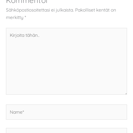
Sähköpostiosoitettasi ei julkaista.
Pakolliset kentät on
merkitty
*
Kirjoita
tähän..
Name*
Email*