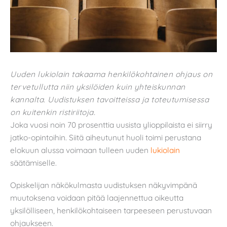
Uuden lukiolain takaama henkilökohtainen ohjaus on
tervetullutta niin yksilöiden kuin yhteiskunnan
kannalta. Uudistuksen tavoitteissa ja toteutumisessa
on kuitenkin ristiriitoja.
Joka vuosi noin 70 prosenttia uusista ylioppilaista ei siirry
jatko-opintoihin. Siitä aiheutunut huoli toimi perustana
elokuun alussa voimaan tulleen uuden
lukiolain
säätämiselle.
Opiskelijan näkökulmasta uudistuksen näkyvimpänä
muutoksena voidaan pitää laajennettua oikeutta
yksilölliseen, henkilökohtaiseen tarpeeseen perustuvaan
ohjaukseen.