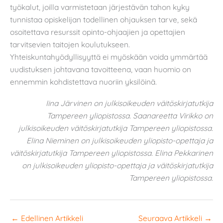
työkalut, joilla varmistetaan järjestävän tahon kyky
tunnistaa opiskelijan todellinen ohjauksen tarve, sekä
osoitettava resurssit opinto-ohjaajien ja opettajien
tarvitsevien taitojen koulutukseen.
Yhteiskuntahyödyllisyyttä ei myöskään voida ymmärtää
uudistuksen johtavana tavoitteena, vaan huomio on
ennemmin kohdistettava nuoriin yksilöinä.
Iina Järvinen on julkisoikeuden väitöskirjatutkija
Tampereen yliopistossa.
Saanareetta Virikko on
julkisoikeuden väitöskirjatutkija Tampereen yliopistossa.
Elina Nieminen on julkisoikeuden yliopisto-opettaja ja
väitöskirjatutkija Tampereen yliopistossa.
Elina Pekkarinen
on julkisoikeuden yliopisto-opettaja ja väitöskirjatutkija
Tampereen yliopistossa.
←
Edellinen Artikkeli
Seuraava Artikkeli
→