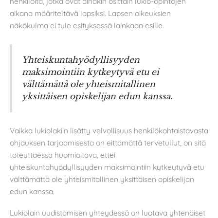
henkilöitä, jotka ovat ainakin osittain lukio-opintojen
aikana määriteltävä lapsiksi. Lapsen oikeuksien
näkökulma ei tule esityksessä lainkaan esille.
Yhteiskuntahyödyllisyyden
maksimointiin kytkeytyvä etu ei
välttämättä ole yhteismitallinen
yksittäisen opiskelijan edun kanssa.
Vaikka lukiolakiin lisätty velvollisuus henkilökohtaistavasta
ohjauksen tarjoamisesta on eittämättä tervetullut, on sitä
toteuttaessa huomioitava, ettei
yhteiskuntahyödyllisyyden maksimointiin kytkeytyvä etu
välttämättä ole yhteismitallinen yksittäisen opiskelijan
edun kanssa.
Lukiolain uudistamisen yhteydessä on luotava yhtenäiset