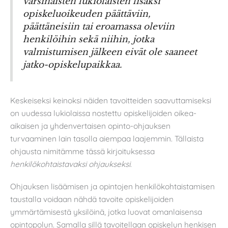
varsinaisten lukiolaisten lisäksi
opiskeluoikeuden päättäviin,
päättäneisiin tai eroamassa oleviin
henkilöihin sekä niihin, jotka
valmistumisen jälkeen eivät ole saaneet
jatko-opiskelupaikkaa.
Keskeiseksi keinoksi näiden tavoitteiden saavuttamiseksi
on uudessa lukiolaissa nostettu opiskelijoiden oikea-
aikaisen ja yhdenvertaisen opinto-ohjauksen
turvaaminen lain tasolla aiempaa laajemmin. Tällaista
ohjausta nimitämme tässä kirjoituksessa
henkilökohtaistavaksi ohjaukseksi
.
Ohjauksen lisäämisen ja opintojen henkilökohtaistamisen
taustalla voidaan nähdä tavoite opiskelijoiden
ymmärtämisestä yksilöinä, jotka luovat omanlaisensa
opintopolun. Samalla sillä tavoitellaan opiskelun henkisen