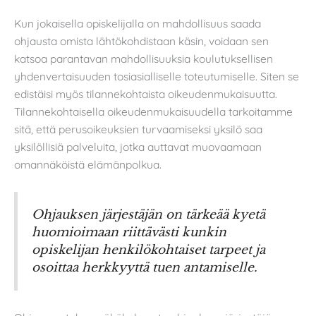
Kun jokaisella opiskelijalla on mahdollisuus saada
ohjausta omista lähtökohdistaan käsin, voidaan sen
katsoa parantavan mahdollisuuksia koulutuksellisen
yhdenvertaisuuden tosiasialliselle toteutumiselle. Siten se
edistäisi myös tilannekohtaista oikeudenmukaisuutta.
Tilannekohtaisella oikeudenmukaisuudella tarkoitamme
sitä, että perusoikeuksien turvaamiseksi yksilö saa
yksilöllisiä palveluita, jotka auttavat muovaamaan
omannäköistä elämänpolkua.
Ohjauksen järjestäjän on tärkeää kyetä
huomioimaan riittävästi kunkin
opiskelijan henkilökohtaiset tarpeet ja
osoittaa herkkyyttä tuen antamiselle.