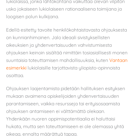
lukiolaissa, jonka lähtökohtana vaikuttaa olevan vilpitön
usko jokaiseen lukiolaiseen rationaalisena toimijana ja
loogisen polun kulkijana.
Edellä esitetty tavoite henkilökohtaistavasta ohjauksesta
on kunnianhimoinen. Jalo ideaali sivistyksellisten
oikeuksien ja yhdenvertaisuuden vahvistumisesta
ohjauksen keinoin sisältää nimittäin tosiasiallisesti monen
suuntaisia toteuttamisen mahdollisuuksia, kuten
Vantaan
esimerkki
lukiolaisille tarjottavista yliopisto-opinnoista
osoittaa.
Ohjauksen laajentamista pidetään hallituksen esityksen
mukaan avaimena opiskelijoiden yhdenvertaisuuden
parantamiseen, vaikka resursseja tai erityisosaamista
ohjauksen antamiseen ei välttämättä olekaan.
Yhdenkään nuoren oppimispotentiaalia ei haluttaisi
hukata, mutta sen toteuttamiseen ei ole olemassa yhtä
oikeaa, ennalta määrättyä tapaa.