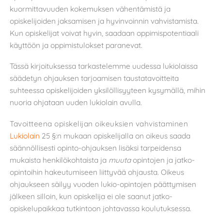
kuormittavuuden kokemuksen vähentämistä ja
opiskelijoiden jaksamisen ja hyvinvoinnin vahvistamista.
Kun opiskelijat voivat hyvin, saadaan oppimispotentiaali
käyttöön ja oppimistulokset paranevat.
Tässä kirjoituksessa tarkastelemme uudessa lukiolaissa
säädetyn ohjauksen tarjoamisen taustatavoitteita
suhteessa opiskelijoiden yksilöllisyyteen kysymällä, mihin
nuoria ohjataan uuden lukiolain avulla.
Tavoitteena opiskelijan oikeuksien vahvistaminen
Lukiolain
25 §:n mukaan opiskelijalla on oikeus saada
säännöllisesti opinto-ohjauksen lisäksi tarpeidensa
mukaista henkilökohtaista ja
muuta
opintojen ja jatko-
opintoihin hakeutumiseen liittyvää ohjausta. Oikeus
ohjaukseen säilyy vuoden lukio-opintojen päättymisen
jälkeen silloin, kun opiskelija ei ole saanut jatko-
opiskelupaikkaa tutkintoon johtavassa koulutuksessa.