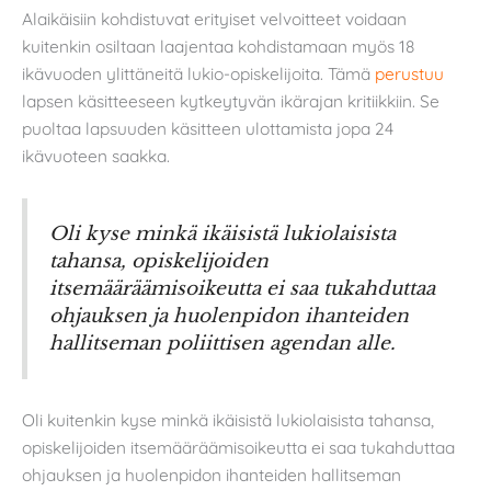
Alaikäisiin kohdistuvat erityiset velvoitteet voidaan
kuitenkin osiltaan laajentaa kohdistamaan myös 18
ikävuoden ylittäneitä lukio-opiskelijoita. Tämä
perustuu
lapsen käsitteeseen kytkeytyvän ikärajan kritiikkiin. Se
puoltaa lapsuuden käsitteen ulottamista jopa 24
ikävuoteen saakka.
Oli kyse minkä ikäisistä lukiolaisista
tahansa, opiskelijoiden
itsemääräämisoikeutta ei saa tukahduttaa
ohjauksen ja huolenpidon ihanteiden
hallitseman poliittisen agendan alle.
Oli kuitenkin kyse minkä ikäisistä lukiolaisista tahansa,
opiskelijoiden itsemääräämisoikeutta ei saa tukahduttaa
ohjauksen ja huolenpidon ihanteiden hallitseman