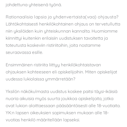
johdettuna yhteisenä työnä.
Rationaalisia lapsia ja yhdenvertaista(vaa) ohjausta?
Lähtökohtaisesti henkilökohtainen ohjaus on tervetullutta
niin yksilöiden kuin yhteiskunnan kannalta. Huomiomme
kiinnittyi kuitenkin erilaisiin uudistuksen tavoitetta ja
toteutusta koskeviin ristiriitoihin, joita nostamme
seuraavassa esille.
Ensimmäinen ristiriita liittyy henkilökohtaistavan
ohjauksen kohteeseen eli opiskelijoihin. Miten opiskelijat
uudessa lukiolaissa ymmärretään?
Yksilön näkökulmasta uudistus koskee paitsi täysi-ikäisiä
nuoria aikuisia myös suurta joukkoa opiskelijoita, jotka
ovat lukion aloittaessaan pääsääntöisesti alle 18-vuotiaita.
YK:n lapsen oikeuksien sopimuksen mukaan alle 18-
vuotias henkilö määritellään lapseksi.