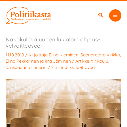
Siirry
sisältöön
Näkökulmia uuden lukiolain ohjaus­
velvoitteeseen
11.10.2019
/ Kirjoittaja
Elina Nieminen
,
Saanareetta Virikko
,
Elina Pekkarinen
ja
Iina Järvinen
/
Artikkelit
/
koulu
,
lainsäädäntö
,
nuoret
/
8 minuutiksi luettavaa