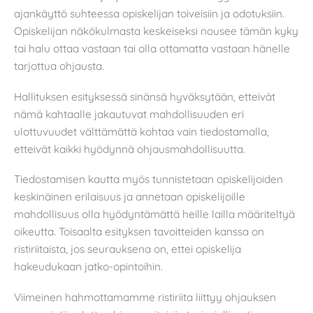
ajankäyttö suhteessa opiskelijan toiveisiin ja odotuksiin.
Opiskelijan näkökulmasta keskeiseksi nousee tämän kyky
tai halu ottaa vastaan tai olla ottamatta vastaan hänelle
tarjottua ohjausta.
Hallituksen esityksessä sinänsä hyväksytään, etteivät
nämä kahtaalle jakautuvat mahdollisuuden eri
ulottuvuudet välttämättä kohtaa vain tiedostamalla,
etteivät kaikki hyödynnä ohjausmahdollisuutta.
Tiedostamisen kautta myös tunnistetaan opiskelijoiden
keskinäinen erilaisuus ja annetaan opiskelijoille
mahdollisuus olla hyödyntämättä heille lailla määriteltyä
oikeutta. Toisaalta esityksen tavoitteiden kanssa on
ristiriitaista, jos seurauksena on, ettei opiskelija
hakeudukaan jatko-opintoihin.
Viimeinen hahmottamamme ristiriita liittyy ohjauksen