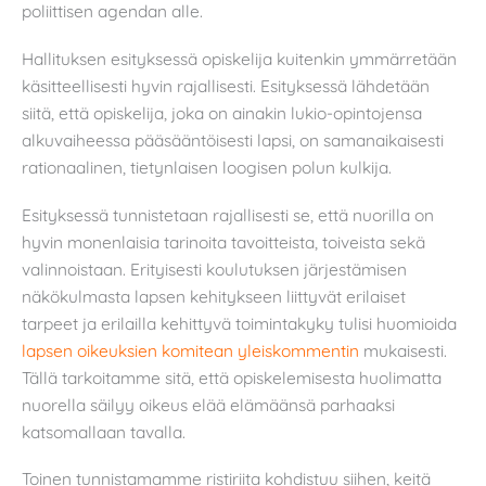
poliittisen agendan alle.
Hallituksen esityksessä opiskelija kuitenkin ymmärretään
käsitteellisesti hyvin rajallisesti. Esityksessä lähdetään
siitä, että opiskelija, joka on ainakin lukio-opintojensa
alkuvaiheessa pääsääntöisesti lapsi, on samanaikaisesti
rationaalinen, tietynlaisen loogisen polun kulkija.
Esityksessä tunnistetaan rajallisesti se, että nuorilla on
hyvin monenlaisia tarinoita tavoitteista, toiveista sekä
valinnoistaan. Erityisesti koulutuksen järjestämisen
näkökulmasta lapsen kehitykseen liittyvät erilaiset
tarpeet ja erilailla kehittyvä toimintakyky tulisi huomioida
lapsen oikeuksien komitean yleiskommentin
mukaisesti.
Tällä tarkoitamme sitä, että opiskelemisesta huolimatta
nuorella säilyy oikeus elää elämäänsä parhaaksi
katsomallaan tavalla.
Toinen tunnistamamme ristiriita kohdistuu siihen, keitä