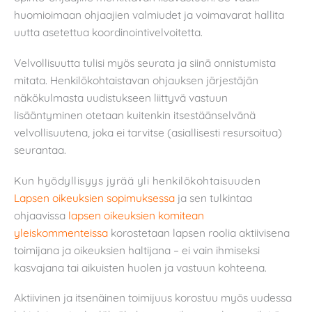
huomioimaan ohjaajien valmiudet ja voimavarat hallita
uutta asetettua koordinointivelvoitetta.
Velvollisuutta tulisi myös seurata ja siinä onnistumista
mitata. Henkilökohtaistavan ohjauksen järjestäjän
näkökulmasta uudistukseen liittyvä vastuun
lisääntyminen otetaan kuitenkin itsestäänselvänä
velvollisuutena, joka ei tarvitse (asiallisesti resursoitua)
seurantaa.
Kun hyödyllisyys jyrää yli henkilökohtaisuuden
Lapsen oikeuksien sopimuksessa
ja sen tulkintaa
ohjaavissa
lapsen oikeuksien komitean
yleiskommenteissa
korostetaan lapsen roolia aktiivisena
toimijana ja oikeuksien haltijana – ei vain ihmiseksi
kasvajana tai aikuisten huolen ja vastuun kohteena.
Aktiivinen ja itsenäinen toimijuus korostuu myös uudessa