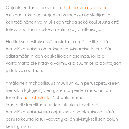
Ohjauksen tarkoituksena on
hallituksen esityksen
mukaan tukea opintojen eri vaiheessa opiskelijaa ja
kehittää hänen valmiuksiaan tehdä sekä koulutusta että
tulevaisuuttaan koskevia valintoja ja ratkaisuja.
Hallituksen esityksessä nostetaan myös esille, että
henkilökohtaisen ohjauksen vahvistamisella pyritään
edistämään niiden opiskelijoiden asemaa, joilla ei
välttämättä ole riittäviä valmiuksia suunnitella opintojaan
ja tulevaisuuttaan.
Yhtäläinen mahdollisuus muuhun kuin perusopetukseen,
henkilön kykyjen ja erityisten tarpeiden mukaan, on
turvattu
perustuslailla
. Nähdäksemme
ihanteellisimmillaan uuden lukiolain tavoitteet
henkilökohtaistavasta ohjauksesta konkretisoivat tätä
perusoikeutta ja turvaavat yksilön sivistyksellisen polun
kehittymistä.