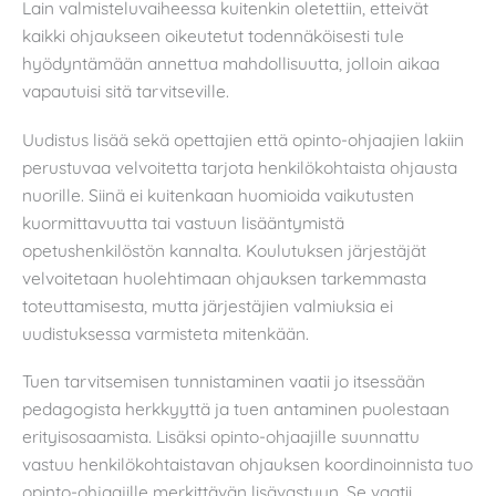
Lain valmisteluvaiheessa kuitenkin oletettiin, etteivät
kaikki ohjaukseen oikeutetut todennäköisesti tule
hyödyntämään annettua mahdollisuutta, jolloin aikaa
vapautuisi sitä tarvitseville.
Uudistus lisää sekä opettajien että opinto-ohjaajien lakiin
perustuvaa velvoitetta tarjota henkilökohtaista ohjausta
nuorille. Siinä ei kuitenkaan huomioida vaikutusten
kuormittavuutta tai vastuun lisääntymistä
opetushenkilöstön kannalta. Koulutuksen järjestäjät
velvoitetaan huolehtimaan ohjauksen tarkemmasta
toteuttamisesta, mutta järjestäjien valmiuksia ei
uudistuksessa varmisteta mitenkään.
Tuen tarvitsemisen tunnistaminen vaatii jo itsessään
pedagogista herkkyyttä ja tuen antaminen puolestaan
erityisosaamista. Lisäksi opinto-ohjaajille suunnattu
vastuu henkilökohtaistavan ohjauksen koordinoinnista tuo
opinto-ohjaajille merkittävän lisävastuun. Se vaatii