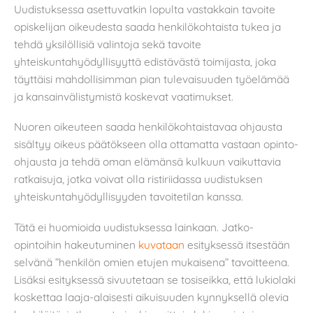
Uudistuksessa asettuvatkin lopulta vastakkain tavoite
opiskelijan oikeudesta saada henkilökohtaista tukea ja
tehdä yksilöllisiä valintoja sekä tavoite
yhteiskuntahyödyllisyyttä edistävästä toimijasta, joka
täyttäisi mahdollisimman pian tulevaisuuden työelämää
ja kansainvälistymistä koskevat vaatimukset.
Nuoren oikeuteen saada henkilökohtaistavaa ohjausta
sisältyy oikeus päätökseen olla ottamatta vastaan opinto-
ohjausta ja tehdä oman elämänsä kulkuun vaikuttavia
ratkaisuja, jotka voivat olla ristiriidassa uudistuksen
yhteiskuntahyödyllisyyden tavoitetilan kanssa.
Tätä ei huomioida uudistuksessa lainkaan. Jatko-
opintoihin hakeutuminen
kuvataan
esityksessä itsestään
selvänä ”henkilön omien etujen mukaisena” tavoitteena.
Lisäksi esityksessä sivuutetaan se tosiseikka, että lukiolaki
koskettaa laaja-alaisesti aikuisuuden kynnyksellä olevia