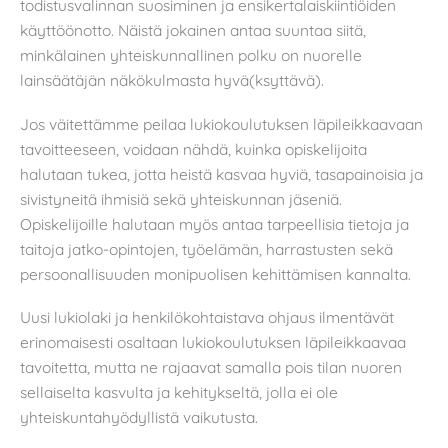
todistusvalinnan suosiminen ja ensikertalaiskiintiöiden
käyttöönotto. Näistä jokainen antaa suuntaa siitä,
minkälainen yhteiskunnallinen polku on nuorelle
lainsäätäjän näkökulmasta hyvä(ksyttävä).
Jos väitettämme peilaa lukiokoulutuksen läpileikkaavaan
tavoitteeseen, voidaan nähdä, kuinka opiskelijoita
halutaan tukea, jotta heistä kasvaa hyviä, tasapainoisia ja
sivistyneitä ihmisiä sekä yhteiskunnan jäseniä.
Opiskelijoille halutaan myös antaa tarpeellisia tietoja ja
taitoja jatko-opintojen, työelämän, harrastusten sekä
persoonallisuuden monipuolisen kehittämisen kannalta.
Uusi lukiolaki ja henkilökohtaistava ohjaus ilmentävät
erinomaisesti osaltaan lukiokoulutuksen läpileikkaavaa
tavoitetta, mutta ne rajaavat samalla pois tilan nuoren
sellaiselta kasvulta ja kehitykseltä, jolla ei ole
yhteiskuntahyödyllistä vaikutusta.