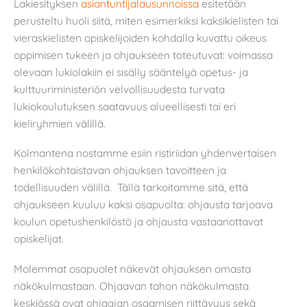
Lakiesityksen
asiantuntijalausunnoissa
esitetään
perusteltu huoli siitä, miten esimerkiksi kaksikielisten tai
vieraskielisten opiskelijoiden kohdalla kuvattu oikeus
oppimisen tukeen ja ohjaukseen toteutuvat: voimassa
olevaan lukiolakiin ei sisälly sääntelyä opetus- ja
kulttuuriministeriön velvollisuudesta turvata
lukiokoulutuksen saatavuus alueellisesti tai eri
kieliryhmien välillä.
Kolmantena nostamme esiin ristiriidan yhdenvertaisen
henkilökohtaistavan ohjauksen tavoitteen ja
todellisuuden välillä. Tällä tarkoitamme sitä, että
ohjaukseen kuuluu kaksi osapuolta: ohjausta tarjoava
koulun opetushenkilöstö ja ohjausta vastaanottavat
opiskelijat.
Molemmat osapuolet näkevät ohjauksen omasta
näkökulmastaan. Ohjaavan tahon näkökulmasta
keskiössä ovat ohjaajan osaamisen riittävyys sekä