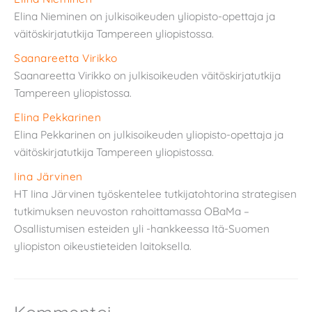
Elina Nieminen on julkisoikeuden yliopisto-opettaja ja
väitöskirjatutkija Tampereen yliopistossa.
Saanareetta Virikko
Saanareetta Virikko on julkisoikeuden väitöskirjatutkija
Tampereen yliopistossa.
Elina Pekkarinen
Elina Pekkarinen on julkisoikeuden yliopisto-opettaja ja
väitöskirjatutkija Tampereen yliopistossa.
Iina Järvinen
HT Iina Järvinen työskentelee tutkijatohtorina strategisen
tutkimuksen neuvoston rahoittamassa OBaMa –
Osallistumisen esteiden yli -hankkeessa Itä-Suomen
yliopiston oikeustieteiden laitoksella.
Kommentoi