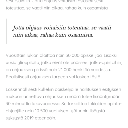
resursointiin. Jotta ohjaus voitaisiin tosiasiallisesti
toteuttaa, se vaatii niin aikaa, rahaa kuin osaamista.
Jotta ohjaus voitaisiin toteuttaa, se vaatii
niin aikaa, rahaa kuin osaamista.
Vuosittain lukion aloittaa noin 30 000 opiskelijaa. Lisäksi
uusia ylioppilaita, jotka eivät ole päässeet jatko-opintoihin,
on ohjauksen piirissä noin 21 000 henkilöä vuodessa.
Realistisesti ohjauksen tarpeen voi laskea tästä.
Laskennallisesti kullekin opiskelijalle hallituksen esityksen
mukaan annettava ohjauksen määrä tulee lisääntymään
30 minuuttia lukuvuodessa. Se tarkoittaa lukioiden opinto-
ohjaajille noin 10 500 vuotuisen työtunnin lisäystä
syksystä 2019 eteenpäin.