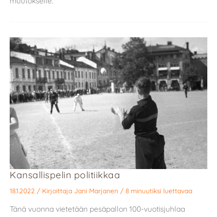
muutokselle.
Kansallispelin politiikkaa
18.1.2022
/ Kirjoittaja
Jani Marjanen
/
8 minuutiksi luettavaa
Tänä vuonna vietetään pesäpallon 100-vuotisjuhlaa