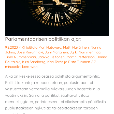
Parlamentaarisen politiikan ajat
9.2.2023
/ Kirjoittaja
Mari Hatavara
,
Matti Hyvärinen
,
Nanny
Jolma
,
Jussi Kurunmäki
,
Jani Marjanen
,
Jyrki Nummenmaa
,
Timo Nummenmaa
,
Jaakko Peltonen
,
Martin Pettersson
,
Hanna
Rautajoki
,
Kirsi Sandberg
,
Kari Teräs
ja
Risto Turunen
/
7
minuutiksi luettavaa
Aika on keskeisessä osassa poliittista argumentointia.
Poliittisia kantoja muodostetaan, puolustetaan tai
vastustetaan vetoamalla tulevaisuuden haasteisiin ja
vaatimuksiin. Samalla poliitikot saattavat viitata
menneisyyteen, perinteeseen tai aikaisempiin päätöksiin
puolustaakseen nykytilaa tai osoittaakseen tarpeen