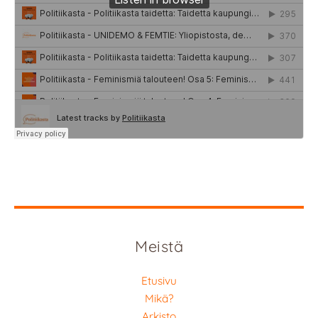
Meistä
Etusivu
Mikä?
Arkisto