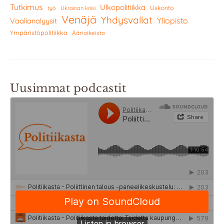
Tutkimus
Ulkopolitiikka
Uskonto
työ
Ukrainan kriisi
Venäjä
Yhdysvallat
Yliopisto
Vaalianalyysit
Ympäristöpolitiikka
Äärioikeisto
Uusimmat podcastit