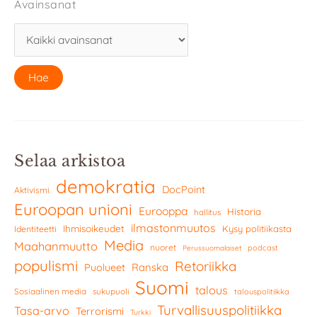
Avainsanat
Selaa arkistoa
demokratia
DocPoint
Aktivismi
Euroopan unioni
Eurooppa
Historia
hallitus
ilmastonmuutos
Ihmisoikeudet
Kysy politiikasta
Identiteetti
Media
Maahanmuutto
nuoret
podcast
Perussuomalaiset
populismi
Retoriikka
Ranska
Puolueet
Suomi
talous
Sosiaalinen media
sukupuoli
talouspolitiikka
Turvallisuuspolitiikka
Tasa-arvo
Terrorismi
Turkki