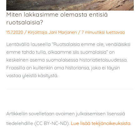
Miten lakkasimme olemasta entisiä
ruotsalaisia?
15.7.2020
/ Kirjoittaja
Jani Marjanen
/
7 minuutiksi luettavaa
Lentävällä lauseella ”Ruotsalaisia emme ole, venäläisiksi
emme tahdo tulla, olkaamme siis suomalaisia” on
keskeinen asema suomalaisessa historiatietoisuudessa.
Fraasilla on kuitenkin oma historiansa, joka ei täysin
vastaa yleistä käsitystä.
Artikkeliin sovelletaan avoimen julkaisemisen lisenssiä
tiedelehdille (CC BY-NC-ND).
Lue lisää tekijänoikeuksista
.