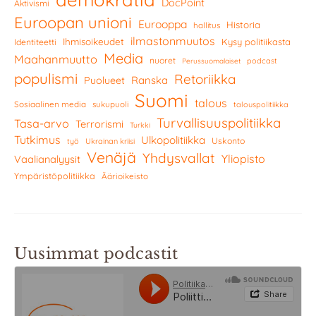
DocPoint
Aktivismi
Euroopan unioni
Eurooppa
Historia
hallitus
ilmastonmuutos
Ihmisoikeudet
Kysy politiikasta
Identiteetti
Media
Maahanmuutto
nuoret
podcast
Perussuomalaiset
populismi
Retoriikka
Ranska
Puolueet
Suomi
talous
Sosiaalinen media
sukupuoli
talouspolitiikka
Turvallisuuspolitiikka
Tasa-arvo
Terrorismi
Turkki
Tutkimus
Ulkopolitiikka
Uskonto
työ
Ukrainan kriisi
Venäjä
Yhdysvallat
Yliopisto
Vaalianalyysit
Ympäristöpolitiikka
Äärioikeisto
Uusimmat podcastit