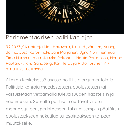
Parlamentaarisen politiikan ajat
9.2.2023
/ Kirjoittaja
Mari Hatavara
,
Matti Hyvärinen
,
Nanny
Jolma
,
Jussi Kurunmäki
,
Jani Marjanen
,
Jyrki Nummenmaa
,
Timo Nummenmaa
,
Jaakko Peltonen
,
Martin Pettersson
,
Hanna
Rautajoki
,
Kirsi Sandberg
,
Kari Teräs
ja
Risto Turunen
/
7
minuutiksi luettavaa
Aika on keskeisessä osassa poliittista argumentointia.
Poliittisia kantoja muodostetaan, puolustetaan tai
vastustetaan vetoamalla tulevaisuuden haasteisiin ja
vaatimuksiin. Samalla poliitikot saattavat viitata
menneisyyteen, perinteeseen tai aikaisempiin päätöksiin
puolustaakseen nykytilaa tai osoittaakseen tarpeen
muutokselle.