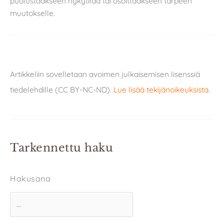
puolustaakseen nykytilaa tai osoittaakseen tarpeen
muutokselle.
Artikkeliin sovelletaan avoimen julkaisemisen lisenssiä
tiedelehdille (CC BY-NC-ND).
Lue lisää tekijänoikeuksista
.
Tarkennettu haku
Hakusana