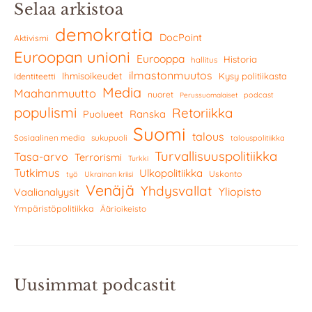
Selaa arkistoa
demokratia
DocPoint
Aktivismi
Euroopan unioni
Eurooppa
Historia
hallitus
ilmastonmuutos
Ihmisoikeudet
Kysy politiikasta
Identiteetti
Media
Maahanmuutto
nuoret
podcast
Perussuomalaiset
populismi
Retoriikka
Ranska
Puolueet
Suomi
talous
Sosiaalinen media
sukupuoli
talouspolitiikka
Turvallisuuspolitiikka
Tasa-arvo
Terrorismi
Turkki
Tutkimus
Ulkopolitiikka
Uskonto
työ
Ukrainan kriisi
Venäjä
Yhdysvallat
Yliopisto
Vaalianalyysit
Ympäristöpolitiikka
Äärioikeisto
Uusimmat podcastit