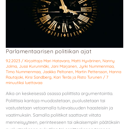
Parlamentaarisen politiikan ajat
9.2.2023
/ Kirjoittaja
Mari Hatavara
,
Matti Hyvärinen
,
Nanny
Jolma
,
Jussi Kurunmäki
,
Jani Marjanen
,
Jyrki Nummenmaa
,
Timo Nummenmaa
,
Jaakko Peltonen
,
Martin Pettersson
,
Hanna
Rautajoki
,
Kirsi Sandberg
,
Kari Teräs
ja
Risto Turunen
/
7
minuutiksi luettavaa
Aika on keskeisessä osassa poliittista argumentointia.
Poliittisia kantoja muodostetaan, puolustetaan tai
vastustetaan vetoamalla tulevaisuuden haasteisiin ja
vaatimuksiin. Samalla poliitikot saattavat viitata
menneisyyteen, perinteeseen tai aikaisempiin päätöksiin