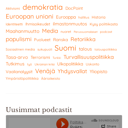
demokratia
DocPoint
Aktivismi
Euroopan unioni
Eurooppa
Historia
hallitus
ilmastonmuutos
Ihmisoikeudet
Kysy politiikasta
Identiteetti
Media
Maahanmuutto
nuoret
podcast
Perussuomalaiset
populismi
Retoriikka
Ranska
Puolueet
Suomi
talous
Sosiaalinen media
sukupuoli
talouspolitiikka
Turvallisuuspolitiikka
Tasa-arvo
Terrorismi
Turkki
Tutkimus
Ulkopolitiikka
Uskonto
työ
Ukrainan kriisi
Venäjä
Yhdysvallat
Yliopisto
Vaalianalyysit
Ympäristöpolitiikka
Äärioikeisto
Uusimmat podcastit