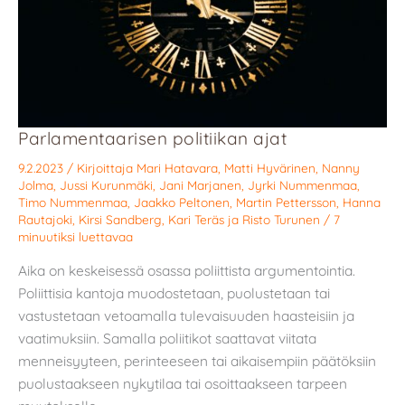
Parlamentaarisen politiikan ajat
9.2.2023
/ Kirjoittaja
Mari Hatavara
,
Matti Hyvärinen
,
Nanny
Jolma
,
Jussi Kurunmäki
,
Jani Marjanen
,
Jyrki Nummenmaa
,
Timo Nummenmaa
,
Jaakko Peltonen
,
Martin Pettersson
,
Hanna
Rautajoki
,
Kirsi Sandberg
,
Kari Teräs
ja
Risto Turunen
/
7
minuutiksi luettavaa
Aika on keskeisessä osassa poliittista argumentointia.
Poliittisia kantoja muodostetaan, puolustetaan tai
vastustetaan vetoamalla tulevaisuuden haasteisiin ja
vaatimuksiin. Samalla poliitikot saattavat viitata
menneisyyteen, perinteeseen tai aikaisempiin päätöksiin
puolustaakseen nykytilaa tai osoittaakseen tarpeen