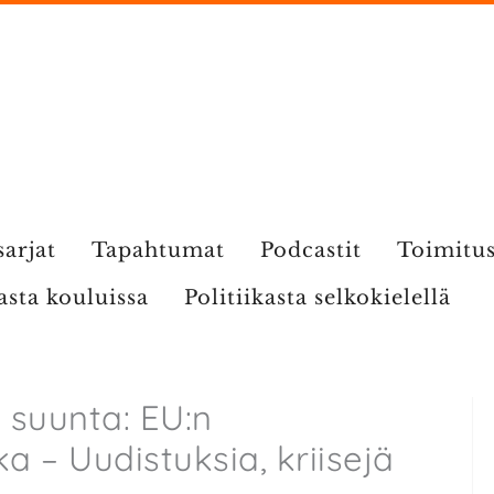
sarjat
Tapahtumat
Podcastit
Toimitu
kasta kouluissa
Politiikasta selkokielellä
n suunta: EU:n
kka – Uudistuksia, kriisejä