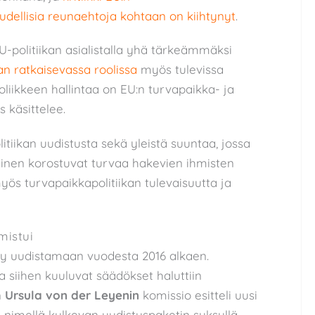
udellisia reunaehtoja kohtaan on kiihtynyt
.
U-politiikan asialistalla yhä tärkeämmäksi
an ratkaisevassa roolissa
myös tulevissa
liikkeen hallintaa on EU:n turvapaikka- ja
s käsittelee.
itiikan uudistusta sekä yleistä suuntaa, jossa
minen korostuvat turvaa hakevien ihmisten
yös turvapaikkapolitiikan tulevaisuutta ja
mistui
tty uudistamaan vuodesta 2016 alkaen.
a siihen kuuluvat säädökset haluttiin
n
Ursula von der Leyenin
komissio esitteli uusi
-nimellä kulkevan uudistuspaketin syksyllä