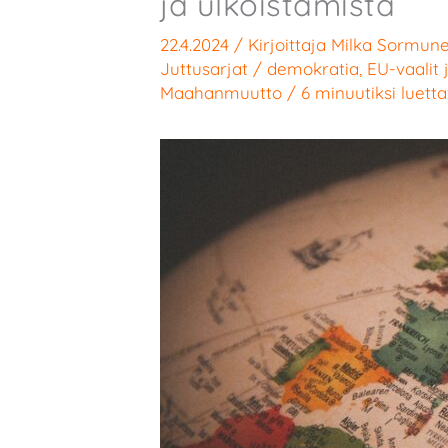
ja ulkoistamista
22.4.2024
/ Kirjoittaja
Milka Sormun
Juttusarjat
/
demokratia
,
EU-vaalit 
Maahanmuutto
/
6 minuutiksi luett