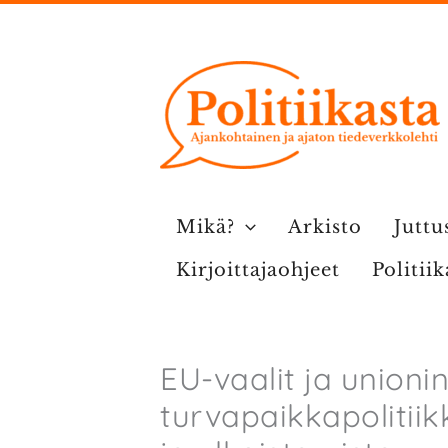
Siirry
sisältöön
Mikä?
Arkisto
Juttu
Kirjoittajaohjeet
Politii
EU-vaalit ja unioni
turvapaikka­­politii