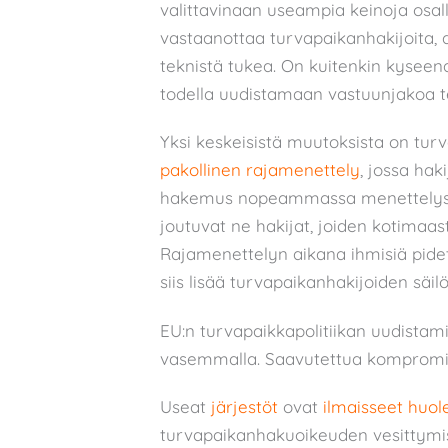
valittavinaan useampia keinoja osall
vastaanottaa turvapaikanhakijoita, a
teknistä tukea. On kuitenkin kyseen
todella uudistamaan vastuunjakoa t
Yksi keskeisistä muutoksista on tu
pakollinen rajamenettely
, jossa hak
hakemus nopeammassa menettelyssä
joutuvat ne hakijat, joiden kotimaas
Rajamenettelyn aikana ihmisiä pidet
siis lisää turvapaikanhakijoiden säil
EU:n turvapaikkapolitiikan uudistami
vasemmalla. Saavutettua kompromissi
Useat
järjestöt
ovat
ilmaisseet
huol
turvapaikanhakuoikeuden vesittymis