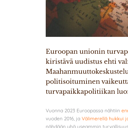
Euroopan unionin turvapai
kiristävä uudistus ehti va
Maahanmuuttokeskustelun
politisoituminen vaikeutta
turvapaikkapolitiikan luo
Vuonna 2023 Euroopassa nähtiin
en
vuoden 2016, ja
Välimerellä hukkui ja
nähdään yhä useammin turvallisuu