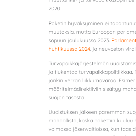
2020.
Paketin hyväksyminen ei tapahtunut
muutoksia, mutta Euroopan parlamen
sopuun joulukuussa 2023.
Parlamentt
huhtikuussa 2024
, ja neuvoston vira
Turvapaikkajärjestelmän uudistamis
ja tiukentaa turvapaikkapolitiikkaa.
jonkin verran liikkumavaraa. Esimerk
määritelmädirektiiviin sisältyy mah
suojan tasosta.
Uudistuksen jälkeen paremman suoj
mahdollista, koska pakettiin kuuluu
voimassa jäsenvaltioissa, kun taas di