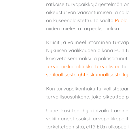
ratkaise turvapaikkajärjestelmän 
oikeusturvan vaarantumisen ja säilö
on kyseenalaistettu. Toisaalta
Puola
niiden mielestä tarpeeksi tiukka.
Kriisit ja välineellistäminen turva
Nykyisen vaalikauden aikana EU:n t
kriisivetoisemmaksi ja politisoitunut
turvapaikkapolitiikka turvallistui
. Tu
sotilaallisesta yhteiskunnallisesta
Kun turvapaikanhaku turvallistetaan,
turvallisuusuhkana, joka oikeuttaa p
Uudet käsitteet hybridivaikuttamine
vakiintuneet osaksi turvapaikkapolit
tarkoitetaan sitä, että EU:n ulkopuol