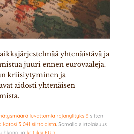
kkajärjestelmää yhtenäistävä ja 
lmistua juuri ennen eurovaaleja. 
 kriisiytyminen ja 
vat aidosti yhtenäisen 
mista. 
nätysmäärä luvattomia rajanylityksiä
sitten
 katosi 3 041 siirtolaista
. Samalla siirtolaisuus
suhkana, ja
kritiikki EU:n