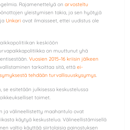
ongelmia. Rajamenettelyä on
arvosteltu
önottojen yleistymisen takia, ja sen hyötyjä
ja
Unkari
ovat ilmaisseet, ettei uudistus ole
paikkapolitiikan keskiöön
urvapaikkapolitiikka on muuttunut yhä
 entisestään.
Vuosien 2015–16 kriisin jälkeen
rvallistaminen tarkoittaa sitä, että
ei-
 kysymyksestä tehdään turvallisuuskysymys
.
 se esitetään julkisessa keskustelussa
oikkeukselliset toimet.
n ja välineellistetty maahantulo ovat
iikasta käytyä keskustelua. Välineellistämisellä
inen valtio käyttää siirtolaisia painostuksen