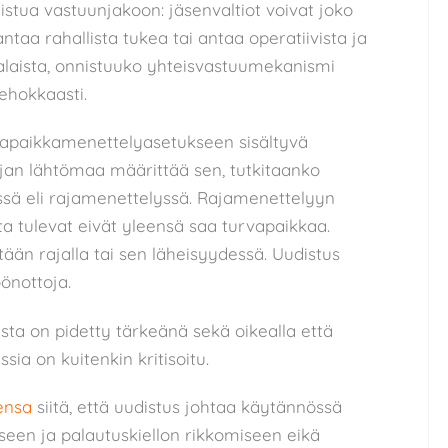
istua vastuunjakoon: jäsenvaltiot voivat joko
ntaa rahallista tukea tai antaa operatiivista ja
alaista, onnistuuko yhteisvastuumekanismi
ehokkaasti.
rvapaikkamenettelyasetukseen sisältyvä
ijan lähtömaa määrittää sen, tutkitaanko
 eli rajamenettelyssä. Rajamenettelyyn
ta tulevat eivät yleensä saa turvapaikkaa.
ään rajalla tai sen läheisyydessä. Uudistus
öönottoja.
sta on pidetty tärkeänä sekä oikealla että
a on kuitenkin kritisoitu.
ensa
siitä, että uudistus johtaa käytännössä
een ja palautuskiellon rikkomiseen eikä