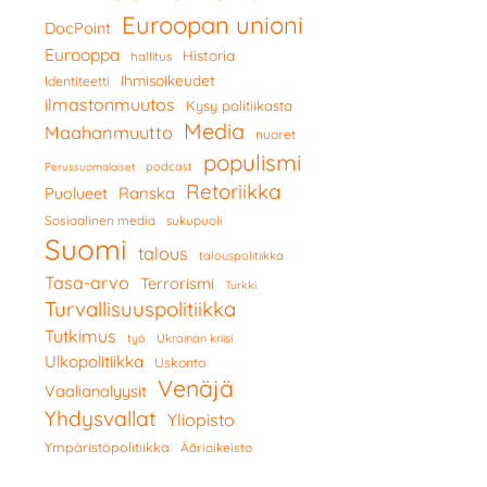
Euroopan unioni
DocPoint
Eurooppa
Historia
hallitus
Ihmisoikeudet
Identiteetti
ilmastonmuutos
Kysy politiikasta
Media
Maahanmuutto
nuoret
populismi
podcast
Perussuomalaiset
Retoriikka
Ranska
Puolueet
Sosiaalinen media
sukupuoli
Suomi
talous
talouspolitiikka
Tasa-arvo
Terrorismi
Turkki
Turvallisuuspolitiikka
Tutkimus
työ
Ukrainan kriisi
Ulkopolitiikka
Uskonto
Venäjä
Vaalianalyysit
Yhdysvallat
Yliopisto
Ympäristöpolitiikka
Äärioikeisto