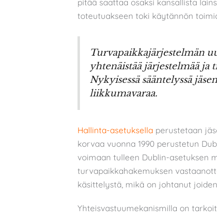
pitää saattaa osaksi kansallista lai
toteutuakseen toki käytännön toimia 
Turvapaikkajärjestelmän uu
yhtenäistää järjestelmää ja 
Nykyisessä sääntelyssä jäsen
liikkumavaraa.
Hallinta-asetuksella
perustetaan jäs
korvaa vuonna 1990 perustetun Dubl
voimaan tulleen Dublin-asetuksen
turvapaikkahakemuksen vastaanott
käsittelystä, mikä on johtanut joide
Yhteisvastuumekanismilla on tarkoitu