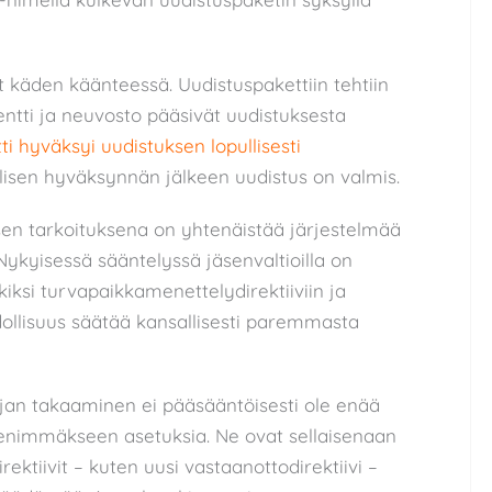
 käden käänteessä. Uudistuspakettiin tehtiin
tti ja neuvosto pääsivät uudistuksesta
i hyväksyi uudistuksen lopullisesti
llisen hyväksynnän jälkeen uudistus on valmis.
en tarkoituksena on yhtenäistää järjestelmää
 Nykyisessä sääntelyssä jäsenvaltioilla on
iksi turvapaikkamenettelydirektiiviin ja
dollisuus säätää kansallisesti paremmasta
an takaaminen ei pääsääntöisesti ole enää
 enimmäkseen asetuksia. Ne ovat sellaisenaan
rektiivit – kuten uusi vastaanottodirektiivi –