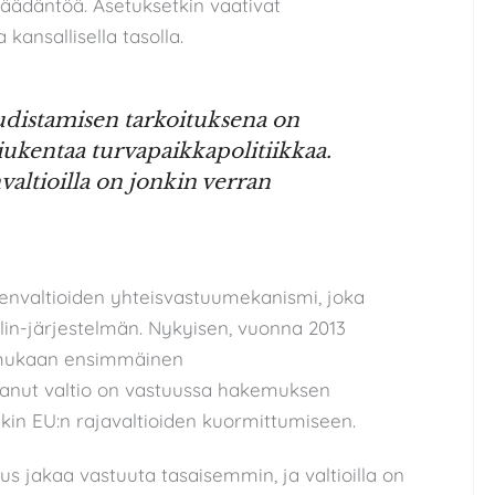
nsäädäntöä. Asetuksetkin vaativat
kansallisella tasolla.
distamisen tarkoituksena on
tiukentaa turvapaikkapolitiikkaa.
valtioilla on jonkin verran
envaltioiden yhteisvastuumekanismi, joka
in-järjestelmän. Nykyisen, vuonna 2013
 mukaan ensimmäinen
anut valtio on vastuussa hakemuksen
nkin EU:n rajavaltioiden kuormittumiseen.
s jakaa vastuuta tasaisemmin, ja valtioilla on