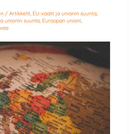
en
/
Artikkelit
,
EU-vaalit ja unionin suunta
,
ja unionin suunta
,
Euroopan unioni
,
avaa