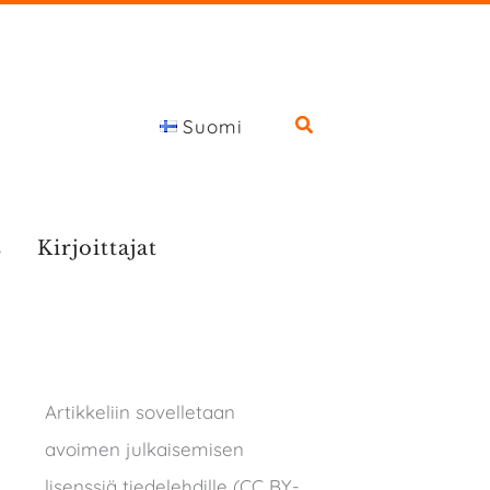
Suomi
s
Kirjoittajat
Artikkeliin sovelletaan
avoimen julkaisemisen
lisenssiä tiedelehdille (CC BY-