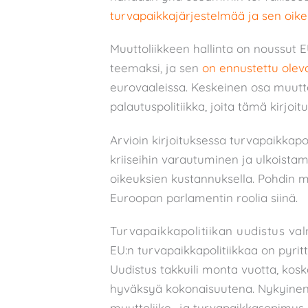
turvapaikkajärjestelmää ja sen oike
Muuttoliikkeen hallinta on noussut E
teemaksi, ja sen
on ennustettu olev
eurovaaleissa. Keskeinen osa muutto
palautuspolitiikka, joita tämä kirjoitu
Arvioin kirjoituksessa turvapaikkapol
kriiseihin varautuminen ja ulkoista
oikeuksien kustannuksella. Pohdin m
Euroopan parlamentin roolia siinä.
Turvapaikkapolitiikan uudistus val
EU:n turvapaikkapolitiikkaa on pyri
Uudistus takkuili monta vuotta, kosk
hyväksyä kokonaisuutena. Nykyine
muuttoliike- ja turvapaikkasopimus 