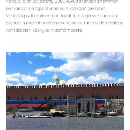
Venäjällä on järjestetty 2000-luvulta lähtien enemmän
kansainvälisiä tapahtumia kuin koskaan aiemmin.
Venäjän pyrkimyksenä on tapahtuman ja sen saaman
globaalin mediahuomion avulla vaikuttaa muiden maiden
kansalaisten käsityksiin isäntämaasta.