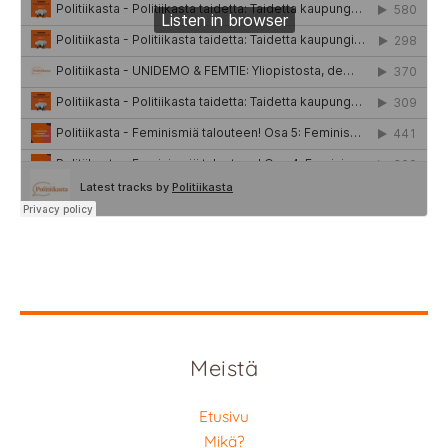
Meistä
Etusivu
Mikä?