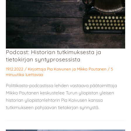
Podcast: Historian tutkimuksesta ja
tietokirjan syntyprosessista
19.12.2022
/ Kirjoittaja
Pia Koivunen
ja
Mikko Poutanen
/
5
minuutiksi luettavaa
Politiikasta-podcastissa lehden vastaava päätoimittaja
Mikko Poutanen keskustelee Turun yliopiston yleisen
historian yliopistonlehtorin Pia Koivusen kanssa
tutkimukseen pohjaavan tietokirjan synnystä.