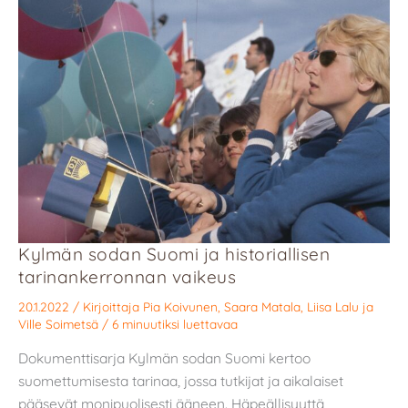
Kylmän sodan Suomi ja historiallisen
tarinankerronnan vaikeus
20.1.2022
/ Kirjoittaja
Pia Koivunen
,
Saara Matala
,
Liisa Lalu
ja
Ville Soimetsä
/
6 minuutiksi luettavaa
Dokumenttisarja Kylmän sodan Suomi kertoo
suomettumisesta tarinaa, jossa tutkijat ja aikalaiset
pääsevät monipuolisesti ääneen. Häpeällisyyttä