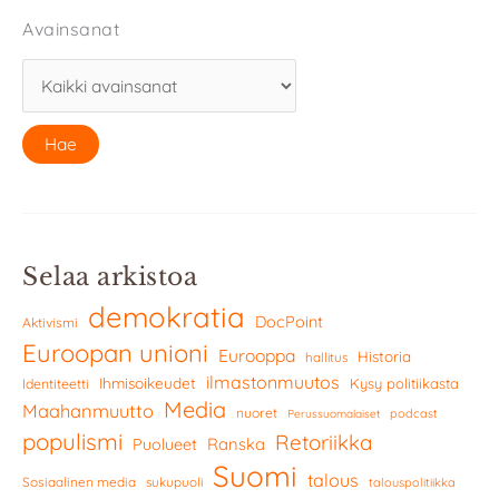
Avainsanat
Selaa arkistoa
demokratia
DocPoint
Aktivismi
Euroopan unioni
Eurooppa
Historia
hallitus
ilmastonmuutos
Ihmisoikeudet
Kysy politiikasta
Identiteetti
Media
Maahanmuutto
nuoret
podcast
Perussuomalaiset
populismi
Retoriikka
Ranska
Puolueet
Suomi
talous
Sosiaalinen media
sukupuoli
talouspolitiikka