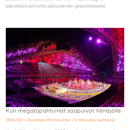
painottava kerronta jää kuitenkin yksiulotteiseksi.
Kun megatapahtumat saapuivat Venäjälle
28.10.2021
/ Kirjoittaja
Pia Koivunen
/
6 minuutiksi luettavaa