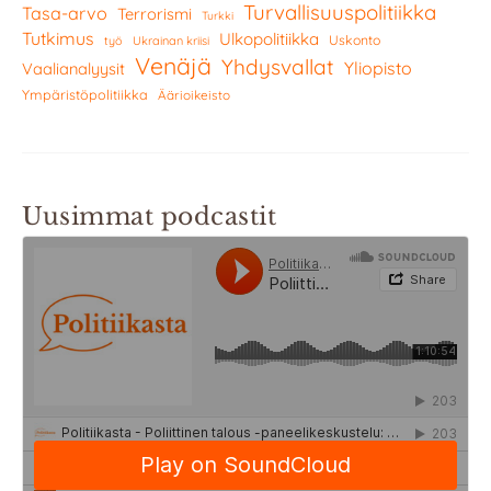
Turvallisuuspolitiikka
Tasa-arvo
Terrorismi
Turkki
Tutkimus
Ulkopolitiikka
Uskonto
työ
Ukrainan kriisi
Venäjä
Yhdysvallat
Yliopisto
Vaalianalyysit
Ympäristöpolitiikka
Äärioikeisto
Uusimmat podcastit