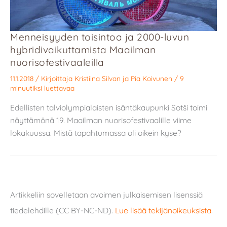
Menneisyyden toisintoa ja 2000-luvun
hybridivaikuttamista Maailman
nuorisofestivaaleilla
11.1.2018
/ Kirjoittaja
Kristiina Silvan
ja
Pia Koivunen
/
9
minuutiksi luettavaa
Edellisten talviolympialaisten isäntäkaupunki Sotši toimi
näyttämönä 19. Maailman nuorisofestivaalille viime
lokakuussa. Mistä tapahtumassa oli oikein kyse?
Artikkeliin sovelletaan avoimen julkaisemisen lisenssiä
tiedelehdille (CC BY-NC-ND).
Lue lisää tekijänoikeuksista
.