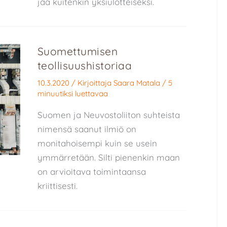
jää kuitenkin yksiulotteiseksi.
Suomettumisen
teollisuushistoriaa
10.3.2020
/ Kirjoittaja
Saara Matala
/
5
minuutiksi luettavaa
Suomen ja Neuvostoliiton suhteista
nimensä saanut ilmiö on
monitahoisempi kuin se usein
ymmärretään. Silti pienenkin maan
on arvioitava toimintaansa
kriittisesti.