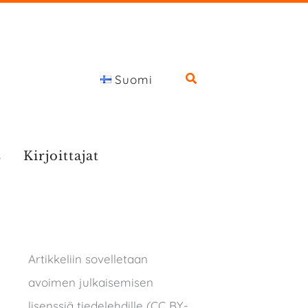
Suomi
s
Kirjoittajat
Artikkeliin sovelletaan
avoimen julkaisemisen
lisenssiä tiedelehdille (CC BY-