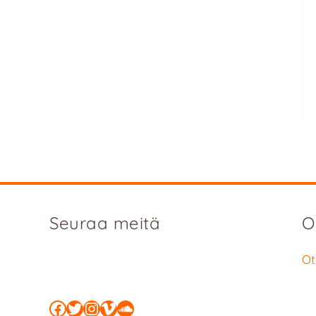
Seuraa meitä
O
Ot
Facebook
Twitter
Instagram
Vimeo
SoundCloud