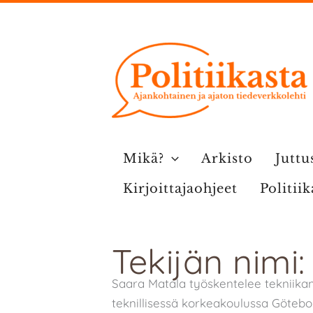
Siirry
sisältöön
Mikä?
Arkisto
Juttu
Kirjoittajaohjeet
Politii
Tekijän nimi
Saara Matala työskentelee tekniikan
teknillisessä korkeakoulussa Götebo