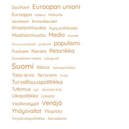
Euroopan unioni
DocPoint
Eurooppa
Historia
hallitus
Ihmisoikeudet
Identiteetti
ilmastonmuutos
Kysy politiikasta
Media
Maahanmuutto
nuoret
populismi
podcast
Perussuomalaiset
Retoriikka
Ranska
Puolueet
Sosiaalinen media
sukupuoli
Suomi
talous
talouspolitiikka
Tasa-arvo
Terrorismi
Turkki
Turvallisuuspolitiikka
Tutkimus
työ
Ukrainan kriisi
Ulkopolitiikka
Uskonto
Venäjä
Vaalianalyysit
Yhdysvallat
Yliopisto
Ympäristöpolitiikka
Äärioikeisto