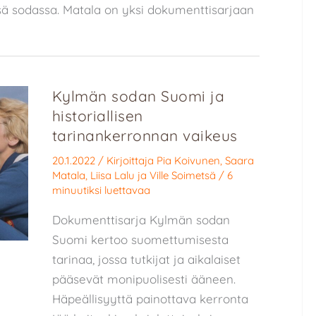
sä sodassa. Matala on yksi dokumenttisarjaan
Kylmän sodan Suomi ja
historiallisen
tarinankerronnan vaikeus
20.1.2022
/ Kirjoittaja
Pia Koivunen
,
Saara
Matala
,
Liisa Lalu
ja
Ville Soimetsä
/
6
minuutiksi luettavaa
Dokumenttisarja Kylmän sodan
Suomi kertoo suomettumisesta
tarinaa, jossa tutkijat ja aikalaiset
pääsevät monipuolisesti ääneen.
Häpeällisyyttä painottava kerronta