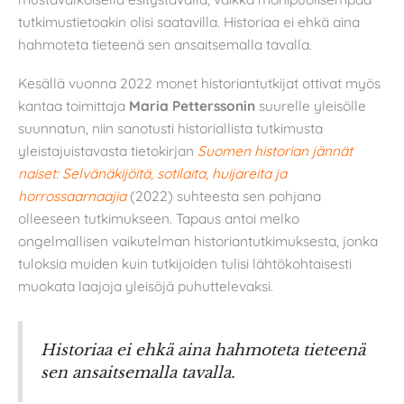
tutkimustietoakin olisi saatavilla. Historiaa ei ehkä aina
hahmoteta tieteenä sen ansaitsemalla tavalla.
Kesällä vuonna 2022 monet historiantutkijat ottivat myös
kantaa toimittaja
Maria Petterssonin
suurelle yleisölle
suunnatun, niin sanotusti historiallista tutkimusta
yleistajuistavasta tietokirjan
Suomen historian jännät
naiset: Selvänäkijöitä, sotilaita, huijareita ja
horrossaarnaajia
(2022) suhteesta sen pohjana
olleeseen tutkimukseen. Tapaus antoi melko
ongelmallisen vaikutelman historiantutkimuksesta, jonka
tuloksia muiden kuin tutkijoiden tulisi lähtökohtaisesti
muokata laajoja yleisöjä puhuttelevaksi.
Historiaa ei ehkä aina hahmoteta tieteenä
sen ansaitsemalla tavalla.