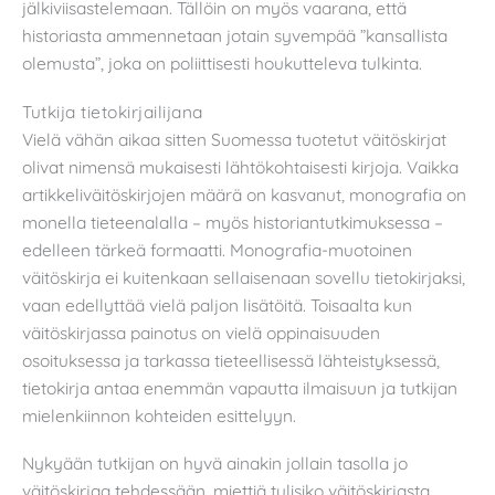
jälkiviisastelemaan. Tällöin on myös vaarana, että
historiasta ammennetaan jotain syvempää ”kansallista
olemusta”, joka on poliittisesti houkutteleva tulkinta.
Tutkija tietokirjailijana
Vielä vähän aikaa sitten Suomessa tuotetut väitöskirjat
olivat nimensä mukaisesti lähtökohtaisesti kirjoja. Vaikka
artikkeliväitöskirjojen määrä on kasvanut, monografia on
monella tieteenalalla – myös historiantutkimuksessa –
edelleen tärkeä formaatti. Monografia-muotoinen
väitöskirja ei kuitenkaan sellaisenaan sovellu tietokirjaksi,
vaan edellyttää vielä paljon lisätöitä. Toisaalta kun
väitöskirjassa painotus on vielä oppinaisuuden
osoituksessa ja tarkassa tieteellisessä lähteistyksessä,
tietokirja antaa enemmän vapautta ilmaisuun ja tutkijan
mielenkiinnon kohteiden esittelyyn.
Nykyään tutkijan on hyvä ainakin jollain tasolla jo
väitöskirjaa tehdessään, miettiä tulisiko väitöskirjasta