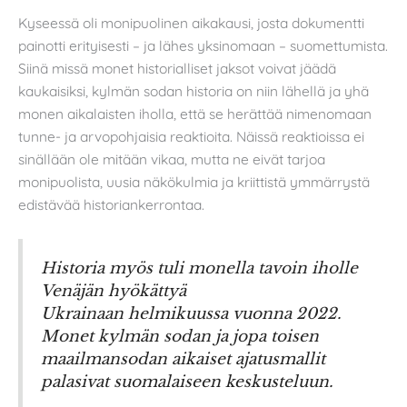
Kyseessä oli monipuolinen aikakausi, josta dokumentti
painotti erityisesti – ja lähes yksinomaan – suomettumista.
Siinä missä monet historialliset jaksot voivat jäädä
kaukaisiksi, kylmän sodan historia on niin lähellä ja yhä
monen aikalaisten iholla, että se herättää nimenomaan
tunne- ja arvopohjaisia reaktioita. Näissä reaktioissa ei
sinällään ole mitään vikaa, mutta ne eivät tarjoa
monipuolista, uusia näkökulmia ja kriittistä ymmärrystä
edistävää historiankerrontaa.
Historia myös tuli monella tavoin iholle
Venäjän hyökättyä
Ukrainaan helmikuussa vuonna 2022.
Monet kylmän sodan ja jopa toisen
maailmansodan aikaiset ajatusmallit
palasivat suomalaiseen keskusteluun.