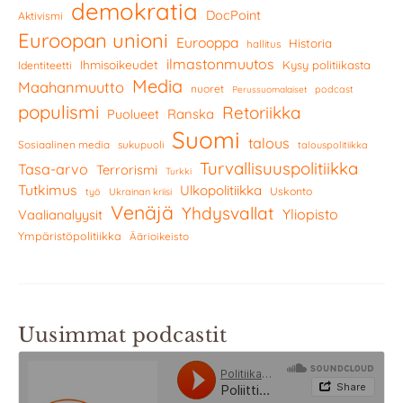
demokratia
DocPoint
Aktivismi
Euroopan unioni
Eurooppa
Historia
hallitus
ilmastonmuutos
Ihmisoikeudet
Kysy politiikasta
Identiteetti
Media
Maahanmuutto
nuoret
podcast
Perussuomalaiset
populismi
Retoriikka
Ranska
Puolueet
Suomi
talous
Sosiaalinen media
sukupuoli
talouspolitiikka
Turvallisuuspolitiikka
Tasa-arvo
Terrorismi
Turkki
Tutkimus
Ulkopolitiikka
Uskonto
työ
Ukrainan kriisi
Venäjä
Yhdysvallat
Yliopisto
Vaalianalyysit
Ympäristöpolitiikka
Äärioikeisto
Uusimmat podcastit