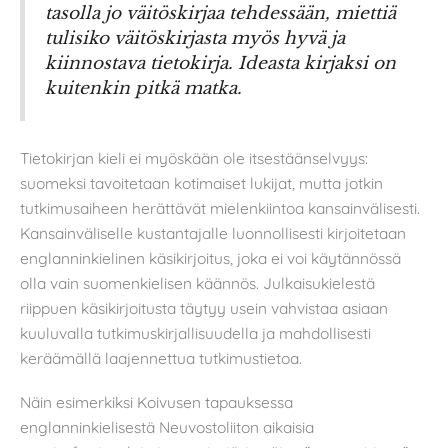
tasolla jo väitöskirjaa tehdessään, miettiä
tulisiko väitöskirjasta myös hyvä ja
kiinnostava tietokirja. Ideasta kirjaksi on
kuitenkin pitkä matka.
Tietokirjan kieli ei myöskään ole itsestäänselvyys:
suomeksi tavoitetaan kotimaiset lukijat, mutta jotkin
tutkimusaiheen herättävät mielenkiintoa kansainvälisesti.
Kansainväliselle kustantajalle luonnollisesti kirjoitetaan
englanninkielinen käsikirjoitus, joka ei voi käytännössä
olla vain suomenkielisen käännös. Julkaisukielestä
riippuen käsikirjoitusta täytyy usein vahvistaa asiaan
kuuluvalla tutkimuskirjallisuudella ja mahdollisesti
keräämällä laajennettua tutkimustietoa.
Näin esimerkiksi Koivusen tapauksessa
englanninkielisestä Neuvostoliiton aikaisia