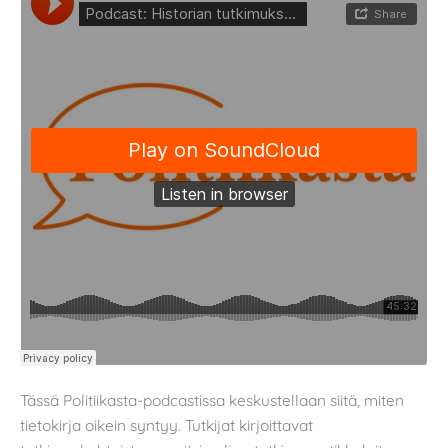
Tässä Politiikasta-podcastissa keskustellaan siitä, miten
tietokirja oikein syntyy. Tutkijat kirjoittavat