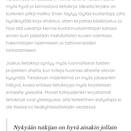
myös hyvä ja kiinnostava tietokirja. Ideasta kirjaksi on
kuitenkin pitkä matka. Ensin täytyy löytää kustantaja, jolla
hyväksyttää kirja-ehdotus, sitten kirjoittaa käsikirjoitus ja
hioa sitä useampi kierros kustannustoimittajan kanssa
ennen kuin päästään mahdollisten kuvien valintaan,
hakemistojen laatimiseen ja taittoversioiden
tarkistamiseen.
Joskus tietokirja syntyy myös luonnollisesti toisten
projektien ohella, kun tutkija huomaa aiheelle olevan
kysyntää. Tietokirjan määritelmä on myös jokseenkin
häilyvä, koska erilaisia tietokirjoja myös kirjoitetaan
erilaisille yleisöille. Monet tutkijoidenkin kirjoittamat
tietokirjat ovat yleistajuisia, sillä tieteellinen esitystapa ei
ole itseisarvo tiedeyhteisöllekään viestiessä.
Nykyään tutkijan on hyvä ainakin jollain