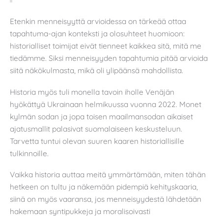
Etenkin menneisyyttä arvioidessa on tärkeää ottaa
tapahtuma-ajan konteksti ja olosuhteet huomioon:
historialliset toimijat eivät tienneet kaikkea sitä, mitä me
tiedämme. Siksi menneisyyden tapahtumia pitää arvioida
siitä näkökulmasta, mikä oli ylipäänsä mahdollista.
Historia myös tuli monella tavoin iholle Venäjän
hyökättyä Ukrainaan helmikuussa vuonna 2022. Monet
kylmän sodan ja jopa toisen maailmansodan aikaiset
ajatusmallit palasivat suomalaiseen keskusteluun.
Tarvetta tuntui olevan suuren kaaren historiallisille
tulkinnoille.
Vaikka historia auttaa meitä ymmärtämään, miten tähän
hetkeen on tultu ja näkemään pidempiä kehityskaaria,
siinä on myös vaaransa, jos menneisyydestä lähdetään
hakemaan syntipukkeja ja moralisoivasti