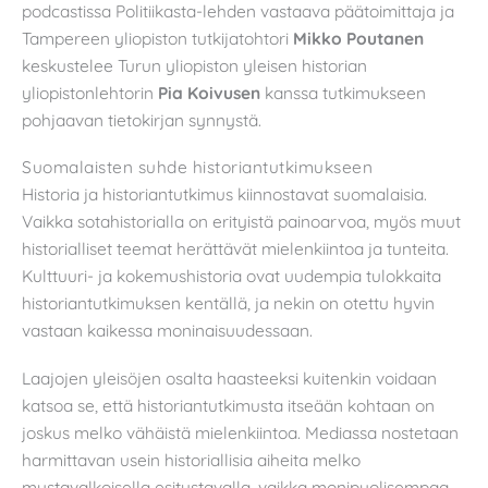
podcastissa Politiikasta-lehden vastaava päätoimittaja ja
Tampereen yliopiston tutkijatohtori
Mikko Poutanen
keskustelee Turun yliopiston yleisen historian
yliopistonlehtorin
Pia Koivusen
kanssa tutkimukseen
pohjaavan tietokirjan synnystä.
Suomalaisten suhde historiantutkimukseen
Historia ja historiantutkimus kiinnostavat suomalaisia.
Vaikka sotahistorialla on erityistä painoarvoa, myös muut
historialliset teemat herättävät mielenkiintoa ja tunteita.
Kulttuuri- ja kokemushistoria ovat uudempia tulokkaita
historiantutkimuksen kentällä, ja nekin on otettu hyvin
vastaan kaikessa moninaisuudessaan.
Laajojen yleisöjen osalta haasteeksi kuitenkin voidaan
katsoa se, että historiantutkimusta itseään kohtaan on
joskus melko vähäistä mielenkiintoa. Mediassa nostetaan
harmittavan usein historiallisia aiheita melko
mustavalkoisella esitystavalla, vaikka monipuolisempaa