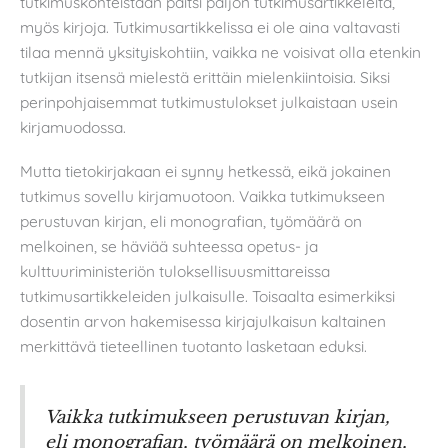
tutkimuskohteistaan paitsi paljon tutkimusartikkeleita,
myös kirjoja. Tutkimusartikkelissa ei ole aina valtavasti
tilaa mennä yksityiskohtiin, vaikka ne voisivat olla etenkin
tutkijan itsensä mielestä erittäin mielenkiintoisia. Siksi
perinpohjaisemmat tutkimustulokset julkaistaan usein
kirjamuodossa.
Mutta tietokirjakaan ei synny hetkessä, eikä jokainen
tutkimus sovellu kirjamuotoon. Vaikka tutkimukseen
perustuvan kirjan, eli monografian, työmäärä on
melkoinen, se häviää suhteessa opetus- ja
kulttuuriministeriön tuloksellisuusmittareissa
tutkimusartikkeleiden julkaisulle. Toisaalta esimerkiksi
dosentin arvon hakemisessa kirjajulkaisun kaltainen
merkittävä tieteellinen tuotanto lasketaan eduksi.
Vaikka tutkimukseen perustuvan kirjan,
eli monografian, työmäärä on melkoinen,