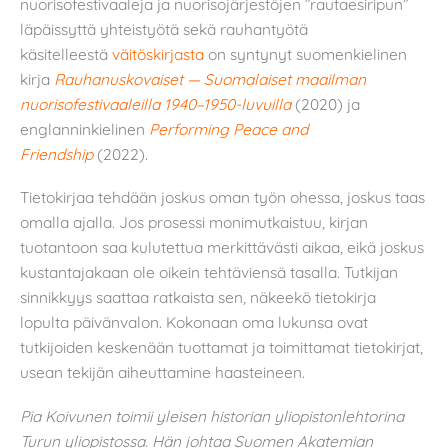
nuorisofestivaaleja ja nuorisojärjestöjen ”rautaesiripun”
läpäissyttä yhteistyötä sekä rauhantyötä
käsitelleestä
väitöskirjasta
on syntynyt suomenkielinen
kirja
Rauhanuskovaiset — Suomalaiset maailman
nuorisofestivaaleilla 1940–1950-luvuilla
(2020) ja
englanninkielinen
Performing Peace and
Friendship
(2022).
Tietokirjaa tehdään joskus oman työn ohessa, joskus taas
omalla ajalla. Jos prosessi monimutkaistuu, kirjan
tuotantoon saa kulutettua merkittävästi aikaa, eikä joskus
kustantajakaan ole oikein tehtäviensä tasalla. Tutkijan
sinnikkyys saattaa ratkaista sen, näkeekö tietokirja
lopulta päivänvalon. Kokonaan oma lukunsa ovat
tutkijoiden keskenään tuottamat ja toimittamat tietokirjat,
usean tekijän aiheuttamine haasteineen.
Pia Koivunen toimii yleisen historian yliopistonlehtorina
Turun yliopistossa. Hän johtaa Suomen Akatemian