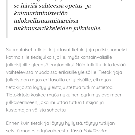
se häviää suhteessa opetus- ja
kulttuuriministeriön
tuloksellisuusmittareissa
tutkimusartikkeleiden julkaisulle.
Suomalaiset tutkijat kirjottavat tietokirjoja paitsi suomeksi
kotimaisille tiedejulkaisijoille, myös kansainvälisille
julkaisijoille yleensä englanniksi. Näin tutkittu tieto leviää
vaihtelevissa muodoissa erilaisille yleisöille. Tietokirjoja
julkaistaan myös eri tasoilla eri yleisöille, eli myös
tietokirjoista löytyy yleistajuistettua tutkimustietoa.
Tietokirjoja koskee myös nykyinen pyrkimys avoimeen
julkaisemiseen, joka muuttaa tuttua tutkijan ja
kustantajan välistä suhdetta.
Ennen kuin tietokirja löytyy hyllystä, täytyy tutkijan
selvitä monesta työvaiheesta. Tässä
Politiikasta
-