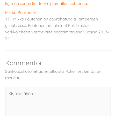
kylmän sodan kulttuuridiplomatian kohteena
.
Mikko Poutanen
YTT Mikko Poutanen on apurahatutkija Tampereen
yliopistossa. Poutanen on toiminut Politiikasta-
verkkolehden vastaavana päätoimittajana vuosina 2019–
23.
Kommentoi
Sähköpostiosoitettasi ei julkaista.
Pakolliset kentät on
merkitty
*
Kirjoita
tähän..