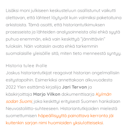
Lisäksi moni julkiseen keskusteluun osallistunut vaikutti
olettavan, että lähteet löytyvät kuin valmiiksi paketoituina
arkistoista. Tämä osoitti, että historiantutkimuksen
prosesseista ja lähteiden analysoinneista olisi ehkä syytä
puhua enemmän, eikä vain keskittyä ”jännittäviin”
tuloksiin. Näin voitaisiin avata ehkä tarkemmin
suomalaisille yleisöille sitä, miten tieto menneestä syntyy.
Historia tulee iholle
Joskus historiantutkijat reagoivat historian ongelmallisiin
esitystapoihin. Esimerkiksi annettakoon alkuvuodesta
2022 Ylen esittämä kirjailija
Jari Tervon
ja
käsikirjoittaja
Marjo Vilkon
dokumenttisarja
Kylmän
sodan Suomi
, joka keskittyi erityisesti Suomen hankalaan
Neuvostoliitto-suhteeseen. Historiantutkijoiden mielestä
suomettumisen
häpeällisyyttä painottava kerronta jäi
kuitenkin sarjan nimi huomioiden yksiulotteiseksi
.