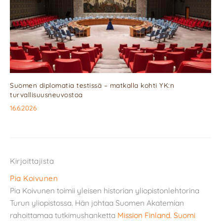
Suomen diplomatia testissä – matkalla kohti YK:n
turvallisuusneuvostoa
16.6.2026
Kirjoittajista
Pia Koivunen
Pia Koivunen toimii yleisen historian yliopistonlehtorina
Turun yliopistossa. Hän johtaa Suomen Akatemian
rahoittamaa tutkimushanketta
Mission Finland. Suomi