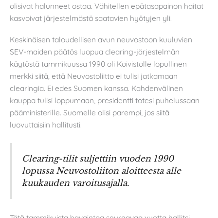
olisivat halunneet ostaa. Vähitellen epätasapainon haitat
kasvoivat järjestelmästä saatavien hyötyjen yli.
Keskinäisen taloudellisen avun neuvostoon kuuluvien
SEV-maiden päätös luopua clearing-järjestelmän
käytöstä tammikuussa 1990 oli Koivistolle lopullinen
merkki siitä, että Neuvostoliitto ei tulisi jatkamaan
clearingia. Ei edes Suomen kanssa. Kahdenvälinen
kauppa tulisi loppumaan, presidentti totesi puhelussaan
pääministerille. Suomelle olisi parempi, jos siitä
luovuttaisiin hallitusti.
Clearing-tilit suljettiin vuoden 1990
lopussa Neuvostoliiton aloitteesta alle
kuukauden varoitusajalla.
Tätä tammikuista havaintoa seuraavaa vuotta hallitsi