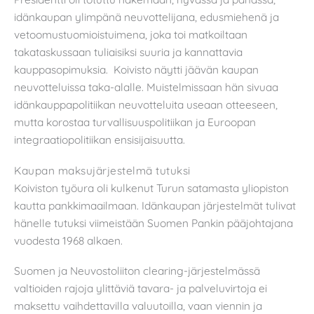
idänkaupan ylimpänä neuvottelijana, edusmiehenä ja
vetoomustuomioistuimena, joka toi matkoiltaan
takataskussaan tuliaisiksi suuria ja kannattavia
kauppasopimuksia. Koivisto näytti jäävän kaupan
neuvotteluissa taka-alalle. Muistelmissaan hän sivuaa
idänkauppapolitiikan neuvotteluita useaan otteeseen,
mutta korostaa turvallisuuspolitiikan ja Euroopan
integraatiopolitiikan ensisijaisuutta.
Kaupan maksujärjestelmä tutuksi
Koiviston työura oli kulkenut Turun satamasta yliopiston
kautta pankkimaailmaan. Idänkaupan järjestelmät tulivat
hänelle tutuksi viimeistään Suomen Pankin pääjohtajana
vuodesta 1968 alkaen.
Suomen ja Neuvostoliiton clearing-järjestelmässä
valtioiden rajoja ylittäviä tavara- ja palveluvirtoja ei
maksettu vaihdettavilla valuutoilla, vaan viennin ja