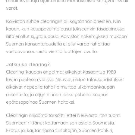
rahoitusvoittoja sijoittamalla etumaksuista kertyvät likvidit
varat.
Koiviston suhde clearingiin oli käytännönläheinen. Niin
kauan, kun kauppavaihto pysyi jokseenkin tasapainossa,
siitä ei ollut syytä luopua. Koiviston näkemyksen mukaan
Suomen kansantaloudella ei olisi varaa rahoittaa
vastaavansuuruista vientiä luottojen avulla.
Jatkuuko clearing?
Clearing-kaupan ongelmat alkoivat kasaantua 1980-
luvun puolessa välissä. Neuvostoliiton talousuudistukset
alkoivat nopealla tahdilla murtaa ulkomaankaupan
rakenteita, ja öljyn hinnan lasku pahensi kaupan
epätasapainoa Suomen haitaksi.
Clearingin alijäämä tarkoitti, ettei Neuvostoliiton tuonti
Suomeen riittänyt kattamaan sen ostoja Suomesta.
Erotus jäi käytännössä tilinpitäjän, Suomen Pankin,