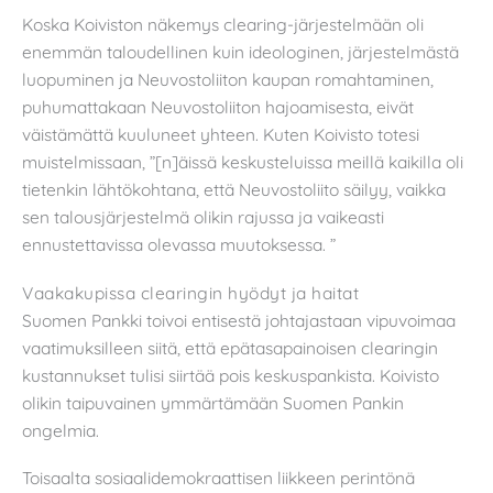
Koska Koiviston näkemys clearing-järjestelmään oli
enemmän taloudellinen kuin ideologinen, järjestelmästä
luopuminen ja Neuvostoliiton kaupan romahtaminen,
puhumattakaan Neuvostoliiton hajoamisesta, eivät
väistämättä kuuluneet yhteen. Kuten Koivisto totesi
muistelmissaan, ”[n]äissä keskusteluissa meillä kaikilla oli
tietenkin lähtökohtana, että Neuvostoliito säilyy, vaikka
sen talousjärjestelmä olikin rajussa ja vaikeasti
ennustettavissa olevassa muutoksessa. ”
Vaakakupissa clearingin hyödyt ja haitat
Suomen Pankki toivoi entisestä johtajastaan vipuvoimaa
vaatimuksilleen siitä, että epätasapainoisen clearingin
kustannukset tulisi siirtää pois keskuspankista. Koivisto
olikin taipuvainen ymmärtämään Suomen Pankin
ongelmia.
Toisaalta sosiaalidemokraattisen liikkeen perintönä