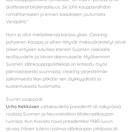
aloitteisesti bilateraalisuus. Se johti kauppavaihdon
romahtamiseen jo ennen kaaokseen joutumista
Venäjällä.”
Horn ei ollut mielipiteensä kanssa yksin. Clearing-
pohjainen kauppa ja siihen liittyvät maksujärjestelyt olivat
olleet erityisen edullisia etenkin Suomen raskaalle
teollisuudelle ja laivanrakennukselle. Myöhemmin
Suomen idänkauppapolitiikkaa on kritisoitu myös
päinvastaisesta suunnasta, clearing-järjestelmän
jatkamisesta liian pitkään sen jäykkyydestä ja
kustannuksista huolimatta.
Suuret saappaat
Urho Kekkosen
valtakaudella presidentti oli näkyvässä
roolissa Suomen ja Neuvostoliiton bilateraalikaupan
ruorissa. Kun Koivisto nousi presidentiksi 1980-luvun
alussa, hänen tuleva roolinsa idänkaupan johdossa oli