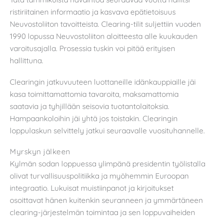
ristiriitainen informaatio ja kasvava epätietoisuus
Neuvostoliiton tavoitteista. Clearing-tilit suljettiin vuoden
1990 lopussa Neuvostoliiton aloitteesta alle kuukauden
varoitusajalla. Prosessia tuskin voi pitää erityisen
hallittuna.
Clearingin jatkuvuuteen luottaneille idänkauppiaille jäi
kasa toimittamattomia tavaroita, maksamattomia
saatavia ja tyhjillään seisovia tuotantolaitoksia.
Hampaankoloihin jäi yhtä jos toistakin. Clearingin
loppulaskun selvittely jatkui seuraavalle vuosituhannelle.
Myrskyn jälkeen
Kylmän sodan loppuessa ylimpänä presidentin työlistalla
olivat turvallisuuspolitiikka ja myöhemmin Euroopan
integraatio. Lukuisat muistiinpanot ja kirjoitukset
osoittavat hänen kuitenkin seuranneen ja ymmärtäneen
clearing-järjestelmän toimintaa ja sen loppuvaiheiden