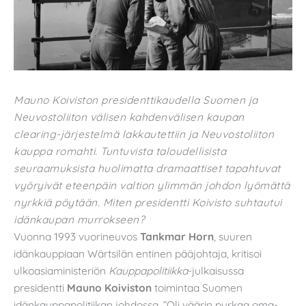
Mauno Koiviston presidenttikaudella Suomen ja
Neuvostoliiton välisen kahdenvälisen kaupan
clearing-järjestelmä lakkautettiin ja Neuvostoliiton
kauppa romahti. Tuntuvista taloudellisista
seuraamuksista huolimatta dramaattiset tapahtuvat
vyöryivät eteenpäin valtion ylimmän johdon lyömättä
nyrkkiä pöytään. Miten presidentti Koivisto suhtautui
idänkaupan murrokseen?
Vuonna 1993 vuorineuvos
Tankmar Horn
, suuren
idänkauppiaan Wärtsilän entinen pääjohtaja, kritisoi
ulkoasiaministeriön
Kauppapolitiikka
-julkaisussa
presidentti
Mauno Koiviston
toimintaa Suomen
idänkauppapolitiikan johdossa. ”Oli väärin purkaa oma-