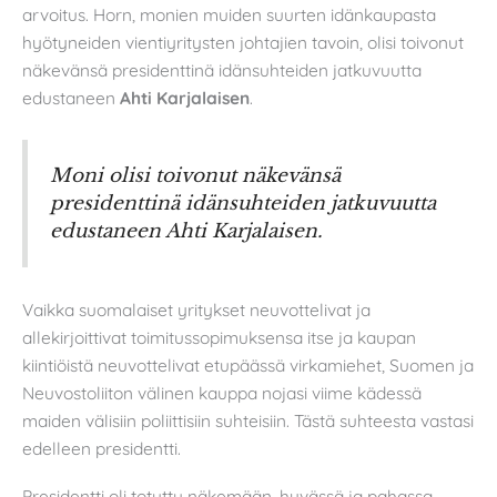
arvoitus. Horn, monien muiden suurten idänkaupasta
hyötyneiden vientiyritysten johtajien tavoin, olisi toivonut
näkevänsä presidenttinä idänsuhteiden jatkuvuutta
edustaneen
Ahti Karjalaisen
.
Moni olisi toivonut näkevänsä
presidenttinä idänsuhteiden jatkuvuutta
edustaneen Ahti Karjalaisen.
Vaikka suomalaiset yritykset neuvottelivat ja
allekirjoittivat toimitussopimuksensa itse ja kaupan
kiintiöistä neuvottelivat etupäässä virkamiehet, Suomen ja
Neuvostoliiton välinen kauppa nojasi viime kädessä
maiden välisiin poliittisiin suhteisiin. Tästä suhteesta vastasi
edelleen presidentti.
Presidentti oli totuttu näkemään, hyvässä ja pahassa,