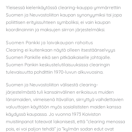
Yleisessä kielenkäytössä clearing-kauppa ymmärrettiin
Suomen ja Neuvostoliiton kaupan synonyymiksi tai jopa
poliittisen erityissuhteen symboliksi, ei vain kaupan
koordinoinnin ja maksujen siirron järjestelmäksi.
Suomen Pankki ja laivakaupan rahoitus
Clearing ei kuitenkaan näytä olleen itsestäänselvyys
Suomen Pankille eikä sen pitkäaikaiselle johtajalle.
Suomen Pankin keskustelutilaisuuksissa clearingin
tulevaisuutta pohdittiin 1970-luvun alkuvuosina.
Suomen ja Neuvostoliiton välisestä clearing-
järjestelmästä tuli kansainvälinen erikoisuus muiden
länsimaiden, viimeisenä Itävallan, siirryttyä vaihdettavien
valuuttojen käyttöön myös sosialististen maiden kanssa
käydyssä kaupassa. Jo vuonna 1973 Koiviston
muistiinpanot toteavat lakonisesti, että ”clearing menossa
pois, ei voi paljon tehdä” ja ”kylmän sodan edut ovat