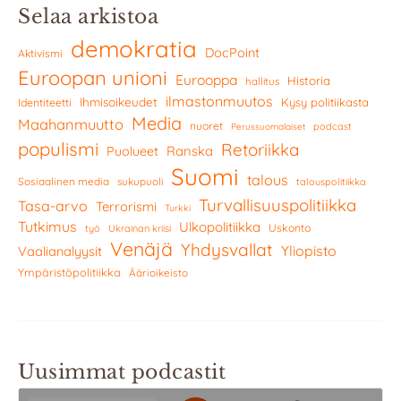
Selaa arkistoa
demokratia
DocPoint
Aktivismi
Euroopan unioni
Eurooppa
Historia
hallitus
ilmastonmuutos
Ihmisoikeudet
Kysy politiikasta
Identiteetti
Media
Maahanmuutto
nuoret
podcast
Perussuomalaiset
populismi
Retoriikka
Ranska
Puolueet
Suomi
talous
Sosiaalinen media
sukupuoli
talouspolitiikka
Turvallisuuspolitiikka
Tasa-arvo
Terrorismi
Turkki
Tutkimus
Ulkopolitiikka
Uskonto
työ
Ukrainan kriisi
Venäjä
Yhdysvallat
Yliopisto
Vaalianalyysit
Ympäristöpolitiikka
Äärioikeisto
Uusimmat podcastit