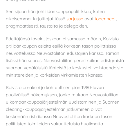
Sen sijaan hän johti idänkauppapolitiikkaa, kuten
aikaisemmat kirjoittajat tässä
sarjassa
ovat
todenneet
,
pragmaattisesti, taustalta ja delegoiden.
Edeltäjänsä tavoin, joskaan ei samassa määrin, Koivisto
piti idänkaupan asioita esillä korkean tason poliittisissa
neuvotteluissa Neuvostoliiton edustajien kanssa. Tämän
lisäksi hän seurasi Neuvostoliiton perestroikan edistymistä
suoraan venäläisistä lähteistä ja keskusteli vaihtoehdoista
ministereiden ja korkeiden virkamiesten kanssa.
Koivisto omaksui jo kohtuullisen pian 1980-luvun
puolivälissä näkemyksen, jonka mukaan Neuvostoliiton
ulkomaankauppajärjestelmän uudistaminen ja Suomen
clearing-kauppajärjestelmän jatkuminen olivat
keskenään ristiriidassa Neuvostoliiton korkean tason
poliittisten toimijoiden vakuutteluista huolimatta.