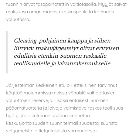
tuonnin arvot tasapainotettiin valtiotasolla. Myyjät saivat
maksunsa oman maansa keskuspankilta kotimaan
valuutassa.
Clearing-pohjainen kauppa ja siihen
liittyvät maksujärjestelyt olivat erityisen
edullisia etenkin Suomen raskaalle
teollisuudelle ja laivanrakennukselle.
Järjestelmän keskeinen etu oli, ettei siihen tarvinnut
käyttää molemmissa maissa vähäisiä vaihdettavien
valuuttojen reservejä. Lisäksi erityisesti Suomen
pääomatuotteita ja laivoja valmistava raskas teollisuus
hyötyi järjestelmään sisäänrakennetun
keskusjohtoisuuden suunnitelmallisuudesta, suurista
volyymeista ja tietynlaisesta varmuudesta.