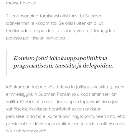
maksettavaksi.
Tilien tasapainottamiseksi olisi tarvittu Suomen
idänviennin leikkaamista. Se olisi kuitenkin ollut
teollisuuden tappioiden ja lisääntyvän työttömyyden
pelossa poliittisesti hankalaa.
Koivisto johti idänkauppapolitiikkaa
pragmaattisesti, taustalta ja delegoiden.
Idänkaupan loppua käsittelevä kirjallisuus keskittyy usein
erimielisyyksiin Suomen Pankin ja ulkoasiaministeriön
välillä. Presidentin rooli idänkaupan loppuvaiheissa jää
vähäiseksi. Koiviston henkilökohtaisen arkiston
perusteella tämä ei kuitenkaan näytä johtuneen siitä, että
presidentille idänkaupan vaikeuden ja niiden ratkaisu olisi
ollut yhdentekevää.