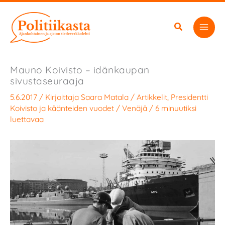
Siirry
sisältöön
Mauno Koivisto – idänkaupan
sivustaseuraaja
5.6.2017
/ Kirjoittaja
Saara Matala
/
Artikkelit
,
Presidentti
Koivisto ja käänteiden vuodet
/
Venäjä
/
6 minuutiksi
luettavaa