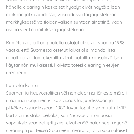
hänelle clearingin keskeiset hyödyt eivät näytä olleen
niinkään jatkuvuudessa, vakaudessa tai järjestelmän
merkityksessä valtioidenvälisen suhteen sinettinä, vaan
osana vientirahoituksen järjestelmää.
Kun Neuvostoliiton puolella ostajat alkoivat vuonna 1988
vaatia, että Suomesta ostetut laivat olisi mahdollista
rahoittaa valtion tukemilla vientiluotoilla kansainvälisen
käytännön mukaisesti, Koivisto totesi clearingin etujen
menneen.
Lähtölaskenta
Suomen ja Neuvostoliiton välinen clearing-järjestelmä oli
maailmanlaajuinen erikoistapaus laajuudessaan ja
pitkäkestoisuudessaan. 1980-luvun lopulla se muuttui VIP-
kortista mustaksi pekaksi, kun Neuvostoliiton uusia
vapauksia saaneet yritykset eivät enää halunneet myydä
clearingin puitteissa Suomeen tavaroita, joita suomalaiset