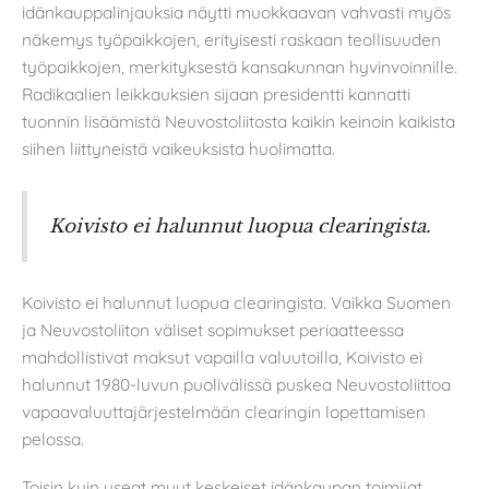
idänkauppalinjauksia näytti muokkaavan vahvasti myös
näkemys työpaikkojen, erityisesti raskaan teollisuuden
työpaikkojen, merkityksestä kansakunnan hyvinvoinnille.
Radikaalien leikkauksien sijaan presidentti kannatti
tuonnin lisäämistä Neuvostoliitosta kaikin keinoin kaikista
siihen liittyneistä vaikeuksista huolimatta.
Koivisto ei halunnut luopua clearingista.
Koivisto ei halunnut luopua clearingista. Vaikka Suomen
ja Neuvostoliiton väliset sopimukset periaatteessa
mahdollistivat maksut vapailla valuutoilla, Koivisto ei
halunnut 1980-luvun puolivälissä puskea Neuvostoliittoa
vapaavaluuttajärjestelmään clearingin lopettamisen
pelossa.
Toisin kuin useat muut keskeiset idänkaupan toimijat,