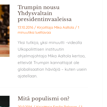
Trumpin nousu
Yhdysvaltain
presidentinvaaleissa
13.10.2016
/ Kirjoittaja
Mika Aaltola
/
1
minuutiksi luettavaa
Yksi tutkija, yksi minuutti -videolla
Ulkopoliittisen instituutin
ohjelmajohtaja Mika Aaltola kertoo,
etteivät Trumpin kannattajat ole
globalisaation häviäjiä – kuten usein
ajatellaan.
Mitä populismi on?
20.9.2016
/ Kirjoittaja
Emilia Palonen
/
1