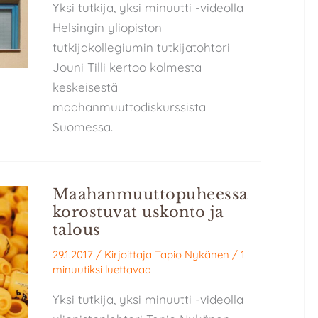
Yksi tutkija, yksi minuutti -videolla
Helsingin yliopiston
tutkijakollegiumin tutkijatohtori
Jouni Tilli kertoo kolmesta
keskeisestä
maahanmuuttodiskurssista
Suomessa.
Maahanmuuttopuheessa
korostuvat uskonto ja
talous
29.1.2017
/ Kirjoittaja
Tapio Nykänen
/
1
minuutiksi luettavaa
Yksi tutkija, yksi minuutti -videolla