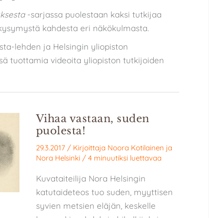
uksesta
-sarjassa puolestaan kaksi tutkijaa
a kysymystä kahdesta eri näkökulmasta.
asta-lehden ja Helsingin yliopiston
sä tuottamia videoita yliopiston tutkijoiden
Vihaa vastaan, suden
puolesta!
29.3.2017
/ Kirjoittaja
Noora Kotilainen
ja
Nora Helsinki
/
4 minuutiksi luettavaa
Kuvataiteilija Nora Helsingin
katutaideteos tuo suden, myyttisen
syvien metsien eläjän, keskelle