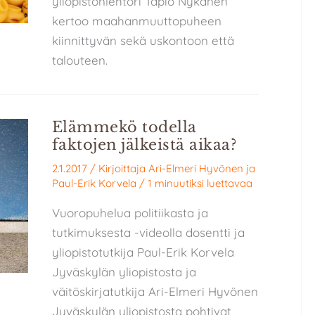
yliopistonlehtori Tapio Nykänen
kertoo maahanmuuttopuheen
kiinnittyvän sekä uskontoon että
talouteen.
Elämmekö todella
faktojen jälkeistä aikaa?
2.1.2017
/ Kirjoittaja
Ari-Elmeri Hyvönen
ja
Paul-Erik Korvela
/
1 minuutiksi luettavaa
Vuoropuhelua politiikasta ja
tutkimuksesta -videolla dosentti ja
yliopistotutkija Paul-Erik Korvela
Jyväskylän yliopistosta ja
väitöskirjatutkija Ari-Elmeri Hyvönen
Jyväskylän yliopistosta pohtivat,