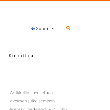
Suomi
s
Kirjoittajat
Artikkeliin sovelletaan
avoimen julkaisemisen
lisenssiä tiedelehdille (CC BY-