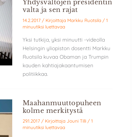
Yhdysvaltojen presidentin
valta ja sen rajat
14.2.2017
/ Kirjoittaja
Markku Ruotsila
/
1
minuutiksi luettavaa
Yksi tutkija, yksi minuutti -videolla
Helsingin yliopiston dosentti Markku
Ruotsila kuvaa Obaman ja Trumpin
kauden kahtiajakaantumisen
politiikkaa.
Maahanmuuttopuheen
kolme merkitystä
29.1.2017
/ Kirjoittaja
Jouni Tilli
/
1
minuutiksi luettavaa