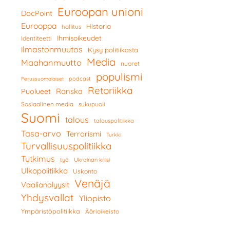
Euroopan unioni
DocPoint
Eurooppa
Historia
hallitus
Ihmisoikeudet
Identiteetti
ilmastonmuutos
Kysy politiikasta
Media
Maahanmuutto
nuoret
populismi
podcast
Perussuomalaiset
Retoriikka
Ranska
Puolueet
Sosiaalinen media
sukupuoli
Suomi
talous
talouspolitiikka
Tasa-arvo
Terrorismi
Turkki
Turvallisuuspolitiikka
Tutkimus
työ
Ukrainan kriisi
Ulkopolitiikka
Uskonto
Venäjä
Vaalianalyysit
Yhdysvallat
Yliopisto
Ympäristöpolitiikka
Äärioikeisto