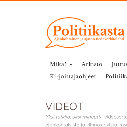
Siirry
sisältöön
Mikä?
Arkisto
Juttu
Kirjoittajaohjeet
Politii
VIDEOT
Yksi tutkija, yksi minuutti
-videosarja
ajankohtaisista ja kiinnostavista k