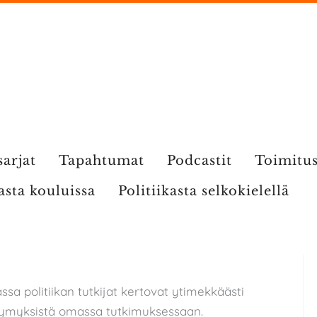
sarjat
Tapahtumat
Podcastit
Toimitu
kasta kouluissa
Politiikasta selkokielellä
ssa politiikan tutkijat kertovat ytimekkäästi
ysymyksistä omassa tutkimuksessaan.