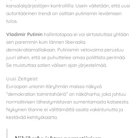
kansalaisjärjestöjen kontrollilla. Usein väitetään, että uusi
autoritäärinen trendi on osittain putinismin leviämisen
tulos.
Vladimir Putinin
hallintotapaa ei voi siirtoistuttaa yhtään
sen paremmin kuin lännen liberaalia
demokratiamalliakaan. Putinismin vetovoima perustuu
juuri siihen, että se puhuttelee omaa poliittista perimää.
Se muistuttaa sotien välisen ajan järjestelmää.
Uusi Zeitgeist
Euroopan unionin itäryhmän maissa näkyvä
”demokratian toimintahäiriö” on näköharha, joka johtuu
normatiivisen lähestymistavan sumentamasta katseesta.
Nykyinen tilanne ei välttämättä osoita vakiintunutta ja
kestävää kehityskaarta.