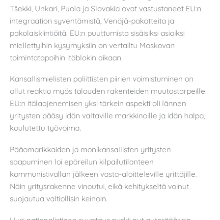
Tšekki, Unkari, Puola ja Slovakia ovat vastustaneet EU:n
integraation syventämistä, Venäjä-pakotteita ja
pakolaiskiintiöitä. EU:n puuttumista sisäisiksi asioiksi
miellettyihin kysymyksiin on vertailtu Moskovan
toimintatapoihin itäblokin aikaan.
Kansallismielisten poliittisten piirien voimistuminen on
ollut reaktio myös talouden rakenteiden muutostarpeille.
EU:n itälaajenemisen yksi tärkein aspekti oli lännen
yritysten pääsy idän valtaville markkinoille ja idän halpa,
koulutettu työvoima.
Pääomarikkaiden ja monikansallisten yritysten
saapuminen loi epäreilun kilpailutilanteen
kommunistivallan jälkeen vasta-aloitteleville yrittäjille.
Näin yritysrakenne vinoutui, eikä kehitykseltä voinut
suojautua valtiollisin keinoin.
Uusi nationalistinen suuntaus pyrkii nyt autoritäärisin