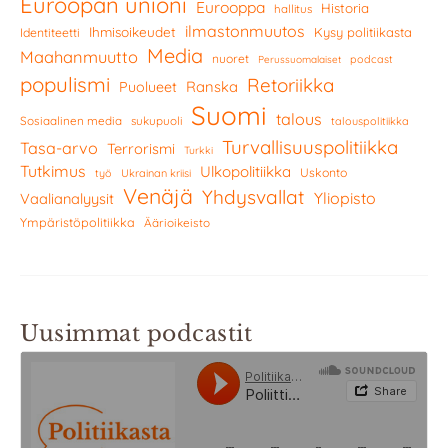
Euroopan unioni
Eurooppa
Historia
hallitus
ilmastonmuutos
Ihmisoikeudet
Kysy politiikasta
Identiteetti
Media
Maahanmuutto
nuoret
podcast
Perussuomalaiset
populismi
Retoriikka
Ranska
Puolueet
Suomi
talous
Sosiaalinen media
sukupuoli
talouspolitiikka
Turvallisuuspolitiikka
Tasa-arvo
Terrorismi
Turkki
Tutkimus
Ulkopolitiikka
Uskonto
työ
Ukrainan kriisi
Venäjä
Yhdysvallat
Yliopisto
Vaalianalyysit
Ympäristöpolitiikka
Äärioikeisto
Uusimmat podcastit