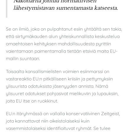
Näköharha johtuu normatiivisen
lähestymistavan sumentamasta katseesta.
Se on ilmiö, joka on pulpahtanut esiin yhtäältä sen takia,
että siirtymäkauden alun yhteiskunnallista keskustelua
omaehtoisen kehityksen mahdollisuudesta pyrittiin
vaientamaan paimentamalla tietään etsiviä maita EU-
mallin suuntaan.
Toisaalta kansallismielisten voimien esiinmarssi on
vastareaktio EU:n pitkälliseen kriisiin ja pettymyksiin
ylisuurista odotuksista jäsenyyden annista. Nämä
ylisuuret odotukset pohjasivat mielikuviin ja lupauksiin,
joita EU itse on ruokkinut.
EU:n itäryhmässä on vallalla konservatiivinen Zeitgeist,
jota kannattavat niin oikeistolaiseksi kuin
vasemmistolaiseksi identifioituvat ryhmät. Se tulee