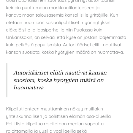
keinoin puuttumaan markkinatilanteeseen ja
kanavoimaan talousasemia kansallisille yrittäjille. Kun
otetaan huomioon sosiaalipoliittiset myönnytykset
eläkeläisille ja lapsiperheille niin Puolassa kuin
Unkarissakin, on selvää, että kyse on jostain laajemmasta
kuin pelkästä populismista. Autoritääriset eliitit nauttivat
kansan suosiota, koska hyötyjien määrä on huomattava.
Autoritääriset eliitit nauttivat kansan
suosiota, koska hyötyjien määrä on
huomattava.
Kilpailutilanteen muuttaminen näkyy muillakin
yhteiskunnallisen ja poliittisen elämän osa-alueilla.
Poliittista kilpailua rajoitetaan median vapautta
rajoittamalla ja uusilla vaalilaeilla sekä