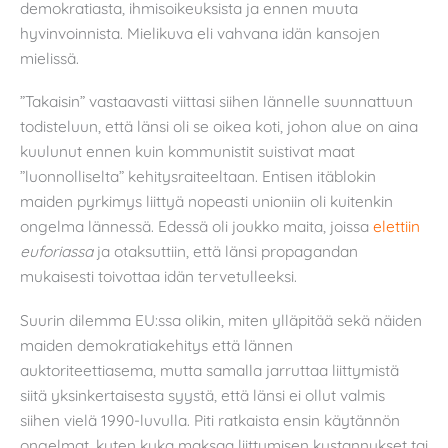
demokratiasta, ihmisoikeuksista ja ennen muuta
hyvinvoinnista. Mielikuva eli vahvana idän kansojen
mielissä.
”Takaisin” vastaavasti viittasi siihen lännelle suunnattuun
todisteluun, että länsi oli se oikea koti, johon alue on aina
kuulunut ennen kuin kommunistit suistivat maat
”luonnolliselta” kehitysraiteeltaan. Entisen itäblokin
maiden pyrkimys liittyä nopeasti unioniin oli kuitenkin
ongelma lännessä. Edessä oli joukko maita, joissa
elettiin
euforiassa
ja otaksuttiin, että länsi propagandan
mukaisesti toivottaa idän tervetulleeksi.
Suurin dilemma EU:ssa olikin, miten ylläpitää sekä näiden
maiden demokratiakehitys että lännen
auktoriteettiasema, mutta samalla jarruttaa liittymistä
siitä yksinkertaisesta syystä, että länsi ei ollut valmis
siihen vielä 1990-luvulla. Piti ratkaista ensin käytännön
ongelmat, kuten kuka maksaa liittymisen kustannukset tai