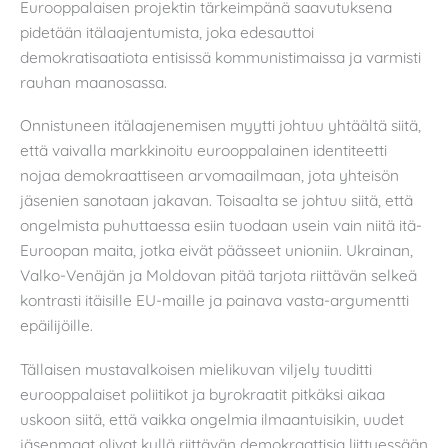
Eurooppalaisen projektin tärkeimpänä saavutuksena
pidetään itälaajentumista, joka edesauttoi
demokratisaatiota entisissä kommunistimaissa ja varmisti
rauhan maanosassa.
Onnistuneen itälaajenemisen myytti johtuu yhtäältä siitä,
että vaivalla markkinoitu eurooppalainen identiteetti
nojaa demokraattiseen arvomaailmaan, jota yhteisön
jäsenien sanotaan jakavan. Toisaalta se johtuu siitä, että
ongelmista puhuttaessa esiin tuodaan usein vain niitä itä-
Euroopan maita, jotka eivät päässeet unioniin. Ukrainan,
Valko-Venäjän ja Moldovan pitää tarjota riittävän selkeä
kontrasti itäisille EU-maille ja painava vasta-argumentti
epäilijöille.
Tällaisen mustavalkoisen mielikuvan viljely tuuditti
eurooppalaiset poliitikot ja byrokraatit pitkäksi aikaa
uskoon siitä, että vaikka ongelmia ilmaantuisikin, uudet
jäsenmaat olivat kyllä riittävän demokraattisia liittyessään