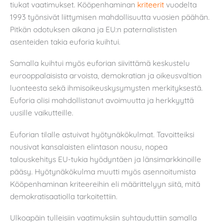
tiukat vaatimukset. Kööpenhaminan
kriteerit
vuodelta
1993 työnsivät liittymisen mahdollisuutta vuosien päähän.
Pitkän odotuksen aikana ja EU:n paternalististen
asenteiden takia euforia kuihtui.
Samalla kuihtui myös euforian siivittämä keskustelu
eurooppalaisista arvoista, demokratian ja oikeusvaltion
luonteesta sekä ihmisoikeuskysymysten merkityksestä.
Euforia olisi mahdollistanut avoimuutta ja herkkyyttä
uusille vaikutteille.
Euforian tilalle astuivat hyötynäkökulmat. Tavoitteiksi
nousivat kansalaisten elintason nousu, nopea
talouskehitys EU-tukia hyödyntäen ja länsimarkkinoille
pääsy. Hyötynäkökulma muutti myös asennoitumista
Kööpenhaminan kriteereihin eli määrittelyyn siitä, mitä
demokratisaatiolla tarkoitettiin.
Ulkoapäin tulleisiin vaatimuksiin suhtauduttiin samalla