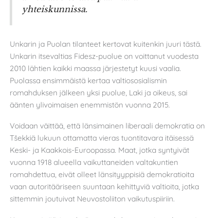
yhteiskunnissa.
Unkarin ja Puolan tilanteet kertovat kuitenkin juuri tästä.
Unkarin itsevaltias Fidesz-puolue on voittanut vuodesta
2010 lähtien kaikki maassa järjestetyt kuusi vaalia.
Puolassa ensimmäistä kertaa valtiososialismin
romahduksen jälkeen yksi puolue, Laki ja oikeus, sai
äänten ylivoimaisen enemmistön vuonna 2015.
Voidaan väittää, että länsimainen liberaali demokratia on
Tšekkiä lukuun ottamatta vieras tuontitavara itäisessä
Keski- ja Kaakkois-Euroopassa. Maat, jotka syntyivät
vuonna 1918 alueella vaikuttaneiden valtakuntien
romahdettua, eivät olleet länsityyppisiä demokratioita
vaan autoritääriseen suuntaan kehittyviä valtioita, jotka
sittemmin joutuivat Neuvostoliiton vaikutuspiiriin.