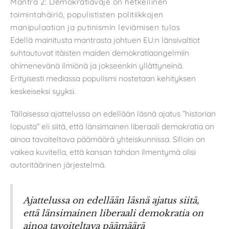
Mantra 2: Demokratiavaje on hetkellinen
toimintahäiriö, populististen politiikkojen
manipulaation ja putinismin leviämisen tulos
Edellä mainitusta mantrasta johtuen EU:n länsivaltiot
suhtautuvat itäisten maiden demokratiaongelmiin
ohimenevänä ilmiönä ja jokseenkin yllättyneinä.
Erityisesti mediassa populismi nostetaan kehityksen
keskeiseksi syyksi.
Tällaisessa ajattelussa on edellään läsnä ajatus ”historian
lopusta” eli siitä, että länsimainen liberaali demokratia on
ainoa tavoiteltava päämäärä yhteiskunnissa. Silloin on
vaikea kuvitella, että kansan tahdon ilmentymä olisi
autoritäärinen järjestelmä.
Ajattelussa on edellään läsnä ajatus siitä,
että länsimainen liberaali demokratia on
ainoa tavoiteltava päämäärä