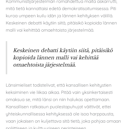
Kommunistijärjestelmän romahdettua maita askarrutti,
mitä tietä kannattaisi edetä demokratisoitumisessa. Piti
kuroa umpeen kuilu idän ja lännen kehityksen välillä.
Keskeinen debatti käytiin siitä, pitäisikö kopioida lännen
malli vai kehittää omaehtoista järjestelmää.
Keskeinen debatti käytiin siitä, pitäisikö
kopioida lännen malli vai kehittää
omaehtoista järjestelmää.
Länsimieliset todistelivat, että kansallisen kehitystien
keksiminen vie liikaa aikaa. Pitää vain yksinkertaisesti
omaksua se, mitä länsi on niin halukas opettamaan.
Kansallisen ratkaisun puolestapuhujat väittivät, ettei
yhteiskunnallisessa kehityksessä ole isoa harppausta,
vaan jokaisen on kuljettava sitä tietä, joka pohjaa omaan
poliittiseen ja kulttuuriseen perinteiseen.