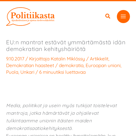
Siirry
sisältöön
EU:n mantrat estävät ymmärtämästä idän
demokratian kehityshäiriötä
9.10.2017
/ Kirjoittaja
Katalin Miklóssy
/
Artikkelit
,
Demokratian haasteet
/
demokratia
,
Euroopan unioni
,
Puola
,
Unkari
/
6 minuutiksi luettavaa
Media, poliitikot ja usein myös tutkijat toistelevat
mantroja, jotka hämärtävät ja ohjailevat
tulkintaamme unionin itäisten maiden
demokratisaatiokehityksestä.
Euroopan unionissa on herätty ihmettelemään, kun