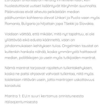
huolestuttavat uutiset lisääntyvät itäryhmän suunnalta.
Päänvaivaa eivät aiheuta pelkästään median
päähuomion kohteena olevat Unkari ja Puola vaan myös
Romania, Bulgaria ja hiljattain jopa Tšekki ja Slovakia.
Voidaan väittää, että mikään, mitä nyt tapahtuu, ei ole
yllättävää eikä edusta käännettä, vaan on
johdonmukaisen kehityksen tulos. Ongelmien taustat on
kuitenkin hankala nähdä, koska ymmärrystä haittaavat
median, poliitikkojen ja usein myös tutkijoiden mantrat
.
Nämä mantrat tarjoavat rajoitetun tulkintakehyksen,
koska ne paitsi ohjaavat vahvasti tulkintaa, niitä myös
toistetaan riittävän usein, jotta mantrojen uskottavuus
korostuisi.
Mantra 1: EU:n suuri kertomus onnistuneesta
itälaajentumisesta