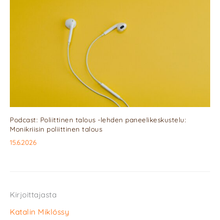
Podcast: Poliittinen talous -lehden paneelikeskustelu:
Monikriisin poliittinen talous
15.6.2026
Kirjoittajasta
Katalin Miklóssy