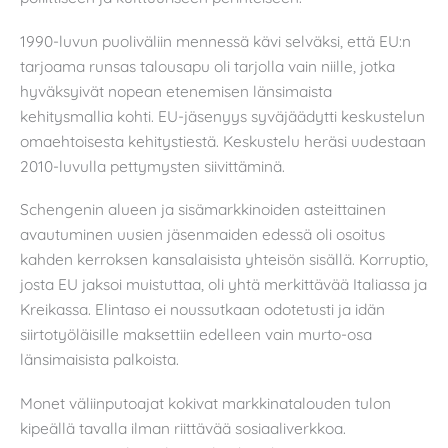
1990-luvun puoliväliin mennessä kävi selväksi, että EU:n
tarjoama runsas talousapu oli tarjolla vain niille, jotka
hyväksyivät nopean etenemisen länsimaista
kehitysmallia kohti. EU-jäsenyys syväjäädytti keskustelun
omaehtoisesta kehitystiestä. Keskustelu heräsi uudestaan
2010-luvulla pettymysten siivittäminä.
Schengenin alueen ja sisämarkkinoiden asteittainen
avautuminen uusien jäsenmaiden edessä oli osoitus
kahden kerroksen kansalaisista yhteisön sisällä. Korruptio,
josta EU jaksoi muistuttaa, oli yhtä merkittävää Italiassa ja
Kreikassa. Elintaso ei noussutkaan odotetusti ja idän
siirtotyöläisille maksettiin edelleen vain murto-osa
länsimaisista palkoista.
Monet väliinputoajat kokivat markkinatalouden tulon
kipeällä tavalla ilman riittävää sosiaaliverkkoa.