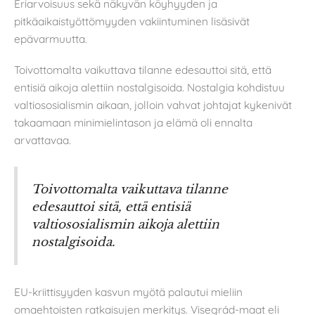
Eriarvoisuus sekä näkyvän köyhyyden ja
pitkäaikaistyöttömyyden vakiintuminen lisäsivät
epävarmuutta.
Toivottomalta vaikuttava tilanne edesauttoi sitä, että
entisiä aikoja alettiin nostalgisoida. Nostalgia kohdistuu
valtiososialismin aikaan, jolloin vahvat johtajat kykenivät
takaamaan minimielintason ja elämä oli ennalta
arvattavaa.
Toivottomalta vaikuttava tilanne
edesauttoi sitä, että entisiä
valtiososialismin aikoja alettiin
nostalgisoida.
EU-kriittisyyden kasvun myötä palautui mieliin
omaehtoisten ratkaisujen merkitys. Visegrád-maat eli