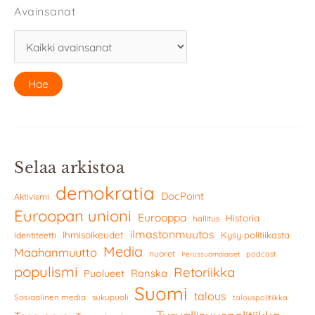
Avainsanat
Selaa arkistoa
demokratia
DocPoint
Aktivismi
Euroopan unioni
Eurooppa
Historia
hallitus
ilmastonmuutos
Ihmisoikeudet
Kysy politiikasta
Identiteetti
Media
Maahanmuutto
nuoret
podcast
Perussuomalaiset
populismi
Retoriikka
Ranska
Puolueet
Suomi
talous
Sosiaalinen media
sukupuoli
talouspolitiikka