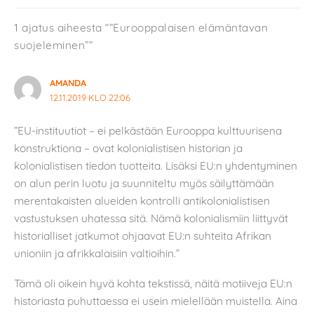
1 ajatus aiheesta “”Eurooppalaisen elämäntavan
suojeleminen””
AMANDA
12.11.2019 KLO 22:06
”EU-instituutiot – ei pelkästään Eurooppa kulttuurisena
konstruktiona – ovat kolonialistisen historian ja
kolonialistisen tiedon tuotteita. Lisäksi EU:n yhdentyminen
on alun perin luotu ja suunniteltu myös säilyttämään
merentakaisten alueiden kontrolli antikolonialistisen
vastustuksen uhatessa sitä. Nämä kolonialismiin liittyvät
historialliset jatkumot ohjaavat EU:n suhteita Afrikan
unioniin ja afrikkalaisiin valtioihin.”
Tämä oli oikein hyvä kohta tekstissä, näitä motiiveja EU:n
historiasta puhuttaessa ei usein mielellään muistella. Aina