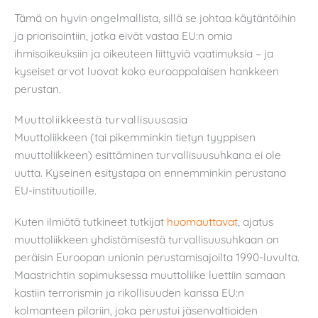
Tämä on hyvin ongelmallista, sillä se johtaa käytäntöihin
ja priorisointiin, jotka eivät vastaa EU:n omia
ihmisoikeuksiin ja oikeuteen liittyviä vaatimuksia – ja
kyseiset arvot luovat koko eurooppalaisen hankkeen
perustan.
Muuttoliikkeestä turvallisuusasia
Muuttoliikkeen (tai pikemminkin tietyn tyyppisen
muuttoliikkeen) esittäminen turvallisuusuhkana ei ole
uutta. Kyseinen esitystapa on ennemminkin perustana
EU-instituutioille.
Kuten ilmiötä tutkineet tutkijat
huomauttavat
, ajatus
muuttoliikkeen yhdistämisestä turvallisuusuhkaan on
peräisin Euroopan unionin perustamisajoilta 1990-luvulta.
Maastrichtin sopimuksessa muuttoliike luettiin samaan
kastiin terrorismin ja rikollisuuden kanssa EU:n
kolmanteen pilariin, joka perustui jäsenvaltioiden