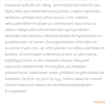
ilmeisesti salkulle on nähty jonkinlaista tarvetta EU:ssa.
Syitä tälle olisi mielenkiintoista pohtia. Lisäksi mielestäni
sellainen yhteiskunta, johon kuuluu mm. naisten,
seksuaalivähemmistöjen ja vammaisten tasa-arvo ja
oikeus näkyä eikä tulla erotelluksi synnynnäisten
piirteiden perusteella julkisessa tilassa tai työpaikoilla on
suojelemisen arvoinen. Eurooppalaiseen elämään on
kuulunut myös mm. se, että yleinen turvallisuudentaso on
korkea, viranomaiset luotettavia ja arki on sekulaaria,
käyttäytyminen ei ole julkisessa tilassa näkyvästi
uskonnon säätelemää. Ihmetyttää, jos tällaisen
elämäntavan vaaliminen onkin yhtäkkiä ongelmallista tai
rasistista. Senhän on juuri se syy, minkä takia niin monet
ihmiset haluavat riskeerata henkensä päästäkseen
Eurooppaan.
Vastaa