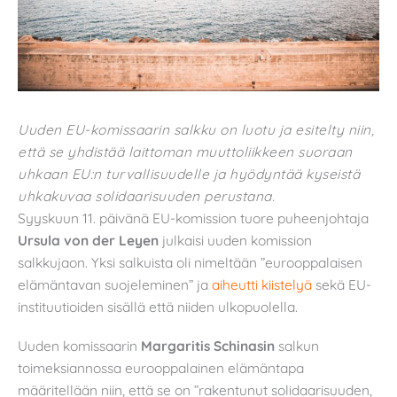
Uuden EU-komissaarin salkku on luotu ja esitelty niin,
että se yhdistää laittoman muuttoliikkeen suoraan
uhkaan EU:n turvallisuudelle ja hyödyntää kyseistä
uhkakuvaa solidaarisuuden perustana.
Syyskuun 11. päivänä EU-komission tuore puheenjohtaja
Ursula von der Leyen
julkaisi uuden komission
salkkujaon. Yksi salkuista oli nimeltään ”eurooppalaisen
elämäntavan suojeleminen” ja
aiheutti kiistelyä
sekä EU-
instituutioiden sisällä että niiden ulkopuolella.
Uuden komissaarin
Margaritis Schinasin
salkun
toimeksiannossa eurooppalainen elämäntapa
määritellään niin, että se on ”rakentunut solidaarisuuden,