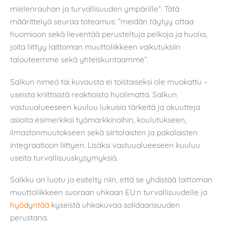
mielenrauhan ja turvallisuuden ympärille”. Tätä
määrittelyä seuraa toteamus: ”meidän täytyy ottaa
huomioon sekä lieventää perusteltuja pelkoja ja huolia,
joita liittyy laittoman muuttoliikkeen vaikutuksiin
talouteemme sekä yhteiskuntaamme”.
Salkun nimeä tai kuvausta ei toistaiseksi ole muokattu –
useista kriittisistä reaktioista huolimatta. Salkun
vastuualueeseen kuuluu lukuisia tärkeitä ja akuutteja
asioita esimerkiksi työmarkkinoihin, koulutukseen,
ilmastonmuutokseen sekä siirtolaisten ja pakolaisten
integraatioon liittyen. Lisäksi vastuualueeseen kuuluu
useita turvallisuuskysymyksiä.
Salkku on luotu ja esitelty niin, että se yhdistää laittoman
muuttoliikkeen suoraan uhkaan EU:n turvallisuudelle ja
hyödyntää
kyseistä uhkakuvaa solidaarisuuden
perustana.