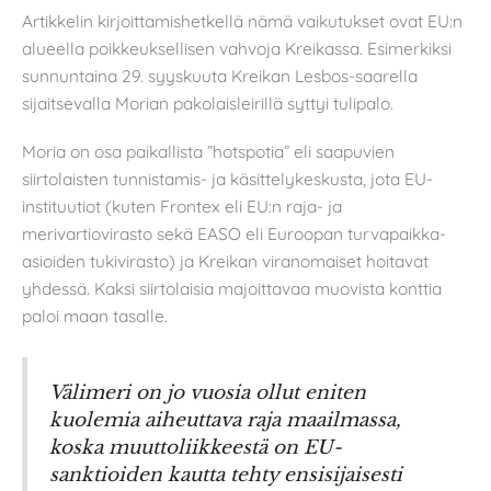
Artikkelin kirjoittamishetkellä nämä vaikutukset ovat EU:n
alueella poikkeuksellisen vahvoja Kreikassa. Esimerkiksi
sunnuntaina 29. syyskuuta Kreikan Lesbos-saarella
sijaitsevalla Morian pakolaisleirillä syttyi tulipalo.
Moria on osa paikallista ”hotspotia” eli saapuvien
siirtolaisten tunnistamis- ja käsittelykeskusta, jota EU-
instituutiot (kuten Frontex eli EU:n raja- ja
merivartiovirasto sekä EASO eli Euroopan turvapaikka-
asioiden tukivirasto) ja Kreikan viranomaiset hoitavat
yhdessä. Kaksi siirtolaisia majoittavaa muovista konttia
paloi maan tasalle.
Välimeri on jo vuosia ollut eniten
kuolemia aiheuttava raja maailmassa,
koska muuttoliikkeestä on EU-
sanktioiden kautta tehty ensisijaisesti