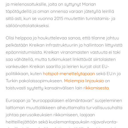
ja mielenosoituksille, joita on syttynyt Morian
täpötäydellä ja oman onnensa varaan jätetyllä leirillä
siitä asti, kun se vuonna 2015 muutettiin tunnistamis- ja
säilöönottolaitokseksi.
Olisi helppoa ja houkuttelevaa sanoa, että tilanne johtuu
pelkästään Kreikan infrastruktuuriin ja hallintoon liittyvistä
epäonnistumisista. Kreikan viranomaisten vastuuta ei toki
saa vähätellä, mutta tutkimukset linkittävät siirtolaisten
vankeuden Kreikan saarilla ja leirien kurjat olot EU-
politiikkaan, kuten
hotspot-menettelytapaan
sekä EU:n ja
Turkin pakolaissopimukseen.
Molempia linjauksia
on
toistuvasti syytetty kansainvälisen lain
rikkomisesta
.
Euroopan ja ”eurooppalaisen elämäntavan” suojeleminen
laittoman muuttoliikkeen aiheuttamalta turvallisuusuhalta
johtaa perusoikeuksien rikkomiseen, laajaan
heitteillejättöön sekä kuolemantapauksiin rajavalvonta-