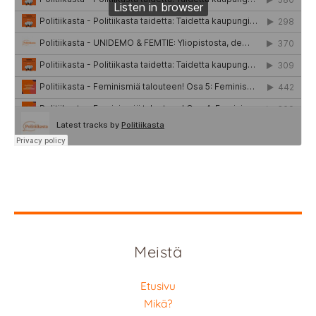
Meistä
Etusivu
Mikä?