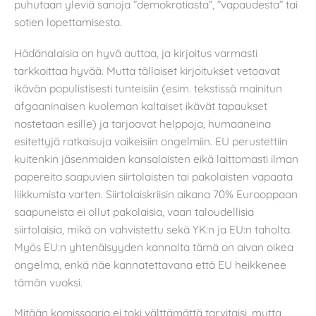
puhutaan yleviä sanoja ”demokratiasta”, ”vapaudesta” tai
sotien lopettamisesta.
Hädänalaisia on hyvä auttaa, ja kirjoitus varmasti
tarkkoittaa hyvää. Mutta tällaiset kirjoitukset vetoavat
ikävän populistisesti tunteisiin (esim. tekstissä mainitun
afgaaninaisen kuoleman kaltaiset ikävät tapaukset
nostetaan esille) ja tarjoavat helppoja, humaaneina
esitettyjä ratkaisuja vaikeisiin ongelmiin. EU perustettiin
kuitenkin jäsenmaiden kansalaisten eikä laittomasti ilman
papereita saapuvien siirtolaisten tai pakolaisten vapaata
liikkumista varten. Siirtolaiskriisin aikana 70% Eurooppaan
saapuneista ei ollut pakolaisia, vaan taloudellisia
siirtolaisia, mikä on vahvistettu sekä YK:n ja EU:n taholta.
Myös EU:n yhtenäisyyden kannalta tämä on aivan oikea
ongelma, enkä näe kannatettavana että EU heikkenee
tämän vuoksi.
Mitään komissaaria ei toki välttämättä tarvitaisi, mutta