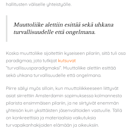
hallitusten väliselle yhteistyölle.
Muuttoliike alettiin esittää sekä uhkana
turvallisuudelle että ongelmana.
Koska muuttoliike sijoitettiin kyseiseen pilariin, siitä tuli osa
paradigmaa, jota tutkijat
kutsuvat
”turvallisuusparadigmaksi”. Muuttoliike alettiin esittää
sekä uhkana turvallisuudelle että ongelmana.
Piirre säilyi myös silloin, kun muuttoliikkeeseen liittyvät
asiat siirrettiin Amsterdamin sopimuksessa kolmannesta
pilarista ensimmäisen pilariin, ja ne siirtyivät enemmän
yhteisön kuin yksittäisten jäsenvaltioiden vastuulle. Tällä
on konkreettisia ja materiaalisia vaikutuksia
turvapaikanhakijoiden elämään ja oikeuksiin.