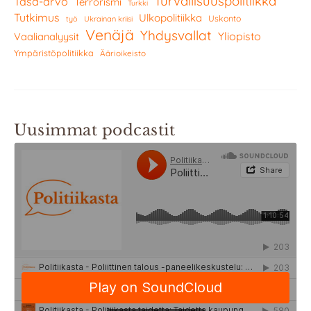
Turvallisuuspolitiikka
Tasa-arvo
Terrorismi
Turkki
Tutkimus
Ulkopolitiikka
Uskonto
työ
Ukrainan kriisi
Venäjä
Yhdysvallat
Yliopisto
Vaalianalyysit
Ympäristöpolitiikka
Äärioikeisto
Uusimmat podcastit