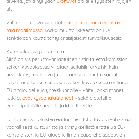
alueilla, jotka nykyään
ulottuvat
pitkälle fyysisten rajojen
yli.
Välimeri on jo vuosia ollut
eniten kuolemia aiheuttava
raja maailmassa
, koska muuttoliikkeestä on EU-
sanktioiden kautta tehty ensisijaisesti turvallisuusasia.
Kolonialistisia jatkumoita
Siinä on siis perustavanlaatuinen ristiriita, että komission
salkun kuvauksessa viitataan sellaisiin arvoihin kuin
arvokkuus, tasa-arvo ja solidaarisuus, mutta samalla
laiton muuttoliike esitetään salkun kuvauksessa uhkana
EU:n taloudelle ja yhteiskunnalle – väite, jonka monet
tutkijat
ovat kyseenalaistaneet
– sekä oletetuille
eurooppalaisille arvoille ja identiteetille.
Laittomien siirtolaisten esittäminen tällä tavalla vahvistaa
vaarallisesti kulttuurista ja sivistyksellistä erottelua EU-
kansalaisten ja EU-alueelle ilman papereita saapuvien