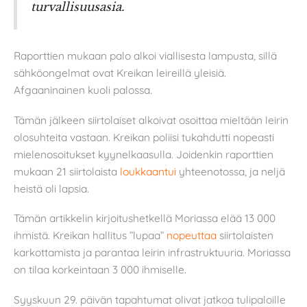
turvallisuusasia.
Raporttien mukaan palo alkoi viallisesta lampusta, sillä
sähköongelmat ovat Kreikan leireillä yleisiä.
Afgaaninainen kuoli palossa.
Tämän jälkeen siirtolaiset alkoivat osoittaa mieltään leirin
olosuhteita vastaan. Kreikan poliisi tukahdutti nopeasti
mielenosoitukset kyynelkaasulla. Joidenkin raporttien
mukaan 21 siirtolaista
loukkaantui
yhteenotossa, ja neljä
heistä oli lapsia.
Tämän artikkelin kirjoitushetkellä Moriassa elää 13 000
ihmistä. Kreikan hallitus ”lupaa”
nopeuttaa
siirtolaisten
karkottamista ja parantaa leirin infrastruktuuria. Moriassa
on tilaa korkeintaan 3 000 ihmiselle.
Syyskuun 29. päivän tapahtumat olivat jatkoa tulipaloille