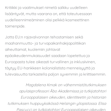
Kritiikki ja vaatimukset nimetä salkku uudelleen
lisääntyvät, mutta vaarana on, että toteutuessaan
uudelleennimeäminen olisi pelkkä kosmeettinen
toimenpide.
Jotta EU:n rajavalvonnan tehostamisen sekä
maahanmuutto- ja turvapaikanhakijapolitiikan
aiheuttamat, kuolemiin johtavat
epäoikeudenmukaisuudet saadaan lopetettua ja
Euroopasta tulee oikeasti turvallinen ja inklusiivinen,
täytyy EU-hankkeen kolonialistista menneisyyttä ja
tulevaisuutta tarkastella paljon syvemmin ja kriittisemmin.
Magdalena Kmak on vähemmistötutkimuksen
apulaisprofessori Åbo Akademissa ja tutkijatohtori
Eurooppalaisen oikeuden, identiteetin ja historian
tutkimuksen huippuyksikössä Helsingin yliopistossa.
Elisa
Pascucci on tutkijatohtori Eurooppalaisen oikeuden,