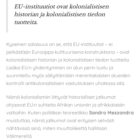
EU-instituutiot ovat kolonialistisen
historian ja kolonialistisen tiedon
tuotteita.
Kyseinen salaisuus on se, että EU-instituutiot – ei
pelkästään Eurooppa kulttuurisena konstruktiona – ovat
kolonialistisen historian ja kolonialistisen tiedon tuotteita.
Lisäksi EU:n yhdentyminen on alun perin luotu ja
suunniteltu myös säilyttämään merentakaisten alueiden
kontrolli antikolonialistisen vastustuksen uhatessa sitä.
Nämä kolonialismiin liittyvät historialliset jatkumot
ohjaavat EU:n suhteita Afrikan unioniin ja afrikkalaisiin
valtioihin. Kuten politiikan teoreetikko
Sandro Mezzandra
muistuttaa, nämä jatkumot ovat erityisen selvästi
nähtävissä siinä, miten muuttoliikettä hallitaan
Välimerellä.