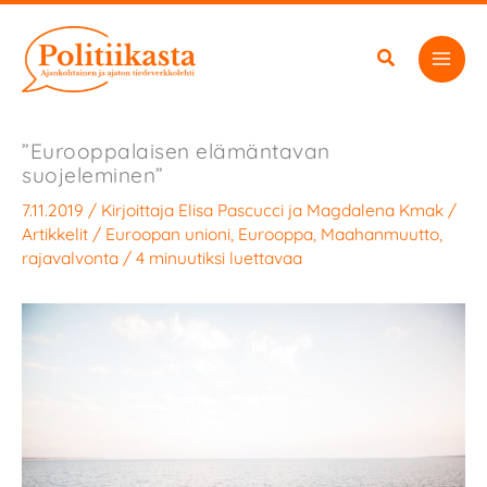
Siirry
sisältöön
”Eurooppalaisen elämäntavan
suojeleminen”
7.11.2019
/ Kirjoittaja
Elisa Pascucci
ja
Magdalena Kmak
/
Artikkelit
/
Euroopan unioni
,
Eurooppa
,
Maahanmuutto
,
rajavalvonta
/
4 minuutiksi luettavaa