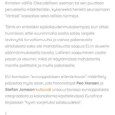
ihmisten välillä. Oikeudellisen aseman tai sen puutteen
perusteella määritellään, kykeneekö henkilö seuraamaan
”läntisiä” sosiaalisia sekä laillisia normeja.
Tämä on entistäkin epäoikeudenmukaisempaa, kun ottaa
huomioon, ettei suurimmalla osalla sotaa, laajalle
levinnyttä turvattomuutta ja vainoa pakenevista
siirtolaisista edes ole mahdollisuutta saapua EU:n alueelle
säännönmukaisella tavalla. Laillinen saapuminen vaatisi
passin ja viisumin, mikä on käytännössä mahdotonta
monille poliittisille ja muille pakolaisille.
EU-komission ”eurooppalaisen elämäntavan” määrittely
paljastaa myös asian, jota historioitsijat
Peo Hansen
ja
Stefan Jonsson
kutsuvat
uraauurtavassa eurooppalaista
integraatiota ja kolonialismia käsittelevässä
Eurafrica
-
kirjassaan ”hyvin varjelluksi salaisuudeksi”.