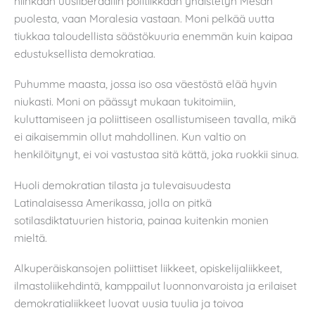
niinkään uusliberaaliin politiikkaan yhdistetyn Mesan
puolesta, vaan Moralesia vastaan. Moni pelkää uutta
tiukkaa taloudellista säästökuuria enemmän kuin kaipaa
edustuksellista demokratiaa.
Puhumme maasta, jossa iso osa väestöstä elää hyvin
niukasti. Moni on päässyt mukaan tukitoimiin,
kuluttamiseen ja poliittiseen osallistumiseen tavalla, mikä
ei aikaisemmin ollut mahdollinen. Kun valtio on
henkilöitynyt, ei voi vastustaa sitä kättä, joka ruokkii sinua.
Huoli demokratian tilasta ja tulevaisuudesta
Latinalaisessa Amerikassa, jolla on pitkä
sotilasdiktatuurien historia, painaa kuitenkin monien
mieltä.
Alkuperäiskansojen poliittiset liikkeet, opiskelijaliikkeet,
ilmastoliikehdintä, kamppailut luonnonvaroista ja erilaiset
demokratialiikkeet luovat uusia tuulia ja toivoa