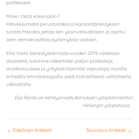
politiikkaan.
Miten tästä eteenpäin?
Halveksumalla perustuslakia ja kansanäänestyksen
tulosta Morales petasi tien yksinvaltiudelleen ja asettui
siten demokraattisia pyrkimyksiä vastaan.
Ellei toista äänestyskierrosta vuoden 2019 vaaleissa
järjestetä, tulemme näkemään paljon protesteja,
levottomuuksia ja yrityksiä hiljentää vastustajia monilla
erilaisilla lehmänkaupoilla sekä mahdollisesti valtiollisella
väkivallalla.
Eija Ranta on kehitysmaatutkimuksen yliopistonlehtori
Helsingin yliopistossa.
←
Edellinen Artikkeli
Seuraava Artikkeli
→