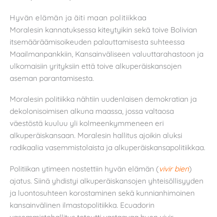
Hyvän elämän ja äiti maan politiikkaa
Moralesin kannatuksessa kiteytyikin sekä toive Bolivian
itsemääräämisoikeuden palauttamisesta suhteessa
Maailmanpankkiin, Kansainväliseen valuuttarahastoon ja
ulkomaisiin yrityksiin että toive alkuperäiskansojen
aseman parantamisesta.
Moralesin politiikka nähtiin uudenlaisen demokratian ja
dekolonisoimisen alkuna maassa, jossa valtaosa
väestöstä kuuluu yli kolmeenkymmeneen eri
alkuperäiskansaan. Moralesin hallitus ajoikin aluksi
radikaalia vasemmistolaista ja alkuperäiskansapolitiikkaa.
Politiikan ytimeen nostettiin hyvän elämän (
vivir bien
)
ajatus. Siinä yhdistyi alkuperäiskansojen yhteisöllisyyden
ja luontosuhteen korostaminen sekä kunnianhimoinen
kansainvälinen ilmastopolitiikka. Ecuadorin