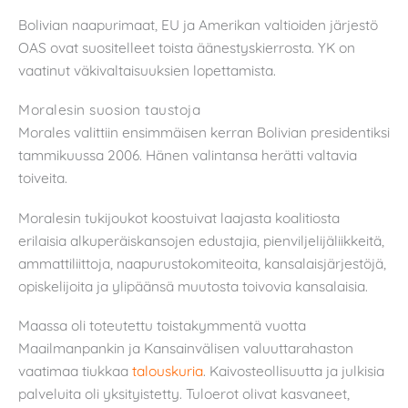
Bolivian naapurimaat, EU ja Amerikan valtioiden järjestö
OAS ovat suositelleet toista äänestyskierrosta. YK on
vaatinut väkivaltaisuuksien lopettamista.
Moralesin suosion taustoja
Morales valittiin ensimmäisen kerran Bolivian presidentiksi
tammikuussa 2006. Hänen valintansa herätti valtavia
toiveita.
Moralesin tukijoukot koostuivat laajasta koalitiosta
erilaisia alkuperäiskansojen edustajia, pienviljelijäliikkeitä,
ammattiliittoja, naapurustokomiteoita, kansalaisjärjestöjä,
opiskelijoita ja ylipäänsä muutosta toivovia kansalaisia.
Maassa oli toteutettu toistakymmentä vuotta
Maailmanpankin ja Kansainvälisen valuuttarahaston
vaatimaa tiukkaa
talouskuria
. Kaivosteollisuutta ja julkisia
palveluita oli yksityistetty. Tuloerot olivat kasvaneet,