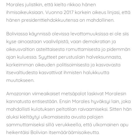
Morales julistikin, että kielto rikkoo hänen
ihmisoikeuksiaan. Vuonna 2017 korkein oikeus linjasi, että
hänen presidenttiehdokkuutensa on mahdollinen.
Boliviassa käynnissä olevissa levottomuuksissa ei ole siis
kyse ainoastaan vaalivilpistä, vaan demokratian ja
oikeusvaltion asteittaisesta romuttamisesta jo pidemmän
ajan kuluessa. Syytteet perustuslain halveksunnasta,
korkeimman oikeuden politisoimisesta ja kasvavasta
itsevaltiudesta kasvattivat ihmisten halukkuutta
muutokseen.
Amazonian viimeaikaiset metsäpalot laskivat Moralesin
kannatusta entisestään. Ensin Morales hyväksyi lain, joka
mahdollisti kulotuksen peltotilan raivaamiseksi. Sitten hän
aluksi kieltäytyi ulkomaisesta avusta palojen
sammuttamiseksi sillä verukkeella, että ulkomainen apu
heikentäisi Bolivian itsemääräämisoikeutta.