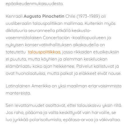
epäoikeudenmukaisuudesta.
Kenraali
Augusto Pinochetin
Chile (1973–1989) oli
uusliberaalin talouspolitiikan mallimaa. Kuitenkin myös
diktatuuria seuranneella pitkällä keskusta-
vasemmistolaisen Concertación -koalitiopuolueen ja
nykyisen konservatiivihallituksen aikakaudella on
toteutettu
talouspolitiikkaa
, jossa rikkaiden etuoikeuksiin
ei puututa, mutta köyhien ja alemman keskiluokan
elämänlaatu koko ajan heikkenee. Palvelut kallistuvat ja
ovat huonolaatuisia, mutta palkat ja eläkkeet eivät nouse.
Latinalainen Amerikka on yksi maailman eriarvoisimmista
mantereista.
Sen levottomuudet osoittavat, ettei talouskasvu yksin riitä.
Jos raha, pääoma ja valta keskittyvät vain harvoille, se
luo jyrkkää polarisoitumista, epätasa-arvoa ja väkivaltaa.