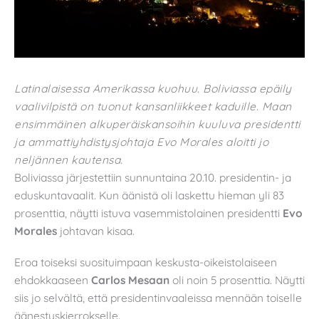
Latinalaisessa Amerikassa kuohuu. Boliviassa epäily
vaalivilpistä on tuonut kansanliikkeet kaduille.
Maan
ensimmäinen alkuperäiskansoihin kuuluva presidentti
ja ammattiyhdistysjohtaja Evo Morales aloitti jo
neljännen kautensa.
Boliviassa järjestettiin sunnuntaina 20.10. presidentin- ja
eduskuntavaalit. Kun äänistä oli laskettu hieman yli 83
prosenttia, näytti istuva vasemmistolainen presidentti
Evo
Morales
johtavan kisaa.
Eroa toiseksi suosituimpaan keskusta-oikeistolaiseen
ehdokkaaseen
Carlos Mesaan
oli noin 5 prosenttia. Näytti
siis jo selvältä, että presidentinvaaleissa mennään toiselle
äänestyskierrokselle.