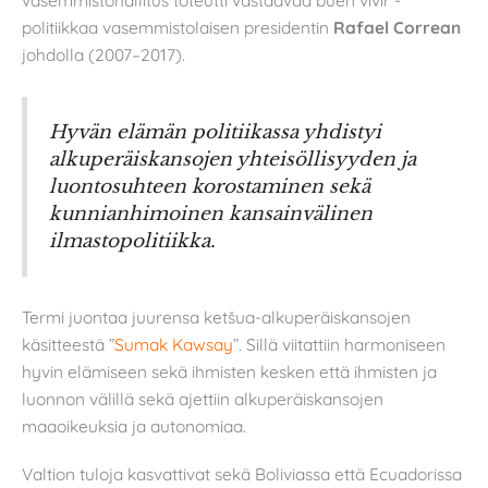
vasemmistohallitus toteutti vastaavaa buen vivir -
politiikkaa vasemmistolaisen presidentin
Rafael Correan
johdolla (2007–2017).
Hyvän elämän politiikassa yhdistyi
alkuperäiskansojen yhteisöllisyyden ja
luontosuhteen korostaminen sekä
kunnianhimoinen kansainvälinen
ilmastopolitiikka.
Termi juontaa juurensa ketšua-alkuperäiskansojen
käsitteestä ”
Sumak Kawsay
”. Sillä viitattiin harmoniseen
hyvin elämiseen sekä ihmisten kesken että ihmisten ja
luonnon välillä sekä ajettiin alkuperäiskansojen
maaoikeuksia ja autonomiaa.
Valtion tuloja kasvattivat sekä Boliviassa että Ecuadorissa