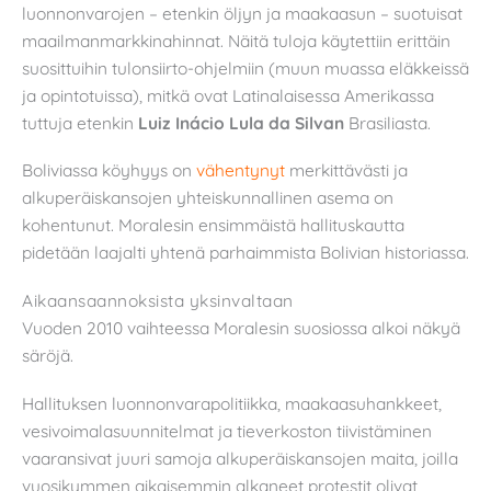
luonnonvarojen – etenkin öljyn ja maakaasun – suotuisat
maailmanmarkkinahinnat. Näitä tuloja käytettiin erittäin
suosittuihin tulonsiirto-ohjelmiin (muun muassa eläkkeissä
ja opintotuissa), mitkä ovat Latinalaisessa Amerikassa
tuttuja etenkin
Luiz Inácio Lula da Silvan
Brasiliasta.
Boliviassa köyhyys on
vähentynyt
merkittävästi ja
alkuperäiskansojen yhteiskunnallinen asema on
kohentunut. Moralesin ensimmäistä hallituskautta
pidetään laajalti yhtenä parhaimmista Bolivian historiassa.
Aikaansaannoksista yksinvaltaan
Vuoden 2010 vaihteessa Moralesin suosiossa alkoi näkyä
säröjä.
Hallituksen luonnonvarapolitiikka, maakaasuhankkeet,
vesivoimalasuunnitelmat ja tieverkoston tiivistäminen
vaaransivat juuri samoja alkuperäiskansojen maita, joilla
vuosikymmen aikaisemmin alkaneet protestit olivat