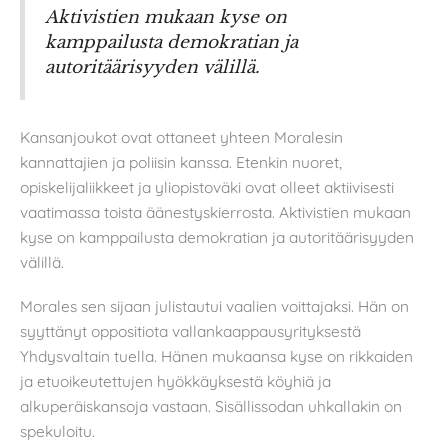
Aktivistien mukaan kyse on
kamppailusta demokratian ja
autoritäärisyyden välillä.
Kansanjoukot ovat ottaneet yhteen Moralesin
kannattajien ja poliisin kanssa. Etenkin nuoret,
opiskelijaliikkeet ja yliopistoväki ovat olleet aktiivisesti
vaatimassa toista äänestyskierrosta. Aktivistien mukaan
kyse on kamppailusta demokratian ja autoritäärisyyden
välillä.
Morales sen sijaan julistautui vaalien voittajaksi. Hän on
syyttänyt oppositiota vallankaappausyrityksestä
Yhdysvaltain tuella. Hänen mukaansa kyse on rikkaiden
ja etuoikeutettujen hyökkäyksestä köyhiä ja
alkuperäiskansoja vastaan. Sisällissodan uhkallakin on
spekuloitu.