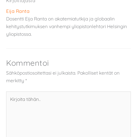
Kirjoittajasta
Eija Ranta
Dosentti Eija Ranta on akatemiatutkija ja globaalin
kehitystutkimuksen vanhempi yliopistonlehtori Helsingin
yliopistossa.
Kommentoi
Sähköpostiosoitettasi ei julkaista.
Pakolliset kentät on
merkitty
*
Kirjoita
tähän..