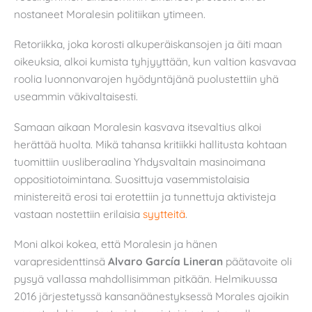
nostaneet Moralesin politiikan ytimeen.
Retoriikka, joka korosti alkuperäiskansojen ja äiti maan
oikeuksia, alkoi kumista tyhjyyttään, kun valtion kasvavaa
roolia luonnonvarojen hyödyntäjänä puolustettiin yhä
useammin väkivaltaisesti.
Samaan aikaan Moralesin kasvava itsevaltius alkoi
herättää huolta. Mikä tahansa kritiikki hallitusta kohtaan
tuomittiin uusliberaalina Yhdysvaltain masinoimana
oppositiotoimintana. Suosittuja vasemmistolaisia
ministereitä erosi tai erotettiin ja tunnettuja aktivisteja
vastaan nostettiin erilaisia
syytteitä
.
Moni alkoi kokea, että Moralesin ja hänen
varapresidenttinsä
Alvaro García Lineran
päätavoite oli
pysyä vallassa mahdollisimman pitkään. Helmikuussa
2016 järjestetyssä kansanäänestyksessä Morales ajoikin