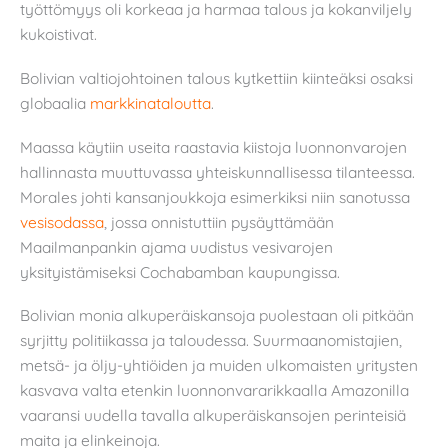
työttömyys oli korkeaa ja harmaa talous ja kokanviljely
kukoistivat.
Bolivian valtiojohtoinen talous kytkettiin kiinteäksi osaksi
globaalia
markkinataloutta
.
Maassa käytiin useita raastavia kiistoja luonnonvarojen
hallinnasta muuttuvassa yhteiskunnallisessa tilanteessa.
Morales johti kansanjoukkoja esimerkiksi niin sanotussa
vesisodassa
, jossa onnistuttiin pysäyttämään
Maailmanpankin ajama uudistus vesivarojen
yksityistämiseksi Cochabamban kaupungissa.
Bolivian monia alkuperäiskansoja puolestaan oli pitkään
syrjitty politiikassa ja taloudessa. Suurmaanomistajien,
metsä- ja öljy-yhtiöiden ja muiden ulkomaisten yritysten
kasvava valta etenkin luonnonvararikkaalla Amazonilla
vaaransi uudella tavalla alkuperäiskansojen perinteisiä
maita ja elinkeinoja.