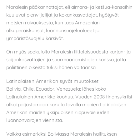
Moralesin pääkannattajat, eli aimara- ja ketšua-kansoihin
kuuluvat pienviljelijät ja kokankasvattajat, hyötyvät
metsien raivauksesta, kun taas Amazonian
alkuperäiskansat, luonnonsuojelualueet ja
ympäristösuojelu kärsivät.
On myös spekuloitu Moralesin liittolaisuudesta karjan- ja
soijankasvattajien ja suurmaanomistajien kanssa, jotta
poliittinen oikeisto tukisi hänen valtaansa.
Latinalaisen Amerikan syvät muutokset
Bolivia, Chile, Ecuador, Venezuela: lähes koko
Latinalainen Amerikka kuohuu. Vuoden 2008 finanssikriisi
alkoi paljastamaan karulla tavalla monien Latinalaisen
Amerikan maiden yksipuolisen riippuvaisuuden
luonnonvarojen viennistä.
Vaikka esimerkiksi Boliviassa Moralesin hallituksen