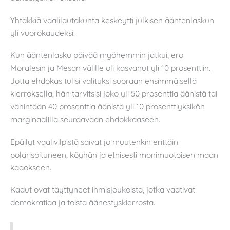
Yhtäkkiä vaalilautakunta keskeytti julkisen ääntenlaskun
yli vuorokaudeksi.
Kun ääntenlasku päivää myöhemmin jatkui, ero
Moralesin ja Mesan välille oli kasvanut yli 10 prosenttiin.
Jotta ehdokas tulisi valituksi suoraan ensimmäisellä
kierroksella, hän tarvitsisi joko yli 50 prosenttia äänistä tai
vähintään 40 prosenttia äänistä yli 10 prosenttiyksikön
marginaalilla seuraavaan ehdokkaaseen.
Epäilyt vaalivilpistä saivat jo muutenkin erittäin
polarisoituneen, köyhän ja etnisesti monimuotoisen maan
kaaokseen.
Kadut ovat täyttyneet ihmisjoukoista, jotka vaativat
demokratiaa ja toista äänestyskierrosta.