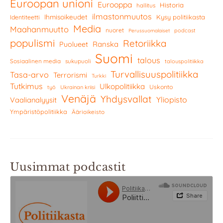
Euroopan unioni
Eurooppa
Historia
hallitus
ilmastonmuutos
Ihmisoikeudet
Kysy politiikasta
Identiteetti
Media
Maahanmuutto
nuoret
podcast
Perussuomalaiset
populismi
Retoriikka
Ranska
Puolueet
Suomi
talous
Sosiaalinen media
sukupuoli
talouspolitiikka
Turvallisuuspolitiikka
Tasa-arvo
Terrorismi
Turkki
Tutkimus
Ulkopolitiikka
Uskonto
työ
Ukrainan kriisi
Venäjä
Yhdysvallat
Yliopisto
Vaalianalyysit
Ympäristöpolitiikka
Äärioikeisto
Uusimmat podcastit