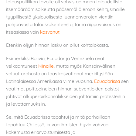
talouspolitiikan tavoite oli vahvistaa maan taloudellista
itsemääräämisoikeutta pääsemällä eroon kehitysmaille
tyypillisestä yksipuolisesta luonnonvarojen vientiin
pohjaavasta talousrakenteesta, tämä riippuvaisuus on
itseasiassa vain
kasvanut
.
Etenkin öljyn hinnan lasku on ollut kohtalokasta.
Esimerkiksi Bolivia, Ecuador ja Venezuela ovat
velkaantuneet
Kiinalle
, mutta myös Kansainvälinen
valuuttarahasto on taas kasvattanut merkitystään
Latinalaisessa Amerikassa viime vuosina.
Ecuadorissa
sen
vaatimat polttoaineiden hinnan subventioiden poistot
johtivat alkuperäiskansaliikkeiden johtamiin protesteihin
ja levottomuuksiin.
Se, mitä Ecuadorissa tapahtui ja mitä parhaillaan
tapahtuu Chilessä, kuvaa ihmisten hyvin vahvaa
kokemusta eriarvoistumisesta ja