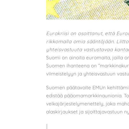
Eurokriisi on osoittanut, että Euro
rikkomalla omia sääntöjään. Liitt
yhteisvastuuta vastustavaa kantaa 
Suomi on ainoita euromaita, joilla o
Suomen ihanteena on ”markkinakuri
viimeistelyyn ja yhteisvastuun vast
Suomen päätavoite EMUn kehittämis
edistää pääomamarkkinaunionia. Toi
velkajärjestelymenettely, joka mahdol
alaskirjaukset ja sijoittajavastuun 