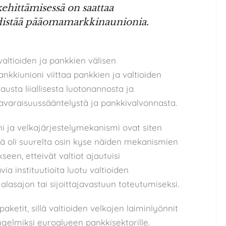
hittämisessä on saattaa
distää pääomamarkkinaunionia.
altioiden ja pankkien välisen
kkiunioni viittaa pankkien ja valtioiden
austa liiallisesta luotonannosta ja
akavaraisuussääntelystä ja pankkivalvonnasta.
 ja velkajärjestelymekanismi ovat siten
issä oli suurelta osin kyse näiden mekanismien
seen, etteivät valtiot ajautuisi
a instituutioita luotu valtioiden
 alasajon tai sijoittajavastuun toteutumiseksi.
aketit, sillä valtioiden velkojen laiminlyönnit
ngelmiksi euroalueen pankkisektorille.