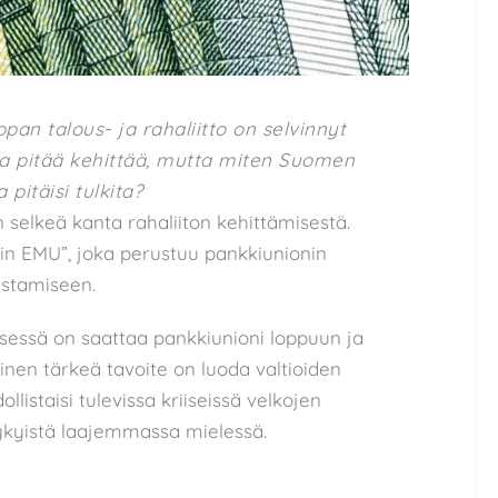
opan talous- ja rahaliitto on selvinnyt
oa pitää kehittää, mutta miten Suomen
pitäisi tulkita?
n selkeä kanta rahaliiton kehittämisestä.
n EMU”, joka perustuu pankkiunionin
ustamiseen.
essä on saattaa pankkiunioni loppuun ja
nen tärkeä tavoite on luoda valtioiden
listaisi tulevissa kriiseissä velkojen
nykyistä laajemmassa mielessä.