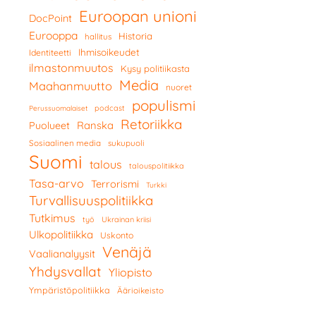
Euroopan unioni
DocPoint
Eurooppa
Historia
hallitus
Ihmisoikeudet
Identiteetti
ilmastonmuutos
Kysy politiikasta
Media
Maahanmuutto
nuoret
populismi
podcast
Perussuomalaiset
Retoriikka
Ranska
Puolueet
Sosiaalinen media
sukupuoli
Suomi
talous
talouspolitiikka
Tasa-arvo
Terrorismi
Turkki
Turvallisuuspolitiikka
Tutkimus
työ
Ukrainan kriisi
Ulkopolitiikka
Uskonto
Venäjä
Vaalianalyysit
Yhdysvallat
Yliopisto
Ympäristöpolitiikka
Äärioikeisto