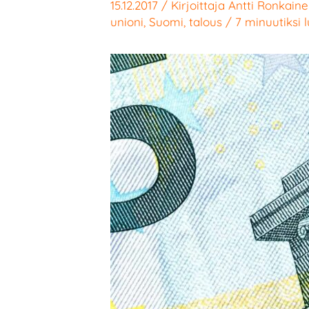
15.12.2017
/ Kirjoittaja
Antti Ronkain
unioni
,
Suomi
,
talous
/
7 minuutiksi 