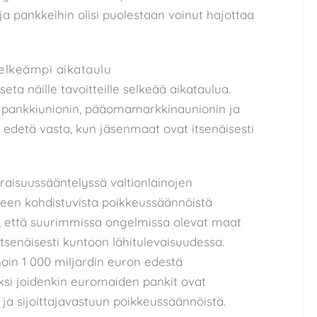
a pankkeihin olisi puolestaan voinut hajottaa
elkeämpi aikataulu
ta näille tavoitteille selkeää aikataulua.
tä pankkiunionin, pääomamarkkinaunionin ja
 edetä vasta, kun jäsenmaat ovat itsenäisesti
araisuussääntelyssä valtionlainojen
useen kohdistuvista poikkeussäännöistä
a, että suurimmissa ongelmissa olevat maat
itsenäisesti kuntoon lähitulevaisuudessa.
oin 1 000 miljardin euron edestä
äksi joidenkin euromaiden pankit ovat
ja sijoittajavastuun poikkeussäännöistä.