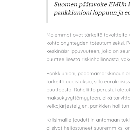
Suomen päätavoite EMUn ke
pankkiunioni loppuun ja e
Molemmat ovat tärkeitä tavoitteita v
kohtalonyhteyden toteutumiseksi. Pan
keskinäisriippuvuuteen, joka on seur
puutteellisesta riskinhallinnasta, v
Pankkiunioni, pääomamarkkinaunioni
tärkeitä uudistuksia, sillä eurokriis
puutteesta. Rahaliitto perustui oletuk
maksukyvyttömyyteen, eikä tarvittavi
velkajärjestelyjen, pankkien hallitun
Kriisimaille jouduttiin antamaan tukip
olisivat heijastuneet suuremmiksi o