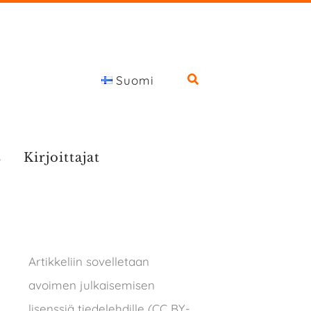
Suomi
s
Kirjoittajat
Artikkeliin sovelletaan
avoimen julkaisemisen
lisenssiä tiedelehdille (CC BY-