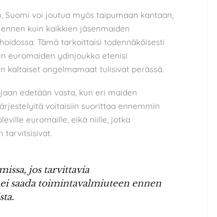
, Suomi voi joutua myös taipumaan kantaan,
 ennen kuin kaikkien jäsenmaiden
hoidossa. Tämä tarkoittaisi todennäköisesti
un euromaiden ydinjoukko etenisi
ian kaltaiset ongelmamaat tulisivat perässä.
uojaan edetään vasta, kun eri maiden
järjestelyitä voitaisiin suorittaa ennemmin
eville euromaille, eikä niille, jotka
 tarvitsisivat.
issa, jos tarvittavia
 ei saada toimintavalmiuteen ennen
ta.