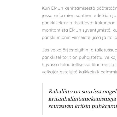
Kun EMUn kehittämisestä päätetään
jossa reformien suhteen edetään jo
pankkisektorin riskit ovat kokonaan 
monitahtista EMUn syventymistä, k
pankkiunionin viimeistelyssä ja Ital
Jos velkajärjestelyihin ja talletuss
pankkisektorit on puhdistettu, velka
hyvässä taloudellisessa tilanteessa ol
velkajärjestelyitä kaikkein kipeimmin
Rahaliitto on suurissa ongelm
kriisinhallintamekanismeja
seuraavan kriisin puhkeamis