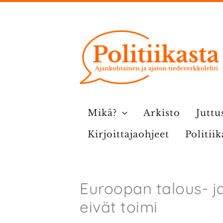
Siirry
sisältöön
Mikä?
Arkisto
Juttu
Kirjoittajaohjeet
Politii
Euroopan talous- ja
eivät toimi