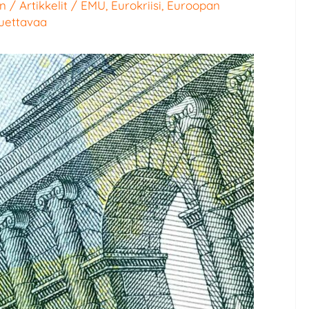
en
/
Artikkelit
/
EMU
,
Eurokriisi
,
Euroopan
luettavaa