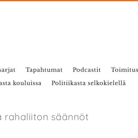
sarjat
Tapahtumat
Podcastit
Toimitu
kasta kouluissa
Politiikasta selkokielellä
 rahaliiton säännöt