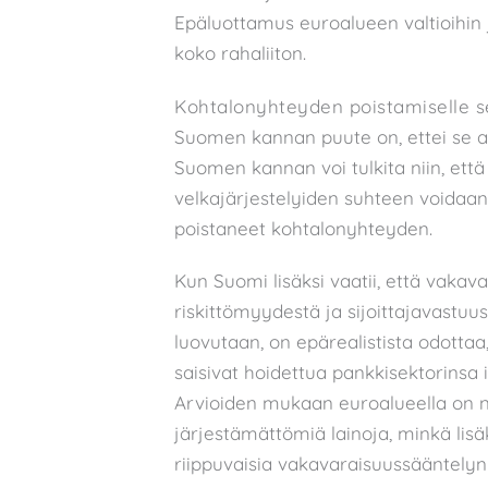
Epäluottamus euroalueen valtioihin j
koko rahaliiton.
Kohtalonyhteyden poistamiselle s
Suomen kannan puute on, ettei se ase
Suomen kannan voi tulkita niin, et
velkajärjestelyiden suhteen voidaan
poistaneet kohtalonyhteyden.
Kun Suomi lisäksi vaatii, että vakav
riskittömyydestä ja sijoittajavastu
luovutaan, on epärealistista odotta
saisivat hoidettua pankkisektorinsa 
Arvioiden mukaan euroalueella on n
järjestämättömiä lainoja, minkä lis
riippuvaisia vakavaraisuussääntelyn 