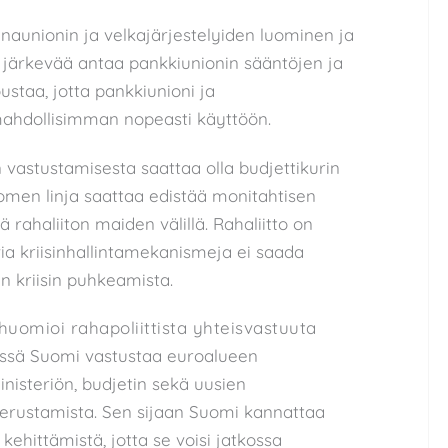
naunionin ja velkajärjestelyiden luominen ja
n järkevää antaa pankkiunionin sääntöjen ja
ustaa, jotta pankkiunioni ja
mahdollisimman nopeasti käyttöön.
vastustamisesta saattaa olla budjettikurin
omen linja saattaa edistää monitahtisen
ä rahaliiton maiden välillä. Rahaliitto on
via kriisinhallintamekanismeja ei saada
 kriisin puhkeamista.
huomioi rahapoliittista yhteisvastuuta
ssä Suomi vastustaa euroalueen
inisteriön, budjetin sekä uusien
perustamista. Sen sijaan Suomi kannattaa
hittämistä, jotta se voisi jatkossa