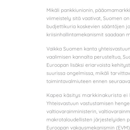
Mikäli pankkiunionin, pääomamarkki
viimeistely sitä vaativat, Suomen o
budjettikuria koskevien sääntöjen jo
kriisinhallintamekanismit saadaan 
Vaikka Suomen kanta yhteisvastuun 
vaalimisen kannalta perusteltua, Su
Euroopan lisäksi eriarvoista kehityst
suurissa ongelmissa, mikäli tarvitta
toimintavalmiuteen ennen seuraavan
Kapea käsitys markkinakurista ei 
Yhteisvastuun vastustamisen henge
valtiovarainministerin, valtiovarainm
makrotaloudellisten järjestelyiden 
Euroopan vakausmekanismin (EVM) ke