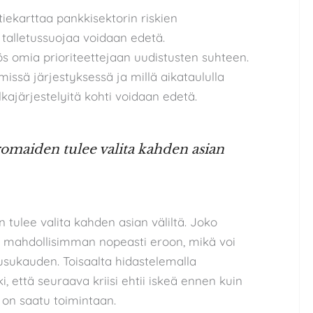
iekarttaa pankkisektorin riskien
 talletussuojaa voidaan edetä.
ös omia prioriteettejaan uudistusten suhteen.
issä järjestyksessä ja millä aikataululla
kajärjestelyitä kohti voidaan edetä.
maiden tulee valita kahden asian
ulee valita kahden asian väliltä. Joko
 mahdollisimman nopeasti eroon, mikä voi
usukauden. Toisaalta hidastelemalla
, että seuraava kriisi ehtii iskeä ennen kuin
t on saatu toimintaan.