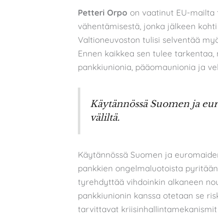
Petteri Orpo
on vaatinut EU-mailta t
vähentämisestä, jonka jälkeen kohti
Valtioneuvoston tulisi selventää my
Ennen kaikkea sen tulee tarkentaa, m
pankkiunionia, pääomaunionia ja vel
Käytännössä Suomen ja euro
väliltä.
Käytännössä Suomen ja euromaiden t
pankkien ongelmaluotoista pyritään
tyrehdyttää vihdoinkin alkaneen no
pankkiunionin kanssa otetaan se riski
tarvittavat kriisinhallintamekanismi