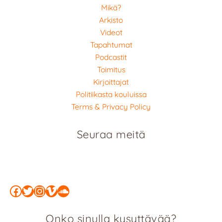
Mikä?
Arkisto
Videot
Tapahtumat
Podcastit
Toimitus
Kirjoittajat
Politiikasta kouluissa
Terms & Privacy Policy
Seuraa meitä
Facebook
Twitter
Instagram
Vimeo
SoundCloud
Onko sinulla kysyttävää?