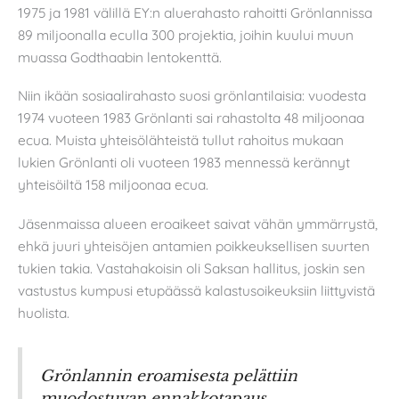
1975 ja 1981 välillä EY:n aluerahasto rahoitti Grönlannissa
89 miljoonalla eculla 300 projektia, joihin kuului muun
muassa Godthaabin lentokenttä.
Niin ikään sosiaalirahasto suosi grönlantilaisia: vuodesta
1974 vuoteen 1983 Grönlanti sai rahastolta 48 miljoonaa
ecua. Muista yhteisölähteistä tullut rahoitus mukaan
lukien Grönlanti oli vuoteen 1983 mennessä kerännyt
yhteisöiltä 158 miljoonaa ecua.
Jäsenmaissa alueen eroaikeet saivat vähän ymmärrystä,
ehkä juuri yhteisöjen antamien poikkeuksellisen suurten
tukien takia. Vastahakoisin oli Saksan hallitus, joskin sen
vastustus kumpusi etupäässä kalastusoikeuksiin liittyvistä
huolista.
Grönlannin eroamisesta pelättiin
muodostuvan ennakkotapaus.