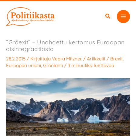
Siirry
sisältöön
”Gröexit” – Unohdettu kertomus Euroopan
disintegraatiosta
28.2.2015
/ Kirjoittaja
Veera Mitzner
/
Artikkelit
/
Brexit
,
Euroopan unioni
,
Grönlanti
/
3 minuutiksi luettavaa