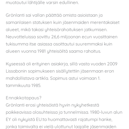
muotoutui lähtijälle varsin edullinen.
Grönlanti sai vallan päättää omista asioistaan ja
samanlaisen statuksen kuin jäsenmaiden merentakaiset
alueet, mikä takasi yhteisörahoituksen jatkumisen.
Neuvotteluissa sovittu 26,6 miljoonan ecun vuosittainen
tukisumma itse asiassa osoittautui suuremmaksi kuin
alueen vuonna 1981 yhteisöiltä saama rahoitus.
Kyseessä oli erityinen asiakirja, sillä vasta vuoden 2009
Lissabonin sopimukseen sisällytettiin jäsenmaan eron
mahdollistava artikla. Sopimus astui voimaan 1.
tammikuuta 1985.
Ennakkotapaus?
Grönlanti erosi yhteisöistä hyvin nykyhetkestä
poikkeavissa olosuhteissa ja tunnelmissa. 1980-luvun alun
EY oli nykyistä EU:ta huomattavasti rajatumpi hanke,
jonka toimivalta ei vielä ulottunut laajalle jäsenmaiden