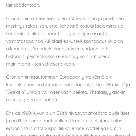
lainsäädäntöön.
Grönlannin suhteellisen pieni taloudellinen ja poliittinen
merkitys takasi sen, ettei lähdöstä koituisi laajamittaisia
seurauksia eikä se horjuttaisi yhteisöjen sisäistä
voimatasapainoa. Aikalaiskeskustelussa tapaus jäi pian
alkaneen sisämarkkinainnostuksen varjoon, ja EU-
historian yleisteoksissa se esiintyy vain hätäisenä
mainintana – jos sellaisenakaan.
Grönlannin irtautuminen Euroopan yhteisöistä on
kuitenkin unionin historian ainoa tapaus, johon ”Brexitin” ja
”Grexitin” uhkaa voi mitenkään peilata. Yhtäläisyyksiäkin
nykyisyyteen voi nähdä.
Ensiksi 1980-luvun alun EY:tä riivasivat sitkeät taloudelliset
ja poliittiset ongelmat. Vaikka Grönlantia ei ajanut ulos
epäonnistunut talouspolitiikka, eroneuvotteluja käytiin
kriisitunnelmissa, joissa yhteisöjen poliittinen vetovoima oli