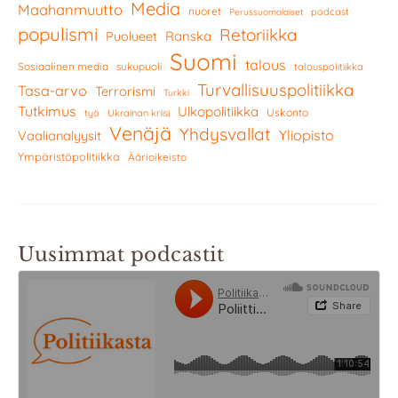
Media
Maahanmuutto
nuoret
podcast
Perussuomalaiset
populismi
Retoriikka
Ranska
Puolueet
Suomi
talous
Sosiaalinen media
sukupuoli
talouspolitiikka
Turvallisuuspolitiikka
Tasa-arvo
Terrorismi
Turkki
Tutkimus
Ulkopolitiikka
Uskonto
työ
Ukrainan kriisi
Venäjä
Yhdysvallat
Yliopisto
Vaalianalyysit
Ympäristöpolitiikka
Äärioikeisto
Uusimmat podcastit