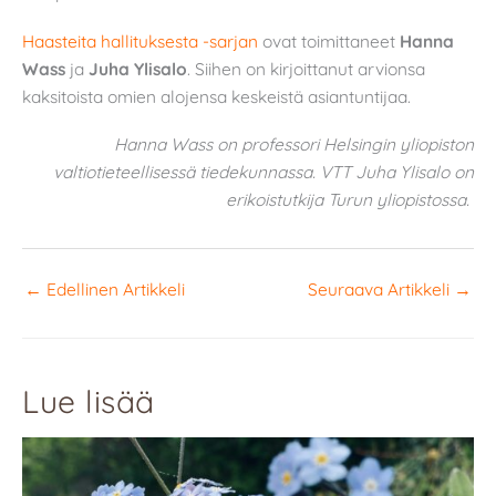
Haasteita hallituksesta -sarjan
ovat toimittaneet
Hanna
Wass
ja
Juha Ylisalo
. Siihen on kirjoittanut arvionsa
kaksitoista omien alojensa keskeistä asiantuntijaa.
Hanna Wass on professori Helsingin yliopiston
valtiotieteellisessä tiedekunnassa. VTT Juha Ylisalo on
erikoistutkija Turun yliopistossa.
←
Edellinen Artikkeli
Seuraava Artikkeli
→
Lue lisää