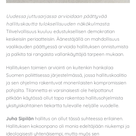
Uudessa juttusarjassa arvioidaan päättyvää
hallituskautta tuloksellisuuden näkökulmasta.
Tilivelvollisuus kuuluu edustuksellisen demokratian
keskeisiin periaatteisiin. Äänestäjällä on mahdollisuus
vaalikauden päättyessä arvioida hallituksen onnistumista
ja palkita tai rangaista vallankäyttäjiä tarpeen mukaan.
Hallituksen toimien arviointi on kuitenkin hankalaa
Suomen poliittisessa järjestelmässä, jossa hallituskoalitio
ja sen ohjelma rakentuvat monenlaisten kompromissien
pohjalta. Tilannetta ei varsinaisesti ole helpottanut
pitkään käytössä ollut tapa rakentaa hallitusohjelmista
yksityiskohtainen tiekartta tulevalle neljälle vuodelle.
Juha Sipilän
hallitus on ollut tässä suhteessa erilainen.
Hallituksen kokoonpano oli monia edeltäjiään niukempi ja
ideologisesti yhtenäisempi, mutta myös sen