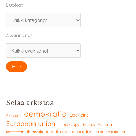
Luokat
Avainsanat
Selaa arkistoa
demokratia
DocPoint
Aktivismi
Euroopan unioni
Eurooppa
Historia
hallitus
ilmastonmuutos
Ihmisoikeudet
Kysy politiikasta
Identiteetti