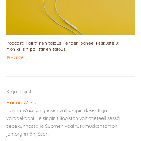
Podcast: Poliittinen talous -lehden paneelikeskustelu:
Monikriisin poliittinen talous
15.6.2026
Kirjoittajista
Hanna Wass
Hanna Wass on yleisen valtio-opin dosentti ja
varadekaani Helsingin yliopiston valtiotieteellisessä
tiedekunnassa ja Suomen vaalitutkimuskonsortion
johtoryhmän jäsen.