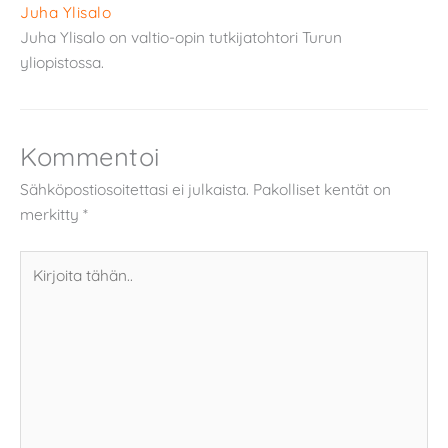
Juha Ylisalo
Juha Ylisalo on valtio-opin tutkijatohtori Turun
yliopistossa.
Kommentoi
Sähköpostiosoitettasi ei julkaista.
Pakolliset kentät on
merkitty
*
Kirjoita
tähän..