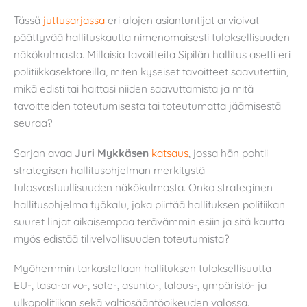
Tässä
juttusarjassa
eri alojen asiantuntijat arvioivat
päättyvää hallituskautta nimenomaisesti tuloksellisuuden
näkökulmasta. Millaisia tavoitteita Sipilän hallitus asetti eri
politiikkasektoreilla, miten kyseiset tavoitteet saavutettiin,
mikä edisti tai haittasi niiden saavuttamista ja mitä
tavoitteiden toteutumisesta tai toteutumatta jäämisestä
seuraa?
Sarjan avaa
Juri Mykkäsen
katsaus
, jossa hän pohtii
strategisen hallitusohjelman merkitystä
tulosvastuullisuuden näkökulmasta. Onko strateginen
hallitusohjelma työkalu, joka piirtää hallituksen politiikan
suuret linjat aikaisempaa terävämmin esiin ja sitä kautta
myös edistää tilivelvollisuuden toteutumista?
Myöhemmin tarkastellaan hallituksen tuloksellisuutta
EU-, tasa-arvo-, sote-, asunto-, talous-, ympäristö- ja
ulkopolitiikan sekä valtiosääntöoikeuden valossa.