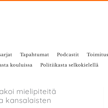
sarjat
Tapahtumat
Podcastit
Toimitu
kasta kouluissa
Politiikasta selkokielellä
akoi mielipiteitä
ja kansalaisten