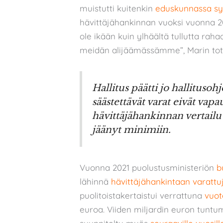
muistutti kuitenkin
eduskunnassa syk
hävittäjähankinnan vuoksi vuonna 20
ole ikään kuin ylhäältä tullutta rah
meidän alijäämässämme”, Marin tote
Hallitus päätti jo hallitusoh
säästettävät varat eivät va
hävittäjähankinnan vertai
jäänyt minimiin.
Vuonna 2021 puolustusministeriön
b
lähinnä
hävittäjähankintaan varattu
puolitoistakertaistui verrattuna
vuot
euroa. Viiden miljardin euron tuntu