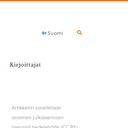
Suomi
s
Kirjoittajat
Artikkeliin sovelletaan
avoimen julkaisemisen
lisenssiä tiedelehdille (CC BY-