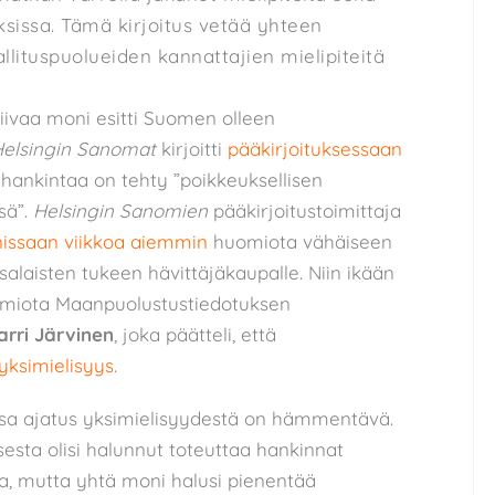
ksissa. Tämä kirjoitus vetää yhteen
llituspuolueiden kannattajien mielipiteitä
iivaa moni esitti Suomen olleen
elsingin Sanomat
kirjoitti
pääkirjoituksessaan
ähankintaa on tehty ”poikkeuksellisen
ssä”.
Helsingin Sanomien
pääkirjoitustoimittaja
issaan viikkoa aiemmin
huomiota vähäiseen
salaisten tukeen hävittäjäkaupalle. Niin ikään
uomiota Maanpuolustustiedotuksen
arri Järvinen
, joka päätteli, että
yksimielisyys
.
ossa ajatus yksimielisyydestä on hämmentävä.
esta olisi halunnut toteuttaa hankinnat
a, mutta yhtä moni halusi pienentää