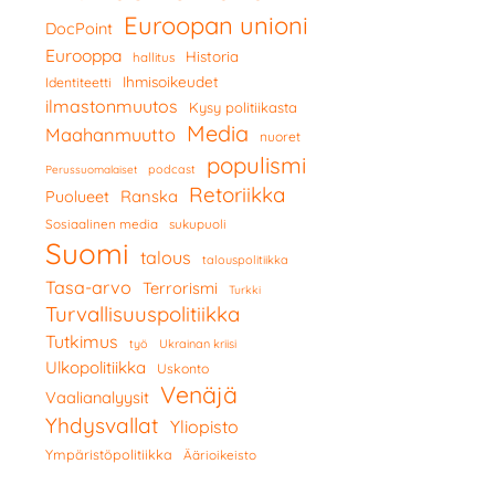
Euroopan unioni
DocPoint
Eurooppa
Historia
hallitus
Ihmisoikeudet
Identiteetti
ilmastonmuutos
Kysy politiikasta
Media
Maahanmuutto
nuoret
populismi
podcast
Perussuomalaiset
Retoriikka
Ranska
Puolueet
Sosiaalinen media
sukupuoli
Suomi
talous
talouspolitiikka
Tasa-arvo
Terrorismi
Turkki
Turvallisuuspolitiikka
Tutkimus
työ
Ukrainan kriisi
Ulkopolitiikka
Uskonto
Venäjä
Vaalianalyysit
Yhdysvallat
Yliopisto
Ympäristöpolitiikka
Äärioikeisto