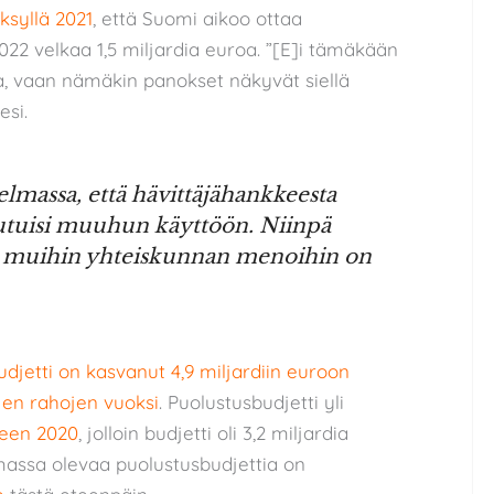
syllä 2021
, että Suomi aikoo ottaa
22 velkaa 1,5 miljardia euroa. ”[E]i tämäkään
aa, vaan nämäkin panokset näkyvät siellä
si.
jelmassa, että hävittäjähankkeesta
pautuisi muuhun käyttöön. Niinpä
lu muihin yhteiskunnan menoihin on
udjetti on kasvanut 4,9 miljardiin euroon
jen rahojen vuoksi
. Puolustusbudjetti yli
een 2020
, jolloin budjetti oli 3,2 miljardia
massa olevaa puolustusbudjettia on