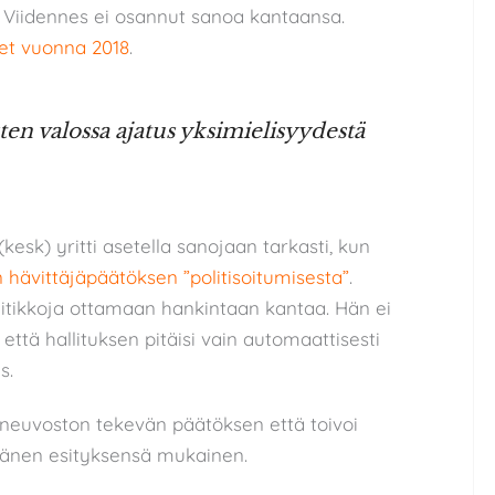
. Viidennes ei osannut sanoa kantaansa.
et vuonna 2018
.
ten valossa ajatus yksimielisyydestä
(kesk) yritti asetella sanojaan tarkasti, kun
n hävittäjäpäätöksen ”politisoitumisesta”
.
iitikkoja ottamaan hankintaan kantaa. Hän ei
ttä hallituksen pitäisi vain automaattisesti
s.
oneuvoston tekevän päätöksen että toivoi
hänen esityksensä mukainen.