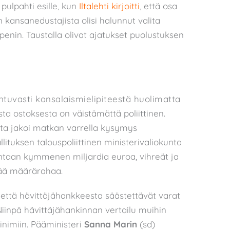
pulpahti esille, kun
Iltalehti kirjoitti
, että osa
 kansanedustajista olisi halunnut valita
penin. Taustalla olivat ajatukset puolustuksen
tuvasti kansalaismielipiteestä huolimatta
a ostoksesta on väistämättä poliittinen.
ita jakoi matkan varrella kysymys
lituksen talouspoliittinen ministerivaliokunta
intaan kymmenen miljardia euroa, vihreät ja
pää määrärahaa.
, että hävittäjähankkeesta säästettävät varat
iinpä hävittäjähankinnan vertailu muihin
nimiin. Pääministeri
Sanna Marin
(sd)