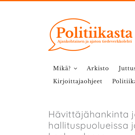
Siirry
sisältöön
Mikä?
Arkisto
Juttu
Kirjoittajaohjeet
Politii
Hävittäjähankinta j
hallituspuolueissa 