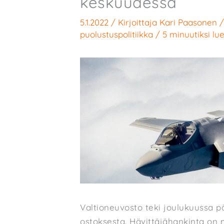
keskuudessa
5.1.2022
/ Kirjoittaja
Kari Paasonen
puolustuspolitiikka
/
5 minuutiksi lu
Valtioneuvosto teki joulukuussa 
ostoksesta. Hävittäjähankinta on 