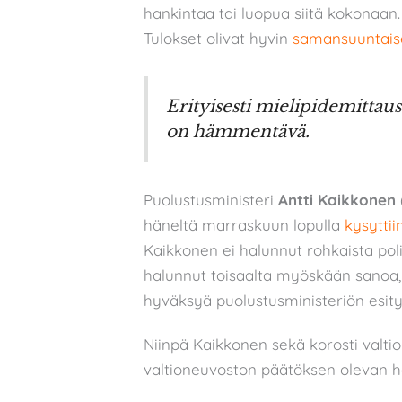
hankintaa tai luopua siitä kokonaan
Tulokset olivat hyvin
samansuuntais
Erityisesti mielipidemittaus
on hämmentävä.
Puolustusministeri
Antti Kaikkonen
häneltä marraskuun lopulla
kysyttii
Kaikkonen ei halunnut rohkaista pol
halunnut toisaalta myöskään sanoa, e
hyväksyä puolustusministeriön esity
Niinpä Kaikkonen sekä korosti valti
valtioneuvoston päätöksen olevan 