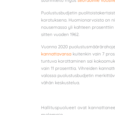
suunniteltu myös
seuraaville vuosill
Puolustusbudjetin puolitoistakertais
korotuksena. Huomionarvoista on ni
nousemassa yli kahteen prosenttiin
sitten vuoden 1962.
Vuonna 2020 puolustusmäärärahojen
kannattavansa
kuitenkin vain 7 pros
tuntuva korottaminen sai kokoomukse
vain 11 prosenttia. Vihreiden kannatta
valossa puolustusbudjetin merkitt
vähän keskustelua.
Hallituspuolueet ovat kannattanee
molempia