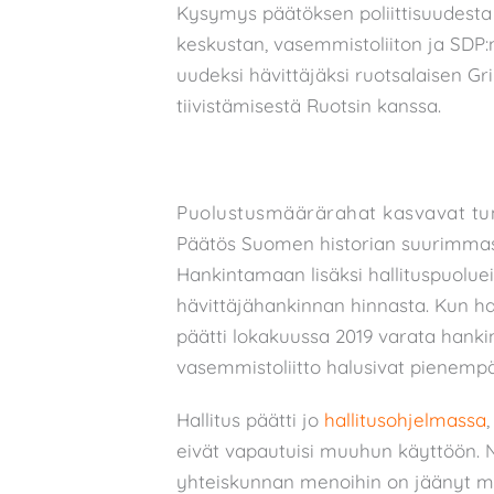
Kysymys päätöksen poliittisuudesta 
keskustan, vasemmistoliiton ja SDP:n
uudeksi hävittäjäksi ruotsalaisen Gri
tiivistämisestä Ruotsin kanssa.
Puolustusmäärärahat kasvavat tun
Päätös Suomen historian suurimmast
Hankintamaan lisäksi hallituspuolue
hävittäjähankinnan hinnasta. Kun hal
päätti lokakuussa 2019 varata hank
vasemmistoliitto halusivat pienem
Hallitus päätti jo
hallitusohjelmassa
eivät vapautuisi muuhun käyttöön. N
yhteiskunnan menoihin on jäänyt mi