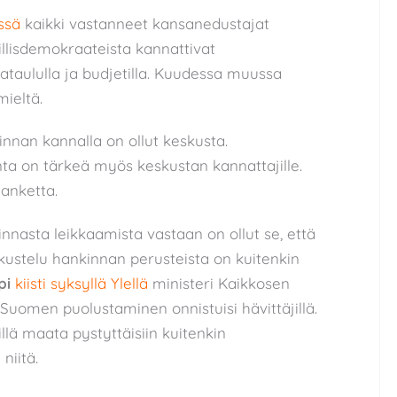
ssä
kaikki vastanneet kansanedustajat
illisdemokraateista kannattivat
kataululla ja budjetilla. Kuudessa muussa
ieltä.
nnan kannalla on ollut keskusta.
ta on tärkeä myös keskustan kannattajille.
anketta.
nnasta leikkaamista vastaan on ollut se, että
ustelu hankinnan perusteista on kuitenkin
pi
kiisti syksyllä Ylellä
ministeri Kaikkosen
 Suomen puolustaminen onnistuisi hävittäjillä.
illä maata pystyttäisiin kuitenkin
niitä.