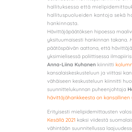
hallituksessa että mielipidemittau
hallituspuolueiden kantoja sekä ha
hankinnasta.
Hävittäjäpäätöksen hipoessa maaliv
yksituumaisesti hankinnan takana.
H
päätöspäivän aattona, että hävittäj
yksimielisessä poliittisessa ilmapiiri
Anna-Liina Kuhanen
kiinnitti
kolumn
kansalaiskeskusteluun ja viittasi kan
vähäiseen keskusteluun kiinnitti h
suunnittelukunnan puheenjohtaja
H
hävittäjähankkeesta on kansallinen 
Erityisesti mielipidemittausten val
Kesällä 2021
kaksi viidestä suomalais
vähintään suunnitellussa laajuudess