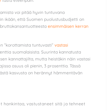
e
tästä eteenpäin.
tamista voi pitää hyvin tuntuvana
in ikään, että Suomen puolustusbudjetti on
 bruttokansantuotteesta
ensimmäisen kerran
 ”korottamista tuntuvasti”
vastasi
enttia suomalaisista. Suurinta kannatusta
n kannattajilta, mutta heistäkin näin vastasi
jissa osuus oli pienin, 3 prosenttia. Tässä
ävästä kasvusta on herännyt hämmentävän
t hankintaa, vastustaneet sitä ja tehneet