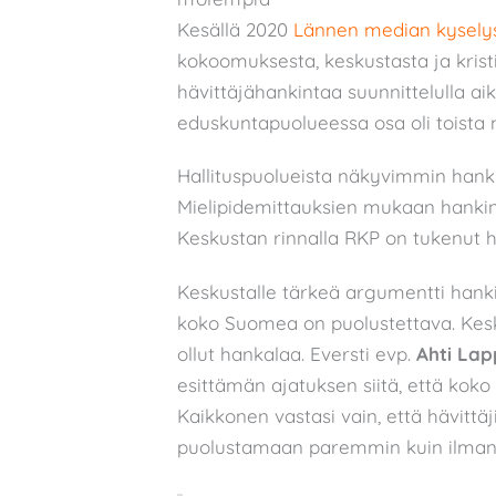
Kesällä 2020
Lännen median kysely
kokoomuksesta, keskustasta ja krist
hävittäjähankintaa suunnittelulla ai
eduskuntapuolueessa osa oli toista m
Hallituspuolueista näkyvimmin hanki
Mielipidemittauksien mukaan hankin
Keskustan rinnalla RKP on tukenut h
Keskustalle tärkeä argumentti hanki
koko Suomea on puolustettava. Kesk
ollut hankalaa. Eversti evp.
Ahti Lap
esittämän ajatuksen siitä, että koko
Kaikkonen vastasi vain, että hävittäj
puolustamaan paremmin kuin ilman 