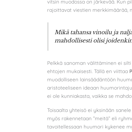
vitsin muodossa on järkevää. Kun pik
rajoittavat viestien merkkimäärää, 
Mikä tahansa vinoilu ja nalja
mahdollisesti olisi joidenki
Pelkkä sanoman välittäminen ei silti
ehtojen mukaisesti. Tällä en viittaa
P
muodolliseen lainsäädäntöön huumo
aristoteeliseen ideaan huumorintajus
ei ole kunniakasta, vaikka se mahdoll
Toisaalta yhteisö ei yksinään sanel
myös rakennetaan ”meitä” eli ryhmäi
tavoitellessaan huumori kykenee m