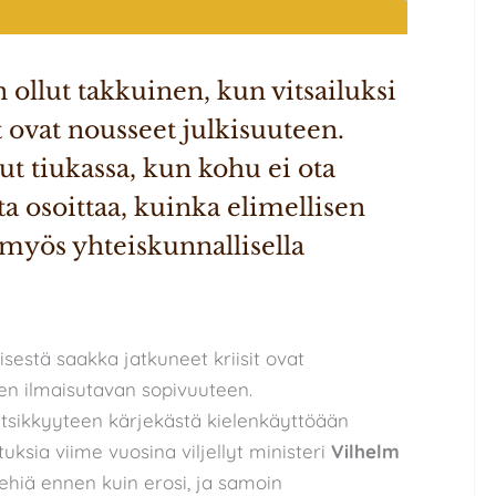
ollut takkuinen, kun vitsailuksi 
t ovat nousseet julkisuuteen. 
ut tiukassa, kun kohu ei ota 
a osoittaa, kuinka elimellisen 
myös yhteiskunnallisella 
estä saakka jatkuneet kriisit ovat
en ilmaisutavan sopivuuteen.
tsikkyyteen kärjekästä kielenkäyttöään
tuksia viime vuosina viljellyt ministeri
Vilhelm
iä ennen kuin erosi, ja samoin