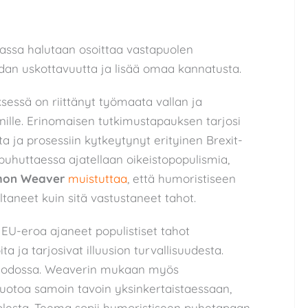
kassa halutaan osoittaa vastapuolen
idan uskottavuutta ja lisää omaa kannatusta.
ksessä on riittänyt työmaata vallan ja
ille. Erinomaisen tutkimustapauksen tarjosi
a ja prosessiin kytkeytynyt erityinen Brexit-
puhuttaessa ajatellaan oikeistopopulismia,
mon Weaver
muistuttaa
, että humoristiseen
taneet kuin sitä vastustaneet tahot.
 EU-eroa ajaneet populistiset tahot
a ja tarjosivat illuusion turvallisuudesta.
muodossa. Weaverin mukaan myös
muotoa samoin tavoin yksinkertaistaessaan,
uolesta. Teema sopii humoristiseen puhetapaan