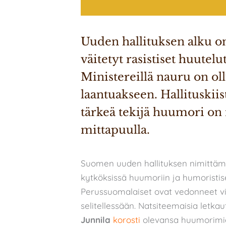
Uuden hallituksen alku on 
väitetyt rasistiset huutelu
Ministereillä nauru on oll
laantuakseen. Hallituskiist
tärkeä tekijä huumori on 
mittapuulla.
Suomen uuden hallituksen nimittämis
kytköksissä huumoriin ja humoristis
Perussuomalaiset ovat vedonneet vi
selitellessään. Natsiteemaisia letkau
Junnila
korosti
olevansa huumorimieh