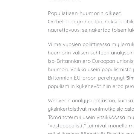
Populistisen huumorin alkeet
On helppoa ymmärtää, miksi politii
naurettavuus: se nakertaa toisen la
Viime vuosien poliittisessa myllerry
huumorin välisen suhteen analysoinn
Iso-Britannian ero Euroopan unionist
huumori. Vaikka usein populismista 
Britannian EU-eroon perehtynyt
Si
populismiin kykenevät niin eroa puol
Weaverin analyysi paljastaa, kuinka
yksinkertaistivat monimutkaisia asioit
Tämä toteutui usein vitsikkäässä 
”vastapopulistit” toimivat monella 
miksi ihmiset äänestivät Brexitin p