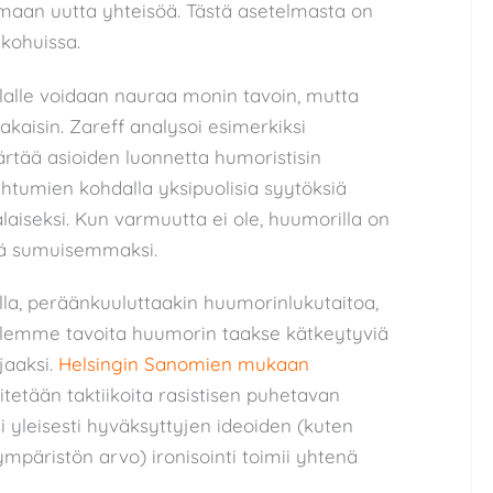
omaan uutta yhteisöä. Tästä asetelmasta on
 kohuissa.
allalle voidaan nauraa monin tavoin, mutta
kaisin. Zareff analysoi esimerkiksi
ärtää asioiden luonnetta humoristisin
ahtumien kohdalla yksipuolisia syytöksiä
aiseksi. Kun varmuutta ei ole, huumorilla on
tä sumuisemmaksi.
kella, peräänkuuluttaakin huumorinlukutaitoa,
. Jollemme tavoita huumorin taakse kätkeytyviä
jaaksi.
Helsingin Sanomien mukaan
tetään taktiikoita rasistisen puhetavan
i yleisesti hyväksyttyjen ideoiden (kuten
ympäristön arvo) ironisointi toimii yhtenä