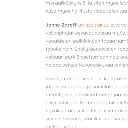
moraalikäsityksiä, ja siten myös lu
kyse myös hallitusta riepottelevissa
Janne Zareff
on
osoittanut
, että v
vallanpitäjät osaavat nauraa myös ta
venäläisten poliitikkojen tapaa häm
tehokeinoin. Epäilyksenalaisten tap
voidaan pyrkiä asettamaan naurunal
helppo sotkea kokonaiskuvaa entis
Zareff, mahdollisesti osin kieli pos
jota tulisi opettaa jo koululaisille
merkityksiä, näkökenttämme jää va
oikeistolaisella Hommaforumilla kehi
hyväksyttämiseksi. Tässä esimerkiks
suvaitsevaisuus, monikulttuurisuus, 
mekanismina.