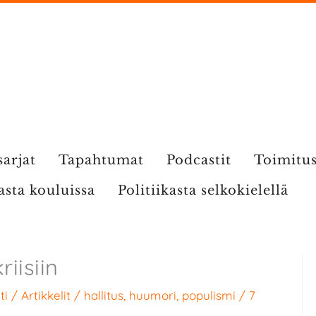
sarjat
Tapahtumat
Podcastit
Toimitu
kasta kouluissa
Politiikasta selkokielellä
riisiin
ti
/
Artikkelit
/
hallitus
,
huumori
,
populismi
/
7