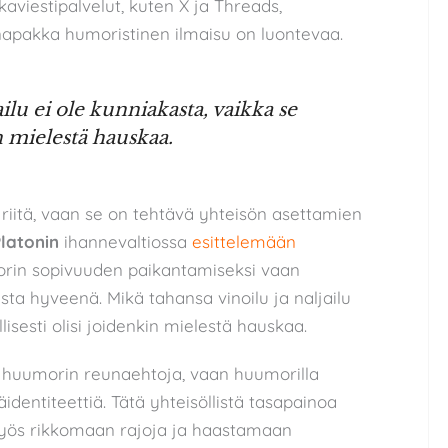
aviestipalvelut, kuten X ja Threads,
napakka humoristinen ilmaisu on luontevaa.
ilu ei ole kunniakasta, vaikka se
n mielestä hauskaa.
 riitä, vaan se on tehtävä yhteisön asettamien
latonin
ihannevaltiossa
esittelemään
rin sopivuuden paikantamiseksi vaan
ta hyveenä. Mikä tahansa vinoilu ja naljailu
isesti olisi joidenkin mielestä hauskaa.
e huumorin reunaehtoja, vaan huumorilla
dentiteettiä. Tätä yhteisöllistä tasapainoa
yös rikkomaan rajoja ja haastamaan