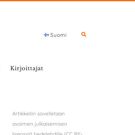
Suomi
s
Kirjoittajat
Artikkeliin sovelletaan
avoimen julkaisemisen
lisenssiä tiedelehdille (CC BY-