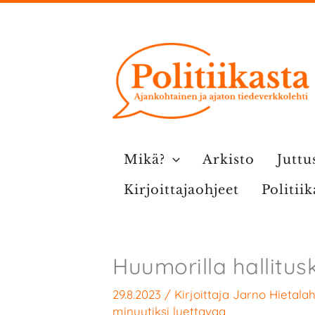
Siirry
sisältöön
Mikä?
Arkisto
Juttu
Kirjoittajaohjeet
Politii
Huumorilla hallitusk
29.8.2023
/ Kirjoittaja
Jarno Hietalah
minuutiksi luettavaa