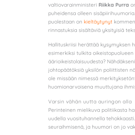
valtiovarainministeri
Riikka Purra
o
puheidensa olleen sisäpiirihuumoria
puolestaan on
kieltäytynyt
kommento
rinnastuksia sisältäviä yksityisiä tek
Hallituskriisi herättää kysymyksen h
esimerkiksi tulkita oikeistopuolueen
äärioikeistolaisuudesta? Nähdäkseni y
johtopäätöksiä yksilön poliittisten
ole missään nimessä merkityksetöntä
huomionarvoisena muuttujana ihmi
Varsin vähän uutta auringon alla
Perinteinen mielikuva politiikasta 
uudella vuosituhannella tehokkaasti.
seuraihmisenä, ja huumori on jo vaki