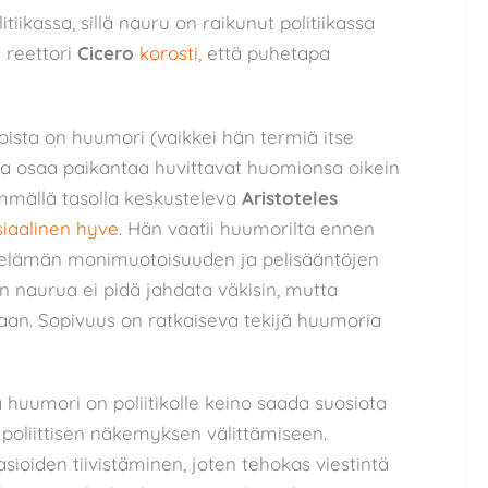
tiikassa, sillä nauru on raikunut politiikassa
n reettori
Cicero
korosti
, että puhetapa
oista on huumori (vaikkei hän termiä itse
uja osaa paikantaa huvittavat huomionsa oikein
mmällä tasolla keskusteleva
Aristoteles
iaalinen hyve
. Hän vaatii huumorilta ennen
en elämän monimuotoisuuden ja pelisääntöjen
n naurua ei pidä jahdata väkisin, mutta
naan. Sopivuus on ratkaiseva tekijä huumoria
ä huumori on poliitikolle keino saada suosiota
u poliittisen näkemyksen välittämiseen.
ioiden tiivistäminen, joten tehokas viestintä