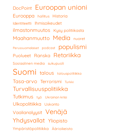
Euroopan unioni
DocPoint
Eurooppa
Historia
hallitus
Ihmisoikeudet
Identiteetti
ilmastonmuutos
Kysy politiikasta
Media
Maahanmuutto
nuoret
populismi
podcast
Perussuomalaiset
Retoriikka
Ranska
Puolueet
Sosiaalinen media
sukupuoli
Suomi
talous
talouspolitiikka
Tasa-arvo
Terrorismi
Turkki
Turvallisuuspolitiikka
Tutkimus
työ
Ukrainan kriisi
Ulkopolitiikka
Uskonto
Venäjä
Vaalianalyysit
Yhdysvallat
Yliopisto
Ympäristöpolitiikka
Äärioikeisto