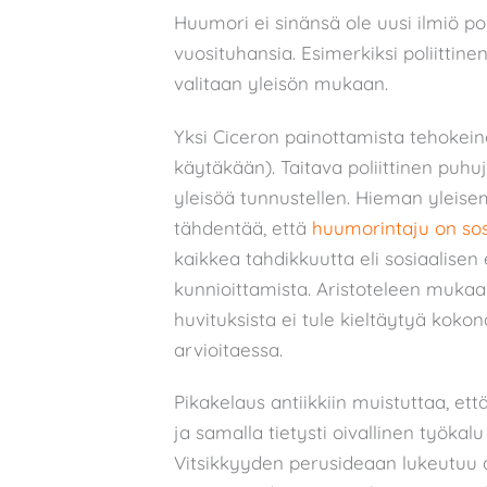
Huumori ei sinänsä ole uusi ilmiö poli
vuosituhansia. Esimerkiksi poliittine
valitaan yleisön mukaan.
Yksi Ciceron painottamista tehokein
käytäkään). Taitava poliittinen puh
yleisöä tunnustellen. Hieman yleise
tähdentää, että
huumorintaju on sos
kaikkea tahdikkuutta eli sosiaalis
kunnioittamista. Aristoteleen mukaa
huvituksista ei tule kieltäytyä koko
arvioitaessa.
Pikakelaus antiikkiin muistuttaa, ett
ja samalla tietysti oivallinen työkal
Vitsikkyyden perusideaan lukeutuu as