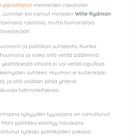
n
painottanut
menneiden rasististen
. Junnilan korvannut ministeri
Wille Rydman
imasta rasistisia, mutta humoristisia
stiviestejään.
uumorin ja politiikan suhteesta. Kuinka
 huumoria ja voiko siitä vetää päätelmiä
ksittäisestä vitsistä ei voi vetää lopullisia
 näkemysten suhteen. Huumori ei kuitenkaan
, ja sitä voidaan pitää yhtenä
skuvaa hahmoteltaessa.
harmaana tylsyyden tyyssijana on romuttunut
 Moni poliitikko esiintyy hauskana
intunut työkalu poliitikoiden pakissa.