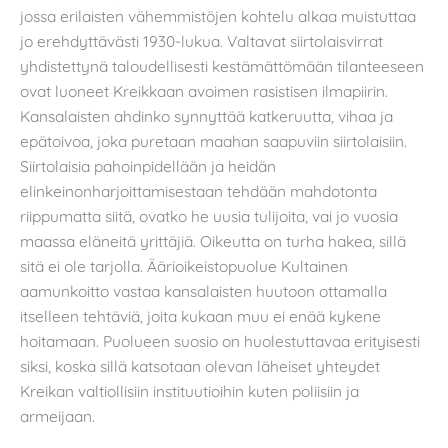
jossa erilaisten vähemmistöjen kohtelu alkaa muistuttaa
jo erehdyttävästi 1930-lukua. Valtavat siirtolaisvirrat
yhdistettynä taloudellisesti kestämättömään tilanteeseen
ovat luoneet Kreikkaan avoimen rasistisen ilmapiirin.
Kansalaisten ahdinko synnyttää katkeruutta, vihaa ja
epätoivoa, joka puretaan maahan saapuviin siirtolaisiin.
Siirtolaisia pahoinpidellään ja heidän
elinkeinonharjoittamisestaan tehdään mahdotonta
riippumatta siitä, ovatko he uusia tulijoita, vai jo vuosia
maassa eläneitä yrittäjiä. Oikeutta on turha hakea, sillä
sitä ei ole tarjolla. Äärioikeistopuolue Kultainen
aamunkoitto vastaa kansalaisten huutoon ottamalla
itselleen tehtäviä, joita kukaan muu ei enää kykene
hoitamaan. Puolueen suosio on huolestuttavaa erityisesti
siksi, koska sillä katsotaan olevan läheiset yhteydet
Kreikan valtiollisiin instituutioihin kuten poliisiin ja
armeijaan.