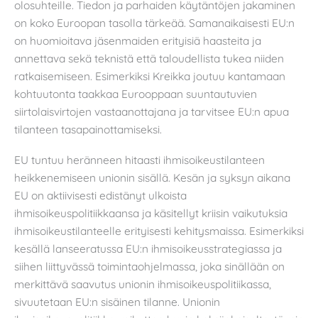
olosuhteille. Tiedon ja parhaiden käytäntöjen jakaminen
on koko Euroopan tasolla tärkeää. Samanaikaisesti EU:n
on huomioitava jäsenmaiden erityisiä haasteita ja
annettava sekä teknistä että taloudellista tukea niiden
ratkaisemiseen. Esimerkiksi Kreikka joutuu kantamaan
kohtuutonta taakkaa Eurooppaan suuntautuvien
siirtolaisvirtojen vastaanottajana ja tarvitsee EU:n apua
tilanteen tasapainottamiseksi.
EU tuntuu heränneen hitaasti ihmisoikeustilanteen
heikkenemiseen unionin sisällä. Kesän ja syksyn aikana
EU on aktiivisesti edistänyt ulkoista
ihmisoikeuspolitiikkaansa ja käsitellyt kriisin vaikutuksia
ihmisoikeustilanteelle erityisesti kehitysmaissa. Esimerkiksi
kesällä lanseeratussa EU:n ihmisoikeusstrategiassa ja
siihen liittyvässä toimintaohjelmassa, joka sinällään on
merkittävä saavutus unionin ihmisoikeuspolitiikassa,
sivuutetaan EU:n sisäinen tilanne. Unionin