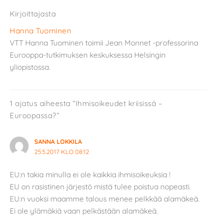
Kirjoittajasta
Hanna Tuominen
VTT Hanna Tuominen toimii Jean Monnet -professorina
Eurooppa-tutkimuksen keskuksessa Helsingin
yliopistossa.
1 ajatus aiheesta “Ihmisoikeudet kriisissä –
Euroopassa?”
SANNA LOKKILA
25.5.2017 KLO 08:12
EU:n takia minulla ei ole kaikkia ihmisoikeuksia !
EU on rasistinen järjestö mistä tulee poistua nopeasti.
EU:n vuoksi maamme talous menee pelkkää alamäkeä.
Ei ole ylämäkiä vaan pelkästään alamäkeä.