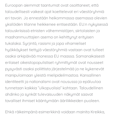
Euroopan aiemmat taantumat ovat osoittaneet, että
taloudellisesti vaikeat ajat koettelevat eri väestöryhmiä
eri tavoin. Jo ennestään heikommassa asemassa olevien
yksilöiden tilanne heikkenee entisestään. EU:n nykyisessä
talouskriisissä etnisten vähemmistöjen, siirtolaisten ja
maahanmuuttajien asema on kehittynyt erityisen
tukalaksi. Syrjintä, rasismi ja jopa vihamieliset
hyökkäykset tiettyjä väestöryhmiä vastaan ovat tulleet
osaksi arkipäivää monessa EU maassa. Samanaikaisesti
erilaiset oikeistopopulistiset ryhmittymät ovat nousseet
pysyvästi osaksi poliittista järjestelmää ja ne kykenevät
manipuloimaan yleistä mielipideilmastoa. Kansallinen
identiteetti ja nationalismi ovat nousussa ja epäluuloa
tunnetaan kaikkia ”ulkopuolisia” kohtaan. Taloudellinen
ahdinko ja synkät tulevaisuuden näkymät saavat
tavalliset ihmiset kääntymään ääriliikkeiden puoleen.
Ehkä räikeimpänä esimerkkinä voidaan mainita Kreikka,