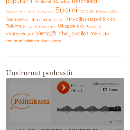
populismi
Retoriikka
Ranska
Puolueet
Suomi
talous
Sosiaalinen media
sukupuoli
talouspolitiikka
Turvallisuuspolitiikka
Tasa-arvo
Terrorismi
Turkki
Tutkimus
Ulkopolitiikka
Uskonto
työ
Ukrainan kriisi
Venäjä
Yhdysvallat
Yliopisto
Vaalianalyysit
Ympäristöpolitiikka
Äärioikeisto
Uusimmat podcastit