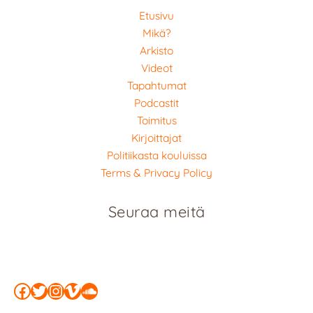
Etusivu
Mikä?
Arkisto
Videot
Tapahtumat
Podcastit
Toimitus
Kirjoittajat
Politiikasta kouluissa
Terms & Privacy Policy
Seuraa meitä
Facebook
Twitter
Instagram
Vimeo
SoundCloud