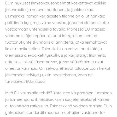
EU:n nykyiset ihmisoikeusongelmat koskettavat kaikkia
jäsenmaita, ja ne ovat hautoneet jo jonkin aikaa.
Esimerkiksi romanikerjäläisten tilanne on ollut hankala
poliittinen kysymys viime vuosina, johon ei ole onnistuttu
vastaamaan yhtenäisellä tavalla. Monessa EU maassa
vähemmistöjen epäonnistunut integroituminen on
tuottanut yhteiskunnallisia jännitteitä, jotka leimahtavat
liekkiin paikoitellen. Talouskriisi on vahvistanut tätä jo
olemassa olevaa kehityskulkua ja kärjistänyt tilannetta
erityisesti niissä jäsenmaissa, joissa säästötoimet ovat
olleet ankarimpia. On selvää, etteivät taloudeltaan heikot
jäsenmaat selviydy yksin haasteistaan, vaan ne
tarvitsevat EU:n apua.
Mitä EU voi asialle tehdä? Yhteisten käytäntöjen luominen
ja toimeenpano ihmisoikeuksien suojelemiseksi ehkäisee
ei-toivottavia ratkaisuja. Esimerkkinä voidaan mainita EU:n
yhtenäiset standardit maahanmuuttajien vastaanotto-