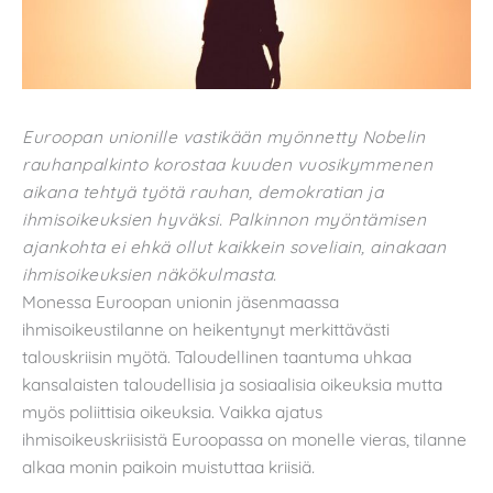
Euroopan unionille vastikään myönnetty Nobelin
rauhanpalkinto korostaa kuuden vuosikymmenen
aikana tehtyä työtä rauhan, demokratian ja
ihmisoikeuksien hyväksi. Palkinnon myöntämisen
ajankohta ei ehkä ollut kaikkein soveliain, ainakaan
ihmisoikeuksien näkökulmasta.
Monessa Euroopan unionin jäsenmaassa
ihmisoikeustilanne on heikentynyt merkittävästi
talouskriisin myötä. Taloudellinen taantuma uhkaa
kansalaisten taloudellisia ja sosiaalisia oikeuksia mutta
myös poliittisia oikeuksia. Vaikka ajatus
ihmisoikeuskriisistä Euroopassa on monelle vieras, tilanne
alkaa monin paikoin muistuttaa kriisiä
.