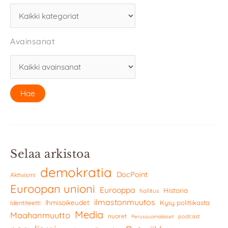
Avainsanat
Selaa arkistoa
demokratia
DocPoint
Aktivismi
Euroopan unioni
Eurooppa
Historia
hallitus
ilmastonmuutos
Ihmisoikeudet
Kysy politiikasta
Identiteetti
Media
Maahanmuutto
nuoret
podcast
Perussuomalaiset