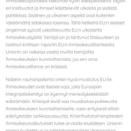
ihmisoikeuspolitiikka vaikuttaa hyvin kaksijakoiselta: täysin
eri instituutiot ja ihmiset käsittelevät ulkoista ja sisäistä
politiikkaa. Sisäinen ja ulkoinen aspekti ovat kuitenkin
väistämättä sidoksissa toisiinsa. Tällä hetkellä EU:n sisäiset
ongelmat syövät uskottavuutta EU:n ulkoiselta
ihmisoikeustyöltä. Venäjä on jo tarttunut tilaisuuteen ja
laatinut kriittisen raportin EU:n ihmisoikeustilanteesta.
Unionin on vaikeaa vaatia muilta toimijoilta
ihmisoikeuksien kunnioittamista, jos sen oma
ihmisoikeustilanne on kriisissä.
Nobelin rauhanpalkinto onkin hyvä muistutus EU:lle.
Ihmisoikeudet ovat itseisarvoja, joita Euroopan
integraatiokehitys on kyennyt menestyksekkäästi
edistämään. Kriisiajat eivät saa muodostaa poikkeusta
ihmisoikeuksien kunnioittamiselle, vaan erityisesti silloin
edellytetään tarkkaavaisuutta. Kriisinhoitotoimenpiteiden
ihmisoikeusvaikutukset tulee arvioida etukäteen. Unionin
ajama budjettikuri ja säästötoimenpiteet jäsenmaissa