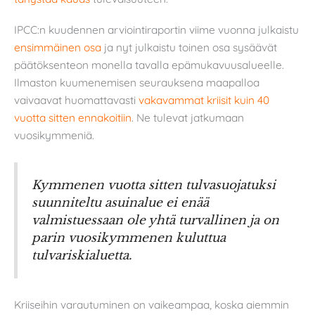
IPCC:n kuudennen arviointiraportin viime vuonna julkaistu
ensimmäinen osa
ja nyt julkaistu toinen osa sysäävät
päätöksenteon monella tavalla epämukavuusalueelle.
Ilmaston kuumenemisen seurauksena maapalloa
vaivaavat huomattavasti
vakavammat kriisit kuin 40
vuotta sitten ennakoitiin
. Ne tulevat jatkumaan
vuosikymmeniä.
Kymmenen vuotta sitten tulvasuojatuksi
suunniteltu asuinalue ei enää
valmistuessaan ole yhtä turvallinen ja on
parin vuosikymmenen kuluttua
tulvariskialuetta.
Kriiseihin varautuminen on vaikeampaa, koska aiemmin