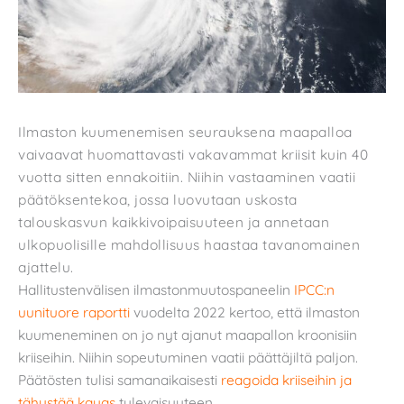
Ilmaston kuumenemisen seurauksena maapalloa
vaivaavat huomattavasti vakavammat kriisit kuin 40
vuotta sitten ennakoitiin. Niihin vastaaminen vaatii
päätöksentekoa, jossa luovutaan uskosta
talouskasvun kaikkivoipaisuuteen ja annetaan
ulkopuolisille mahdollisuus haastaa tavanomainen
ajattelu.
Hallitustenvälisen ilmastonmuutospaneelin
IPCC:n
uunituore raportti
vuodelta 2022 kertoo, että ilmaston
kuumeneminen on jo nyt ajanut maapallon kroonisiin
kriiseihin. Niihin sopeutuminen vaatii päättäjiltä paljon.
Päätösten tulisi samanaikaisesti
reagoida kriiseihin ja
tähystää kauas
tulevaisuuteen.