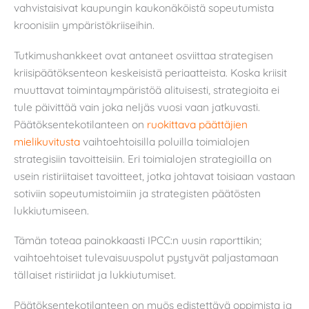
vahvistaisivat kaupungin kaukonäköistä sopeutumista
kroonisiin ympäristökriiseihin.
Tutkimushankkeet ovat antaneet osviittaa strategisen
kriisipäätöksenteon keskeisistä periaatteista. Koska kriisit
muuttavat toimintaympäristöä alituisesti, strategioita ei
tule päivittää vain joka neljäs vuosi vaan jatkuvasti.
Päätöksentekotilanteen on
ruokittava päättäjien
mielikuvitusta
vaihtoehtoisilla poluilla toimialojen
strategisiin tavoitteisiin. Eri toimialojen strategioilla on
usein ristiriitaiset tavoitteet, jotka johtavat toisiaan vastaan
sotiviin sopeutumistoimiin ja strategisten päätösten
lukkiutumiseen.
Tämän toteaa painokkaasti IPCC:n uusin raporttikin;
vaihtoehtoiset tulevaisuuspolut pystyvät paljastamaan
tällaiset ristiriidat ja lukkiutumiset.
Päätöksentekotilanteen on myös edistettävä oppimista ja