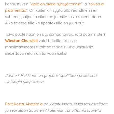
kannustuksin ”
vielä on aikaa ryhtyä toimiin
” ja ”
toivoa ei
pidä heittää
”. On kuitenkin syytä olla realistinen sen
suhteen, paljonko aikaa on ja mille toivo rakennetaan.
Aika strategisille kriisipäätöksille on juuri nyt.
Toivo puolestaan on sitä samaa toivoa, jota pääministeri
Winston Churchill
valoi briteille toisessa
maailmansodassa: tahtoa tehdä suuria uhrauksia
siedettävän elämän turvaamiseksi.
Janne I. Hukkinen on ympäristöpolitiikan professori
Helsingin yliopistossa.
Politiikasta-Akatemia
on kirjoitussarja, jossa tarkastellaan
ja seurataan Suomen Akatemian rahoittamia tuoreita