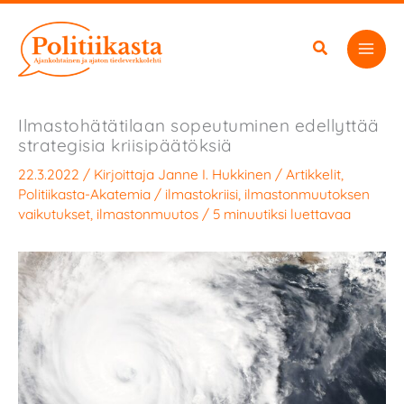
Siirry
sisältöön
Ilmastohätätilaan sopeutuminen edellyttää
strategisia kriisipäätöksiä
22.3.2022
/ Kirjoittaja
Janne I. Hukkinen
/
Artikkelit
,
Politiikasta-Akatemia
/
ilmastokriisi
,
ilmastonmuutoksen
vaikutukset
,
ilmastonmuutos
/
5 minuutiksi luettavaa