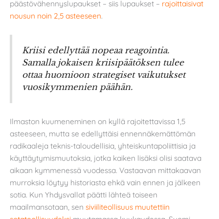
päästövähennyslupaukset – siis lupaukset –
rajoittaisivat
nousun noin 2,5 asteeseen
.
Kriisi edellyttää nopeaa reagointia.
Samalla jokaisen kriisipäätöksen tulee
ottaa huomioon strategiset vaikutukset
vuosikymmenien päähän.
Ilmaston kuumeneminen on kyllä rajoitettavissa 1,5
asteeseen, mutta se edellyttäisi ennennäkemättömän
radikaaleja teknis-taloudellisia, yhteiskuntapoliittisia ja
käyttäytymismuutoksia, jotka kaiken lisäksi olisi saatava
aikaan kymmenessä vuodessa. Vastaavan mittakaavan
murroksia löytyy historiasta ehkä vain ennen ja jälkeen
sotia. Kun Yhdysvallat päätti lähteä toiseen
maailmansotaan, sen
siviiliteollisuus muutettiin