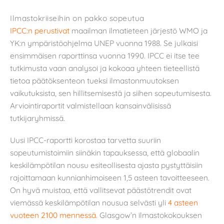
Ilmastokriiseihin on pakko sopeutua
IPCC:n perustivat
maailman ilmatieteen järjestö WMO ja
YK:n ympäristöohjelma UNEP vuonna 1988. Se julkaisi
ensimmäisen raporttinsa vuonna 1990. IPCC ei itse tee
tutkimusta vaan analysoi ja kokoaa yhteen tieteellistä
tietoa päätöksenteon tueksi ilmastonmuutoksen
vaikutuksista, sen hillitsemisestä ja siihen sopeutumisesta.
Arviointiraportit valmistellaan kansainvälisissä
tutkijaryhmissä.
Uusi IPCC-raportti korostaa tarvetta suuriin
sopeutumistoimiin siinäkin tapauksessa, että globaalin
keskilämpötilan nousu esiteollisesta ajasta pystyttäisiin
rajoittamaan kunnianhimoiseen 1,5 asteen tavoitteeseen.
On hyvä muistaa, että vallitsevat päästötrendit ovat
viemässä keskilämpötilan nousua selvästi yli
4 asteen
vuoteen 2100 mennessä
. Glasgow’n ilmastokokouksen