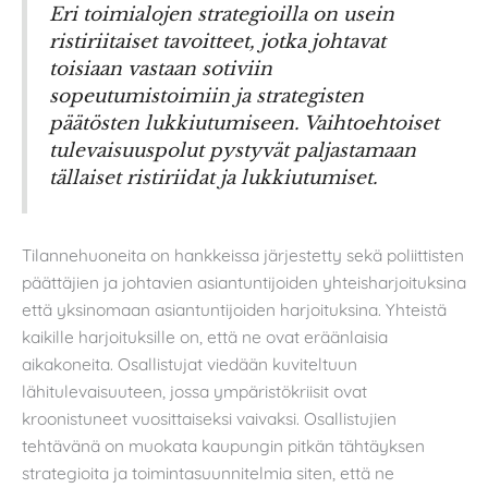
Eri toimialojen strategioilla on usein
ristiriitaiset tavoitteet, jotka johtavat
toisiaan vastaan sotiviin
sopeutumistoimiin ja strategisten
päätösten lukkiutumiseen. Vaihtoehtoiset
tulevaisuuspolut pystyvät paljastamaan
tällaiset ristiriidat ja lukkiutumiset.
Tilannehuoneita on hankkeissa järjestetty sekä poliittisten
päättäjien ja johtavien asiantuntijoiden yhteisharjoituksina
että yksinomaan asiantuntijoiden harjoituksina. Yhteistä
kaikille harjoituksille on, että ne ovat eräänlaisia
aikakoneita. Osallistujat viedään kuviteltuun
lähitulevaisuuteen, jossa ympäristökriisit ovat
kroonistuneet vuosittaiseksi vaivaksi. Osallistujien
tehtävänä on muokata kaupungin pitkän tähtäyksen
strategioita ja toimintasuunnitelmia siten, että ne