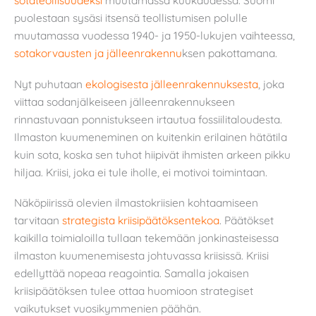
sotateollisuudeksi
muutamassa kuukaudessa. Suomi
puolestaan sysäsi itsensä teollistumisen polulle
muutamassa vuodessa 1940- ja 1950-lukujen vaihteessa,
sotakorvausten ja jälleenrakennu
ksen pakottamana.
Nyt puhutaan
ekologisesta jälleenrakennuksesta
, joka
viittaa sodanjälkeiseen jälleenrakennukseen
rinnastuvaan ponnistukseen irtautua fossiilitaloudesta.
Ilmaston kuumeneminen on kuitenkin erilainen hätätila
kuin sota, koska sen tuhot hiipivät ihmisten arkeen pikku
hiljaa. Kriisi, joka ei tule iholle, ei motivoi toimintaan.
Näköpiirissä olevien ilmastokriisien kohtaamiseen
tarvitaan
strategista kriisipäätöksentekoa
. Päätökset
kaikilla toimialoilla tullaan tekemään jonkinasteisessa
ilmaston kuumenemisesta johtuvassa kriisissä. Kriisi
edellyttää nopeaa reagointia. Samalla jokaisen
kriisipäätöksen tulee ottaa huomioon strategiset
vaikutukset vuosikymmenien päähän.