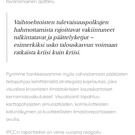
tavanomainen ajattelu.
Vaihtoehtoisten tulevaisuuspolkujen
hahmottamista rajoittavat vakiintuneet
tulkintatavat ja päättelyketjut –
esimerkiksi usko talouskasvun voimaan
ratkaista kriisi kuin kriisi.
Pyrimme hankkeissamme myös vahvistamaan päätösten
tietopohjaa kehittämällä strategista kojelautaa, joka
visualisoi kroonisten ilmastokriisien kauaskantoiset
kerrannaisvaikutukset. Visualisointi tapahtuu
karttapohjaisten simulaatioiden, kolmiulotteisten
katunäkymien ja kuvitteellisten ilmastoreportaasien
avulla.
IPCC:n raportteihin on viime vuosina reagoitu