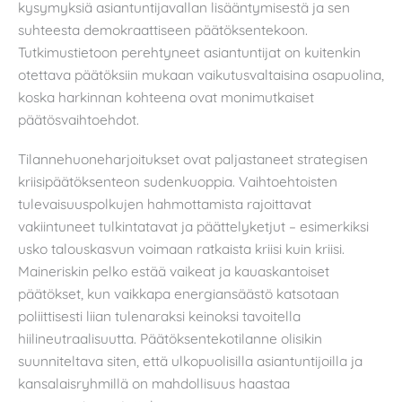
kysymyksiä asiantuntijavallan lisääntymisestä ja sen
suhteesta demokraattiseen päätöksentekoon.
Tutkimustietoon perehtyneet asiantuntijat on kuitenkin
otettava päätöksiin mukaan vaikutusvaltaisina osapuolina,
koska harkinnan kohteena ovat monimutkaiset
päätösvaihtoehdot.
Tilannehuoneharjoitukset ovat paljastaneet strategisen
kriisipäätöksenteon sudenkuoppia. Vaihtoehtoisten
tulevaisuuspolkujen hahmottamista rajoittavat
vakiintuneet tulkintatavat ja päättelyketjut – esimerkiksi
usko talouskasvun voimaan ratkaista kriisi kuin kriisi.
Maineriskin pelko estää vaikeat ja kauaskantoiset
päätökset, kun vaikkapa energiansäästö katsotaan
poliittisesti liian tulenaraksi keinoksi tavoitella
hiilineutraalisuutta. Päätöksentekotilanne olisikin
suunniteltava siten, että ulkopuolisilla asiantuntijoilla ja
kansalaisryhmillä on mahdollisuus haastaa