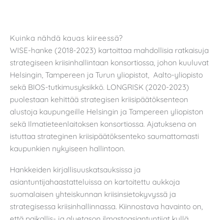
Kuinka nähdä kauas kiireessä?
WISE-hanke (2018-2023) kartoittaa mahdollisia ratkaisuja
strategiseen kriisinhallintaan konsortiossa, johon kuuluvat
Helsingin, Tampereen ja Turun yliopistot, Aalto-yliopisto
sekä BIOS-tutkimusyksikkö. LONGRISK (2020-2023)
puolestaan kehittää strategisen kriisipäätöksenteon
alustoja kaupungeille Helsingin ja Tampereen yliopiston
sekä Ilmatieteenlaitoksen konsortiossa. Ajatuksena on
istuttaa strateginen kriisipäätöksenteko saumattomasti
kaupunkien nykyiseen hallintoon.
Hankkeiden kirjallisuuskatsauksissa ja
asiantuntijahaastatteluissa on kartoitettu aukkoja
suomalaisen yhteiskunnan kriisinsietokyvyssä ja
strategisessa kriisinhallinnassa. Kiinnostava havainto on,
että paikallis- ja aluetason ilmastoasiantuntijat kyllä