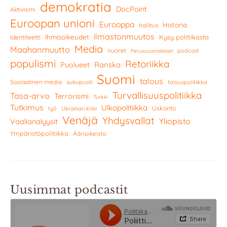
demokratia
DocPoint
Aktivismi
Euroopan unioni
Eurooppa
Historia
hallitus
ilmastonmuutos
Ihmisoikeudet
Kysy politiikasta
Identiteetti
Media
Maahanmuutto
nuoret
podcast
Perussuomalaiset
populismi
Retoriikka
Ranska
Puolueet
Suomi
talous
Sosiaalinen media
sukupuoli
talouspolitiikka
Turvallisuuspolitiikka
Tasa-arvo
Terrorismi
Turkki
Tutkimus
Ulkopolitiikka
Uskonto
työ
Ukrainan kriisi
Venäjä
Yhdysvallat
Yliopisto
Vaalianalyysit
Ympäristöpolitiikka
Äärioikeisto
Uusimmat podcastit