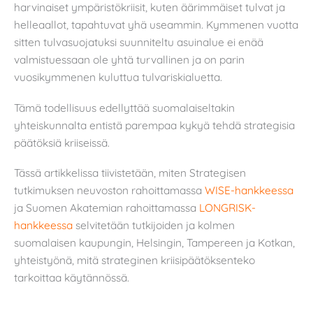
harvinaiset ympäristökriisit, kuten äärimmäiset tulvat ja
helleaallot, tapahtuvat yhä useammin. Kymmenen vuotta
sitten tulvasuojatuksi suunniteltu asuinalue ei enää
valmistuessaan ole yhtä turvallinen ja on parin
vuosikymmenen kuluttua tulvariskialuetta.
Tämä todellisuus edellyttää suomalaiseltakin
yhteiskunnalta entistä parempaa kykyä tehdä strategisia
päätöksiä kriiseissä.
Tässä artikkelissa tiivistetään, miten Strategisen
tutkimuksen neuvoston rahoittamassa
WISE-hankkeessa
ja Suomen Akatemian rahoittamassa
LONGRISK-
hankkeessa
selvitetään tutkijoiden ja kolmen
suomalaisen kaupungin, Helsingin, Tampereen ja Kotkan,
yhteistyönä, mitä strateginen kriisipäätöksenteko
tarkoittaa käytännössä.