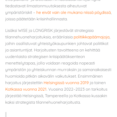
tiedostavat ilmastonmuutoksesta aiheutuvat
ympäristöriskit –
he eivät vain ole mukana niissä pöydissä
,
joissa päätetään kriisinhallinnasta.
Lisäksi WISE ja LONGRISK järjestävät strategisia
tilannehuoneharjoituksia, eräänlaisia
politiikkapäämajoja
,
joihin osallistuvat yhteistyökaupunkien johtavat poliitikot
ja asiantuntijat. Harjoitusten tavoitteena on kehittää
uudenlaista strategisen kriisipäätöksenteon
menettelytapaa, jolla voidaan reagoida nopeasti
ympäristön ja yhteiskunnan murroksiin ja samanaikaisesti
huomioida pitkän aikavälin vaikutukset. Ensimmäinen
harjoitus järjestettiin
Helsingissä vuonna 2019
ja toinen
Kotkassa vuonna 2021
. Vuosina 2022–2023 on tarkoitus
järjestää Helsingissä, Tampereella ja Kotkassa kussakin
kaksi strategista tilannehuoneharjoitusta.