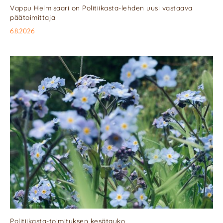
Vappu Helmisaari on Politiikasta-lehden uusi vastaava
päätoimittaja
6.8.2026
Politiikasta-toimituksen kesätauko