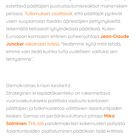
estettävä päättäjien puolustautumisreaktiot maineriskien
pelossa.
Tutkimukset osoittavat
, että päättäjät pyrkivät
usein suojaamaan itseään äänestäjien pettymykseltä
tekemällä tietoisesti lyhytnäköisiä päätöksiä. Kuten
Euroopan komission entinen puheenjohtaja
Jean-Claude
Juncker
aikoinaan totesi
, ”tiedämme kyllä mitä tehdä,
emme vain tiedä kuinka tulla uudelleen valituksi sen
tehtyämme”.
Demokratiaa kriisin keskellä
Strateginen kriisipäätöksenteko on rakennettava
vuorovaikutukseksi poliittista vastuuta kantavien
päättäjien ja tutkimustietoa välittävien asiantuntijoiden
kesken. Samaa on peräänkuuluttanut johtaja
Mika
Salminen
THL:stä
pandemiakriisin kokemusten pohjalta.
Asiantuntijoiden osallistuminen päätöksiin lisää kriittisiä