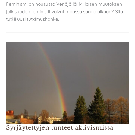
Feminismi on nousussa Venäjällä. Millaisen muutoksen
julkisuuden feministit voivat maassa saada aikaan? Sitä
tutkii uusi tutkimushanke.
Syrjäytettyjen tunteet aktivismissa