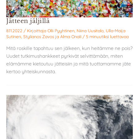
Jätteen jäljillä
8.11.2022
/ Kirjoittaja
Olli Pyyhtinen
,
Niina Uusitalo
,
Ulla-Maija
Sutinen
,
Stylianos Zavos
ja
Alma Onali
/
5 minuutiksi luettavaa
Mitä roskille tapahtuu sen jälkeen, kun heitämme ne pois?
Uudet tutkimushankkeet pyrkivät selvittämään, miten
elämämme kietoutuu jätteisiin ja mitä tuottamamme jäte
kertoo yhteiskunnasta.