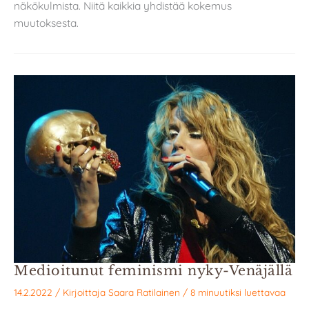
näkökulmista. Niitä kaikkia yhdistää kokemus
muutoksesta.
Medioitunut feminismi nyky-Venäjällä
14.2.2022
/ Kirjoittaja
Saara Ratilainen
/
8 minuutiksi luettavaa