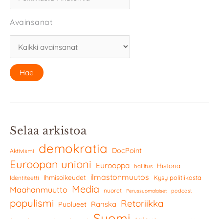
Avainsanat
Selaa arkistoa
demokratia
DocPoint
Aktivismi
Euroopan unioni
Eurooppa
Historia
hallitus
ilmastonmuutos
Ihmisoikeudet
Kysy politiikasta
Identiteetti
Media
Maahanmuutto
nuoret
podcast
Perussuomalaiset
populismi
Retoriikka
Ranska
Puolueet
Suomi