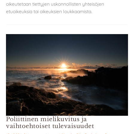
oikeutetaan tiettyjen uskonnollisten yhteisöjen
etuoikeuksia tai oikeuksien loukkaamista.
Poliittinen mielikuvitus ja
vaihtoehtoiset tulevaisuudet