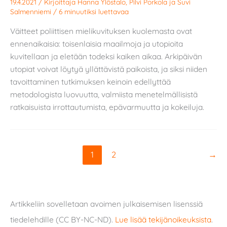
19.4.2021
/ Kirjoittaja
Hanna Ylöstalo
,
Pilvi Porkola
ja
Suvi
Salmenniemi
/
6 minuutiksi luettavaa
Väitteet poliittisen mielikuvituksen kuolemasta ovat
ennenaikaisia: toisenlaisia maailmoja ja utopioita
kuvitellaan ja eletään todeksi kaiken aikaa. Arkipäivän
utopiat voivat löytyä yllättävistä paikoista, ja siksi niiden
tavoittaminen tutkimuksen keinoin edellyttää
metodologista luovuutta, valmiista menetelmällisistä
ratkaisuista irrottautumista, epävarmuutta ja kokeiluja.
1
2
→
Artikkeliin sovelletaan avoimen julkaisemisen lisenssiä
tiedelehdille (CC BY-NC-ND).
Lue lisää tekijänoikeuksista
.