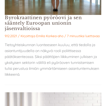
Byrokraattinen pyöröovi ja sen
sääntely Euroopan unionin
jäsenvaltioissa
9.12.2021
/ Kirjoittaja
Emilia Korkea-aho
/
7 minuutiksi luettavaa
Tietoyhteiskunnan luonteeseen kuuluu, että tiedolla ja
asiantuntijuudella on näkyvä rooli poliittisessa
päätöksenteossa. Siksi päättäjien liikkuminen julkisen ja
yksityisen sektorin välillä eli pyöröoven tunnistamisen
tulisi perustua ilmiön ymmärtämiseen asiantuntemuksen
liikkeenä.