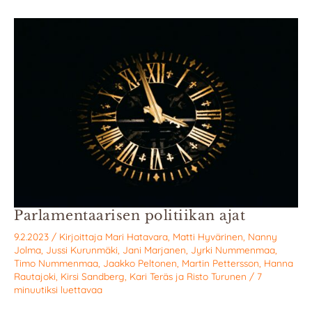
Parlamentaarisen politiikan ajat
9.2.2023
/ Kirjoittaja
Mari Hatavara
,
Matti Hyvärinen
,
Nanny
Jolma
,
Jussi Kurunmäki
,
Jani Marjanen
,
Jyrki Nummenmaa
,
Timo Nummenmaa
,
Jaakko Peltonen
,
Martin Pettersson
,
Hanna
Rautajoki
,
Kirsi Sandberg
,
Kari Teräs
ja
Risto Turunen
/
7
minuutiksi luettavaa