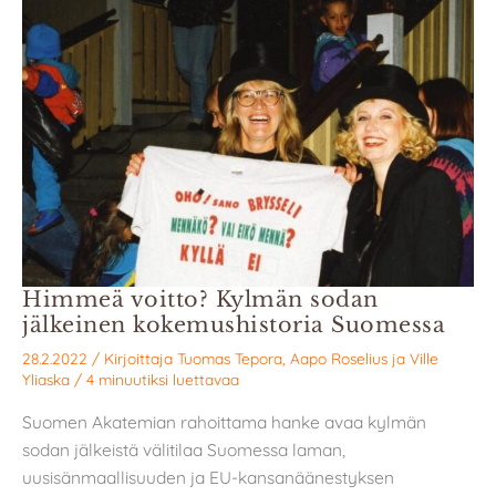
Himmeä voitto? Kylmän sodan
jälkeinen kokemushistoria Suomessa
28.2.2022
/ Kirjoittaja
Tuomas Tepora
,
Aapo Roselius
ja
Ville
Yliaska
/
4 minuutiksi luettavaa
Suomen Akatemian rahoittama hanke avaa kylmän
sodan jälkeistä välitilaa Suomessa laman,
uusisänmaallisuuden ja EU-kansanäänestyksen