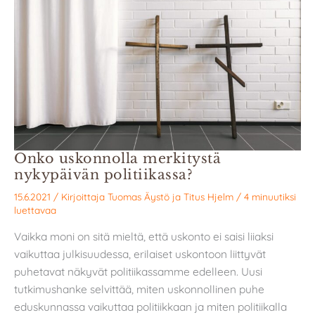
Onko uskonnolla merkitystä
nykypäivän politiikassa?
15.6.2021
/ Kirjoittaja
Tuomas Äystö
ja
Titus Hjelm
/
4 minuutiksi
luettavaa
Vaikka moni on sitä mieltä, että uskonto ei saisi liiaksi
vaikuttaa julkisuudessa, erilaiset uskontoon liittyvät
puhetavat näkyvät politiikassamme edelleen. Uusi
tutkimushanke selvittää, miten uskonnollinen puhe
eduskunnassa vaikuttaa politiikkaan ja miten politiikalla