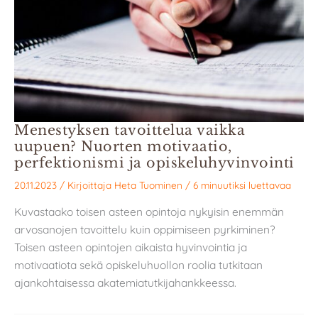
Menestyksen tavoittelua vaikka
uupuen? Nuorten motivaatio,
perfektionismi ja opiskeluhyvinvointi
20.11.2023
/ Kirjoittaja
Heta Tuominen
/
6 minuutiksi luettavaa
Kuvastaako toisen asteen opintoja nykyisin enemmän
arvosanojen tavoittelu kuin oppimiseen pyrkiminen?
Toisen asteen opintojen aikaista hyvinvointia ja
motivaatiota sekä opiskeluhuollon roolia tutkitaan
ajankohtaisessa akatemiatutkijahankkeessa.