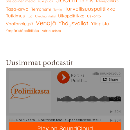
talous
Sosiaalinen media
sukupuoli
talouspolitiikka
Turvallisuuspolitiikka
Tasa-arvo
Terrorismi
Turkki
Tutkimus
Ulkopolitiikka
Uskonto
työ
Ukrainan kriisi
Venäjä
Yhdysvallat
Yliopisto
Vaalianalyysit
Ympäristöpolitiikka
Äärioikeisto
Uusimmat podcastit