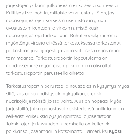
järjestöjen pitkään jatkuneesta erikoisesta suhteesta.
Kriittisesti voi pohtia, millaista vaikutusta sillä on, jos
nuorisojärjestöjen korkeista asemista siirrytään
avustustoimikuntaan ja virkoihin, mistä käsin
nuorisojärjestöjä tarkkaillaan. Rahat vuosikymmeniä
myöntänyt virasto ei tässä tarkastuksessa tarkastanut
pelkästään jäsenjärjestöjä vaan välillisesti myös omaa
toimintaansa. Tarkastusraportin lopputulema on
nähdäksemme myönteisempi kuin mihin olisi ollut
tarkastusraportin perusteella aihetta.
Tarkastusraportin perusteella nousee esiin kysymys myös
siitä, vastaako yhdistyslaki nykyaikaa, etenkin
nuorisojärjestöissä, joissa vaihtuvuus on nopeaa. Myös
järjestöillä, jotka panostavat rekisteriensä hallintaan, on
selkeästi vaikeuksia pysyä ajantasalla jäsenistään.
Toimintojen jatkuvuuden tukemisella on kuitenkin
paikkansa, jäsenmääriin katsomatta. Esimerkiksi
Kyösti