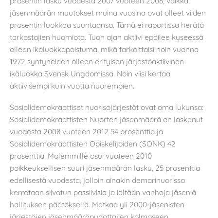
prosentin lasku vuodesta 2007 vuoteen 2008, vaikka
jäsenmäärän muutokset muina vuosina ovat olleet viiden
prosentin luokkaa suuntaansa. Tämä ei raportissa herätä
tarkastajien huomiota. Tuon ajan aktiivi epäilee kyseessä
olleen ikäluokkapoistuma, mikä tarkoittaisi noin vuonna
1972 syntyneiden olleen erityisen järjestöaktiivinen
ikäluokka Svensk Ungdomissa. Noin viisi kertaa
aktiivisempi kuin vuotta nuorempien.
Sosialidemokraattiset nuorisojärjestöt ovat oma lukunsa:
Sosialidemokraattisten Nuorten jäsenmäärä on laskenut
vuodesta 2008 vuoteen 2012 54 prosenttia ja
Sosialidemokraattisten Opiskelijoiden (SONK) 42
prosenttia. Molemmille osui vuoteen 2010
poikkeuksellisen suuri jäsenmäärän lasku, 25 prosenttia
edellisestä vuodesta, jolloin ainakin demarinuorissa
kerrotaan siivotun passiivisia ja iältään vanhoja jäseniä
hallituksen päätöksellä. Matkaa yli 2000-jäsenisten
järjestöjen jäsenmääräpudottajien kolmoseen,