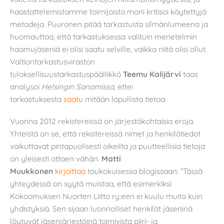
haastattelemistamme toimijoista moni kritisoi käytettyjä
metodeja. Puuronen pitää tarkastusta silmänlumeena ja
huomauttaa, että tarkastuksessa valituin menetelmin
haamujäseniä ei olisi saatu selville, vaikka niitä olisi ollut.
Valtiontarkastusviraston
tuloksellisuustarkastuspäällikkö
Teemu Kalijärvi
taas
analysoi
Helsingin Sanomissa
, ettei
tarkastuksesta
saatu
mitään lopullista tietoa.
Vuonna 2012 rekistereissä on järjestökohtaisia eroja.
Yhteistä on se, että rekistereissä nimet ja henkilötiedot
vaikuttavat pintapuolisesti oikeilta ja puutteellisia tietoja
on yleisesti ottaen vähän.
Matti
Muukkonen
kirjoittaa
toukokuisessa blogissaan: ”Tässä
yhteydessä on syytä muistaa, että esimerkiksi
Kokoomuksen Nuorten Liitto ry:een ei kuulu muita kuin
yhdistyksiä. Sen sijaan luonnolliset henkilöt jäseninä
löytyvät jäsenjärjestöinä toimivista piiri- ja