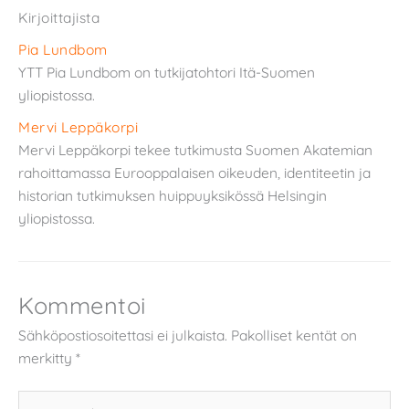
Kirjoittajista
Pia Lundbom
YTT Pia Lundbom on tutkijatohtori Itä-Suomen
yliopistossa.
Mervi Leppäkorpi
Mervi Leppäkorpi tekee tutkimusta Suomen Akatemian
rahoittamassa Eurooppalaisen oikeuden, identiteetin ja
historian tutkimuksen huippuyksikössä Helsingin
yliopistossa.
Kommentoi
Sähköpostiosoitettasi ei julkaista.
Pakolliset kentät on
merkitty
*
Kirjoita