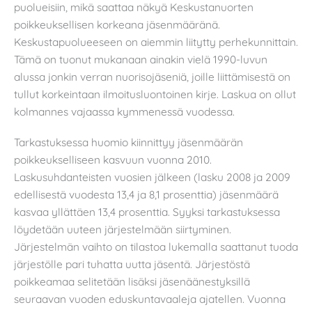
puolueisiin, mikä saattaa näkyä Keskustanuorten
poikkeuksellisen korkeana jäsenmääränä.
Keskustapuolueeseen on aiemmin liitytty perhekunnittain.
Tämä on tuonut mukanaan ainakin vielä 1990-luvun
alussa jonkin verran nuorisojäseniä, joille liittämisestä on
tullut korkeintaan ilmoitusluontoinen kirje. Laskua on ollut
kolmannes vajaassa kymmenessä vuodessa.
Tarkastuksessa huomio kiinnittyy jäsenmäärän
poikkeukselliseen kasvuun vuonna 2010.
Laskusuhdanteisten vuosien jälkeen (lasku 2008 ja 2009
edellisestä vuodesta 13,4 ja 8,1 prosenttia) jäsenmäärä
kasvaa yllättäen 13,4 prosenttia. Syyksi tarkastuksessa
löydetään uuteen järjestelmään siirtyminen.
Järjestelmän vaihto on tilastoa lukemalla saattanut tuoda
järjestölle pari tuhatta uutta jäsentä. Järjestöstä
poikkeamaa selitetään lisäksi jäsenäänestyksillä
seuraavan vuoden eduskuntavaaleja ajatellen. Vuonna