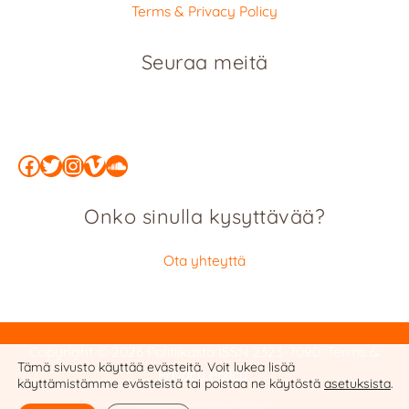
Terms & Privacy Policy
Seuraa meitä
Facebook
Twitter
Instagram
Vimeo
SoundCloud
Onko sinulla kysyttävää?
Ota yhteyttä
Copyright © 2026 Politiikasta
ISSN 2323-7090
:
Terms &
Tämä sivusto käyttää evästeitä. Voit lukea lisää
Privacy Policy
käyttämistämme evästeistä tai poistaa ne käytöstä
asetuksista
.
Website by Cobalt Studio