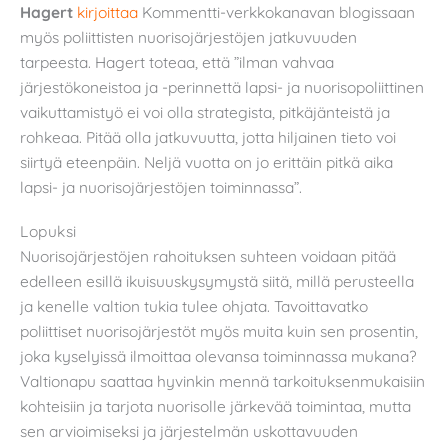
Hagert
kirjoittaa
Kommentti-verkkokanavan blogissaan
myös poliittisten nuorisojärjestöjen jatkuvuuden
tarpeesta. Hagert toteaa, että ”ilman vahvaa
järjestökoneistoa ja -perinnettä lapsi- ja nuorisopoliittinen
vaikuttamistyö ei voi olla strategista, pitkäjänteistä ja
rohkeaa. Pitää olla jatkuvuutta, jotta hiljainen tieto voi
siirtyä eteenpäin. Neljä vuotta on jo erittäin pitkä aika
lapsi- ja nuorisojärjestöjen toiminnassa”.
Lopuksi
Nuorisojärjestöjen rahoituksen suhteen voidaan pitää
edelleen esillä ikuisuuskysymystä siitä, millä perusteella
ja kenelle valtion tukia tulee ohjata. Tavoittavatko
poliittiset nuorisojärjestöt myös muita kuin sen prosentin,
joka kyselyissä ilmoittaa olevansa toiminnassa mukana?
Valtionapu saattaa hyvinkin mennä tarkoituksenmukaisiin
kohteisiin ja tarjota nuorisolle järkevää toimintaa, mutta
sen arvioimiseksi ja järjestelmän uskottavuuden