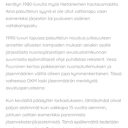
kerätyn 1980-luvulla myös Hietaniemen hautausmaalta.
Aina paisuttelun syynä ei ole ollut valtionapu vaan
esimerkiksi järjestön tai puolueen sisäinen
valtakamppailu.
1990-luvun lopussa paisuttelun noustua julkisuuteen
annettiin silloisten toimijoiden mukaan ainakin osalle
järjestöistä nuorisojärjestöjen avustustoimikunnan
suunnasta epävirallisesti ohje puhdistaa rekisterit. Vesa
Puuronen kertoo poikkeaman nuorisotutkimuksen ja
jäsenmäärien välillä olleen jopa kymmenkertainen. Tässä
vaiheessa OKM laski jäsenmäärän merkitystä
avustusperusteena.
Kun keväällä päädyttiin tarkastukseen, lähtökohdat olivat
paljon siistimmät kuin vaikkapa 15 vuotta aiemmin,
johtuen osittain esimerkiksi paremmista
jäsenrekisterijärjestelmistä. Tämä epäilemättä tiedetään