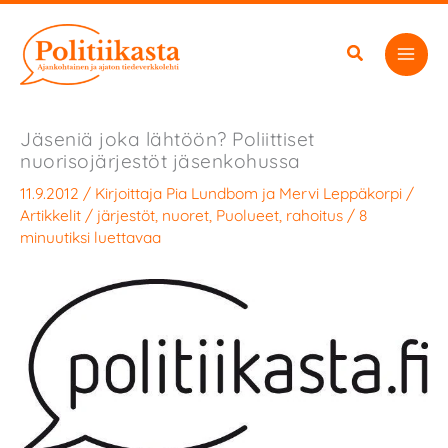
Siirry
sisältöön
Jäseniä joka lähtöön? Poliittiset
nuorisojärjestöt jäsenkohussa
11.9.2012
/ Kirjoittaja
Pia Lundbom
ja
Mervi Leppäkorpi
/
Artikkelit
/
järjestöt
,
nuoret
,
Puolueet
,
rahoitus
/
8
minuutiksi luettavaa