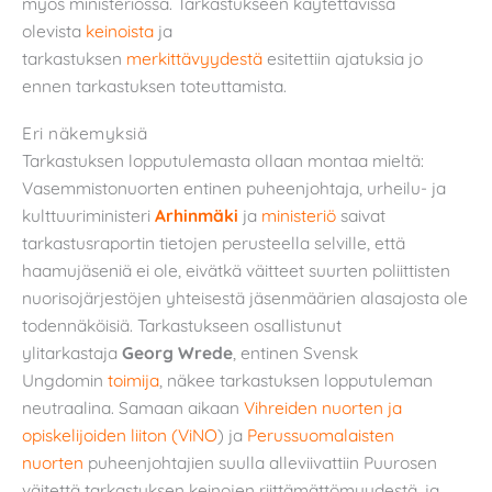
myös ministeriössä. Tarkastukseen käytettävissä
olevista
keinoista
ja
tarkastuksen
merkittävyydestä
esitettiin ajatuksia jo
ennen tarkastuksen toteuttamista.
Eri näkemyksiä
Tarkastuksen lopputulemasta ollaan montaa mieltä:
Vasemmistonuorten entinen puheenjohtaja, urheilu- ja
kulttuuriministeri
Arhinmäki
ja
ministeriö
saivat
tarkastusraportin tietojen perusteella selville, että
haamujäseniä ei ole, eivätkä väitteet suurten poliittisten
nuorisojärjestöjen yhteisestä jäsenmäärien alasajosta ole
todennäköisiä. Tarkastukseen osallistunut
ylitarkastaja
Georg Wrede
, entinen Svensk
Ungdomin
toimija
, näkee tarkastuksen lopputuleman
neutraalina. Samaan aikaan
Vihreiden nuorten ja
opiskelijoiden liiton (ViNO
) ja
Perussuomalaisten
nuorten
puheenjohtajien suulla alleviivattiin Puurosen
väitettä tarkastuksen keinojen riittämättömyydestä, ja