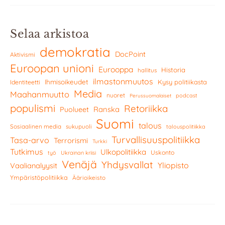
Selaa arkistoa
demokratia
DocPoint
Aktivismi
Euroopan unioni
Eurooppa
Historia
hallitus
ilmastonmuutos
Ihmisoikeudet
Kysy politiikasta
Identiteetti
Media
Maahanmuutto
nuoret
podcast
Perussuomalaiset
populismi
Retoriikka
Ranska
Puolueet
Suomi
talous
Sosiaalinen media
sukupuoli
talouspolitiikka
Turvallisuuspolitiikka
Tasa-arvo
Terrorismi
Turkki
Tutkimus
Ulkopolitiikka
Uskonto
työ
Ukrainan kriisi
Venäjä
Yhdysvallat
Yliopisto
Vaalianalyysit
Ympäristöpolitiikka
Äärioikeisto