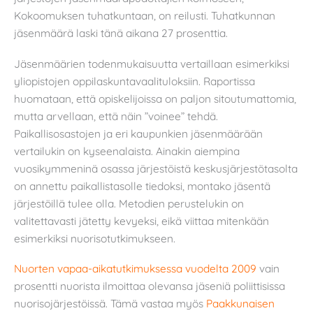
Kokoomuksen tuhatkuntaan, on reilusti. Tuhatkunnan
jäsenmäärä laski tänä aikana 27 prosenttia.
Jäsenmäärien todenmukaisuutta vertaillaan esimerkiksi
yliopistojen oppilaskuntavaalituloksiin. Raportissa
huomataan, että opiskelijoissa on paljon sitoutumattomia,
mutta arvellaan, että näin ”voinee” tehdä.
Paikallisosastojen ja eri kaupunkien jäsenmäärään
vertailukin on kyseenalaista. Ainakin aiempina
vuosikymmeninä osassa järjestöistä keskusjärjestötasolta
on annettu paikallistasolle tiedoksi, montako jäsentä
järjestöillä tulee olla. Metodien perustelukin on
valitettavasti jätetty kevyeksi, eikä viittaa mitenkään
esimerkiksi nuorisotutkimukseen.
Nuorten vapaa-aikatutkimuksessa vuodelta 2009
vain
prosentti nuorista ilmoittaa olevansa jäseniä poliittisissa
nuorisojärjestöissä. Tämä vastaa myös
Paakkunaisen