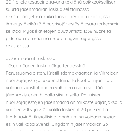
2011 ei ole tasapainottavana tekijänä poikkeuksellisen
suurta jäsenmäärän laskua selittämässä
rekisteriongelmia, mikä taas ei herätä tarkastajissa
ihmetystä eikä tätä nuorisojärjestöstä osata tarkemmin
selittää. Myös ikätietojen puuttumista 1358 nuorelta
pidetään normaalina muuten hyvin täytetyssä
rekisterissä.
Jäsenmäärät laskussa
Jäsenmäärien lasku näkyy tendessinä
Perussuomalaisten, Kristillisdemokraattien ja Vihreiden
nuorisojärjestöjä lukuunottamatta kautta linjan. Tätä
voidaan vuosituhannen vaihteen osalta selittää
jäsenrekisterien hitaalla siistimisellä. Poliittisten
nuorisojärjestöjen jäsenmäärä on tarkasteluajanjaksolla
vuosien 2007 ja 2011 välillä laskenut 20 prosenttia.
Merkittävinä tilastollisina tapahtumina voidaan nostaa
esiin vaikkapa Svensk Ungdomin jäsenmäärän 23