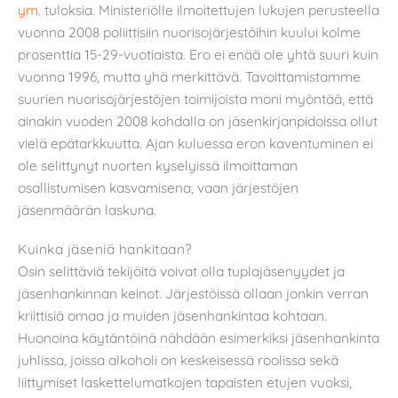
ym.
tuloksia. Ministeriölle ilmoitettujen lukujen perusteella
vuonna 2008 poliittisiin nuorisojärjestöihin kuului kolme
prosenttia 15-29-vuotiaista. Ero ei enää ole yhtä suuri kuin
vuonna 1996, mutta yhä merkittävä. Tavoittamistamme
suurien nuorisojärjestöjen toimijoista moni myöntää, että
ainakin vuoden 2008 kohdalla on jäsenkirjanpidoissa ollut
vielä epätarkkuutta. Ajan kuluessa eron kaventuminen ei
ole selittynyt nuorten kyselyissä ilmoittaman
osallistumisen kasvamisena, vaan järjestöjen
jäsenmäärän laskuna.
Kuinka jäseniä hankitaan?
Osin selittäviä tekijöitä voivat olla tuplajäsenyydet ja
jäsenhankinnan keinot. Järjestöissä ollaan jonkin verran
kriittisiä omaa ja muiden jäsenhankintaa kohtaan.
Huonoina käytäntöinä nähdään esimerkiksi jäsenhankinta
juhlissa, joissa alkoholi on keskeisessä roolissa sekä
liittymiset laskettelumatkojen tapaisten etujen vuoksi,