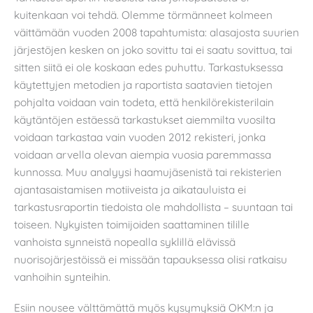
kuitenkaan voi tehdä. Olemme törmänneet kolmeen
väittämään vuoden 2008 tapahtumista: alasajosta suurien
järjestöjen kesken on joko sovittu tai ei saatu sovittua, tai
sitten siitä ei ole koskaan edes puhuttu. Tarkastuksessa
käytettyjen metodien ja raportista saatavien tietojen
pohjalta voidaan vain todeta, että henkilörekisterilain
käytäntöjen estäessä tarkastukset aiemmilta vuosilta
voidaan tarkastaa vain vuoden 2012 rekisteri, jonka
voidaan arvella olevan aiempia vuosia paremmassa
kunnossa. Muu analyysi haamujäsenistä tai rekisterien
ajantasaistamisen motiiveista ja aikatauluista ei
tarkastusraportin tiedoista ole mahdollista – suuntaan tai
toiseen. Nykyisten toimijoiden saattaminen tilille
vanhoista synneistä nopealla syklillä elävissä
nuorisojärjestöissä ei missään tapauksessa olisi ratkaisu
vanhoihin synteihin.
Esiin nousee välttämättä myös kysymyksiä OKM:n ja