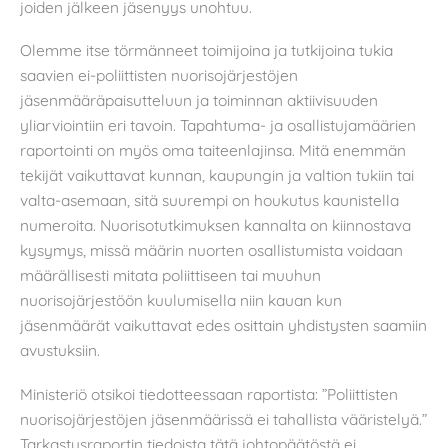
joiden jälkeen jäsenyys unohtuu.
Olemme itse törmänneet toimijoina ja tutkijoina tukia
saavien ei-poliittisten nuorisojärjestöjen
jäsenmääräpaisutteluun ja toiminnan aktiivisuuden
yliarviointiin eri tavoin. Tapahtuma- ja osallistujamäärien
raportointi on myös oma taiteenlajinsa. Mitä enemmän
tekijät vaikuttavat kunnan, kaupungin ja valtion tukiin tai
valta-asemaan, sitä suurempi on houkutus kaunistella
numeroita. Nuorisotutkimuksen kannalta on kiinnostava
kysymys, missä määrin nuorten osallistumista voidaan
määrällisesti mitata poliittiseen tai muuhun
nuorisojärjestöön kuulumisella niin kauan kun
jäsenmäärät vaikuttavat edes osittain yhdistysten saamiin
avustuksiin.
Ministeriö otsikoi tiedotteessaan raportista: ”Poliittisten
nuorisojärjestöjen jäsenmäärissä ei tahallista vääristelyä.”
Tarkastusraportin tiedoista tätä johtopäätöstä ei