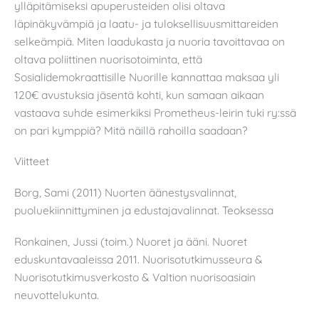
ylläpitämiseksi apuperusteiden olisi oltava
läpinäkyvämpiä ja laatu- ja tuloksellisuusmittareiden
selkeämpiä. Miten laadukasta ja nuoria tavoittavaa on
oltava poliittinen nuorisotoiminta, että
Sosialidemokraattisille Nuorille kannattaa maksaa yli
120€ avustuksia jäsentä kohti, kun samaan aikaan
vastaava suhde esimerkiksi Prometheus-leirin tuki ry:ssä
on pari kymppiä? Mitä näillä rahoilla saadaan?
Viitteet
Borg, Sami (2011) Nuorten äänestysvalinnat,
puoluekiinnittyminen ja edustajavalinnat. Teoksessa
Ronkainen, Jussi (toim.) Nuoret ja ääni. Nuoret
eduskuntavaaleissa 2011. Nuorisotutkimusseura &
Nuorisotutkimusverkosto & Valtion nuorisoasiain
neuvottelukunta.