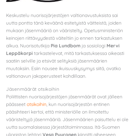
Keskustelu nuorisojärjestöjen valtionavustuksista sai
uutta pontta tänä keväänä esitetyistä väitteistä, joiden
mukaan jäsenmääriä on vääristelty. Opetusministeriön
keinojen riittävyydestä väiteltiin jo ennen tarkastuksen
alkua. Nuorisotutkija
Pia Lundbom
ja sosiologi
Mervi
Leppäkorpi
tarkastelevat, mitä tarkastuksessa oikeasti
saatiin selville ja etsivät selityksiä jäsenmäärien
muutoksiin. Esiin nousee ikuisuuskysymys siitä, ovatko
valtionavun jakoperusteet kohdillaan.
Jäsenmäärät otsikoihin
Poliittisten nuorisojärjestöjen jäsenmäärät ovat jälleen
päässeet
otsikoihin
, kun nuorisojärjestön entinen
pääsihteeri kertoi, että ministeriölle on ilmoitettu
vääristeltyjä jäsenmääriä. Jäsenmäärien paisuttelu ei ole
uutta suomalaisessa järjestötoiminnassa. Itä-Suomen
yliopiston lehtori
Vesa Puuronen
kiinnitti aiheeseen