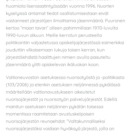
huomiota lisensiaatintyössään vuonna 1996. Nuorten
kyselyissä antamat tiedot osallistumisestaan eivät
vastanneet järjestöjen ilmoittamia jäsenmääriä. Puuronen
kertoo ”maan tavan” olleen pahimmillaan 1970-luvulta
1990-luvun alkuun. Meille kerrotun perusteella
politikointiin valjastetussa opiskelijajärjestössä esimerkiksi
jouduttiin vilkaisemaan lukuja toisen kerran, kun
järjestölehdistä haalittujen nimien avulla paisuteltu
jäsenmäärä ylitti opiskelevan ikäluokan koon.
Valtioneuvoston asetuksessa nuorisotyöstä ja -politiikasta
(103/2006) ja etenkin asetuksen neljännessä pykälässä
määritellään valtionavustukseen oikeutetut
nuorisojärjestöt ja nuorisotyön palvelujärjestöt. Edellä
mainitun asetuksen neljännen pykälän toisessa
momentissa raamitetaan avustuskelpoisen
nuorisojärjestön reunaehdot: ”Valtakunnalliseksi
nuorisojärjestöksi voidaan hyväksyä järjestö, jolla on