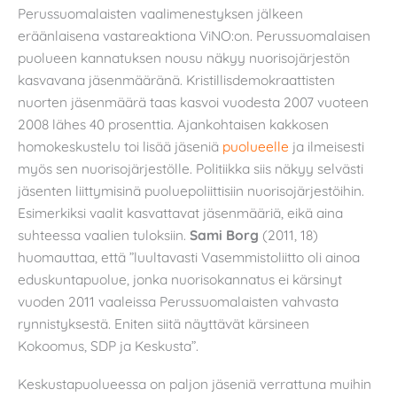
Perussuomalaisten vaalimenestyksen jälkeen
eräänlaisena vastareaktiona ViNO:on. Perussuomalaisen
puolueen kannatuksen nousu näkyy nuorisojärjestön
kasvavana jäsenmääränä. Kristillisdemokraattisten
nuorten jäsenmäärä taas kasvoi vuodesta 2007 vuoteen
2008 lähes 40 prosenttia. Ajankohtaisen kakkosen
homokeskustelu toi lisää jäseniä
puolueelle
ja ilmeisesti
myös sen nuorisojärjestölle. Politiikka siis näkyy selvästi
jäsenten liittymisinä puoluepoliittisiin nuorisojärjestöihin.
Esimerkiksi vaalit kasvattavat jäsenmääriä, eikä aina
suhteessa vaalien tuloksiin.
Sami Borg
(2011, 18)
huomauttaa, että ”luultavasti Vasemmistoliitto oli ainoa
eduskuntapuolue, jonka nuorisokannatus ei kärsinyt
vuoden 2011 vaaleissa Perussuomalaisten vahvasta
rynnistyksestä. Eniten siitä näyttävät kärsineen
Kokoomus, SDP ja Keskusta”.
Keskustapuolueessa on paljon jäseniä verrattuna muihin