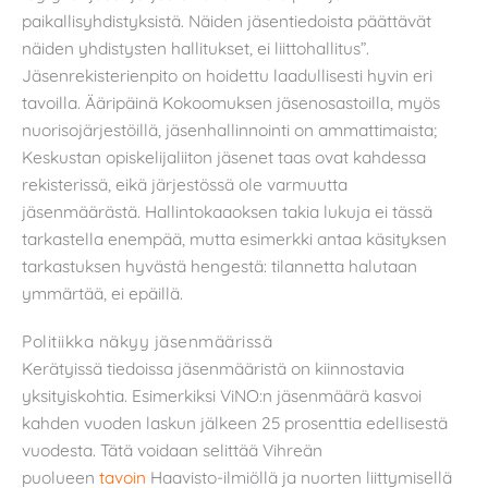
paikallisyhdistyksistä. Näiden jäsentiedoista päättävät
näiden yhdistysten hallitukset, ei liittohallitus”.
Jäsenrekisterienpito on hoidettu laadullisesti hyvin eri
tavoilla. Ääripäinä Kokoomuksen jäsenosastoilla, myös
nuorisojärjestöillä, jäsenhallinnointi on ammattimaista;
Keskustan opiskelijaliiton jäsenet taas ovat kahdessa
rekisterissä, eikä järjestössä ole varmuutta
jäsenmäärästä. Hallintokaaoksen takia lukuja ei tässä
tarkastella enempää, mutta esimerkki antaa käsityksen
tarkastuksen hyvästä hengestä: tilannetta halutaan
ymmärtää, ei epäillä.
Politiikka näkyy jäsenmäärissä
Kerätyissä tiedoissa jäsenmääristä on kiinnostavia
yksityiskohtia. Esimerkiksi ViNO:n jäsenmäärä kasvoi
kahden vuoden laskun jälkeen 25 prosenttia edellisestä
vuodesta. Tätä voidaan selittää Vihreän
puolueen
tavoin
Haavisto-ilmiöllä ja nuorten liittymisellä