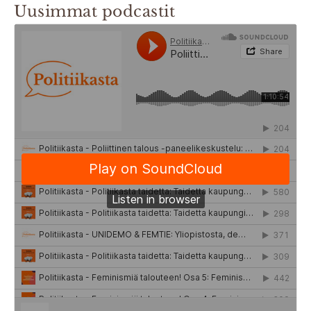
Uusimmat podcastit