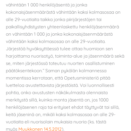
vähintään 1 000 henkilöjäsentä ja jonka
kokonaisjäsenmäärästä vähintään kaksi kolmasosaa on
alle 29-vuotiaita taikka jonka piirijärjestöjen tai
paikallisyhdistysten yhteenlaskettu henkilöjäsenmäärä
on vähintään 1 000 ja jonka kokonaisjäsenmäärästä
vähintään kaksi kolmasosaa on alle 29-vuotiaita.
Järjestöä hyväksyttäessä tulee ottaa huomioon sen
harjoittama nuorisotyö, toiminta-alue ja jäsenmäärä sekä
se, miten järjestössä toteutuu nuorten osallistuminen
päätöksentekoon.” Saman pykälän kolmannessa
momentissa kerrotaan, että Opetusministeriö pitää
luetteloa avustettavista järjestöistä. Voi luonnollisesti
pohtia, onko avustusten näkökulmasta olennaista
merkitystä sillä, kuinka monta jäsentä on, jos 1000
henkilöjäsenen raja tai erityiset ehdot täyttyvät tai sillä,
keitä jäseninä on, mikäli kaksi kolmasosaa on alle 29-
vuotiaita eli nuorisolain mukaisia nuoria (ks. tästä
myös
Muukkonen 14.5.2012
).