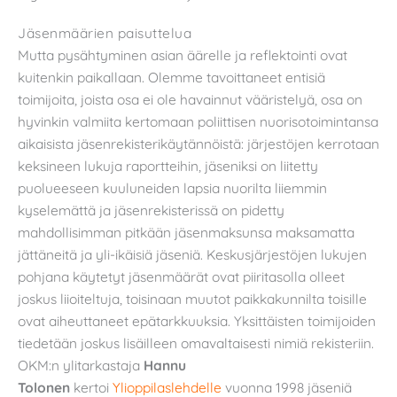
Jäsenmäärien paisuttelua
Mutta pysähtyminen asian äärelle ja reflektointi ovat
kuitenkin paikallaan. Olemme tavoittaneet entisiä
toimijoita, joista osa ei ole havainnut vääristelyä, osa on
hyvinkin valmiita kertomaan poliittisen nuorisotoimintansa
aikaisista jäsenrekisterikäytännöistä: järjestöjen kerrotaan
keksineen lukuja raportteihin, jäseniksi on liitetty
puolueeseen kuuluneiden lapsia nuorilta liiemmin
kyselemättä ja jäsenrekisterissä on pidetty
mahdollisimman pitkään jäsenmaksunsa maksamatta
jättäneitä ja yli-ikäisiä jäseniä. Keskusjärjestöjen lukujen
pohjana käytetyt jäsenmäärät ovat piiritasolla olleet
joskus liioiteltuja, toisinaan muutot paikkakunnilta toisille
ovat aiheuttaneet epätarkkuuksia. Yksittäisten toimijoiden
tiedetään joskus lisäilleen omavaltaisesti nimiä rekisteriin.
OKM:n ylitarkastaja
Hannu
Tolonen
kertoi
Ylioppilaslehdelle
vuonna 1998 jäseniä