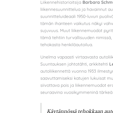
Liikennehistorioitsija
Barbara Schm
liikennesuunnittelua ja havainnut a
suunnitteluideaali 1950-luvun puoli
tämän ihanteen vaikutus näkyi vahva
sujuvuus. Muut liikennemuodot pyritt
tämä tehtiin turvallisuuden nimissä
tehokasta henkilöautoilua.
Unelma vapaasti virtaavasta autoliik
Suuntauksen johtotähti, arkkitehti
L
autoliikennettä vuonna 1933 ilmest
saavuttamiseksi katujen lukuisat mu
siivottava pois ja liikennemuodot erot
seuraavina vuosikymmeninä tärkeä 
Käytännössä tehokkaan auto