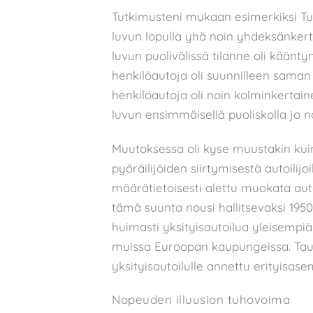
Tutkimusteni mukaan esimerkiksi Tur
luvun lopulla yhä noin yhdeksänkert
luvun puolivälissä tilanne oli käänty
henkilöautoja oli suunnilleen saman 
henkilöautoja oli noin kolminkertai
luvun ensimmäisellä puoliskolla jo
Muutoksessa oli kyse muustakin kui
pyöräilijöiden siirtymisestä autoilij
määrätietoisesti alettu muokata auto
tämä suunta nousi hallitsevaksi 1950
huimasti yksityisautoilua yleisemp
muissa Euroopan kaupungeissa. Tausta
yksityisautoilulle annettu erityisase
Nopeuden illuusion tuhovoima