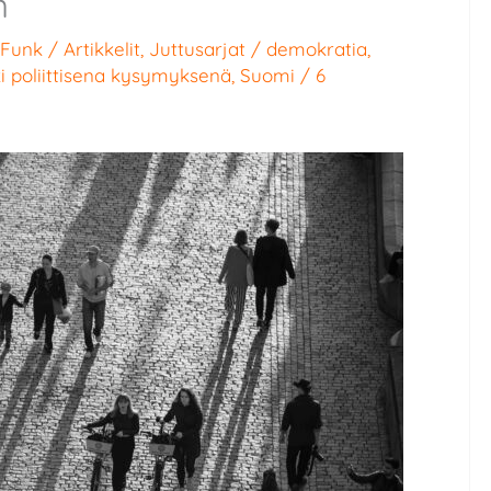
n
-Funk
/
Artikkelit
,
Juttusarjat
/
demokratia
,
i poliittisena kysymyksenä
,
Suomi
/
6