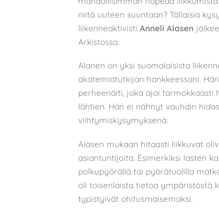
mahdollisimman nopeaa liikkumista 
niitä uuteen suuntaan? Tällaisia kys
liikenneaktivisti
Anneli Alasen
jälkee
Arkistossa.
Alanen on yksi suomalaisista liikenne
akatemiatutkijan hankkeessani. Hän o
perheenäiti, joka ajoi tarmokkaasti 
lähtien. Hän ei nähnyt vauhdin hidas
viihtymiskysymyksenä.
Alasen mukaan hitaasti liikkuvat oliv
asiantuntijoita. Esimerkiksi lasten k
polkupyörällä tai pyörätuolilla matka
oli toisenlaista tietoa ympäristöstä ku
typistyivät ohitusmaisemaksi.