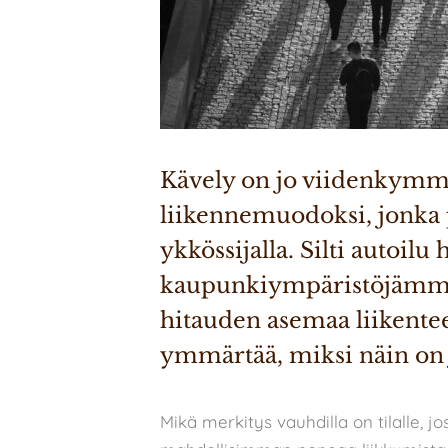
Kävely on jo viidenkymme
liikennemuodoksi, jonka p
ykkössijalla. Silti autoilu h
kaupunkiympäristöjämme.
hitauden asemaa liikente
ymmärtää, miksi näin on ja
Mikä merkitys vauhdilla on tilalle, 