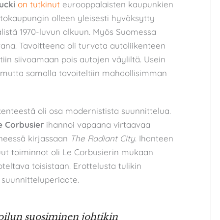
ucki
on tutkinut
eurooppalaisten kaupunkien
utokaupungin olleen yleisesti hyväksytty
välistä 1970-luvun alkuun. Myös Suomessa
na. Tavoitteena oli turvata autoliikenteen
iin siivoamaan pois autojen väyliltä. Usein
, mutta samalla tavoiteltiin mahdollisimman
enteestä oli osa modernistista suunnittelua.
e Corbusier
ihannoi vapaana virtaavaa
yneessä kirjassaan
The Radiant City
. Ihanteen
ut toiminnot oli Le Corbusierin mukaan
eltava toisistaan. Erottelusta tulikin
suunnitteluperiaate.
ilun suosiminen johtikin