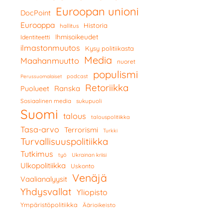
Euroopan unioni
DocPoint
Eurooppa
Historia
hallitus
Ihmisoikeudet
Identiteetti
ilmastonmuutos
Kysy politiikasta
Media
Maahanmuutto
nuoret
populismi
podcast
Perussuomalaiset
Retoriikka
Ranska
Puolueet
Sosiaalinen media
sukupuoli
Suomi
talous
talouspolitiikka
Tasa-arvo
Terrorismi
Turkki
Turvallisuuspolitiikka
Tutkimus
työ
Ukrainan kriisi
Ulkopolitiikka
Uskonto
Venäjä
Vaalianalyysit
Yhdysvallat
Yliopisto
Ympäristöpolitiikka
Äärioikeisto