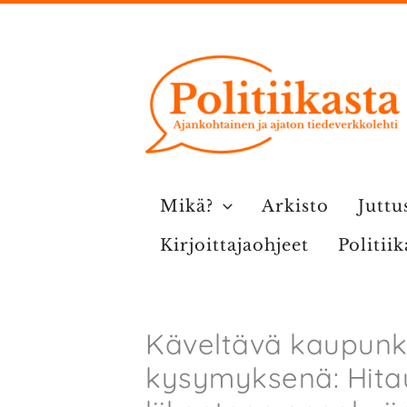
Siirry
sisältöön
Mikä?
Arkisto
Juttu
Kirjoittajaohjeet
Politii
Käveltävä kaupunki 
kysymyksenä: Hitau