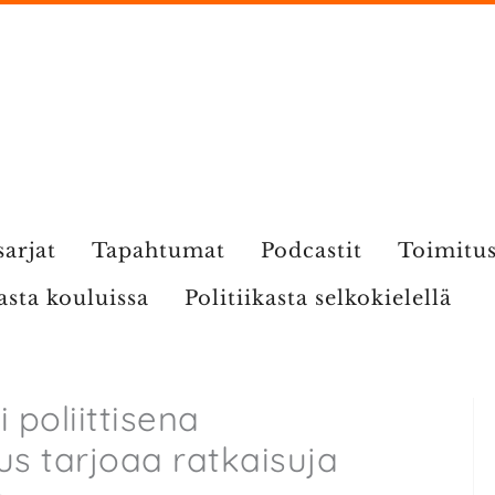
sarjat
Tapahtumat
Podcastit
Toimitu
kasta kouluissa
Politiikasta selkokielellä
poliittisena
s tarjoaa ratkaisuja