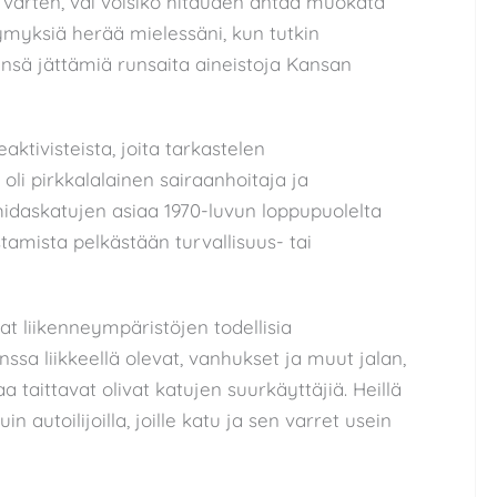
varten, vai voisiko hitauden antaa muokata
ymyksiä herää mielessäni, kun tutkin
nsä jättämiä runsaita aineistoja Kansan
aktivisteista, joita tarkastelen
li pirkkalalainen sairaanhoitaja ja
hidaskatujen asiaa 1970-luvun loppupuolelta
tamista pelkästään turvallisuus- tai
at liikenneympäristöjen todellisia
anssa liikkeellä olevat, vanhukset ja muut jalan,
a taittavat olivat katujen suurkäyttäjiä. Heillä
in autoilijoilla, joille katu ja sen varret usein