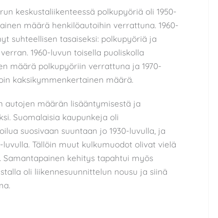
un keskustaliikenteessä polkupyöriä oli 1950-
ainen määrä henkilöautoihin verrattuna. 1960-
nyt suhteellisen tasaiseksi: polkupyöriä ja
verran. 1960-luvun toisella puoliskolla
nen määrä polkupyöriin verrattuna ja 1970-
 noin kaksikymmenkertainen määrä.
n autojen määrän lisääntymisestä ja
oiksi. Suomalaisia kaupunkeja oli
ilua suosivaan suuntaan jo 1930-luvulla, ja
-luvulla. Tällöin muut kulkumuodot olivat vielä
iä. Samantapainen kehitys tapahtui myös
lla oli liikennesuunnittelun nousu ja siinä
ma.