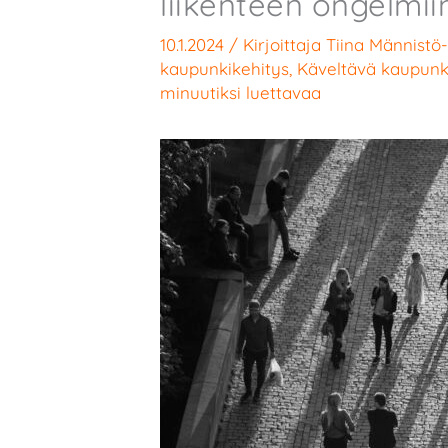
liikenteen ongelmii
10.1.2024
/ Kirjoittaja
Tiina Männistö
kaupunkikehitys
,
Käveltävä kaupunk
minuutiksi luettavaa