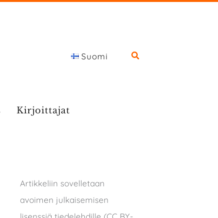
Suomi
s
Kirjoittajat
Artikkeliin sovelletaan
avoimen julkaisemisen
lisenssiä tiedelehdille (CC BY-