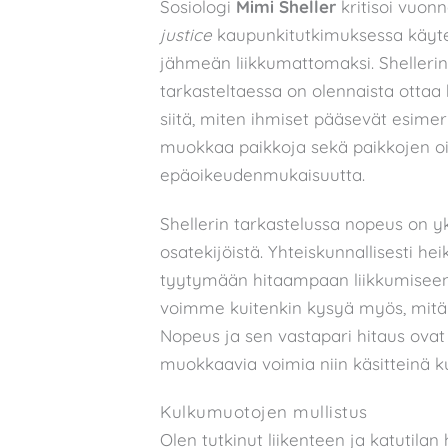
Sosiologi
Mimi Sheller
kritisoi vuon
justice
kaupunkitutkimuksessa käytet
jähmeän liikkumattomaksi. Sheller
tarkasteltaessa on olennaista ottaa
siitä, miten ihmiset pääsevät esimer
muokkaa paikkoja sekä paikkojen o
epäoikeudenmukaisuutta.
Shellerin tarkastelussa nopeus on 
osatekijöistä. Yhteiskunnallisesti h
tyytymään hitaampaan liikkumiseen k
voimme kuitenkin kysyä myös, mitä no
Nopeus ja sen vastapari hitaus ovat
muokkaavia voimia niin käsitteinä ku
Kulkumuotojen mullistus
Olen tutkinut liikenteen ja katutilan 