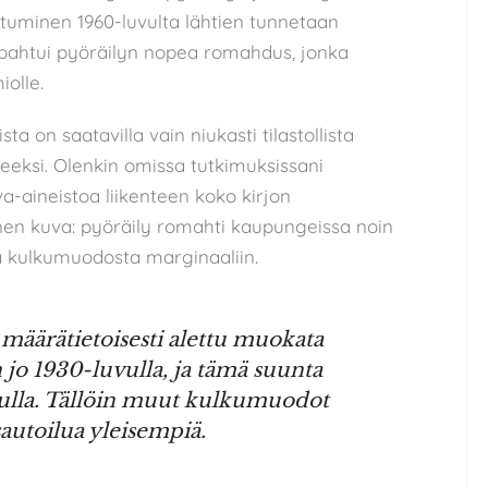
uminen 1960-luvulta lähtien tunnetaan
apahtui pyöräilyn nopea romahdus, jonka
olle.
 on saatavilla vain niukasti tilastollista
hteeksi. Olenkin omissa tutkimuksissani
a-aineistoa liikenteen koko kirjon
nen kuva: pyöräily romahti kaupungeissa noin
ta kulkumuodosta marginaaliin.
määrätietoisesti alettu muokata
 jo 1930-luvulla, ja tämä suunta
uvulla. Tällöin muut kulkumuodot
sautoilua yleisempiä.