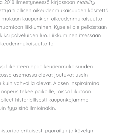
na 2018 ilmestyneessä kirjassaan
Mobility
tyä tilallisen oikeudenmukaisuuden käsitettä
in mukaan kaupunkien oikeudenmukaisuutta
 huomioon liikkuminen. Kyse ei ole pelkästään
kiksi palveluiden luo. Liikkuminen itsessään
ikeudenmukaisuutta tai
yksi liikenteen epäoikeudenmukaisuuden
eikossa asemassa olevat joutuvat usein
uin vahvoilla olevat. Alasen inspiroimina
peus tekee paikoille, joissa liikutaan.
 olleet historiallisesti kaupunkejamme
in fyysisinä ilmiöinäkin.
historiaa erityisesti pyöräilyn ja kävelyn