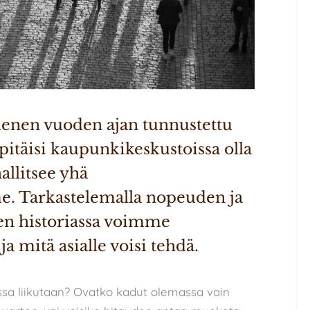
nen vuoden ajan tunnustettu 
itäisi kaupunkikeskustoissa olla 
allitsee yhä 
 Tarkastelemalla nopeuden ja 
en historiassa voimme 
 mitä asialle voisi tehdä.
jossa liikutaan? Ovatko kadut olemassa vain