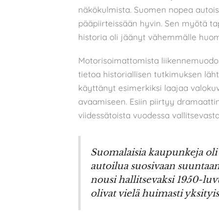
näkökulmista. Suomen nopea autoist
pääpiirteissään hyvin. Sen myötä t
historia oli jäänyt vähemmälle huomi
Motorisoimattomista liikennemuodoista
tietoa historiallisen tutkimuksen lä
käyttänyt esimerkiksi laajaa valokuv
avaamiseen. Esiin piirtyy dramaatti
viidessätoista vuodessa vallitsevas
Suomalaisia kaupunkeja oli 
autoilua suosivaan suuntaan
nousi hallitsevaksi 1950-l
olivat vielä huimasti yksityi