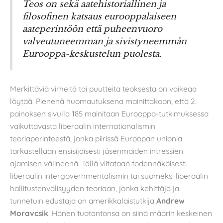
Teos on sekä aatehistoriallinen ja
filosofinen katsaus eurooppalaiseen
aateperintöön että puheenvuoro
valveutuneemman ja sivistyneemmän
Eurooppa-keskustelun puolesta.
Merkittäviä virheitä tai puutteita teoksesta on vaikeaa
löytää. Pienenä huomautuksena mainittakoon, että 2.
painoksen sivulla 185 mainitaan Eurooppa-tutkimuksessa
vaikuttavasta liberaalin internationalismin
teoriaperinteestä, jonka piirissä Euroopan unionia
tarkastellaan ensisijaisesti jäsenmaiden intressien
ajamisen välineenä. Tällä viitataan todennäköisesti
liberaalin intergovernmentalismin tai suomeksi liberaalin
hallitustenvälisyyden teoriaan, jonka kehittäjä ja
tunnetuin edustaja on amerikkalaistutkija
Andrew
Moravcsik
. Hänen tuotantonsa on siinä määrin keskeinen