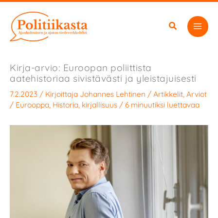
Siirry
sisältöön
Kirja-arvio: Euroopan poliittista
aatehistoriaa sivistävästi ja yleistajuisesti
7.2.2023
/ Kirjoittaja
Johannes Lehtinen
/
Artikkelit
,
Arviot
/
Eurooppa
,
Historia
,
kirjallisuus
/
6 minuutiksi luettavaa