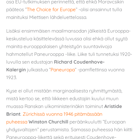
osa EU-tutkimuksen perinnettä, että ehkä Moravcsikin
pääteos ”
The Choice for Europe
”
-olisi ansainnut tulla
mainituksi Miettisen lähdeluettelossa.
Lisäksi ensimmäisen maailmansodan jälkeistä Eurooppa-
keskustelua käsittelevässä luvussa olisi ehkä ollut syytä
mainita eurooppalaisen yhteistyön suuntaviivoja
hahmotellut Paneurooppa -liike. Liike tuli tunnetuksi 1920-
luvulla sen edustajan
Richard Coudenhove-
Kalergin
julkaistua ”
Paneuropa
”
-pamflettinsa vuonna
1923.
Kyse ei ollut mistään marginaalisesta ryhmittymästä,
mistä kertoo se, että liikkeen edustajiin kuului muun
muassa Ranskan ulkoministerinäkin toiminut
Aristide
Briant
.
Zürichissä vuonna 1946 pitämässään
puheessa
Winston Churchill
peräänkuulutti ”Euroopan
yhdysvaltojen” perustamista. Samassa puheessa hän kiitti
Paneurooppa-liikettä sekä erityisesti Coudenhove-