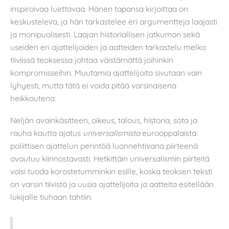
inspiroivaa luettavaa. Hänen tapansa kirjoittaa on
keskusteleva, ja hän tarkastelee eri argumentteja laajasti
ja monipuolisesti. Laajan historiallisen jatkumon sekä
useiden eri ajattelijoiden ja aatteiden tarkastelu melko
tiiviissä teoksessa johtaa väistämättä joihinkin
kompromisseihin. Muutamia ajattelijoita sivutaan vain
lyhyesti, mutta tätä ei voida pitää varsinaisena
heikkoutena.
Neljän avainkäsitteen, oikeus, talous, historia, sota ja
rauha
kautta ajatus
universalismista
eurooppalaista
poliittisen ajattelun perintöä luonnehtivana piirteenä
avautuu kiinnostavasti. Hetkittäin universalismin piirteitä
voisi tuoda korostetumminkin esille, koska teoksen teksti
on varsin tiivistä ja uusia ajattelijoita ja aatteita esitellään
lukijalle tiuhaan tahtiin.