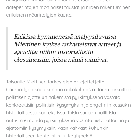
aateperintöjen moninaiset taustat ja niiden rakentuminen
erilaisten määrittelyjen kautta.
Kaikissa kymmenessä analyysiluvussa
Miettinen kytkee tarkasteltavat aatteet ja
ajattelijat niihin historiallisiin
olosuhteisiin, joissa nämä toimivat.
Toisaalta Miettinen tarkastelee eri ajattelijoita
Cambridgen koulukunnan näkökulmasta. Tämä tarkoittaa
poliittisen ajattelun näkemistä pyrkimyksenä vastata
konkreettisiin poliittisiin kysymyksiin ja ongelmiin kussakin
historiallisessa kontekstissa. Toisin sanoen poliittisia
aatteita ei nähdä pyrkimyksenä vastata historiattomiin ja
ajattomiin kysymyksiin, vaan vahvasti kuhunkin
historialliseen kontekstiin kytkeytyneinä.