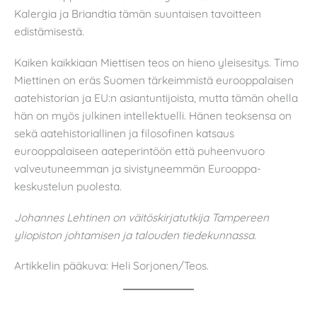
Kalergia ja Briandtia tämän suuntaisen tavoitteen
edistämisestä.
Kaiken kaikkiaan Miettisen teos on hieno yleisesitys. Timo
Miettinen on eräs Suomen tärkeimmistä eurooppalaisen
aatehistorian ja EU:n asiantuntijoista, mutta tämän ohella
hän on myös julkinen intellektuelli. Hänen teoksensa on
sekä aatehistoriallinen ja filosofinen katsaus
eurooppalaiseen aateperintöön että puheenvuoro
valveutuneemman ja sivistyneemmän Eurooppa-
keskustelun puolesta.
Johannes Lehtinen on väitöskirjatutkija Tampereen
yliopiston johtamisen ja talouden tiedekunnassa.
Artikkelin pääkuva: Heli Sorjonen/Teos.