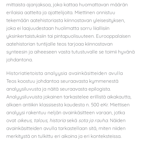
mittaista ajanjaksoa, joka kattaa huomattavan määrän
erilaisia aatteita ja ajattelijoita. Miettinen onnistuu
tekemään aatehistoriasta kiinnostavan yleisesityksen,
joka ei laajuudestaan huolimatta sorru liiallisiin
yksinkertaistuksiin tai pintapuolisuuteen. Eurooppalaisen
aatehistorian tuntijalle teos tarjoaa kiinnostavan
synteesin ja aiheeseen vasta tutustuvalle se toimii hyvänä
johdantona.
Historiatietoista analyysia avainkäsitteiden avulla
Teos koostuu johdantoa seuraavasta kymmenestä
analyysiluvusta ja näitä seuraavasta epilogista.
Analyysiluvuista jokainen tarkastelee erillistä aikakautta,
alkaen antiikin klassisesta kaudesta n. 500 eKr. Miettisen
analyysi rakentuu neljän avainkäsitteen varaan, jotka
ovat
oikeus, talous, historia
sekä
sota ja rauha
. Näiden
avainkäsitteiden avulla tarkastellaan sitä, miten niiden
merkitystä on tulkittu eri aikoina ja eri konteksteissa.