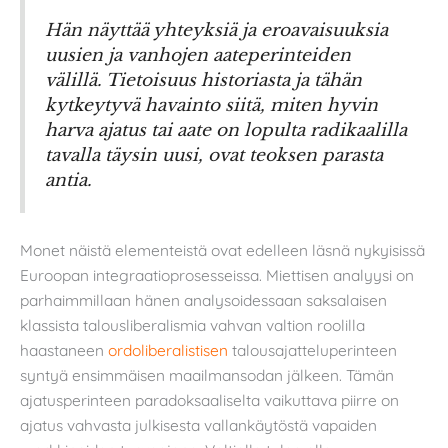
Hän näyttää yhteyksiä ja eroavaisuuksia
uusien ja vanhojen aateperinteiden
välillä. Tietoisuus historiasta ja tähän
kytkeytyvä havainto siitä, miten hyvin
harva ajatus tai aate on lopulta radikaalilla
tavalla täysin uusi, ovat teoksen parasta
antia.
Monet näistä elementeistä ovat edelleen läsnä nykyisissä
Euroopan integraatioprosesseissa. Miettisen analyysi on
parhaimmillaan hänen analysoidessaan saksalaisen
klassista talousliberalismia vahvan valtion roolilla
haastaneen
ordoliberalistisen
talousajatteluperinteen
syntyä ensimmäisen maailmansodan jälkeen. Tämän
ajatusperinteen paradoksaaliselta vaikuttava piirre on
ajatus vahvasta julkisesta vallankäytöstä vapaiden