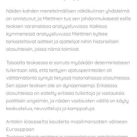
Näiden kahden menetelmällisen näkökulman yhdistelmä
on onnistunut, ja Miettinen tuo sen johdonmukaisesti esille
teoksen varsinaisissa analyysiluvuissa. Kaikissa
kymmenessä analyysiluvussa Miettinen kytkee
tarkasteltavat aatteet ja ajattelijat niihin historiallisiin
olosuhteisiin, joissa nämä toimivat.
Toisaalta teoksessa ei sorruta myöskään deterministiseen
tulkintaan siitä, että tiettyjen ajatusperinteiden oli
välttämätöntä syntyä tietyissä historiallisissa olosuhteissa.
Sen sijaan teoksen ote on dynaamisempi. Erilaisissa
olosuhteissa on esitetty erilaisia tulkintoja ja vastauksia
poliittisiin ongelmiin, ja näiden vastausten välillä on käyty
keskustelua, neuvotteluja ja kamppailuja.
Antiikin klassiselta kaudelta maailmansotien väliseen
Eurooppaan
Teoksen lähestymistapa eurooppalaiseen aatehistoriaan