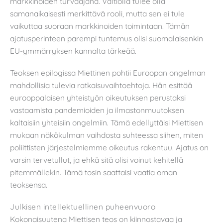
markkinoiden turvaajana. Valtiolla tulee olla
samanaikaisesti merkittävä rooli, mutta sen ei tule
vaikuttaa suoraan markkinoiden toimintaan. Tämän
ajatusperinteen parempi tuntemus olisi suomalaisenkin
EU-ymmärryksen kannalta tärkeää.
Teoksen epilogissa Miettinen pohtii Euroopan ongelman
mahdollisia tulevia ratkaisuvaihtoehtoja. Hän esittää
eurooppalaisen yhteistyön oikeutuksen perustaksi
vastaamista pandemioiden ja ilmastonmuutoksen
kaltaisiin yhteisiin ongelmiin. Tämä edellyttäisi Miettisen
mukaan näkökulman vaihdosta suhteessa siihen, miten
poliittisten järjestelmiemme oikeutus rakentuu. Ajatus on
varsin tervetullut, ja ehkä sitä olisi voinut kehitellä
pitemmällekin. Tämä tosin saattaisi vaatia oman
teoksensa.
Julkisen intellektuellinen puheenvuoro
Kokonaisuutena Miettisen teos on kiinnostavaa ja