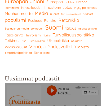
Euroopan unioni
Eurooppa
Historia
hallitus
ilmastonmuutos
Ihmisoikeudet
Kysy politiikasta
Identiteetti
Media
Maahanmuutto
nuoret
podcast
Perussuomalaiset
populismi
Retoriikka
Ranska
Puolueet
Suomi
talous
Sosiaalinen media
sukupuoli
talouspolitiikka
Turvallisuuspolitiikka
Tasa-arvo
Terrorismi
Turkki
Tutkimus
Ulkopolitiikka
Uskonto
työ
Ukrainan kriisi
Venäjä
Yhdysvallat
Yliopisto
Vaalianalyysit
Ympäristöpolitiikka
Äärioikeisto
Uusimmat podcastit