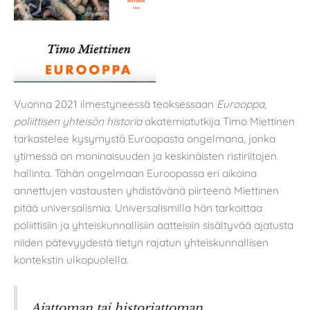
Vuonna 2021 ilmestyneessä teoksessaan
Eurooppa,
poliittisen yhteisön historia
akatemiatutkija Timo Miettinen
tarkastelee kysymystä Euroopasta ongelmana, jonka
ytimessä on moninaisuuden ja keskinäisten ristiriitojen
hallinta. Tähän ongelmaan Euroopassa eri aikoina
annettujen vastausten yhdistävänä piirteenä Miettinen
pitää universalismia. Universalismilla hän tarkoittaa
poliittisiin ja yhteiskunnallisiin aatteisiin sisältyvää ajatusta
niiden pätevyydestä tietyn rajatun yhteiskunnallisen
kontekstin ulkopuolella.
Ajattoman tai historiattoman