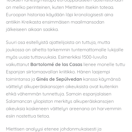
on melko perinteinen, kuten Miettinen itsekin toteaa.
Euroopan historiaa käydään läpi kronologisesti aina
antiikin Kreikasta ensimmäisen maailmansodan
jälkeiseen aikaan saakka.
Suuri osa esitellyistä ajattelijoista on tuttuja, mutta
joukossa on aihetta tarkemmin tuntemattomalle lukijalle
myös uusia tuttavuuksia. Esimerkiksi 1500-luvulla
vaikuttanut
Bartolomé de las Casas
lienee monelle tuttu
Espanjan siirtomaavallan kriitikko. Hänen laajempi
toimintansa ja
Ginés de Sepúlvedan
kanssa käymänsä
väittelyt alkuperäiskansojen oikeuksista ovat kuitenkin
ehkä vähemmän tunnettuja. Samoin espanjalaisen
Salamancan yliopiston merkitys alkuperäiskansojen
oikeuksia koskeneen väittelyn areenana on harvemmin
esiin nostettua tietoa.
Miettisen analyysi etenee johdonmukaisesti ja