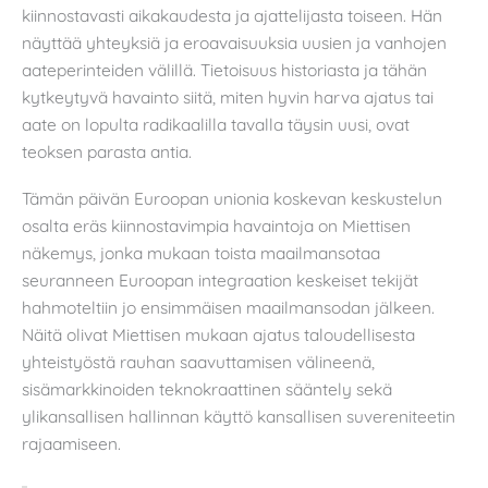
kiinnostavasti aikakaudesta ja ajattelijasta toiseen. Hän
näyttää yhteyksiä ja eroavaisuuksia uusien ja vanhojen
aateperinteiden välillä. Tietoisuus historiasta ja tähän
kytkeytyvä havainto siitä, miten hyvin harva ajatus tai
aate on lopulta radikaalilla tavalla täysin uusi, ovat
teoksen parasta antia.
Tämän päivän Euroopan unionia koskevan keskustelun
osalta eräs kiinnostavimpia havaintoja on Miettisen
näkemys, jonka mukaan toista maailmansotaa
seuranneen Euroopan integraation keskeiset tekijät
hahmoteltiin jo ensimmäisen maailmansodan jälkeen.
Näitä olivat Miettisen mukaan ajatus taloudellisesta
yhteistyöstä rauhan saavuttamisen välineenä,
sisämarkkinoiden teknokraattinen sääntely sekä
ylikansallisen hallinnan käyttö kansallisen suvereniteetin
rajaamiseen.