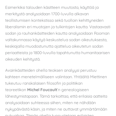
Esimerkiksi talouden käsitteen muutosta, käyttöä ja
merkitystä analysoidaan 1700-luvulla alkavan
teollistumisen kontekstissa sekä tuolloin kehittyneiden
liberalismin eri muotojen ja tulkintojen kautta. Vastaavasti
sodan ja rauhankäsitteiden kautta analysoidaan Rooman
valtakunnassa käytyä keskustelua sodan oikeutuksesta,
keskiajalla muodostunutta ajattelua oikeutetun sodan
periaatteista ja 1800-luvulla tapahtunutta humanitaarisen
oikeuden kehitystä.
Avainkäsitteiden ohella teoksen analyysi perustuu
kahteen menetelmälliseen valintaan. Yhtäältä Miettinen
tukeutuu ranskalaisen filosofin ja politiikan
teoreetikon
Michel Foucault
’n genealogiseen
lähestymistapaan. Tämä tarkoittaa, että erilaisia aatteita
analysoidaan suhteessa siihen, miten ne nähdään
nykypäivästä käsin, ja miten ne auttavat ymmärtämään
nykyaikaa. Tämän ohella tunnustetaan erilaisten