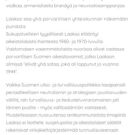
vodkaa, armenialaista brandyä ja neuvostosamppanjaa.
Laakso saa yhä porvarillisen yhteiskunnan näkemään
punaista
Sukupolvelleen tyypillisesti Laakso etääntyi
oikeistolaisista ihanteista 1960- ja 1970-luvulla.
Vaistomaisen vasemmistolaista nuorisoa olivat vastassa
porvarillisen Suomen oikeistovoimat, jotka Laakson
silmissä ”elivät yhä sotaa, joka oli loppunut jo vuonna
1944”.
Vaikka Suomen ulko- ja turvallisuuspolitiikka tasapainoili
periaatteellisen neutralismin ja strategisen joustavuuden
välillä, niin turvallisuus- ja tiedusteluviranomainen piti
lännen puolta – myös valtiosäännön vastaisesti.
Muistellessaan nuoruutensa antikommunistista ilmapiiriä
Laakso ei liioittele: suojelupoliisi ja oikeistolaiset säätiöt
rakensivat virkakieltojärjestelmää tunnuslauseenaan