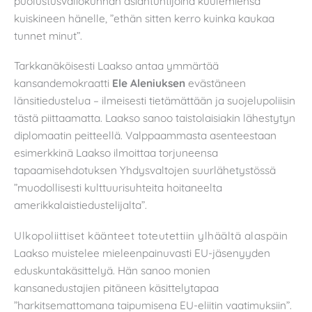
puolustusvaliokunnan asiantuntijoina kuulemiensa
kuiskineen hänelle, ”ethän sitten kerro kuinka kaukaa
tunnet minut”.
Tarkkanäköisesti Laakso antaa ymmärtää
kansandemokraatti
Ele Aleniuksen
evästäneen
länsitiedustelua – ilmeisesti tietämättään ja suojelupoliisin
tästä piittaamatta. Laakso sanoo taistolaisiakin lähestytyn
diplomaatin peitteellä. Valppaammasta asenteestaan
esimerkkinä Laakso ilmoittaa torjuneensa
tapaamisehdotuksen Yhdysvaltojen suurlähetystössä
”muodollisesti kulttuurisuhteita hoitaneelta
amerikkalaistiedustelijalta”.
Ulkopoliittiset käänteet toteutettiin ylhäältä alaspäin
Laakso muistelee mieleenpainuvasti EU-jäsenyyden
eduskuntakäsittelyä. Hän sanoo monien
kansanedustajien pitäneen käsittelytapaa
”harkitsemattomana taipumisena EU-eliitin vaatimuksiin”.