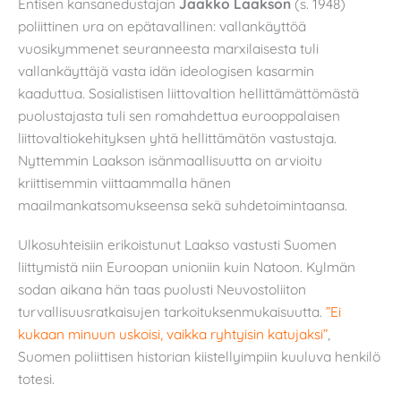
Entisen kansanedustajan
Jaakko Laakson
(s. 1948)
poliittinen ura on epätavallinen: vallankäyttöä
vuosikymmenet seuranneesta marxilaisesta tuli
vallankäyttäjä vasta idän ideologisen kasarmin
kaaduttua. Sosialistisen liittovaltion hellittämättömästä
puolustajasta tuli sen romahdettua eurooppalaisen
liittovaltiokehityksen yhtä hellittämätön vastustaja.
Nyttemmin Laakson isänmaallisuutta on arvioitu
kriittisemmin viittaammalla hänen
maailmankatsomukseensa sekä suhdetoimintaansa.
Ulkosuhteisiin erikoistunut Laakso vastusti Suomen
liittymistä niin Euroopan unioniin kuin Natoon. Kylmän
sodan aikana hän taas puolusti Neuvostoliiton
turvallisuusratkaisujen tarkoituksenmukaisuutta.
”Ei
kukaan minuun uskoisi, vaikka ryhtyisin katujaksi”
,
Suomen poliittisen historian kiistellyimpiin kuuluva henkilö
totesi.