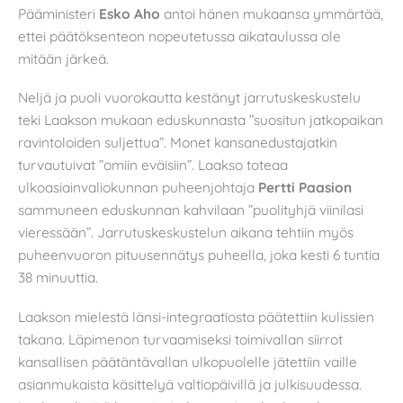
Pääministeri
Esko Aho
antoi hänen mukaansa ymmärtää,
ettei päätöksenteon nopeutetussa aikataulussa ole
mitään järkeä.
Neljä ja puoli vuorokautta kestänyt jarrutuskeskustelu
teki Laakson mukaan eduskunnasta ”suositun jatkopaikan
ravintoloiden suljettua”. Monet kansanedustajatkin
turvautuivat ”omiin eväisiin”. Laakso toteaa
ulkoasiainvaliokunnan puheenjohtaja
Pertti Paasion
sammuneen eduskunnan kahvilaan ”puolityhjä viinilasi
vieressään”. Jarrutuskeskustelun aikana tehtiin myös
puheenvuoron pituusennätys puheella, joka kesti 6 tuntia
38 minuuttia.
Laakson mielestä länsi-integraatiosta päätettiin kulissien
takana. Läpimenon turvaamiseksi toimivallan siirrot
kansallisen päätäntävallan ulkopuolelle jätettiin vaille
asianmukaista käsittelyä valtiopäivillä ja julkisuudessa.