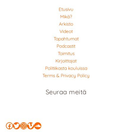
Etusivu
Mikä?
Arkisto
Videot
Tapahtumat
Podcastit
Toimitus
Kirjoittajat
Politiikasta kouluissa
Terms & Privacy Policy
Seuraa meitä
Facebook
Twitter
Instagram
Vimeo
SoundCloud