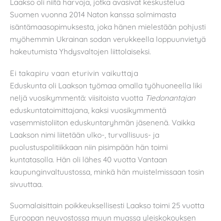
Laakso oli niitä harvoja, jotka avasivat keskustelua
Suomen vuonna 2014 Naton kanssa solmimasta
isäntämaasopimuksesta, joka hänen mielestään pohjusti
myöhemmin Ukrainan sodan verukkeella loppuunvietyä
hakeutumista Yhdysvaltojen liittolaiseksi.
Ei takapiru vaan eturivin vaikuttaja
Eduskunta oli Laakson työmaa omalla työhuoneella liki
neljä vuosikymmentä: viisitoista vuotta
Tiedonantajan
eduskuntatoimittajana, kaksi vuosikymmentä
vasemmistoliiton eduskuntaryhmän jäsenenä. Vaikka
Laakson nimi liitetään ulko-, turvallisuus- ja
puolustuspolitiikkaan niin pisimpään hän toimi
kuntatasolla. Hän oli lähes 40 vuotta Vantaan
kaupunginvaltuustossa, minkä hän muistelmissaan tosin
sivuuttaa.
Suomalaisittain poikkeuksellisesti Laakso toimi 25 vuotta
Euroopan neuvostossa muun muassa yleiskokouksen