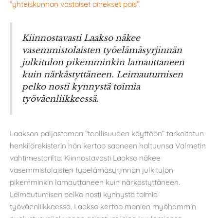
”yhteiskunnan vastaiset ainekset pois”
.
Kiinnostavasti Laakso näkee
vasemmistolaisten työelämäsyrjinnän
julkitulon pikemminkin lamauttaneen
kuin närkästyttäneen. Leimautumisen
pelko nosti kynnystä toimia
työväenliikkeessä.
Laakson paljastaman ”teollisuuden käyttöön” tarkoitetun
henkilörekisterin hän kertoo saaneen haltuunsa Valmetin
vahtimestarilta. Kiinnostavasti Laakso näkee
vasemmistolaisten työelämäsyrjinnän julkitulon
pikemminkin lamauttaneen kuin närkästyttäneen.
Leimautumisen pelko nosti kynnystä toimia
työväenliikkeessä. Laakso kertoo monien myöhemmin