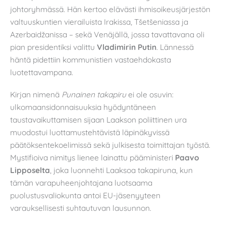
johtoryhmässä. Hän kertoo elävästi ihmisoikeusjärjestön
valtuuskuntien vierailuista Irakissa, Tšetšeniassa ja
Azerbaidžanissa – sekä Venäjällä, jossa tavattavana oli
pian presidentiksi valittu
Vladimirin Putin
. Lännessä
häntä pidettiin kommunistien vastaehdokasta
luotettavampana.
Kirjan nimenä
Punainen takapiru
ei ole osuvin:
ulkomaansidonnaisuuksia hyödyntäneen
taustavaikuttamisen sijaan Laakson poliittinen ura
muodostui luottamustehtävistä läpinäkyvissä
päätöksentekoelimissä sekä julkisesta toimittajan työstä.
Mystifioiva nimitys lienee lainattu pääministeri
Paavo
Lipposelta
, joka luonnehti Laaksoa takapiruna, kun
tämän varapuheenjohtajana luotsaama
puolustusvaliokunta antoi EU-jäsenyyteen
varauksellisesti suhtautuvan lausunnon.