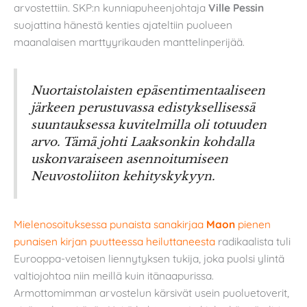
arvostettiin. SKP:n kunniapuheenjohtaja
Ville Pessin
suojattina hänestä kenties ajateltiin puolueen
maanalaisen marttyyrikauden manttelinperijää.
Nuortaistolaisten epäsentimentaaliseen
järkeen perustuvassa edistyksellisessä
suuntauksessa kuvitelmilla oli totuuden
arvo. Tämä johti Laaksonkin kohdalla
uskonvaraiseen asennoitumiseen
Neuvostoliiton kehityskykyyn.
Mielenosoituksessa punaista sanakirjaa
Maon
pienen
punaisen kirjan puutteessa heiluttaneesta
radikaalista tuli
Eurooppa-vetoisen liennytyksen tukija, joka puolsi ylintä
valtiojohtoa niin meillä kuin itänaapurissa.
Armottomimman arvostelun kärsivät usein puoluetoverit,