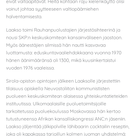
eivät valtaapitävät. Heitä kohtaan raju kielenkäyttö olisi
voinut johtaa syytteeseen valtiopäämiehen
halventamisesta.
Laakso toimi Rauhanpuolustajien järjestösihteerinä ja
nousi SKP:n keskuskomitean kansainväliseen jaostoon.
Myös äänestäjien silmissä hän nautti kasvavaa
luottamusta: eduskuntavaaliehdokkaana vuonna 1970
hänen äänimääränsä oli 1300, mikä kuusinkertaistui
vuoden 1976 vaaleissa.
Sirola-opiston opintojen jälkeen Laaksolle järjestettiin
tilaisuus opiskella Neuvostoliiton kommunististen
puolueen keskuskomitean alaisessa yhteiskuntatieteiden
instituutissa. Ulkomaalaisille puoluetoimitsijoille
tarkoitetussa puoluekoulussa Moskovassa hän kertoo
tutustuneensa Afrikan kansalliskongressi ANC:n jäseniin.
Laakso jäljentää jälkipolville lähibaarin cocktailin reseptin,
joka oli kapakassa tarjoillun kolmen juoman yhdistelmä: