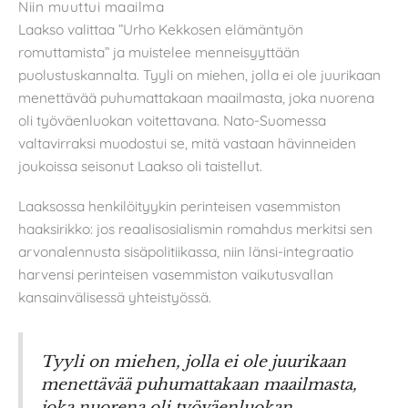
Niin muuttui maailma
Laakso valittaa ”Urho Kekkosen elämäntyön
romuttamista” ja muistelee menneisyyttään
puolustuskannalta. Tyyli on miehen, jolla ei ole juurikaan
menettävää puhumattakaan maailmasta, joka nuorena
oli työväenluokan voitettavana. Nato-Suomessa
valtavirraksi muodostui se, mitä vastaan hävinneiden
joukoissa seisonut Laakso oli taistellut.
Laaksossa henkilöityykin perinteisen vasemmiston
haaksirikko: jos reaalisosialismin romahdus merkitsi sen
arvonalennusta sisäpolitiikassa, niin länsi-integraatio
harvensi perinteisen vasemmiston vaikutusvallan
kansainvälisessä yhteistyössä.
Tyyli on miehen, jolla ei ole juurikaan
menettävää puhumattakaan maailmasta,
joka nuorena oli työväenluokan