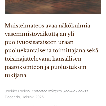
Muistelmateos avaa näkökulmia 
vasemmistovaikuttajan yli 
puolivuosisataiseen uraan 
puoluekantaisena toimittajana sekä 
toisinajattelevana kansallisen 
päätöksenteon ja puolustuksen 
tukijana.
Jaakko Laakso:
Punainen takapiru Jaakko Laakso.
Docendo, Helsinki 2025.