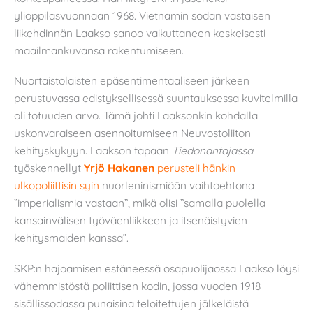
ylioppilasvuonnaan 1968. Vietnamin sodan vastaisen
liikehdinnän Laakso sanoo vaikuttaneen keskeisesti
maailmankuvansa rakentumiseen.
Nuortaistolaisten epäsentimentaaliseen järkeen
perustuvassa edistyksellisessä suuntauksessa kuvitelmilla
oli totuuden arvo. Tämä johti Laaksonkin kohdalla
uskonvaraiseen asennoitumiseen Neuvostoliiton
kehityskykyyn. Laakson tapaan
Tiedonantajassa
työskennellyt
Yrjö Hakanen
perusteli hänkin
ulkopoliittisin syin
nuorleninismiään vaihtoehtona
”imperialismia vastaan”, mikä olisi ”samalla puolella
kansainvälisen työväenliikkeen ja itsenäistyvien
kehitysmaiden kanssa”.
SKP:n hajoamisen estäneessä osapuolijaossa Laakso löysi
vähemmistöstä poliittisen kodin, jossa vuoden 1918
sisällissodassa punaisina teloitettujen jälkeläistä