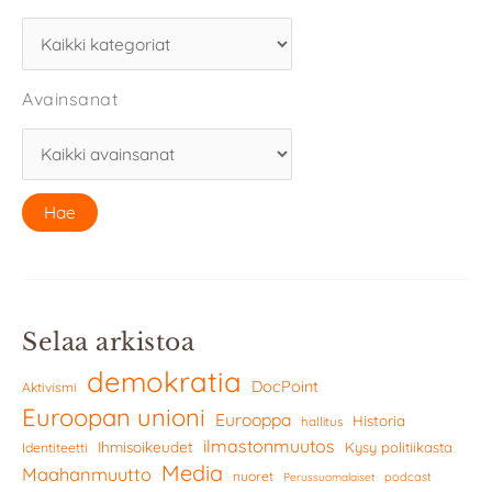
Avainsanat
Selaa arkistoa
demokratia
DocPoint
Aktivismi
Euroopan unioni
Eurooppa
Historia
hallitus
ilmastonmuutos
Ihmisoikeudet
Kysy politiikasta
Identiteetti
Media
Maahanmuutto
nuoret
podcast
Perussuomalaiset