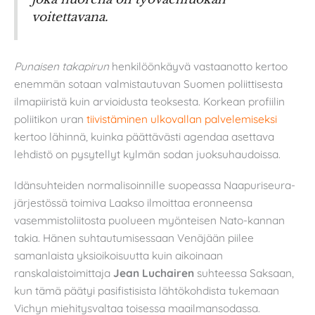
voitettavana.
Punaisen takapirun
henkilöönkäyvä vastaanotto kertoo
enemmän sotaan valmistautuvan Suomen poliittisesta
ilmapiiristä kuin arvioidusta teoksesta. Korkean profiilin
poliitikon uran
tiivistäminen ulkovallan palvelemiseksi
kertoo lähinnä, kuinka päättävästi agendaa asettava
lehdistö on pysytellyt kylmän sodan juoksuhaudoissa.
Idänsuhteiden normalisoinnille suopeassa Naapuriseura-
järjestössä toimiva Laakso ilmoittaa eronneensa
vasemmistoliitosta puolueen myönteisen Nato-kannan
takia. Hänen suhtautumisessaan Venäjään piilee
samanlaista yksioikoisuutta kuin aikoinaan
ranskalaistoimittaja
Jean Luchairen
suhteessa Saksaan,
kun tämä päätyi pasifistisista lähtökohdista tukemaan
Vichyn miehitysvaltaa toisessa maailmansodassa.