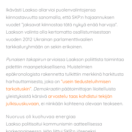
Ikävästi Laakso aliarvioi puolenvalintojensa
kiinnostavuutta sanomalla, että SKP:n hajaannuksen
vuodet ”jaksavat kiinnostaa tätä nykyä enää harvoja”.
Laakson valinta olla kertomatta osallistumisestaan
vuoden 2012 Ukrainan parlamenttivaalien
tarkkailuryhmään on sekin erikoinen.
Punaisen takapirun
arvioissa Laakson poliittista toimintaa
pidettiin maanpetoksellisena. Muistelmien
epäkronologista rakennetta tulkittiin merkkinä harkitusta
harhauttamisesta, joka on
”usein tiedusteluihmisen
tarkoituskin”
.
Demokraatin
päätoimittajan liioitelluista
yleistyksistä kärsivä
arvostelu taas kohdistui tekijän
julkisuuskuvaan
, ei niinkään kohteena olevaan teokseen.
Nuoruus oli kuohuvaa energiaa
Laakso politisoitui kommunismin aatteellisessa
korkeapaineessa. Hän liittyi SKP:n jäseneksi