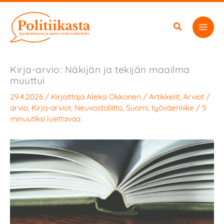
Siirry
sisältöön
Kirja-arvio: Näkijän ja tekijän maailma
muuttui
29.4.2026
/ Kirjoittaja
Aleksi Okkonen
/
Artikkelit
,
Arviot
/
arvio
,
Kirja-arviot
,
Neuvostoliitto
,
Suomi
,
työväenliike
/
5
minuutiksi luettavaa