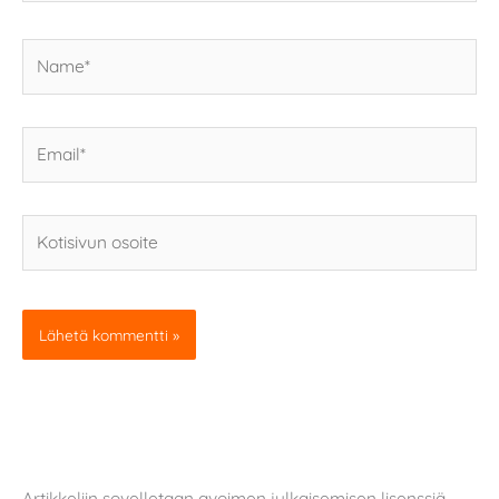
Name*
Email*
Kotisivun
osoite
Artikkeliin sovelletaan avoimen julkaisemisen lisenssiä