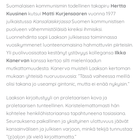
Suomalaisen kommunismin todellinen takapiru
Hertta
Kuusinen
kutsui
Matti Kurjensaaren
vuonna 1977
julkaistussa
Kansalaiskirjassa
Suomen kommunistisen
puolueen vähemmistöläisiä kireiksi ihmisiksi.
Luonnehdinta sopii Laakson julkisessa toiminnassa
vuosikymmenet luonteenomaisina hahmottuviin piirteisiin.
Yli puolivuosisataa kestänyt ystävyys kollegansa
Ilkka
Kanervan
kanssa kertoo silti mielenlaadun
mutkattomuudesta. Kanerva muisteli Laakson kertoman
mukaan yhteisiä nuoruusvuosia: ”Tässä vaiheessa meillä
olisi takana jo useampi gintonic, mutta ei enää nykyisin.”
Laakson kirjoitustyyli on proletaarisen kova ja
proletaarisen tunteellinen. Koristelemattomasti hän
kohtelee henkilöhistoriaansa tapahtuneena tosiasiana.
Seurauksena paikallinen ja yksityinen ulottuvuus jäävät
kansainvälisen ja julkisen varjoon, minkä tekijä tunnustaa:
”(p)aljon jäi vielä kirjoittamatta.”