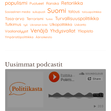
populismi
Retoriikka
Ranska
Puolueet
Suomi
talous
Sosiaalinen media
sukupuoli
talouspolitiikka
Turvallisuuspolitiikka
Tasa-arvo
Terrorismi
Turkki
Tutkimus
Ulkopolitiikka
Uskonto
työ
Ukrainan kriisi
Venäjä
Yhdysvallat
Yliopisto
Vaalianalyysit
Ympäristöpolitiikka
Äärioikeisto
Uusimmat podcastit