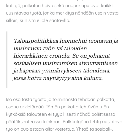
kotityö, palkaton hoiva sekä naapuriapu ovat kaikki
uusintavaa työtä, jonka merkitys nähdään usein vasta
silloin, kun sitä ei ole saatavilla.
Talouspolitiikkaa luonnehtii tuottavan ja
uusintavan työn tai talouden
hierarkkinen erottelu. Se on johtanut
sosiaalisen uusintamisen sivuuttamiseen
ja kapeaan ymmärrykseen taloudesta,
jossa hoiva näyttäytyy aina kuluna.
Iso osa tästä työstä ja toiminnasta tehdään palkatta,
osana arkielämää. Tämän palkatta tehtävän työn
kytköksiä talouteen ei tyypillisesti nähdä poliittisessa
päätöksenteossa lainkaan. Palkkatyönä tehty uusintava
työ on puolestaan aliarvostettua. Yhtäältä sosiaali-,