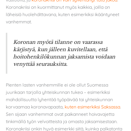
Koronakriisi on kuormittanut myös kaikkia, joilla on
läheisiä huolehdittavana, kuten esimerkiksi ikääntyneet
vanhemmat.
Koronan myötä tilanne on vaarassa
kärjistyä, kun jälleen kuvitellaan, että
hoitohenkilökunnan jaksamista voidaan
venyttää seurauksitta.
Pienten lasten vanhemmille ei ole ollut Suomessa
juurikaan tarjolla yhteiskunnan tukea – esimerkiksi
mahdollisuutta lyhentää työpäivää tai yhteiskunnan
korvaamaa koronavapaata,
kuten esimerkiksi Saksassa
.
Sen sijaan vanhemmat ovat paikanneet hoivavajetta
tinkimällä työn velvoitteista ja omasta jaksamisestaan.
Koronakriisi onkin hyvä esimerkki siitä, kuinka palkatonta