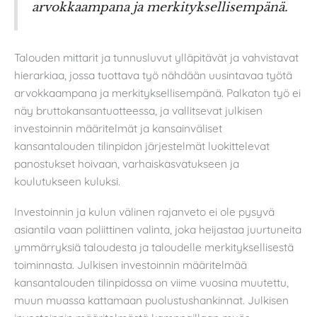
arvokkaampana ja merkityksellisempänä.
Talouden mittarit ja tunnusluvut ylläpitävät ja vahvistavat
hierarkiaa, jossa tuottava työ nähdään uusintavaa työtä
arvokkaampana ja merkityksellisempänä. Palkaton työ ei
näy bruttokansantuotteessa, ja vallitsevat julkisen
investoinnin määritelmät ja kansainväliset
kansantalouden tilinpidon järjestelmät luokittelevat
panostukset hoivaan, varhaiskasvatukseen ja
koulutukseen kuluksi.
Investoinnin ja kulun välinen rajanveto ei ole pysyvä
asiantila vaan poliittinen valinta, joka heijastaa juurtuneita
ymmärryksiä taloudesta ja taloudelle merkityksellisestä
toiminnasta. Julkisen investoinnin määritelmää
kansantalouden tilinpidossa on viime vuosina muutettu,
muun muassa kattamaan puolustushankinnat. Julkisen