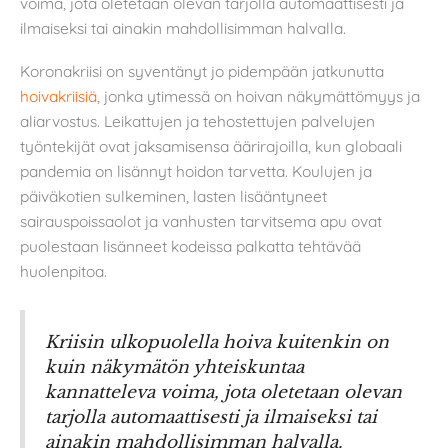
voima, jota oletetaan olevan tarjolla automaattisesti ja
ilmaiseksi tai ainakin mahdollisimman halvalla.
Koronakriisi on syventänyt jo pidempään jatkunutta
hoivakriisiä
, jonka ytimessä on hoivan näkymättömyys ja
aliarvostus. Leikattujen ja tehostettujen palvelujen
työntekijät ovat jaksamisensa äärirajoilla, kun globaali
pandemia on lisännyt hoidon tarvetta. Koulujen ja
päiväkotien sulkeminen, lasten lisääntyneet
sairauspoissaolot ja vanhusten tarvitsema apu ovat
puolestaan lisänneet kodeissa palkatta tehtävää
huolenpitoa.
Kriisin ulkopuolella hoiva kuitenkin on
kuin näkymätön yhteiskuntaa
kannatteleva voima, jota oletetaan olevan
tarjolla automaattisesti ja ilmaiseksi tai
ainakin mahdollisimman halvalla.