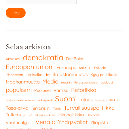
Selaa arkistoa
demokratia
DocPoint
Aktivismi
Euroopan unioni
Eurooppa
Historia
hallitus
ilmastonmuutos
Ihmisoikeudet
Kysy politiikasta
Identiteetti
Media
Maahanmuutto
nuoret
podcast
Perussuomalaiset
populismi
Retoriikka
Ranska
Puolueet
Suomi
talous
Sosiaalinen media
sukupuoli
talouspolitiikka
Turvallisuuspolitiikka
Tasa-arvo
Terrorismi
Turkki
Tutkimus
Ulkopolitiikka
Uskonto
työ
Ukrainan kriisi
Venäjä
Yhdysvallat
Yliopisto
Vaalianalyysit