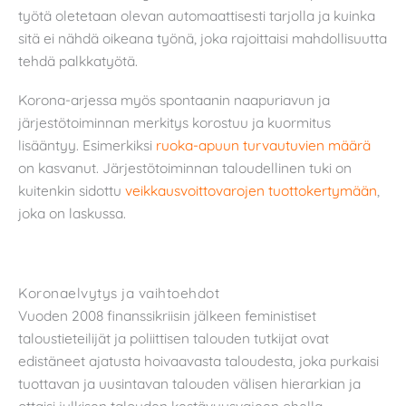
työtä oletetaan olevan automaattisesti tarjolla ja kuinka
sitä ei nähdä oikeana työnä, joka rajoittaisi mahdollisuutta
tehdä palkkatyötä.
Korona-arjessa myös spontaanin naapuriavun ja
järjestötoiminnan merkitys korostuu ja kuormitus
lisääntyy. Esimerkiksi
ruoka-apuun turvautuvien määrä
on kasvanut. Järjestötoiminnan taloudellinen tuki on
kuitenkin sidottu
veikkausvoittovarojen tuottokertymään
,
joka on laskussa.
Koronaelvytys ja vaihtoehdot
Vuoden 2008 finanssikriisin jälkeen feministiset
taloustieteilijät ja poliittisen talouden tutkijat ovat
edistäneet ajatusta hoivaavasta taloudesta, joka purkaisi
tuottavan ja uusintavan talouden välisen hierarkian ja
ottaisi julkisen talouden kestävyysvajeen ohella