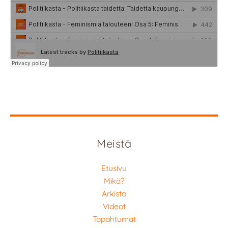
Meistä
Etusivu
Mikä?
Arkisto
Videot
Tapahtumat