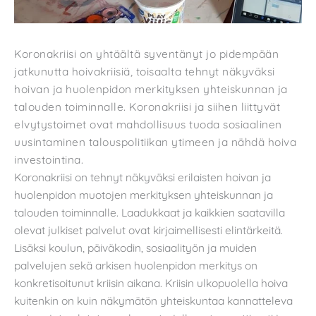
Koronakriisi on yhtäältä syventänyt jo pidempään
jatkunutta hoivakriisiä, toisaalta tehnyt näkyväksi
hoivan ja huolenpidon merkityksen yhteiskunnan ja
talouden toiminnalle. Koronakriisi ja siihen liittyvät
elvytystoimet ovat mahdollisuus tuoda sosiaalinen
uusintaminen talouspolitiikan ytimeen ja nähdä hoiva
investointina.
Koronakriisi on tehnyt näkyväksi erilaisten hoivan ja
huolenpidon muotojen merkityksen yhteiskunnan ja
talouden toiminnalle. Laadukkaat ja kaikkien saatavilla
olevat julkiset palvelut ovat kirjaimellisesti elintärkeitä.
Lisäksi koulun, päiväkodin, sosiaalityön ja muiden
palvelujen sekä arkisen huolenpidon merkitys on
konkretisoitunut kriisin aikana. Kriisin ulkopuolella hoiva
kuitenkin on kuin näkymätön yhteiskuntaa kannatteleva