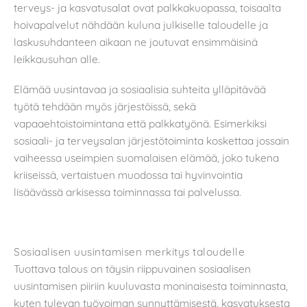
terveys- ja kasvatusalat ovat palkkakuopassa, toisaalta
hoivapalvelut nähdään kuluna julkiselle taloudelle ja
laskusuhdanteen aikaan ne joutuvat ensimmäisinä
leikkausuhan alle.
Elämää uusintavaa ja sosiaalisia suhteita ylläpitävää
työtä tehdään myös järjestöissä, sekä
vapaaehtoistoimintana että palkkatyönä. Esimerkiksi
sosiaali- ja terveysalan järjestötoiminta koskettaa jossain
vaiheessa useimpien suomalaisen elämää, joko tukena
kriiseissä, vertaistuen muodossa tai hyvinvointia
lisäävässä arkisessa toiminnassa tai palvelussa.
Sosiaalisen uusintamisen merkitys taloudelle
Tuottava talous on täysin riippuvainen sosiaalisen
uusintamisen piiriin kuuluvasta moninaisesta toiminnasta,
kuten tulevan työvoiman synnyttämisestä, kasvatuksesta