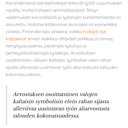
Koronakriisissä sairaanhoitajat tekevät työtä uupumuksen
rajoilla, mutta hoitajien ammattijärjestö Tehyn
vaatimukset koronalisistä ja työolojen kohentamisesta on
sivuutettu. Hoitohenkilökunnan kunniaksi on esimerkiksi
valaistu Finlandia-talo siniseksi, vaikka
hoitajat itse
kaipaisivat
ennen kaikkea riittävästi palkkaa ja lomaa,
hengityssuojaimia, parempia työoloja ja
perheystävällisempiä työaikoja. Arvostuksen
osoittaminen valojen kaltaisin symbolisin elein rahan
sijasta alleviivaa uusintavan työn aliarvostusta talouden
kokonaisuudessa.
Arvostuksen osoittaminen valojen
kaltaisin symbolisin elein rahan sijasta
alleviivaa uusintavan työn aliarvostusta
talouden kokonaisuudessa.