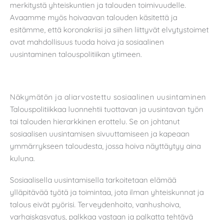
merkitystä yhteiskuntien ja talouden toimivuudelle.
Avaamme myös hoivaavan talouden käsitettä ja
esitämme, että koronakriisi ja siihen liittyvät elvytystoimet
ovat mahdollisuus tuoda hoiva ja sosiaalinen
uusintaminen talouspolitiikan ytimeen.
Näkymätön ja aliarvostettu sosiaalinen uusintaminen
Talouspolitiikkaa luonnehtii tuottavan ja uusintavan työn
tai talouden hierarkkinen erottelu. Se on johtanut
sosiaalisen uusintamisen sivuuttamiseen ja kapeaan
ymmärrykseen taloudesta, jossa hoiva näyttäytyy aina
kuluna.
Sosiaalisella uusintamisella tarkoitetaan elämää
ylläpitävää työtä ja toimintaa, jota ilman yhteiskunnat ja
talous eivät pyörisi. Terveydenhoito, vanhushoiva,
varhaiskasvatus, palkkaa vastaan ja palkatta tehtävä