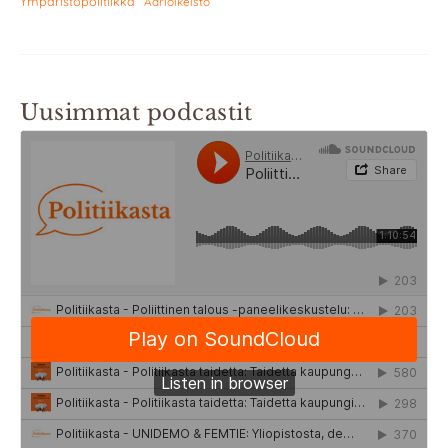
Ympäristöpolitiikka
Äärioikeisto
Uusimmat podcastit