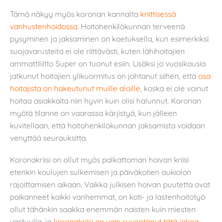
Tämä näkyy myös koronan kannalta
kriittisessä
vanhustenhoidossa
. Hoitohenkilökunnan terveenä
pysyminen ja jaksaminen on koetuksella, kun esimerkiksi
suojavarusteita ei ole riittävästi, kuten lähihoitajien
ammattiliitto Super on tuonut esiin. Lisäksi jo vuosikausia
jatkunut hoitajien ylikuormitus on johtanut siihen, että
osa
hoitajista on hakeutunut muille aloille
, koska ei ole voinut
hoitaa asiakkaita niin hyvin kuin olisi halunnut. Koronan
myötä tilanne on vaarassa kärjistyä, kun jälleen
kuvitellaan, että hoitohenkilökunnan jaksamista voidaan
venyttää seurauksitta.
Koronakriisi on ollut myös palkattoman hoivan kriisi
etenkin koulujen sulkemisen ja päiväkotien aukiolon
rajoittamisen aikaan. Vaikka julkisen hoivan puutetta ovat
paikanneet kaikki vanhemmat, on koti- ja lastenhoitotyö
ollut tähänkin saakka enemmän naisten kuin miesten
vastuulla, ja
koronakriisi on vain syventänyt tätä jakoa
.