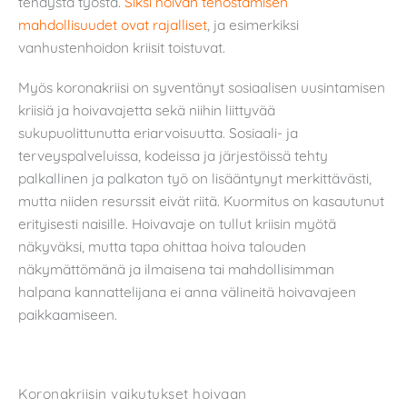
tehdystä työstä.
Siksi hoivan tehostamisen
mahdollisuudet ovat rajalliset
, ja esimerkiksi
vanhustenhoidon kriisit toistuvat.
Myös koronakriisi on syventänyt sosiaalisen uusintamisen
kriisiä ja hoivavajetta sekä niihin liittyvää
sukupuolittunutta eriarvoisuutta. Sosiaali- ja
terveyspalveluissa, kodeissa ja järjestöissä tehty
palkallinen ja palkaton työ on lisääntynyt merkittävästi,
mutta niiden resurssit eivät riitä. Kuormitus on kasautunut
erityisesti naisille. Hoivavaje on tullut kriisin myötä
näkyväksi, mutta tapa ohittaa hoiva talouden
näkymättömänä ja ilmaisena tai mahdollisimman
halpana kannattelijana ei anna välineitä hoivavajeen
paikkaamiseen.
Koronakriisin vaikutukset hoivaan