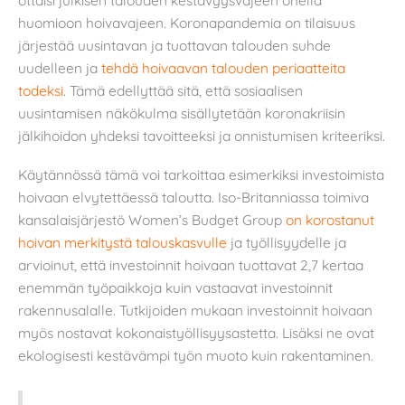
huomioon hoivavajeen. Koronapandemia on tilaisuus
järjestää uusintavan ja tuottavan talouden suhde
uudelleen ja
tehdä hoivaavan talouden periaatteita
todeksi
. Tämä edellyttää sitä, että sosiaalisen
uusintamisen näkökulma sisällytetään koronakriisin
jälkihoidon yhdeksi tavoitteeksi ja onnistumisen kriteeriksi.
Käytännössä tämä voi tarkoittaa esimerkiksi investoimista
hoivaan elvytettäessä taloutta. Iso-Britanniassa toimiva
kansalaisjärjestö Women’s Budget Group
on korostanut
hoivan merkitystä talouskasvulle
ja työllisyydelle ja
arvioinut, että investoinnit hoivaan tuottavat 2,7 kertaa
enemmän työpaikkoja kuin vastaavat investoinnit
rakennusalalle. Tutkijoiden mukaan investoinnit hoivaan
myös nostavat kokonaistyöllisyysastetta. Lisäksi ne ovat
ekologisesti kestävämpi työn muoto kuin rakentaminen.