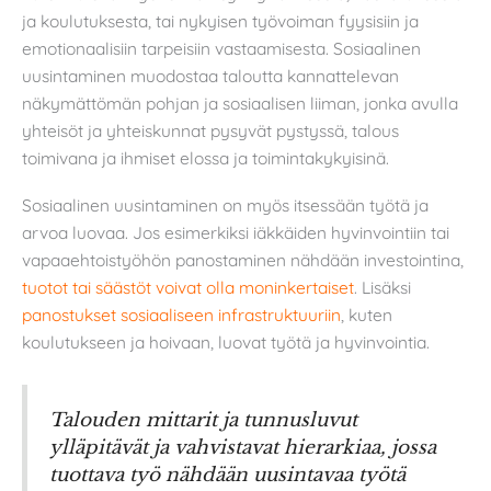
ja koulutuksesta, tai nykyisen työvoiman fyysisiin ja
emotionaalisiin tarpeisiin vastaamisesta. Sosiaalinen
uusintaminen muodostaa taloutta kannattelevan
näkymättömän pohjan ja sosiaalisen liiman, jonka avulla
yhteisöt ja yhteiskunnat pysyvät pystyssä, talous
toimivana ja ihmiset elossa ja toimintakykyisinä.
Sosiaalinen uusintaminen on myös itsessään työtä ja
arvoa luovaa. Jos esimerkiksi iäkkäiden hyvinvointiin tai
vapaaehtoistyöhön panostaminen nähdään investointina,
tuotot tai säästöt voivat olla moninkertaiset
. Lisäksi
panostukset sosiaaliseen infrastruktuuriin
, kuten
koulutukseen ja hoivaan, luovat työtä ja hyvinvointia.
Talouden mittarit ja tunnusluvut
ylläpitävät ja vahvistavat hierarkiaa, jossa
tuottava työ nähdään uusintavaa työtä