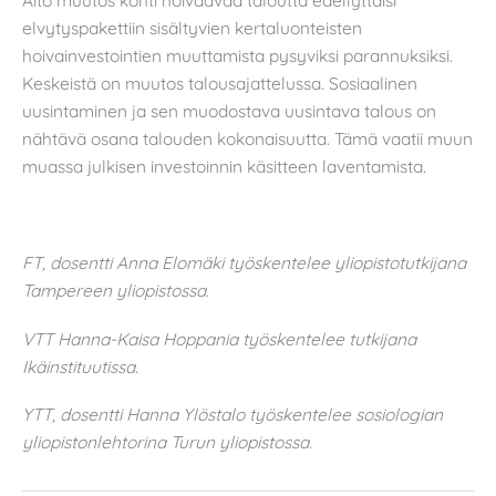
Aito muutos kohti hoivaavaa taloutta edellyttäisi
elvytyspakettiin sisältyvien kertaluonteisten
hoivainvestointien muuttamista pysyviksi parannuksiksi.
Keskeistä on muutos talousajattelussa. Sosiaalinen
uusintaminen ja sen muodostava uusintava talous on
nähtävä osana talouden kokonaisuutta. Tämä vaatii muun
muassa julkisen investoinnin käsitteen laventamista.
FT, dosentti Anna Elomäki työskentelee yliopistotutkijana
Tampereen yliopistossa.
VTT Hanna-Kaisa Hoppania työskentelee tutkijana
Ikäinstituutissa.
YTT, dosentti Hanna Ylöstalo työskentelee sosiologian
yliopistonlehtorina Turun yliopistossa.