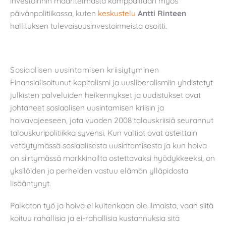
investoinnin määritelmästä kamppaillaan myös
päivänpolitiikassa, kuten
keskustelu
Antti Rinteen
hallituksen tulevaisuusinvestoinneista osoitti.
Sosiaalisen uusintamisen kriisiytyminen
Finansialisoitunut kapitalismi ja uusliberalismiin yhdistetyt
julkisten palveluiden heikennykset ja uudistukset ovat
johtaneet sosiaalisen uusintamisen kriisin ja
hoivavajeeseen, jota vuoden 2008 talouskriisiä seurannut
talouskuripolitiikka syvensi. Kun valtiot ovat asteittain
vetäytymässä sosiaalisesta uusintamisesta ja kun hoiva
on siirtymässä markkinoilta ostettavaksi hyödykkeeksi, on
yksilöiden ja perheiden vastuu elämän ylläpidosta
lisääntynyt.
Palkaton työ ja hoiva ei kuitenkaan ole ilmaista, vaan siitä
koituu rahallisia ja ei-rahallisia kustannuksia sitä