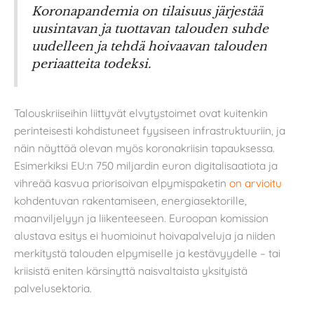
Koronapandemia on tilaisuus järjestää
uusintavan ja tuottavan talouden suhde
uudelleen ja tehdä hoivaavan talouden
periaatteita todeksi.
Talouskriiseihin liittyvät elvytystoimet ovat kuitenkin
perinteisesti kohdistuneet fyysiseen infrastruktuuriin, ja
näin näyttää olevan myös koronakriisin tapauksessa.
Esimerkiksi EU:n 750 miljardin euron digitalisaatiota ja
vihreää kasvua priorisoivan elpymispaketin
on arvioitu
kohdentuvan rakentamiseen, energiasektorille,
maanviljelyyn ja liikenteeseen. Euroopan komission
alustava esitys ei huomioinut hoivapalveluja ja niiden
merkitystä talouden elpymiselle ja kestävyydelle – tai
kriisistä eniten kärsinyttä naisvaltaista yksityistä
palvelusektoria.