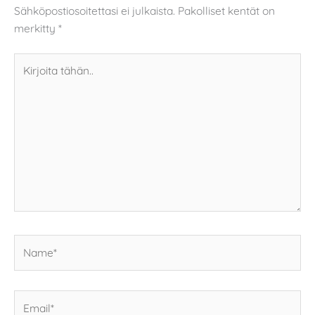
Sähköpostiosoitettasi ei julkaista.
Pakolliset kentät on
merkitty
*
Kirjoita
tähän..
Name*
Email*