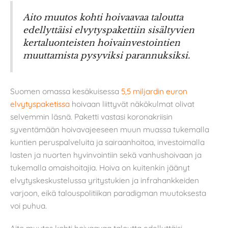
Aito muutos kohti hoivaavaa taloutta
edellyttäisi elvytyspakettiin sisältyvien
kertaluonteisten hoivainvestointien
muuttamista pysyviksi parannuksiksi.
Suomen omassa kesäkuisessa
5,5 miljardin euron
elvytyspaketissa
hoivaan liittyvät näkökulmat olivat
selvemmin läsnä. Paketti vastasi koronakriisin
syventämään hoivavajeeseen muun muassa tukemalla
kuntien peruspalveluita ja sairaanhoitoa, investoimalla
lasten ja nuorten hyvinvointiin sekä vanhushoivaan ja
tukemalla omaishoitajia. Hoiva on kuitenkin jäänyt
elvytyskeskustelussa yritystukien ja infrahankkeiden
varjoon, eikä talouspolitiikan paradigman muutoksesta
voi puhua.