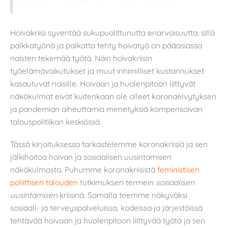
Hoivakriisi syventää sukupuolittunutta eriarvoisuutta, sillä
palkkatyönä ja palkatta tehty hoivatyö on pääasiassa
naisten tekemää työtä. Näin hoivakriisin
työelämävaikutukset ja muut inhimilliset kustannukset
kasautuvat naisille. Hoivaan ja huolenpitoon liittyvät
näkökulmat eivät kuitenkaan ole olleet koronaelvytyksen
ja pandemian aiheuttamia menetyksiä kompensoivan
talouspolitiikan keskiössä.
Tässä kirjoituksessa tarkastelemme koronakriisiä ja sen
jälkihoitoa hoivan ja sosiaalisen uusintamisen
näkökulmasta. Puhumme koronakriisistä
feministisen
poliittisen talouden
tutkimuksen termein
sosiaalisen
uusintamisen
kriisinä. Samalla teemme näkyväksi
sosiaali- ja terveyspalveluissa, kodeissa ja järjestöissä
tehtävää hoivaan ja huolenpitoon liittyvää työtä ja sen