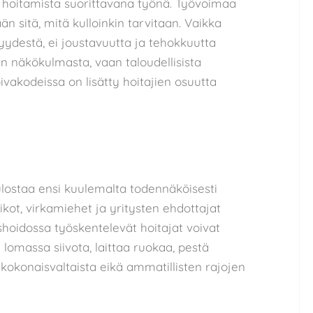
n hoitamista suorittavana työnä. Työvoimaa
ään sitä, mitä kulloinkin tarvitaan. Vaikka
ydestä, ei joustavuutta ja tehokkuutta
n näkökulmasta, vaan taloudellisista
ivakodeissa on lisätty hoitajien osuutta
ulostaa ensi kuulemalta todennäköisesti
tikot, virkamiehet ja yritysten ehdottajat
ishoidossa työskentelevät hoitajat voivat
lomassa siivota, laittaa ruokaa, pestä
a kokonaisvaltaista eikä ammatillisten rajojen