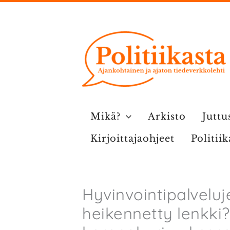
Siirry
sisältöön
Mikä?
Arkisto
Juttu
Kirjoittajaohjeet
Politii
Hyvinvointipalveluj
heikennetty lenkki