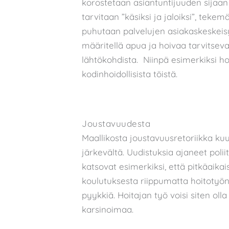
korostetaan asiantuntijuuden sijaa
tarvitaan ”käsiksi ja jaloiksi”, tekem
puhutaan palvelujen asiakaskeskeisy
määritellä apua ja hoivaa tarvitseva
lähtökohdista. Niinpä esimerkiksi ho
kodinhoidollisista töistä.
Joustavuudesta
Maallikosta joustavuusretoriikka ku
järkevältä. Uudistuksia ajaneet polii
katsovat esimerkiksi, että pitkäaika
koulutuksesta riippumatta hoitotyön 
pyykkiä. Hoitajan työ voisi siten oll
karsinoimaa.