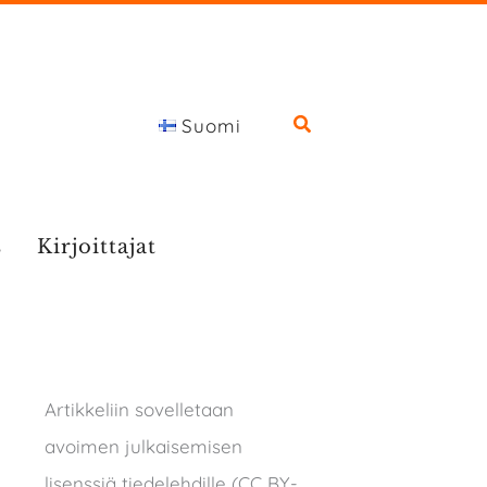
Suomi
s
Kirjoittajat
Artikkeliin sovelletaan
avoimen julkaisemisen
lisenssiä tiedelehdille (CC BY-