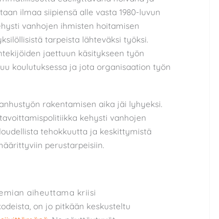
taan ilmaa siipiensä alle vasta 1980-luvun
kehysti vanhojen ihmisten hoitamisen
ksilöllisistä tarpeista lähteväksi työksi.
ntekijöiden jaettuun käsitykseen työn
tuu koulutuksessa ja jota organisaation työn
vanhustyön rakentamisen aika jäi lyhyeksi.
tavoittamispolitiikka kehysti vanhojen
loudellista tehokkuutta ja keskittymistä
äärittyviin perustarpeisiin.
emian aiheuttama kriisi
odeista, on jo pitkään keskusteltu