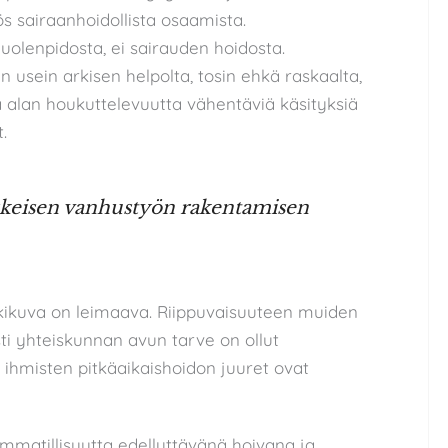
s sairaanhoidollista osaamista.
uolenpidosta, ei sairauden hoidosta.
n usein arkisen helpolta, tosin ehkä raskaalta,
isia alan houkuttelevuutta vähentäviä käsityksiä
.
eskeisen vanhustyön rakentamisen
lkikuva on leimaava. Riippuvaisuuteen muiden
esti yhteiskunnan avun tarve on ollut
 ihmisten pitkäaikaishoidon juuret ovat
mmatillisuutta edellyttävänä hoivana ja