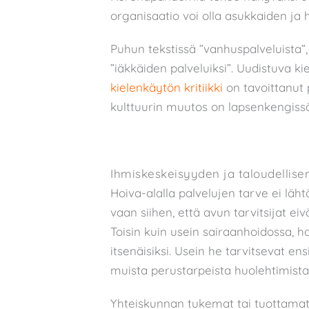
organisaatio voi olla asukkaiden ja 
Puhun tekstissä ”vanhuspalveluista
”iäkkäiden palveluiksi”. Uudistuva ki
kielenkäytön kritiikki
on tavoittanut p
kulttuurin muutos on lapsenkengiss
Ihmiskeskeisyyden ja taloudellise
Hoiva-alalla palvelujen tarve ei läht
vaan siihen, että avun tarvitsijat eiv
Toisin kuin usein sairaanhoidossa, ho
itsenäisiksi. Usein he tarvitsevat ens
muista perustarpeista huolehtimista
Yhteiskunnan tukemat tai tuottamat 