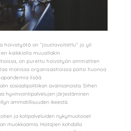
a hoivatyötä on ”joustavoitettu” jo yli
en kaikkialla muuallakin
altioissa, on purettu hoivatyön ammattien
ottaa monissa organisaatioissa paitsi huonoa
napandemia lisää.
in sosiaalipolitiikan avainsanoista. Siihen
aa hyvinvointipalvelujen järjestäminen
ellyn ammatillisuuden ikeestä.
kotien ja kotipalveluiden nykymuotoiset
ikan muokkaamia. Hoitajien kohdalla