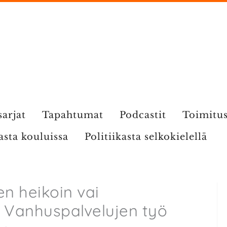
sarjat
Tapahtumat
Podcastit
Toimitu
kasta kouluissa
Politiikasta selkokielellä
en heikoin vai
? Vanhuspalvelujen työ