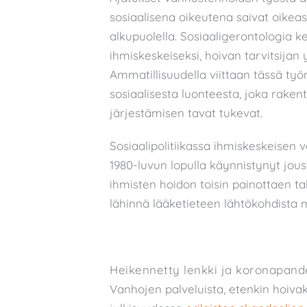
sosiaalisena oikeutena saivat oikeas
alkupuolella. Sosiaaligerontologia 
ihmiskeskeiseksi, hoivan tarvitsijan y
Ammatillisuudella viittaan tässä työ
sosiaalisesta luonteesta, joka raken
järjestämisen tavat tukevat.
Sosiaalipolitiikassa ihmiskeskeisen 
1980-luvun lopulla käynnistynyt jous
ihmisten hoidon toisin painottaen ta
lähinnä lääketieteen lähtökohdista m
Heikennetty lenkki ja koronapand
Vanhojen palveluista, etenkin hoivak