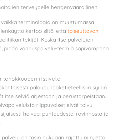
hoitajien terveydelle hengenvaarallinen.
”, vaikka terminologia on muuttumassa
elenkäyttö kertoo siitä, että
toiseuttavan
olitiikan tekijät. Koska itse palvelujen
ä, pidän vanhuspalvelu-termiä sopivampana.
n tehokkuuden ristiveto
ökohtaisesti palaudu lääketieteellisiin syihin
ät itse selviä arjestaan ja perustarpeistaan.
ivapalveluista riippuvaiset eivät toivu
isijaisesti hoivaa: puhtaudesta, ravinnosta ja
.
palvelu on tosin nykyään rajattu niin, että