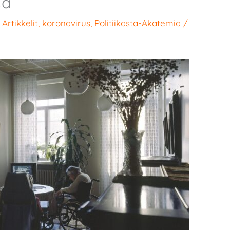
sa
/
Artikkelit
,
koronavirus
,
Politiikasta-Akatemia
/