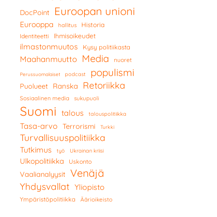
Euroopan unioni
DocPoint
Eurooppa
Historia
hallitus
Ihmisoikeudet
Identiteetti
ilmastonmuutos
Kysy politiikasta
Media
Maahanmuutto
nuoret
populismi
podcast
Perussuomalaiset
Retoriikka
Ranska
Puolueet
Sosiaalinen media
sukupuoli
Suomi
talous
talouspolitiikka
Tasa-arvo
Terrorismi
Turkki
Turvallisuuspolitiikka
Tutkimus
työ
Ukrainan kriisi
Ulkopolitiikka
Uskonto
Venäjä
Vaalianalyysit
Yhdysvallat
Yliopisto
Ympäristöpolitiikka
Äärioikeisto