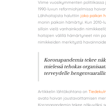
Viime vuosikymmenten politiikassa j
1990-luvun reformiohjelmissa hoivan
Lähihoitajista haluttiin
joka paikan h
monin paikoin hämärtyi. Kun 2010-l
silloin vielä vanhainkodin nimikkeell
hoitajien välillä hämärtyneet niin pa
nimikkeiden merkitystä havainnoides
Koronapandemia tekee näkyvä
mielessä tehokas organisaati
terveydelle hengenvaaralli
Artikkelin lähtökohtana on
Tiedekul
avata hoivan joustavoittamisen merkity
Koronapandemia tekee näkyväksi sen