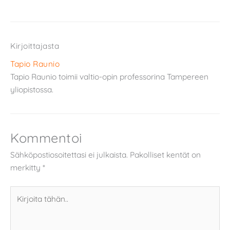
Kirjoittajasta
Tapio Raunio
Tapio Raunio toimii valtio-opin professorina Tampereen
yliopistossa.
Kommentoi
Sähköpostiosoitettasi ei julkaista.
Pakolliset kentät on
merkitty
*
Kirjoita
tähän..