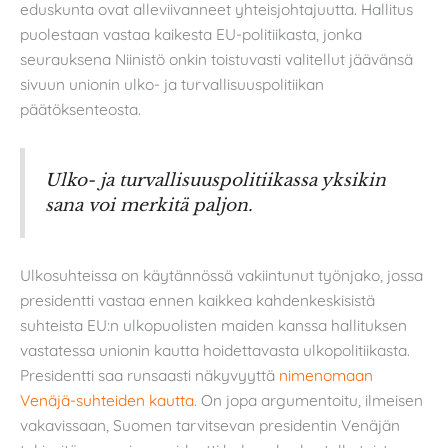
eduskunta ovat alleviivanneet yhteisjohtajuutta. Hallitus
puolestaan vastaa kaikesta EU-politiikasta, jonka
seurauksena Niinistö onkin toistuvasti valitellut jäävänsä
sivuun unionin ulko- ja turvallisuuspolitiikan
päätöksenteosta.
Ulko- ja turvallisuuspolitiikassa yksikin
sana voi merkitä paljon.
Ulkosuhteissa on käytännössä vakiintunut työnjako, jossa
presidentti vastaa ennen kaikkea kahdenkeskisistä
suhteista EU:n ulkopuolisten maiden kanssa hallituksen
vastatessa unionin kautta hoidettavasta ulkopolitiikasta.
Presidentti saa runsaasti näkyvyyttä
nimenomaan
Venäjä-suhteiden kautta
. On jopa argumentoitu, ilmeisen
vakavissaan, Suomen tarvitsevan presidentin Venäjän