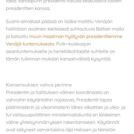
takia: itänaapurin presidentti haluaa keskustella toisten
presidenttien kanssa.
Suomi-silmälasit päässä on lisäksi moitittu Venäjän
hallintoon avoimen kielteisesti suhtautuvia Baltian maita
ja katsottu
muun maailman hyötyvän presidenttiemme
Venäjä-tuntemuksesta
. Putin-kuiskaajan
asiantuntemukselle ja henkilökohtaisille suhteille on
tämän tulkinnan mukaan kansainvälistä kysyntää.
Konsensuksen vahva perinne
Presidentin ja hallituksen välinen koordinaatio on
vahvoihin käytäntöihin nojaavaa. Presidentti tapaa
pääministerin ja ulkoministerin lähes viikoittain ja ulko- ja
turvallisuuspoliittinen ministerivaliokunta on keskeinen
väline yhteisymmärryksen rakentamiseen. Käytännöt
ovat säilyneet samanlaisina läpi Halosen ja Niinistön