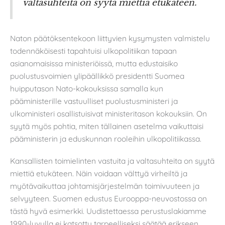
valtasuhteita on syytä miettiä etukäteen.
Naton päätöksentekoon liittyvien kysymysten valmistelu
todennäköisesti tapahtuisi ulkopolitiikan tapaan
asianomaisissa ministeriöissä, mutta edustaisiko
puolustusvoimien ylipäällikkö presidentti Suomea
huipputason Nato-kokouksissa samalla kun
pääministerille vastuulliset puolustusministeri ja
ulkoministeri osallistuisivat ministeritason kokouksiin. On
syytä myös pohtia, miten tällainen asetelma vaikuttaisi
pääministerin ja eduskunnan rooleihin ulkopolitiikassa.
Kansallisten toimielinten vastuita ja valtasuhteita on syytä
miettiä etukäteen. Näin voidaan välttyä virheiltä ja
myötävaikuttaa johtamisjärjestelmän toimivuuteen ja
selvyyteen. Suomen edustus Eurooppa-neuvostossa on
tästä hyvä esimerkki. Uudistettaessa perustuslakiamme
1990-luvulla ei katsottu tarpeelliseksi säätää erikseen