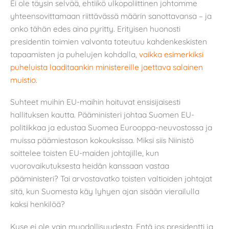
Ei ole täysin selvää, ehtiikö ulkopoliittinen johtomme
yhteensovittamaan riittävässä määrin sanottavansa – ja
onko tähän edes aina pyritty. Erityisen huonosti
presidentin toimien valvonta toteutuu kahdenkeskisten
tapaamisten ja puhelujen kohdalla,
vaikka esimerkiksi
puheluista laaditaankin ministereille jaettava salainen
muistio
.
Suhteet muihin EU-maihin hoituvat ensisijaisesti
hallituksen kautta. Pääministeri johtaa Suomen EU-
politiikkaa ja edustaa Suomea Eurooppa-neuvostossa ja
muissa päämiestason kokouksissa. Miksi siis Niinistö
soittelee toisten EU-maiden johtajille, kun
vuorovaikutuksesta heidän kanssaan vastaa
pääministeri? Tai arvostavatko toisten valtioiden johtajat
sitä, kun Suomesta käy lyhyen ajan sisään vierailulla
kaksi henkilöä?
Kyse ei ole vain muodollisuudesta. Entä jos presidentti ja