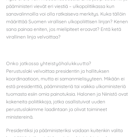
pääministeri vievät eri viestiä – ulkopolitiikassa kun
sanavalinnoilla voi olla ratkaiseva merkitys. Kuka tällöin
määrittää Suomen virallisen ulkopoliittisen linjan? Kenen
sana painaa eniten, jos mielipiteet eroavat? Entä ketä
virallinen linja velvoittaa?
Onko jatkossa yhteistyöhalukkuutta?
Perustuslaki velvoittaa presidentin ja hallituksen
koordinaatioon, mutta ei samanmielisyyteen. Mikään ei
estä presidenttiä, pääministeriä tai vaikka ulkoministeriä
tuomasta esiin omia painotuksia. Halonen ja Niinistö ovat
kokeneita poliitikkoja, jotka osallistuivat uuden
perustuslakimme laadintaan ja olivat toimineet
ministereinä.
Presidentiksi ja pääministeriksi voidaan kuitenkin valita