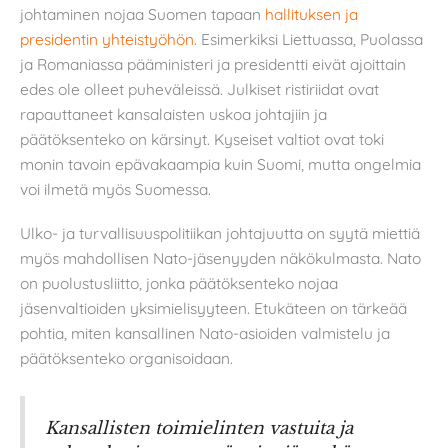
johtaminen nojaa Suomen tapaan
hallituksen ja
presidentin yhteistyöhön
. Esimerkiksi Liettuassa, Puolassa
ja Romaniassa pääministeri ja presidentti eivät ajoittain
edes ole olleet puheväleissä. Julkiset ristiriidat ovat
rapauttaneet kansalaisten uskoa johtajiin ja
päätöksenteko on kärsinyt. Kyseiset valtiot ovat toki
monin tavoin epävakaampia kuin Suomi, mutta ongelmia
voi ilmetä myös Suomessa.
Ulko- ja turvallisuuspolitiikan johtajuutta on syytä miettiä
myös mahdollisen Nato-jäsenyyden näkökulmasta. Nato
on puolustusliitto, jonka päätöksenteko nojaa
jäsenvaltioiden yksimielisyyteen. Etukäteen on tärkeää
pohtia, miten kansallinen Nato-asioiden valmistelu ja
päätöksenteko organisoidaan.
Kansallisten toimielinten vastuita ja