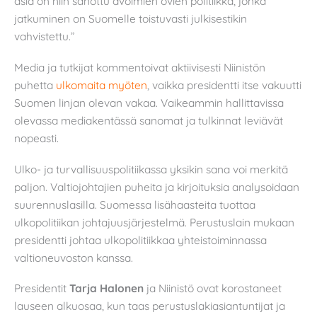
asia on niin sanottu avoimien ovien politiikka, jonka
jatkuminen on Suomelle toistuvasti julkisestikin
vahvistettu.”
Media ja tutkijat kommentoivat aktiivisesti Niinistön
puhetta
ulkomaita myöten
, vaikka presidentti itse vakuutti
Suomen linjan olevan vakaa. Vaikeammin hallittavissa
olevassa mediakentässä sanomat ja tulkinnat leviävät
nopeasti.
Ulko- ja turvallisuuspolitiikassa yksikin sana voi merkitä
paljon. Valtiojohtajien puheita ja kirjoituksia analysoidaan
suurennuslasilla. Suomessa lisähaasteita tuottaa
ulkopolitiikan johtajuusjärjestelmä. Perustuslain mukaan
presidentti johtaa ulkopolitiikkaa yhteistoiminnassa
valtioneuvoston kanssa.
Presidentit
Tarja Halonen
ja Niinistö ovat korostaneet
lauseen alkuosaa, kun taas perustuslakiasiantuntijat ja