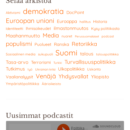
Selaa arkistoa
demokratia
DocPoint
Aktivismi
Euroopan unioni
Eurooppa
Historia
hallitus
ilmastonmuutos
Ihmisoikeudet
Kysy politiikasta
Identiteetti
Media
Maahanmuutto
nuoret
podcast
Perussuomalaiset
populismi
Retoriikka
Ranska
Puolueet
Suomi
talous
Sosiaalinen media
sukupuoli
talouspolitiikka
Turvallisuuspolitiikka
Tasa-arvo
Terrorismi
Turkki
Tutkimus
Ulkopolitiikka
Uskonto
työ
Ukrainan kriisi
Venäjä
Yhdysvallat
Yliopisto
Vaalianalyysit
Ympäristöpolitiikka
Äärioikeisto
Uusimmat podcastit