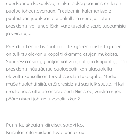
eduskunnan kokouksia, minkä lisäksi pääministerillä on
puolue johdettavanaan. Presidentin kalenterissa ei
puolestaan juurikaan ole pakollisia menoja. Täten
presidentti voi lyhyelläkin varoitusajalla sopia tapaamisia
ja vierailuja.
Presidenttien aktiivisuutta ei ole kyseenalaistettu ja sen
on tulkittu olevan ulkopolitiikkamme etujen mukaista.
Suomessa esiintyy paljon vahvan johtajan kaipuuta, jossa
presidentti näyttäytyy puoluepolitiikan yläpuolella
olevalta kansallisen turvallisuuden takaajalta. Media
myös huolehtii siitä, että presidentti saa julkisuutta. Miksi
media haastattelee ensisijaisesti Niinistöä, vaikka myös
pääministeri johtaa ulkopolitiikkaa?
Putin-kuiskaajan kiireiset sotaviikot
Kriisitilanteita voidaan tavallaan pitää