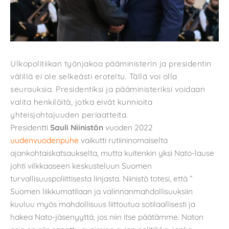
Ulkopolitiikan työnjakoa pääministerin ja presidentin
välillä ei ole selkeästi eroteltu. Tällä voi olla
seurauksia. Presidentiksi ja pääministeriksi voidaan
valita henkilöitä, jotka eivät kunnioita
yhteisjohtajuuden periaatteita.
Presidentti
Sauli Niinistön
vuoden 2022
uudenvuodenpuhe
vaikutti rutiininomaiselta
ajankohtaiskatsaukselta, mutta kuitenkin yksi Nato-lause
johti vilkkaaseen keskusteluun Suomen
turvallisuuspoliittisesta linjasta. Niinistö totesi, että ”
Suomen liikkumatilaan ja valinnanmahdollisuuksiin
kuuluu myös mahdollisuus liittoutua sotilaallisesti ja
hakea Nato-jäsenyyttä, jos niin itse päätämme. Naton