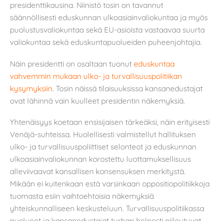
presidenttikausina. Niinistö tosin on tavannut
säännöllisesti eduskunnan ulkoasiainvaliokuntaa ja myös
puolustusvaliokuntaa sekä EU-asioista vastaavaa suurta
valiokuntaa sekä eduskuntapuolueiden puheenjohtajia.
Näin presidentti on osaltaan tuonut
eduskuntaa
vahvemmin mukaan ulko- ja turvallisuuspolitiikan
kysymyksiin
. Tosin näissä tilaisuuksissa kansanedustajat
ovat lähinnä vain kuulleet presidentin näkemyksiä.
Yhtenäisyys koetaan ensisijaisen tärkeäksi, näin erityisesti
Venäjä-suhteissa. Huolellisesti valmistellut hallituksen
ulko- ja turvallisuuspoliittiset selonteot ja eduskunnan
ulkoasiainvaliokunnan korostettu luottamuksellisuus
alleviivaavat kansallisen konsensuksen merkitystä.
Mikään ei kuitenkaan estä varsinkaan oppositiopolitiikkoja
tuomasta esiin vaihtoehtoisia näkemyksiä
yhteiskunnalliseen keskusteluun. Turvallisuuspolitiikassa
puolueet ja kansanedustajat turhan helposti piiloutuvat