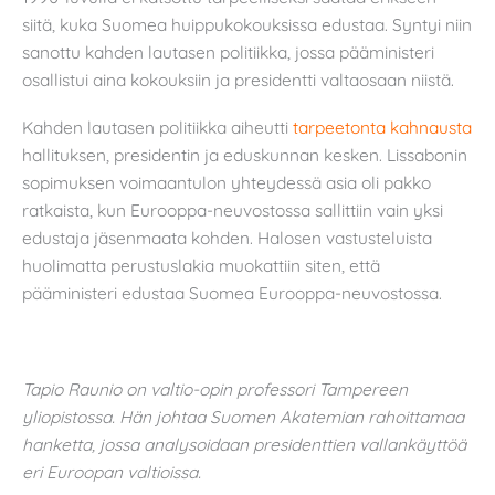
siitä, kuka Suomea huippukokouksissa edustaa. Syntyi niin
sanottu kahden lautasen politiikka, jossa pääministeri
osallistui aina kokouksiin ja presidentti valtaosaan niistä.
Kahden lautasen politiikka aiheutti
tarpeetonta kahnausta
hallituksen, presidentin ja eduskunnan kesken. Lissabonin
sopimuksen voimaantulon yhteydessä asia oli pakko
ratkaista, kun Eurooppa-neuvostossa sallittiin vain yksi
edustaja jäsenmaata kohden. Halosen vastusteluista
huolimatta perustuslakia muokattiin siten, että
pääministeri edustaa Suomea Eurooppa-neuvostossa.
Tapio Raunio on valtio-opin professori Tampereen
yliopistossa. Hän johtaa Suomen Akatemian rahoittamaa
hanketta, jossa analysoidaan presidenttien vallankäyttöä
eri Euroopan valtioissa.