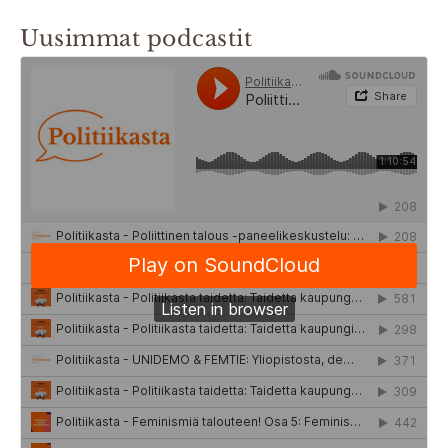
Uusimmat podcastit