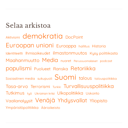
Selaa arkistoa
demokratia
DocPoint
Aktivismi
Euroopan unioni
Eurooppa
Historia
hallitus
ilmastonmuutos
Ihmisoikeudet
Kysy politiikasta
Identiteetti
Media
Maahanmuutto
nuoret
podcast
Perussuomalaiset
populismi
Retoriikka
Ranska
Puolueet
Suomi
talous
Sosiaalinen media
sukupuoli
talouspolitiikka
Turvallisuuspolitiikka
Tasa-arvo
Terrorismi
Turkki
Tutkimus
Ulkopolitiikka
Uskonto
työ
Ukrainan kriisi
Venäjä
Yhdysvallat
Yliopisto
Vaalianalyysit
Ympäristöpolitiikka
Äärioikeisto