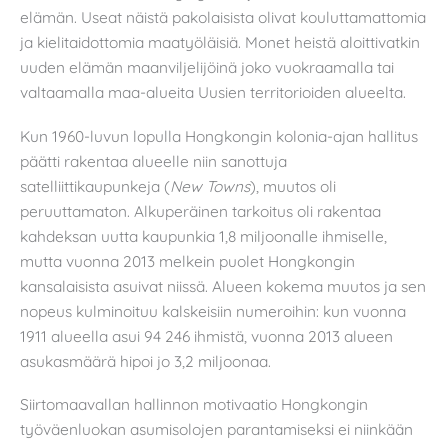
elämän. Useat näistä pakolaisista olivat kouluttamattomia
ja kielitaidottomia maatyöläisiä. Monet heistä aloittivatkin
uuden elämän maanviljelijöinä joko vuokraamalla tai
valtaamalla maa-alueita Uusien territorioiden alueelta.
Kun 1960-luvun lopulla Hongkongin kolonia-ajan hallitus
päätti rakentaa alueelle niin sanottuja
satelliittikaupunkeja (
New Towns
), muutos oli
peruuttamaton. Alkuperäinen tarkoitus oli rakentaa
kahdeksan uutta kaupunkia 1,8 miljoonalle ihmiselle,
mutta vuonna 2013 melkein puolet Hongkongin
kansalaisista asuivat niissä. Alueen kokema muutos ja sen
nopeus kulminoituu kalskeisiin numeroihin: kun vuonna
1911 alueella asui 94 246 ihmistä, vuonna 2013 alueen
asukasmäärä hipoi jo 3,2 miljoonaa.
Siirtomaavallan hallinnon motivaatio Hongkongin
työväenluokan asumisolojen parantamiseksi ei niinkään