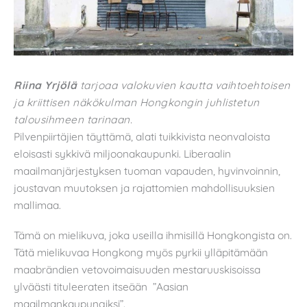
Riina Yrjölä
tarjoaa valokuvien kautta vaihtoehtoisen
ja kriittisen näkökulman Hongkongin juhlistetun
talousihmeen tarinaan.
Pilvenpiirtäjien täyttämä, alati tuikkivista neonvaloista
eloisasti sykkivä miljoonakaupunki. Liberaalin
maailmanjärjestyksen tuoman vapauden, hyvinvoinnin,
joustavan muutoksen ja rajattomien mahdollisuuksien
mallimaa.
Tämä on mielikuva, joka useilla ihmisillä Hongkongista on.
Tätä mielikuvaa Hongkong myös pyrkii ylläpitämään
maabrändien vetovoimaisuuden mestaruuskisoissa
ylväästi tituleeraten itseään ”Aasian
maailmankaupungiksi”.