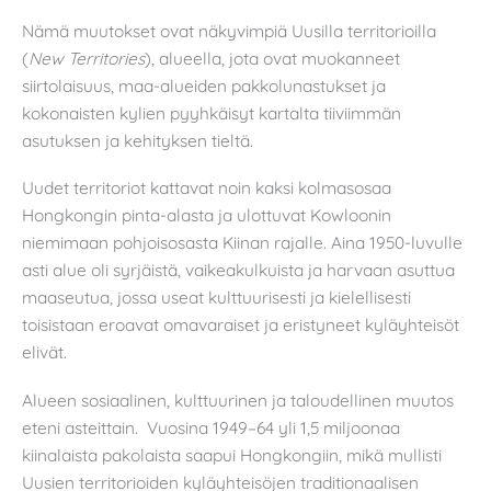
Nämä muutokset ovat näkyvimpiä Uusilla territorioilla
(
New Territories
), alueella, jota ovat muokanneet
siirtolaisuus, maa-alueiden pakkolunastukset ja
kokonaisten kylien pyyhkäisyt kartalta tiiviimmän
asutuksen ja kehityksen tieltä.
Uudet territoriot kattavat noin kaksi kolmasosaa
Hongkongin pinta-alasta ja ulottuvat Kowloonin
niemimaan pohjoisosasta Kiinan rajalle. Aina 1950-luvulle
asti alue oli syrjäistä, vaikeakulkuista ja harvaan asuttua
maaseutua, jossa useat kulttuurisesti ja kielellisesti
toisistaan eroavat omavaraiset ja eristyneet kyläyhteisöt
elivät.
Alueen sosiaalinen, kulttuurinen ja taloudellinen muutos
eteni asteittain. Vuosina 1949–64 yli 1,5 miljoonaa
kiinalaista pakolaista saapui Hongkongiin, mikä mullisti
Uusien territorioiden kyläyhteisöjen traditionaalisen