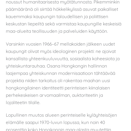
noussut humanitaarisesta myötätunnosta. Pikemminkin
päämääränä oli siirtää hökkelikylissä asuvat paikalliset
kauemmaksi kaupungin taloudellisen ja poliittisen
keskustan liepeiltä sekä varmistaa kaupungille keskeisiä
maa-alueita teollisuuden ja palveluiden käyttöön.
Varsinkin vuosien 1966–67 mellakoiden jälkeen uudet
kaupungit olivat myös ideologinen projekti: ne ajoivat
kansallista yhteenkuuluvuutta, sosiaalista koheesiota ja
yhteiskuntarauhaa. Osana Hongkongin hallinnon
laajempaa yhteiskunnan modernisaatioon tähtäävää
projektia niiden tarkoitus oli rakentaa maahan uusi
hongkongilainen identiteetti perinteisen kiinalaisen
perhekeskeisen arvomaailman, auktoriteetin ja
lojaliteetin tilalle.
Lopullinen muutos alueen perinteiselle kyläyhteisöjen
elämälle saapui 1970-luvun lopussa, kun noin 40
prosenttia koko Hongkongin maa-alasta muutettiin