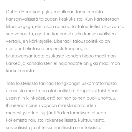
Onhan Hongkong yksi maailman tärkeimmistä
kansainvälisistä talouden keskuksista. Kun kartoitetaan
kilpailukykyä, elintason nousua tai taloudellista kasvua tai
sen vapautta, asettuu kaupunki usein kansainvälisten
vertailujen kärkisijoille. Liberaali talouspolitiikka on
nostanut elintasoa nopeasti: kaupungin
bruttokansantuote asukasta kohden hipoo maailman
kärkeä ja kansalaisten elinajanodote on yksi maailman
korkeimmista.
Tätä loisteliasta tarinaa Hongkongin uskomattomasta
noususta maailman globaaliksi metropoliksi toistetaan
usein niin kiihkeästi, että tarinan toinen puoli unohtuu.
Ihmeenomainen vapaan markkinatalouden
menestystarina syrjäyttää kertomuksen alueen
kokemista rajuista rakenteellisista, kulttuurisista,
sosiaalisista ja yhteiskunnallisista muutoksista.