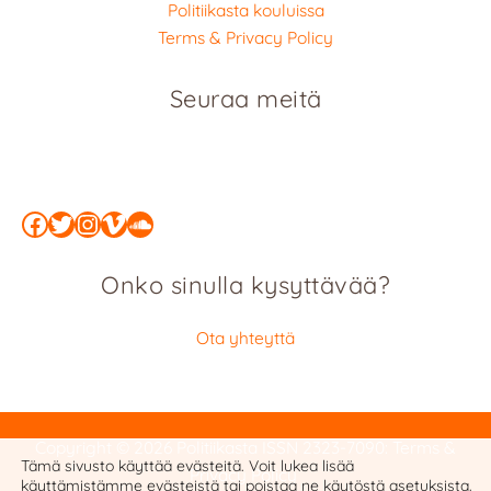
Politiikasta kouluissa
Terms & Privacy Policy
Seuraa meitä
Facebook
Twitter
Instagram
Vimeo
SoundCloud
Onko sinulla kysyttävää?
Ota yhteyttä
Copyright © 2026 Politiikasta
ISSN 2323-7090
:
Terms &
Tämä sivusto käyttää evästeitä. Voit lukea lisää
Privacy Policy
käyttämistämme evästeistä tai poistaa ne käytöstä
asetuksista
.