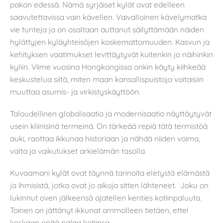
pakon edessä. Nämä syrjäiset kylät ovat edelleen
saavutettavissa vain kävellen. Vaivalloinen kävelymatka
vie tunteja ja on osaltaan auttanut säilyttämään näiden
hylättyjen kyläyhteisöjen koskemattomuuden. Kasvun ja
kehityksen vaatimukset levittäytyvät kuitenkin jo näihinkin
kyliin. Viime vuosina Hongkongissa onkin käyty kiihkeää
keskustelua siitä, miten maan kansallispuistoja voitaisiin
muuttaa asumis- ja virkistyskäyttöön.
Taloudellinen globalisaatio ja modernisaatio näyttäytyvät
usein kliinisinä termeinä. On tärkeää repiä tätä termistöä
auki, raottaa ikkunaa historiaan ja nähdä niiden voima,
valta ja vaikutukset arkielämän tasolla.
Kuvaamani kylät ovat täynnä tarinoita eletystä elämästä
ja ihmisistä, jotka ovat jo aikoja sitten lähteneet. Joku on
lukinnut oven jälkeensä ajatellen kenties kotiinpaluuta.
Toinen on jättänyt ikkunat ammolleen tietäen, ettei
koskaan enää palaa kotiinsa.