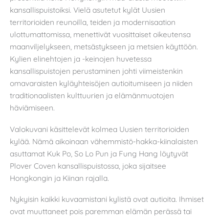
kansallispuistoiksi. Vielä asutetut kylät Uusien
territorioiden reunoilla, teiden ja modernisaation
ulottumattomissa, menettivät vuosittaiset oikeutensa
maanviljelykseen, metsästykseen ja metsien käyttöön.
Kylien elinehtojen ja -keinojen huvetessa
kansallispuistojen perustaminen johti viimeistenkin
omavaraisten kyläyhteisöjen autioitumiseen ja niiden
traditionaalisten kulttuurien ja elämänmuotojen
häviämiseen.
Valokuvani käsittelevät kolmea Uusien territorioiden
kylää. Nämä aikoinaan vähemmistö-hakka-kiinalaisten
asuttamat Kuk Po, So Lo Pun ja Fung Hang löytyvät
Plover Coven kansallispuistossa, joka sijaitsee
Hongkongin ja Kiinan rajalla.
Nykyisin kaikki kuvaamistani kylistä ovat autioita. Ihmiset
ovat muuttaneet pois paremman elämän perässä tai