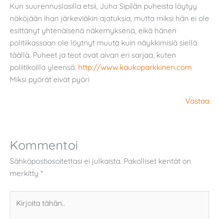
Kun suurennuslasilla etsii, Juha Sipilän puheista löytyy
näköjään ihan järkeviäkin ajatuksia, mutta miksi hän ei ole
esittänyt yhtenäisenä näkemyksenä, eikä hänen
politiikassaan ole löytnyt muuta kuin näykkimisiä siellä
täällä. Puheet ja teot ovat aivan eri sarjaa, kuten
poliitikoilla yleensä.
http://www.kaukoparkkinen.com
Miksi pyörät eivät pyöri
Vastaa
Kommentoi
Sähköpostiosoitettasi ei julkaista.
Pakolliset kentät on
merkitty
*
Kirjoita
tähän..