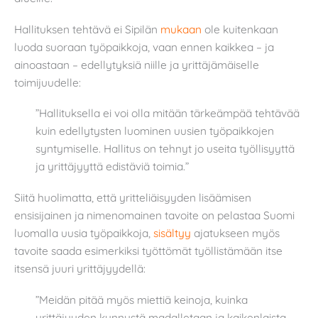
Hallituksen tehtävä ei Sipilän
mukaan
ole kuitenkaan
luoda suoraan työpaikkoja, vaan ennen kaikkea – ja
ainoastaan – edellytyksiä niille ja yrittäjämäiselle
toimijuudelle:
”Hallituksella ei voi olla mitään tärkeämpää tehtävää
kuin edellytysten luominen uusien työpaikkojen
syntymiselle. Hallitus on tehnyt jo useita työllisyyttä
ja yrittäjyyttä edistäviä toimia.”
Siitä huolimatta, että yritteliäisyyden lisäämisen
ensisijainen ja nimenomainen tavoite on pelastaa Suomi
luomalla uusia työpaikkoja,
sisältyy
ajatukseen myös
tavoite saada esimerkiksi työttömät työllistämään itse
itsensä juuri yrittäjyydellä:
”Meidän pitää myös miettiä keinoja, kuinka
yrittäjyyden kynnystä madalletaan ja kaikenlaista