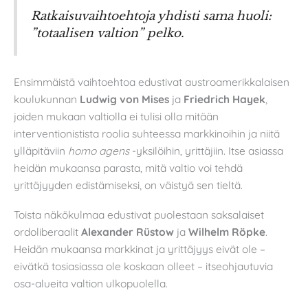
Ratkaisuvaihtoehtoja yhdisti sama huoli:
”totaalisen valtion” pelko.
Ensimmäistä vaihtoehtoa edustivat austroamerikkalaisen
koulukunnan
Ludwig von Mises
ja
Friedrich Hayek
,
joiden mukaan valtiolla ei tulisi olla mitään
interventionistista roolia suhteessa markkinoihin ja niitä
ylläpitäviin
homo agens
-yksilöihin, yrittäjiin. Itse asiassa
heidän mukaansa parasta, mitä valtio voi tehdä
yrittäjyyden edistämiseksi, on väistyä sen tieltä.
Toista näkökulmaa edustivat puolestaan saksalaiset
ordoliberaalit
Alexander Rüstow
ja
Wilhelm Röpke
.
Heidän mukaansa markkinat ja yrittäjyys eivät ole –
eivätkä tosiasiassa ole koskaan olleet – itseohjautuvia
osa-alueita valtion ulkopuolella.