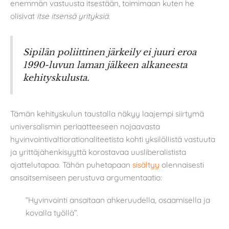
enemmän vastuusta itsestään, toimimaan kuten he
olisivat
itse itsensä yrityksiä
.
Sipilän poliittinen järkeily ei juuri eroa
1990-luvun laman jälkeen alkaneesta
kehityskulusta.
Tämän kehityskulun taustalla näkyy laajempi siirtymä
universalismin periaatteeseen nojaavasta
hyvinvointivaltiorationaliteetista kohti yksilöllistä vastuuta
ja yrittäjähenkisyyttä korostavaa uusliberalistista
ajattelutapaa. Tähän puhetapaan
sisältyy
olennaisesti
ansaitsemiseen perustuva argumentaatio:
”Hyvinvointi ansaitaan ahkeruudella, osaamisella ja
kovalla työllä”.