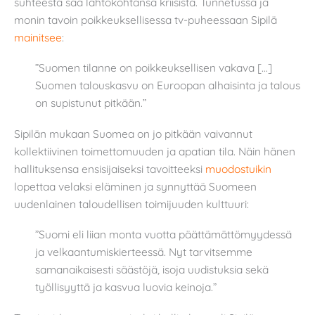
suhteesta saa lähtökohtansa kriisistä. Tunnetussa ja
monin tavoin poikkeuksellisessa tv-puheessaan Sipilä
mainitsee
:
”Suomen tilanne on poikkeuksellisen vakava […]
Suomen talouskasvu on Euroopan alhaisinta ja talous
on supistunut pitkään.”
Sipilän mukaan Suomea on jo pitkään vaivannut
kollektiivinen toimettomuuden ja apatian tila. Näin hänen
hallituksensa ensisijaiseksi tavoitteeksi
muodostuikin
lopettaa velaksi eläminen ja synnyttää Suomeen
uudenlainen taloudellisen toimijuuden kulttuuri:
”Suomi eli liian monta vuotta päättämättömyydessä
ja velkaantumiskierteessä. Nyt tarvitsemme
samanaikaisesti säästöjä, isoja uudistuksia sekä
työllisyyttä ja kasvua luovia keinoja.”