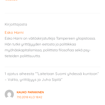
Kirjoittajasta
Esko Harni
Esko Harni on väitöskirjatutkija Tampereen yliopistossa.
Hän tutkii yrittäjyyden eetosta ja politiikkaa
myöhäiskapitalismissa, poliittista filosofiaa sekä psy-
tieteiden poliittisuutta.
1 ajatus aiheesta “”Laitetaan Suomi yhdessä kuntoon”
– Valtio, yrittäjyys ja Juha Sipilä”
KAUKO PARKKINEN
7.10.2018 KLO 18:42