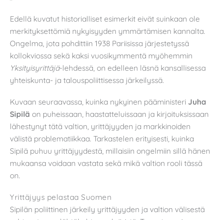
Edellä kuvatut historialliset esimerkit eivät suinkaan ole
merkityksettömiä nykyisyyden ymmärtämisen kannalta.
Ongelma, jota pohdittiin 1938 Pariisissa järjestetyssä
kollokviossa sekä kaksi vuosikymmentä myöhemmin
Yksityisyrittäjä
-lehdessä, on edelleen läsnä kansallisessa
yhteiskunta- ja talouspoliittisessa järkeilyssä.
Kuvaan seuraavassa, kuinka nykyinen pääministeri
Juha
Sipilä
on puheissaan, haastatteluissaan ja kirjoituksissaan
lähestynyt tätä valtion, yrittäjyyden ja markkinoiden
välistä problematiikkaa. Tarkastelen erityisesti, kuinka
Sipilä puhuu yrittäjyydestä, millaisiin ongelmiin sillä hänen
mukaansa voidaan vastata sekä mikä valtion rooli tässä
on.
Yrittäjyys pelastaa Suomen
Sipilän poliittinen järkeily yrittäjyyden ja valtion välisestä