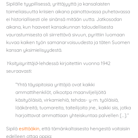
Sipilälle tyypillisessä, yrittäjyyttä ja kansalaisten
toimeliaisuutta kriisien aikana painottavassa puhetavassa
ei historiallisesti ole sinänsä mitään uutta. Jatkosodan
aikana, kun haaveet kansakunnan taloudellisesta
vaurastumisesta oli siirrettävä sivuun, pyrittiin luomaan
kuvaa kaiken työn samanarvoisuudesta ja täten Suomen
kansan yksimielisyydestä.
Yksityisyrittäjä
-lehdessä kirjoitettiin vuonna 1942
seuraavasti:
”Yhtä täysipitoisia yrittäjiä ovat kaikki
ammattihenkilöt, olkootpa maanviljelijöitä
käsityöläisiä, virkamiehiä, tehdas- y-m. työläisiä,
lääkäreitä, tuomareita, taiteilijoita jne., kaikki siis, jotka
harjoittavat ammattiaan yhteiskuntaa palvellen […].”
Sipilä
esittääkin
, että tämänkaltaisesta hengestä voitaisiin
edelleen ottaa oppia: