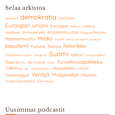
Selaa arkistoa
demokratia
DocPoint
Aktivismi
Euroopan unioni
Eurooppa
Historia
hallitus
ilmastonmuutos
Ihmisoikeudet
Kysy politiikasta
Identiteetti
Media
Maahanmuutto
nuoret
podcast
Perussuomalaiset
populismi
Retoriikka
Ranska
Puolueet
Suomi
talous
Sosiaalinen media
sukupuoli
talouspolitiikka
Turvallisuuspolitiikka
Tasa-arvo
Terrorismi
Turkki
Tutkimus
Ulkopolitiikka
Uskonto
työ
Ukrainan kriisi
Venäjä
Yhdysvallat
Yliopisto
Vaalianalyysit
Ympäristöpolitiikka
Äärioikeisto
Uusimmat podcastit