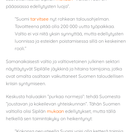
pääasiassa edellytysten luoja”.
”Suomi
tarvitsee
nyt rohkean talousohjelman.
Tavoitteena pitää olla 200 000 uutta työpaikkaa.
Valtio ei voi niitä yksin synnyttää, mutta edellytysten
luonnissa ja esteiden poistamisessa sillä on keskeinen
rooli.”
Samanaikaisesti valtio ja valtiovetoinen julkinen sektori
näyttäytyvät Sipilälle jäykkinä ja hitaina toimijoina, jotka
ovat omalta osaltaan vaikuttaneet Suomen taloudellisen
kriisin syntymiseen.
Keskusta haluaakin ”purkaa normeja”: tehdä Suomesta
”joustavan ja kokeilevan yhteiskunnan”. Tähän Suomen
valtiolla olisi Sipilän
mukaan
edellytykset, mutta tällä
hetkellä sen toimintakyky on heikentynyt:
”Kokonsa perusteella Suomi voisi olla ketterä toimija,