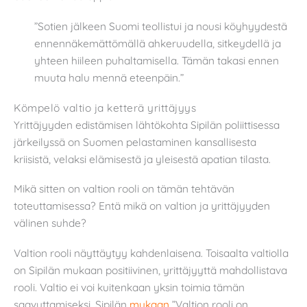
”Sotien jälkeen Suomi teollistui ja nousi köyhyydestä
ennennäkemättömällä ahkeruudella, sitkeydellä ja
yhteen hiileen puhaltamisella. Tämän takasi ennen
muuta halu mennä eteenpäin.”
Kömpelö valtio ja ketterä yrittäjyys
Yrittäjyyden edistämisen lähtökohta Sipilän poliittisessa
järkeilyssä on Suomen pelastaminen kansallisesta
kriisistä, velaksi elämisestä ja yleisestä apatian tilasta.
Mikä sitten on valtion rooli on tämän tehtävän
toteuttamisessa? Entä mikä on valtion ja yrittäjyyden
välinen suhde?
Valtion rooli näyttäytyy kahdenlaisena. Toisaalta valtiolla
on Sipilän mukaan positiivinen, yrittäjyyttä mahdollistava
rooli. Valtio ei voi kuitenkaan yksin toimia tämän
saavuttamiseksi. Sipilän
mukaan
”Valtion rooli on