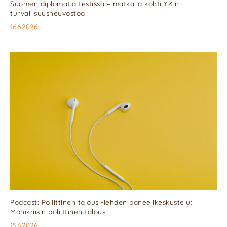
Suomen diplomatia testissä – matkalla kohti YK:n
turvallisuusneuvostoa
16.6.2026
Podcast: Poliittinen talous -lehden paneelikeskustelu:
Monikriisin poliittinen talous
15.6.2026