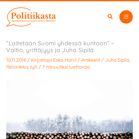
Siirry
sisältöön
”Laitetaan Suomi yhdessä kuntoon” –
Valtio, yrittäjyys ja Juha Sipilä
10.11.2016
/ Kirjoittaja
Esko Harni
/
Artikkelit
/
Juha Sipilä
,
Retoriikka
,
työ
/
7 minuutiksi luettavaa