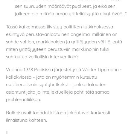
sen suuruuden määräävät puolueet, ja eikä sen
jälkeen ole mitään omaa yritteliäisyyttä elvyttävää…”
Tässä katkelmassa tiivistyy politiikan tutkimuksessa
esiintyvä perustavanlaatuinen ongelma: millainen on
suhde valtion, markkinoiden ja yrittäjyyden välillä, entä
miten yrittäjyyteen perustuviin markkinoihin tulisi
suhtautua valtiollisin interventioin?
Vuonna 1938 Pariisissa järjestetyssä Walter Lippmann -
kollokviossa – jota on myöhemmin kutsuttu
uusliberalismin syntyhetkeksi – joukko talouden
asiantuntijoita ja intellektuelleja pohti tätä samaa
problematiikkaa.
Ratkaisuvaihtoehdot kiistaan jakautuvat karkeasti
ilmaistuna kahteen.