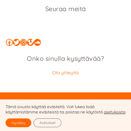
Seuraa meitä
Facebook
Twitter
Instagram
Vimeo
SoundCloud
Onko sinulla kysyttävää?
Ota yhteyttä
Copyright © 2026 Politiikasta
ISSN 2323-7090
:
Terms &
Tämä sivusto käyttää evästeitä. Voit lukea lisää
Privacy Policy
käyttämistämme evästeistä tai poistaa ne käytöstä
asetuksista
.
Website by Cobalt Studio
Hyväksy
Asetukset