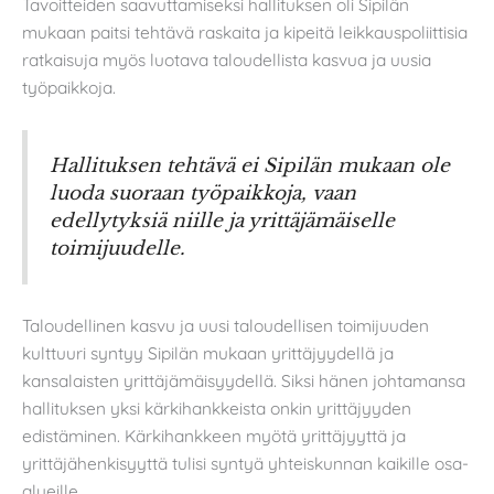
Tavoitteiden saavuttamiseksi hallituksen oli Sipilän
mukaan paitsi tehtävä raskaita ja kipeitä leikkauspoliittisia
ratkaisuja myös luotava taloudellista kasvua ja uusia
työpaikkoja.
Hallituksen tehtävä ei Sipilän mukaan ole
luoda suoraan työpaikkoja, vaan
edellytyksiä niille ja yrittäjämäiselle
toimijuudelle.
Taloudellinen kasvu ja uusi taloudellisen toimijuuden
kulttuuri syntyy Sipilän mukaan yrittäjyydellä ja
kansalaisten yrittäjämäisyydellä. Siksi hänen johtamansa
hallituksen yksi kärkihankkeista onkin yrittäjyyden
edistäminen. Kärkihankkeen myötä yrittäjyyttä ja
yrittäjähenkisyyttä tulisi syntyä yhteiskunnan kaikille osa-
alueille.