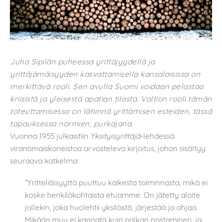
Juha Sipilän puheessa yrittäjyydellä ja
yrittäjämäisyyden kasvattamisella kansalaisissa on
merkittävä rooli. Sen avulla Suomi voidaan pelastaa
kriisistä ja yleisestä apatian tilasta. Valtion rooli tämän
toteuttamisessa on lähinnä yrittämisen esteiden, tässä
tapauksessa normien, purkajana.
Vuonna 1955 julkaistiin
Yksityisyrittäjä
-lehdessä
viranomaiskoneistoa arvosteleva kirjoitus, johon sisältyy
seuraava katkelma:
”Yritteliäisyyttä puuttuu kaikesta toiminnasta, mikä ei
koske henkilökohtaista etuamme. On jätetty aloite
jollekin, joka huolehtii yksilöstä, järjestää ja ohjaa.
Mikään muu ei kannata kuin palkan nostaminen, ja