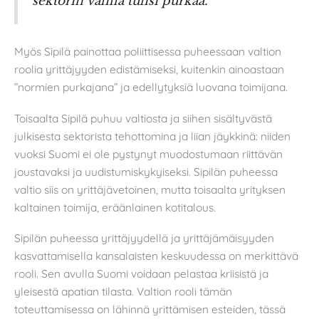
sektorin välillä tulisi purkaa.
Myös Sipilä painottaa poliittisessa puheessaan valtion
roolia yrittäjyyden edistämiseksi, kuitenkin ainoastaan
”normien purkajana” ja edellytyksiä luovana toimijana.
Toisaalta Sipilä puhuu valtiosta ja siihen sisältyvästä
julkisesta sektorista tehottomina ja liian jäykkinä: niiden
vuoksi Suomi ei ole pystynyt muodostumaan riittävän
joustavaksi ja uudistumiskykyiseksi. Sipilän puheessa
valtio siis on yrittäjävetoinen, mutta toisaalta yrityksen
kaltainen toimija, eräänlainen kotitalous.
Sipilän puheessa yrittäjyydellä ja yrittäjämäisyyden
kasvattamisella kansalaisten keskuudessa on merkittävä
rooli. Sen avulla Suomi voidaan pelastaa kriisistä ja
yleisestä apatian tilasta. Valtion rooli tämän
toteuttamisessa on lähinnä yrittämisen esteiden, tässä