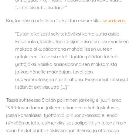
toimeliaisuutta lisätään.”
Käytännössä edellinen tarkoittaa esimerkiksi
seuraavaa
:
”Esitän pikaisesti selvitettäväksi kahta uutta asiaa.
Ensinnäkin, voisiko työntekijän irtisanomiskorvauksen
maksaa alkupääomana mahdolliseen uuteen
yritykseen. Toiseksi mikäli työtön päättää lähteä
yrittäjäksi, voisiko ansiosidonnaisen maksamista
jatkaa hänelle määräajan, tavallaan
uudenmuotoisena starttirahana. Molemmat ratkaisut
lisäisivät aktiivisuutta […].”
Tässä suhteessa Sipilän poliittinen järkeily ei juuri eroa
1990-luvun laman jälkeen alkaneesta kehityskulusta,
jossa kansalaisia, työttömiä ja huono-osaisia ei enää
niinkään autettu esimerkiksi sosiaalipoliittisin tulonsiirroin
vaan heidät pyrittiin aktivoimaan itsensä ja ottamaan