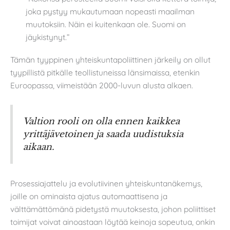
joka pystyy mukautumaan nopeasti maailman
muutoksiin. Näin ei kuitenkaan ole. Suomi on
jäykistynyt.”
Tämän tyyppinen yhteiskuntapoliittinen järkeily on ollut
tyypillistä pitkälle teollistuneissa länsimaissa, etenkin
Euroopassa, viimeistään 2000-luvun alusta alkaen.
Valtion rooli on olla ennen kaikkea
yrittäjävetoinen ja saada uudistuksia
aikaan.
Prosessiajattelu ja evolutiivinen yhteiskuntanäkemys,
joille on ominaista ajatus automaattisena ja
välttämättömänä pidetystä muutoksesta, johon poliittiset
toimijat voivat ainoastaan löytää keinoja sopeutua, onkin