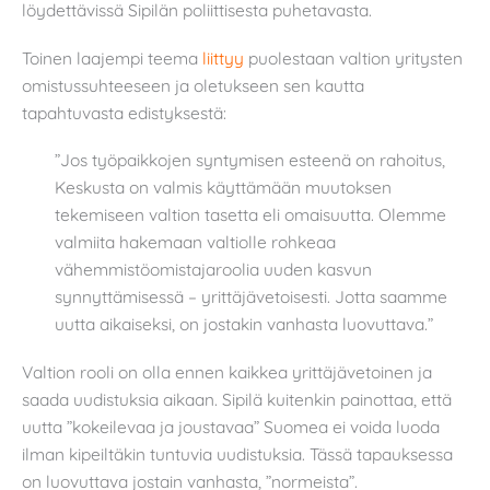
löydettävissä Sipilän poliittisesta puhetavasta.
Toinen laajempi teema
liittyy
puolestaan valtion yritysten
omistussuhteeseen ja oletukseen sen kautta
tapahtuvasta edistyksestä:
”Jos työpaikkojen syntymisen esteenä on rahoitus,
Keskusta on valmis käyttämään muutoksen
tekemiseen valtion tasetta eli omaisuutta. Olemme
valmiita hakemaan valtiolle rohkeaa
vähemmistöomistajaroolia uuden kasvun
synnyttämisessä – yrittäjävetoisesti. Jotta saamme
uutta aikaiseksi, on jostakin vanhasta luovuttava.”
Valtion rooli on olla ennen kaikkea yrittäjävetoinen ja
saada uudistuksia aikaan. Sipilä kuitenkin painottaa, että
uutta ”kokeilevaa ja joustavaa” Suomea ei voida luoda
ilman kipeiltäkin tuntuvia uudistuksia. Tässä tapauksessa
on luovuttava jostain vanhasta, ”normeista”.