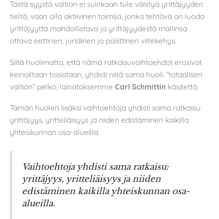
Tästä syystä valtion ei suinkaan tule väistyä yrittäjyyden
tieltä, vaan olla aktiivinen toimija, jonka tehtävä on luoda
yrittäjyyttä mahdollistava ja yrittäjyydestä mallinsa
ottava eettinen, juridinen ja poliittinen viitekehys.
Siitä huolimatta, että nämä ratkaisuvaihtoehdot erosivat
keinoiltaan toisistaan, yhdisti niitä sama huoli: ”totaalisen
valtion” pelko, lainataksemme
Carl Schmittin
käsitettä.
Tämän huolen lisäksi vaihtoehtoja yhdisti sama ratkaisu:
yrittäjyys, yritteliäisyys ja niiden edistäminen kaikilla
yhteiskunnan osa-alueilla.
Vaihtoehtoja yhdisti sama ratkaisu:
yrittäjyys, yritteliäisyys ja niiden
edistäminen kaikilla yhteiskunnan osa-
alueilla.