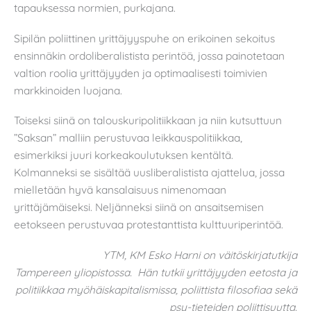
tapauksessa normien, purkajana.
Sipilän poliittinen yrittäjyyspuhe on erikoinen sekoitus
ensinnäkin ordoliberalistista perintöä, jossa painotetaan
valtion roolia yrittäjyyden ja optimaalisesti toimivien
markkinoiden luojana.
Toiseksi siinä on talouskuripolitiikkaan ja niin kutsuttuun
”Saksan” malliin perustuvaa leikkauspolitiikkaa,
esimerkiksi juuri korkeakoulutuksen kentältä.
Kolmanneksi se sisältää uusliberalistista ajattelua, jossa
mielletään hyvä kansalaisuus nimenomaan
yrittäjämäiseksi. Neljänneksi siinä on ansaitsemisen
eetokseen perustuvaa protestanttista kulttuuriperintöä.
YTM, KM Esko Harni on väitöskirjatutkija
Tampereen yliopistossa. Hän tutkii yrittäjyyden eetosta ja
politiikkaa myöhäiskapitalismissa, poliittista filosofiaa sekä
psy-tieteiden poliittisuutta.