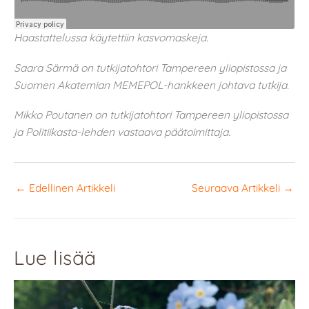
Haastattelussa käytettiin kasvomaskeja.
Saara Särmä on tutkijatohtori Tampereen yliopistossa ja
Suomen Akatemian MEMEPOL-hankkeen johtava tutkija.
Mikko Poutanen on tutkijatohtori Tampereen yliopistossa
ja Politiikasta-lehden vastaava päätoimittaja.
←
Edellinen Artikkeli
Seuraava Artikkeli
→
Lue lisää