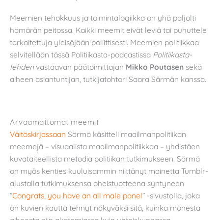
Meemien tehokkuus ja toimintalogiikka on yhä paljolti
hämärän peitossa. Kaikki meemit eivät leviä tai puhuttele
tarkoitettuja yleisöjään poliittisesti. Meemien politiikkaa
selvitellään tässä Politiikasta-podcastissa
Politiikasta-
lehden
vastaavan päätoimittajan
Mikko Poutasen
sekä
aiheen asiantuntijan, tutkijatohtori Saara Särmän kanssa.
Arvaamattomat meemit
Väitöskirjassaan
Särmä käsitteli maailmanpolitiikan
meemejä – visuaalista maailmanpolitiikkaa – yhdistäen
kuvataiteellista metodia politiikan tutkimukseen. Särmä
on myös kenties kuuluisammin niittänyt mainetta Tumblr-
alustalla tutkimuksensa oheistuotteena syntyneen
”
Congrats, you have an all male panel
” -sivustolla, joka
on kuvien kautta tehnyt näkyväksi sitä, kuinka monesta