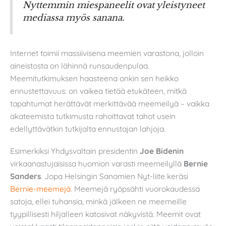
Nyttemmin miespaneelit ovat yleistyneet
mediassa myös sanana.
Internet toimii massiivisena meemien varastona, jolloin
aineistosta on lähinnä runsaudenpulaa.
Meemitutkimuksen haasteena onkin sen heikko
ennustettavuus: on vaikea tietää etukäteen, mitkä
tapahtumat herättävät merkittävää meemeilyä – vaikka
akateemista tutkimusta rahoittavat tahot usein
edellyttävätkin tutkijalta ennustajan lahjoja.
Esimerkiksi Yhdysvaltain presidentin
Joe Bidenin
virkaanastujaisissa huomion varasti meemeilyllä
Bernie
Sanders
. Jopa Helsingin Sanomien Nyt-liite keräsi
Bernie-meemejä
. Meemejä ryöpsähti vuorokaudessa
satoja, ellei tuhansia, minkä jälkeen ne meemeille
tyypillisesti hiljalleen katosivat näkyvistä. Meemit ovat