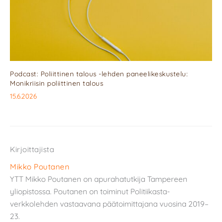
Podcast: Poliittinen talous -lehden paneelikeskustelu:
Monikriisin poliittinen talous
15.6.2026
Kirjoittajista
Mikko Poutanen
YTT Mikko Poutanen on apurahatutkija Tampereen
yliopistossa. Poutanen on toiminut Politiikasta-
verkkolehden vastaavana päätoimittajana vuosina 2019–
23.