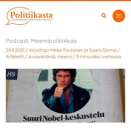
Siirry
sisältöön
Podcast: Meemipolitiikkaa
24.4.2021
/ Kirjoittaja
Mikko Poutanen
ja
Saara Särmä
/
Artikkelit
/
kuvaviestintä
,
meemi
/
5 minuutiksi luettavaa