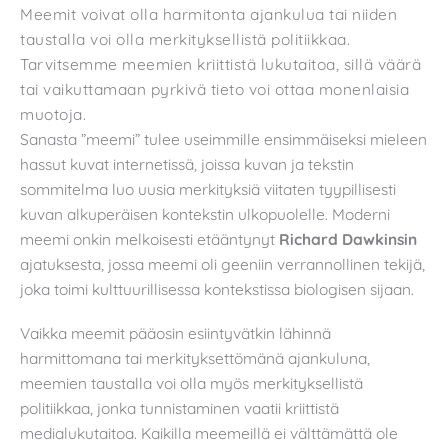
Meemit voivat olla harmitonta ajankulua tai niiden
taustalla voi olla merkityksellistä politiikkaa.
Tarvitsemme meemien kriittistä lukutaitoa, sillä väärä
tai vaikuttamaan pyrkivä tieto voi ottaa monenlaisia
muotoja.
Sanasta ”meemi” tulee useimmille ensimmäiseksi mieleen
hassut kuvat internetissä, joissa kuvan ja tekstin
sommitelma luo uusia merkityksiä viitaten tyypillisesti
kuvan alkuperäisen kontekstin ulkopuolelle. Moderni
meemi onkin melkoisesti etääntynyt
Richard Dawkinsin
ajatuksesta, jossa meemi oli geeniin verrannollinen tekijä,
joka toimi kulttuurillisessa kontekstissa biologisen sijaan.
Vaikka meemit pääosin esiintyvätkin lähinnä
harmittomana tai merkityksettömänä ajankuluna,
meemien taustalla voi olla myös merkityksellistä
politiikkaa, jonka tunnistaminen vaatii kriittistä
medialukutaitoa. Kaikilla meemeillä ei välttämättä ole