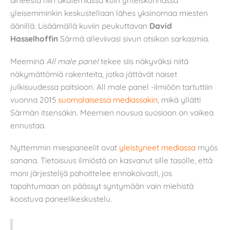
aiheesta niin akatemiassa kuin yhteiskunnassa
yleisemminkin keskustellaan lähes yksinomaa miesten
äänillä. Lisäämällä kuviin peukuttavan
David
Hasselhoffin
Särmä alleviivasi sivun otsikon sarkasmia.
Meeminä
All male panel
tekee siis näkyväksi niitä
näkymättömiä rakenteita, jotka jättävät naiset
julkisuudessa paitsioon. All male panel -ilmiöön tartuttiin
vuonna 2015
suomalaisessa mediassakin
, mikä yllätti
Särmän itsensäkin. Meemien nousua suosioon on vaikea
ennustaa.
Nyttemmin miespaneelit ovat
yleistyneet mediassa
myös
sanana. Tietoisuus ilmiöstä on kasvanut sille tasolle, että
moni järjestelijä pahoittelee ennakoivasti, jos
tapahtumaan on päässyt syntymään vain miehistä
koostuva paneelikeskustelu.