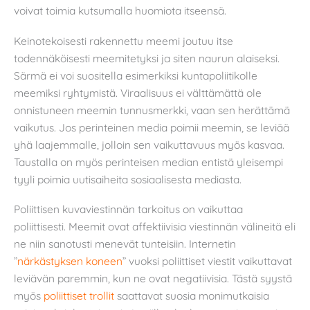
voivat toimia kutsumalla huomiota itseensä.
Keinotekoisesti rakennettu meemi joutuu itse
todennäköisesti meemitetyksi ja siten naurun alaiseksi.
Särmä ei voi suositella esimerkiksi kuntapoliitikolle
meemiksi ryhtymistä. Viraalisuus ei välttämättä ole
onnistuneen meemin tunnusmerkki, vaan sen herättämä
vaikutus. Jos perinteinen media poimii meemin, se leviää
yhä laajemmalle, jolloin sen vaikuttavuus myös kasvaa.
Taustalla on myös perinteisen median entistä yleisempi
tyyli poimia uutisaiheita sosiaalisesta mediasta.
Poliittisen kuvaviestinnän tarkoitus on vaikuttaa
poliittisesti. Meemit ovat affektiivisia viestinnän välineitä eli
ne niin sanotusti menevät tunteisiin. Internetin
”
närkästyksen koneen
” vuoksi poliittiset viestit vaikuttavat
leviävän paremmin, kun ne ovat negatiivisia. Tästä syystä
myös
poliittiset trollit
saattavat suosia monimutkaisia