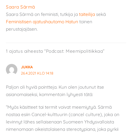
Saara Särmä
Saara Särmä on feministi, tutkija ja
taiteilija
sekä
Feministisen ajatushautomo Hatun
toinen
perustajajäsen.
1 ajatus aiheesta “Podcast: Meemipolitiikkaa”
JUKKA
26.4.2021 KLO 14:18
Paljon oli hyviä pointteja. Kun olen joutunut itse
asianomaiseksi, kommentoin lyhyesti tätä:
”Myös käsitteet tai termit voivat meemiytyä. Särmä
nostaa esiin Cancel-kulttuurin (cancel culture), joka on
levinnyt lähes sellaisenaan Suomeen Yhdysvalloista
nimenomaan oikeistolaisena stereotypiana, joka pyrkii