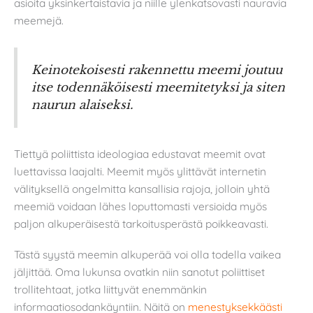
asioita yksinkertaistavia ja niille ylenkatsovasti nauravia
meemejä.
Keinotekoisesti rakennettu meemi joutuu
itse todennäköisesti meemitetyksi ja siten
naurun alaiseksi.
Tiettyä poliittista ideologiaa edustavat meemit ovat
luettavissa laajalti. Meemit myös ylittävät internetin
välityksellä ongelmitta kansallisia rajoja, jolloin yhtä
meemiä voidaan lähes loputtomasti versioida myös
paljon alkuperäisestä tarkoitusperästä poikkeavasti.
Tästä syystä meemin alkuperää voi olla todella vaikea
jäljittää. Oma lukunsa ovatkin niin sanotut poliittiset
trollitehtaat, jotka liittyvät enemmänkin
informaatiosodankäyntiin. Näitä on
menestyksekkäästi