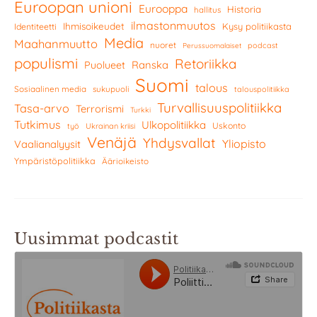
Euroopan unioni
Eurooppa
Historia
hallitus
ilmastonmuutos
Ihmisoikeudet
Kysy politiikasta
Identiteetti
Media
Maahanmuutto
nuoret
podcast
Perussuomalaiset
populismi
Retoriikka
Ranska
Puolueet
Suomi
talous
Sosiaalinen media
sukupuoli
talouspolitiikka
Turvallisuuspolitiikka
Tasa-arvo
Terrorismi
Turkki
Tutkimus
Ulkopolitiikka
Uskonto
työ
Ukrainan kriisi
Venäjä
Yhdysvallat
Yliopisto
Vaalianalyysit
Ympäristöpolitiikka
Äärioikeisto
Uusimmat podcastit