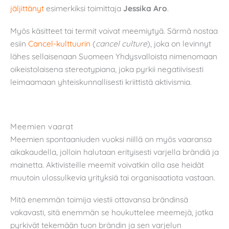
jäljittänyt
esimerkiksi toimittaja
Jessika Aro
.
Myös käsitteet tai termit voivat meemiytyä. Särmä nostaa
esiin
Cancel-kulttuurin
(
cancel culture
), joka on levinnyt
lähes sellaisenaan Suomeen Yhdysvalloista nimenomaan
oikeistolaisena stereotypiana, joka pyrkii negatiivisesti
leimaamaan yhteiskunnallisesti kriittistä aktivismia.
Meemien vaarat
Meemien spontaaniuden vuoksi niillä on myös vaaransa
aikakaudella, jolloin halutaan erityisesti varjella brändiä ja
mainetta. Aktivisteille meemit voivatkin olla ase heidät
muutoin ulossulkevia yrityksiä tai organisaatiota vastaan.
Mitä enemmän toimija viestii ottavansa brändinsä
vakavasti, sitä enemmän se houkuttelee meemejä, jotka
pyrkivät tekemään tuon brändin ja sen varjelun