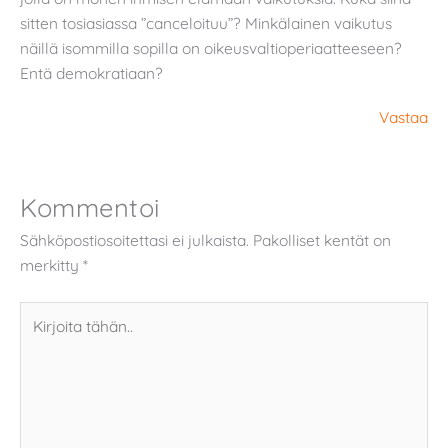
sitten tosiasiassa ”canceloituu”? Minkälainen vaikutus
näillä isommilla sopilla on oikeusvaltioperiaatteeseen?
Entä demokratiaan?
Vastaa
Kommentoi
Sähköpostiosoitettasi ei julkaista.
Pakolliset kentät on
merkitty
*
Kirjoita
tähän..