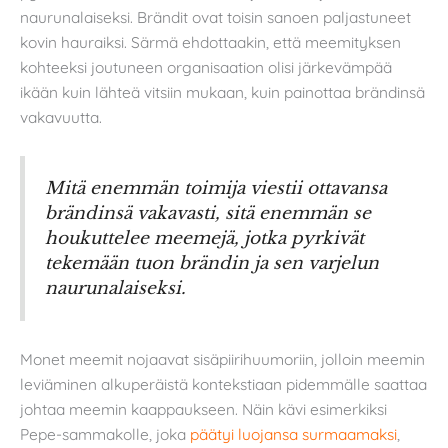
naurunalaiseksi. Brändit ovat toisin sanoen paljastuneet
kovin hauraiksi. Särmä ehdottaakin, että meemityksen
kohteeksi joutuneen organisaation olisi järkevämpää
ikään kuin lähteä vitsiin mukaan, kuin painottaa brändinsä
vakavuutta.
Mitä enemmän toimija viestii ottavansa
brändinsä vakavasti, sitä enemmän se
houkuttelee meemejä, jotka pyrkivät
tekemään tuon brändin ja sen varjelun
naurunalaiseksi.
Monet meemit nojaavat sisäpiirihuumoriin, jolloin meemin
leviäminen alkuperäistä kontekstiaan pidemmälle saattaa
johtaa meemin kaappaukseen. Näin kävi esimerkiksi
Pepe-sammakolle, joka
päätyi luojansa surmaamaksi
,