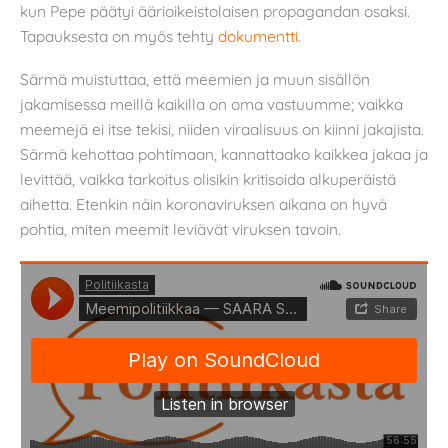
kun Pepe päätyi äärioikeistolaisen propagandan osaksi.
Tapauksesta on myös tehty
dokumentti
.
Särmä muistuttaa, että meemien ja muun sisällön
jakamisessa meillä kaikilla on oma vastuumme; vaikka
meemejä ei itse tekisi, niiden viraalisuus on kiinni jakajista.
Särmä kehottaa pohtimaan, kannattaako kaikkea jakaa ja
levittää, vaikka tarkoitus olisikin kritisoida alkuperäistä
aihetta. Etenkin näin koronaviruksen aikana on hyvä
pohtia, miten meemit leviävät viruksen tavoin.