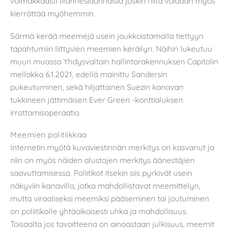
voimakkaasti tilannesidonnaisia joskin niitä voidaan myös
kierrättää myöhemmin.
Särmä kerää meemejä usein joukkoistamalla tiettyyn
tapahtumiin liittyvien meemien keräilyn. Näihin lukeutuu
muun muassa Yhdysvaltain hallintorakennuksen Capitolin
mellakka 6.1.2021, edellä mainittu Sandersin
pukeutuminen, sekä hiljattainen Suezin kanavan
tukkineen jättimäisen Ever Green -konttialuksen
irrottamisoperaatio.
Meemien politiikkaa
Internetin myötä kuvaviestinnän merkitys on kasvanut ja
niin on myös näiden alustojen merkitys äänestäjien
saavuttamisessa. Poliitikot itsekin siis pyrkivät usein
näkyviin kanavilla, jotka mahdollistavat meemittelyn,
mutta viraaliseksi meemiksi pääseminen tai joutuminen
on poliitikolle yhtäaikaisesti uhka ja mahdollisuus.
Toisaalta jos tavoitteena on ainoastaan julkisuus, meemit