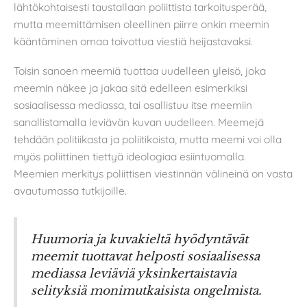
lähtökohtaisesti taustallaan poliittista tarkoitusperää,
mutta meemittämisen oleellinen piirre onkin meemin
kääntäminen omaa toivottua viestiä heijastavaksi.
Toisin sanoen meemiä tuottaa uudelleen yleisö, joka
meemin näkee ja jakaa sitä edelleen esimerkiksi
sosiaalisessa mediassa, tai osallistuu itse meemiin
sanallistamalla leviävän kuvan uudelleen. Meemejä
tehdään politiikasta ja poliitikoista, mutta meemi voi olla
myös poliittinen tiettyä ideologiaa esiintuomalla.
Meemien merkitys poliittisen viestinnän välineinä on vasta
avautumassa tutkijoille.
Huumoria ja kuvakieltä hyödyntävät
meemit tuottavat helposti sosiaalisessa
mediassa leviäviä yksinkertaistavia
selityksiä monimutkaisista ongelmista.