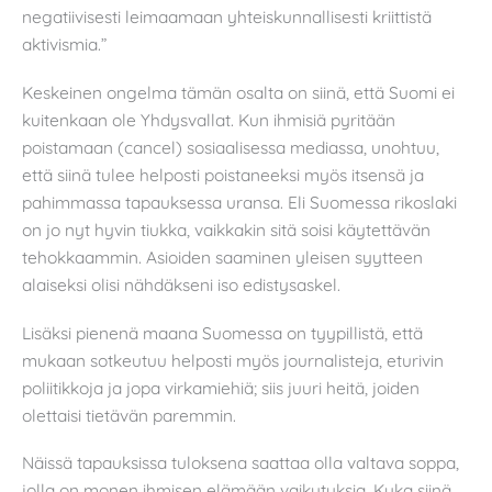
negatiivisesti leimaamaan yhteiskunnallisesti kriittistä
aktivismia.”
Keskeinen ongelma tämän osalta on siinä, että Suomi ei
kuitenkaan ole Yhdysvallat. Kun ihmisiä pyritään
poistamaan (cancel) sosiaalisessa mediassa, unohtuu,
että siinä tulee helposti poistaneeksi myös itsensä ja
pahimmassa tapauksessa uransa. Eli Suomessa rikoslaki
on jo nyt hyvin tiukka, vaikkakin sitä soisi käytettävän
tehokkaammin. Asioiden saaminen yleisen syytteen
alaiseksi olisi nähdäkseni iso edistysaskel.
Lisäksi pienenä maana Suomessa on tyypillistä, että
mukaan sotkeutuu helposti myös journalisteja, eturivin
poliitikkoja ja jopa virkamiehiä; siis juuri heitä, joiden
olettaisi tietävän paremmin.
Näissä tapauksissa tuloksena saattaa olla valtava soppa,
jolla on monen ihmisen elämään vaikutuksia. Kuka siinä