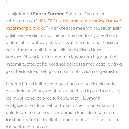
Tutkijatohtori
Saara Särmän
Suomen Akatemian
rahoittamassa ”
MEMEPOL – Meemien merkityksellistävää
maailmanpolitiikkaa
” -hankkeessa meemit nousevat esiin
poliittisen viestinnän välineinä. Erilaiset toimijat valtioista
aktivisteihin tuottavat ja levittävät meemejä pyrkiessään
vaikuttamaan politiikkaan, niin kansallisesti kuin
kansainvälisestikin. Huumoria ja kuvakieltä hyödyntävät
meemit tuottavat helposti sosiaalisessa mediassa leviäviä
yksinkertaistavia selityksiä monimutkaisista ongelmista.
Meemeillä voi kuitenkin myös haastaa hallitsevia valta-
asetelmia sekä nostaa yhteiskunnallisia kipukohtia esille,
jos muut kanavat ovat sulkeutuneet. Huumorin
välityksellä voidaan tehdä tarkoitusperiltään vakavaa
politiikkaa. Tämän vuoksi meemien kriittistä lukutaitoa
tarvitaan: väärä tai vaikuttamaan pyrkivä tieto voi ottaa
monenlaisia muotoja.